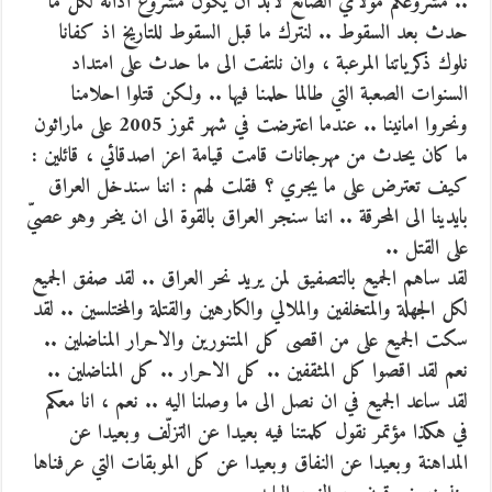
.. مشروعكم مولاي الصائغ لابد ان يكون مشروع ادانة لكل ما
حدث بعد السقوط .. لنترك ما قبل السقوط للتاريخ اذ كفانا
نلوك ذكرياتنا المرعبة ، وان نلتفت الى ما حدث على امتداد
السنوات الصعبة التي طالما حلمنا فيها .. ولكن قتلوا احلامنا
ونحروا امانينا .. عندما اعترضت في شهر تموز 2005 على ماراثون
ما كان يحدث من مهرجانات قامت قيامة اعز اصدقائي ، قائلين :
كيف تعترض على ما يجري ؟ فقلت لهم : اننا سندخل العراق
بايدينا الى المحرقة .. اننا سنجر العراق بالقوة الى ان ينحر وهو عصيّ
على القتل ..
لقد ساهم الجميع بالتصفيق لمن يريد نحر العراق .. لقد صفق الجميع
لكل الجهلة والمتخلفين والملالي والكارهين والقتلة والمختلسين .. لقد
سكت الجميع على من اقصى كل المتنورين والاحرار المناضلين ..
نعم لقد اقصوا كل المثقفين .. كل الاحرار .. كل المناضلين ..
لقد ساعد الجميع في ان نصل الى ما وصلنا اليه .. نعم ، انا معكم
في هكذا مؤتمر نقول كلمتنا فيه بعيدا عن التزلّف وبعيدا عن
المداهنة وبعيدا عن النفاق وبعيدا عن كل الموبقات التي عرفناها