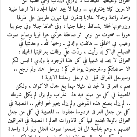
العراق وتحيطها المحيطات لا براري الذئاب وهي قصية عن
الاخرين كيلا يخترقونها .. وفيها لا يجد اهلها الجدد الا ارضا طيبة
وسماء رائعة وجمالا خلابا يشقون فيها نهرين طويلين على طولها
ويزرعونها نخلا يتساقط رطبا جنيا ، وفي شمالها جبلا وفي جنوبها
هورا .. صحوت من نومي اثر صاعقة هزتني هزا قويا وصاح صوت
رهيب في اعماقي .. هاتفت والدتي ـ رحمها الله ـ وحدثّتها في
الصباح الباكر بما رأيت ، ردّت علّي وقالت بعراقيتها الجميلة :
العراق لا يجد له شبيها في كل هذا الوجود يا ولدي ! ليس لكم
الا حاضنتكم وسترجعون يوما لنراكم ! ورحل اهلنا ولم نرجع ..
وسيرحل العراق قبل ان نرحل رحلتنا الابدية !
نعم ، العراق لا نجد له مثيلا مهما بلغ جمال الاكوان ، ولكن
المصيبة في كل من صنع فيه هذا الخراب ولم يزل لم يكمل شوطه
.. لم يزل يصنع هذه الفوضى ولم يزل يحبو نحو الجحيم .. المصيبة في
كل من جعل العراق فردوسا مفقودا .. المصيبة في كل من جعل
العراق بالوعة تجتمع فيها كل قاذورات العالم ! المصيبة في العراقيين
انفسهم ، وهم بحاجة الى ان يسمعوا صوت العقل ولو لمرة واحدة