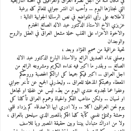
في مكان منه من اجل نصرة العراق والعراقيين في المحنة التاريخية
التي نجتازها اليوم ..
وأحب ان انشر جوابي للعالم كله برغبة
لاطلاعه على رأيي المتواضع في نص الرسالة الجوابية التالية :
عزيزي الاخ الاستاذ الدكتور عبد الاله الصائغ المحترم
والاخوة الاعزاء على القلب حملة مشعل العراق في العقل والروح
والوجدان
تحية عراقية من صميم الفؤاد وبعد ،
وصلني نداء الصديق الرائع والاستاذ البارع الدكتور عبد الاله
الصائغ .. وبقدر ما اكبر فيه نداءه الكريم ومشروعه الرائع من
اجل العراق .. اكبر فيكم جميعا كل ارائكم الخصبة وروحكم
المعطاء ومحبتكم المذهلة للعراق .. وليعذرني الجميع عن تأخر جوابي
وعفوا عما تجدونه عندي اليوم من بطء ليس عن غفلة او تجاهل
او نسيان .. ولكن متاعب الفكر والحياة وهموم العراق تأكلنا كل
يوم نحن العراقيين اكلا .. ولا ادري ايها الاصدقاء كم يزداد قلبي
وحشة وتمتلئ نفسي كآبة كلما افكر بالمصير الذي سيلحق بالعراق ،
ولا من ادراك متبادل بيننا وبين حقيقة المصير ويا للاسف