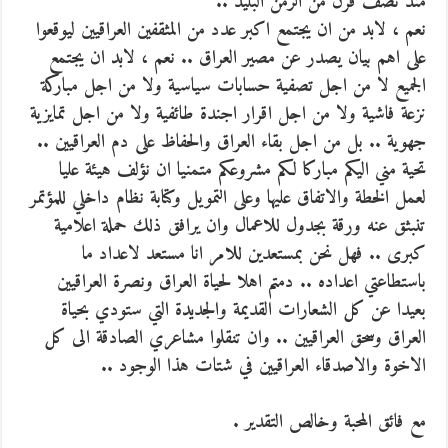
منذ نصف قرن من الزمن البليد ..
نعم ، لابد من ان يجتمع اكبر عدد من المثقفين العراقيين ليوقعوا
على اهم بيان يصدر عن مصير العراق .. نعم ، لابد ان يجتمع
الجميع لا من اجل تصفية حسابات سياسية ولا من اجل مباركة
نزعة فاشية ولا من اجل اقرار اجندة طائفية ولا من اجل تمايزية
جهوية .. بل من اجل بقاء العراق والحفاظ على دم العراقيين ..
تحية مني اليكم مباركا لكم مشروعكم متمنيا ان نؤلف هيئة عليا
لعمل الخطة والاتفاق عليها وعلى التمويل وكتابة نظام داخلي للمؤتمر
تنبثق عنه ورقة بجدول للاعمال وان يرافق ذلك حملة اعلامية
كبرى .. فهل نحن بمستعدين للامر انا مستعد لاعداد ما
باستطاعتي اعداده .. دمتم اهلا لحياة العراق ونصرة العراقيين
بعيدا عن كل الشعارات القديمة والجديدة التي ستودي بحياة
العراق وسحق العراقيين .. وان تنقلوا مشاعري الصادقة الى كل
الاخوة والاصدقاء العراقيين في شتات هذا الوجود ..
مع فائق المحبة وخالص التقدير .