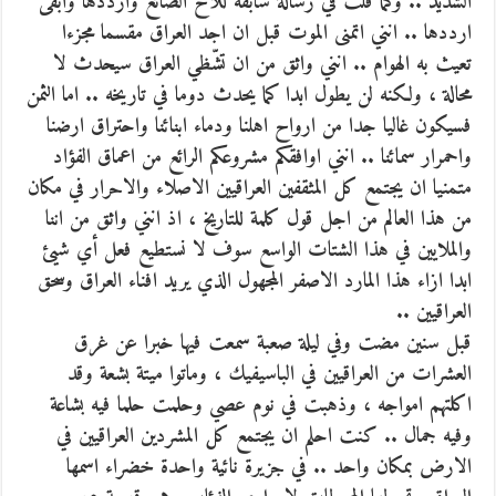
الشديد .. وكما قلت في رسالة سابقة للاخ الصائغ وارددها وابقى
ارددها .. انني اتمنى الموت قبل ان اجد العراق مقسما مجزءا
تعيث به الهوام .. انني واثق من ان تشّظي العراق سيحدث لا
محالة ، ولكنه لن يطول ابدا كما يحدث دوما في تاريخه .. اما الثمن
فسيكون غاليا جدا من ارواح اهلنا ودماء ابنائنا واحتراق ارضنا
واحمرار سمائنا .. انني اوافقكم مشروعكم الرائع من اعماق الفؤاد
متمنيا ان يجتمع كل المثقفين العراقيين الاصلاء والاحرار في مكان
من هذا العالم من اجل قول كلمة للتاريخ ، اذ انني واثق من اننا
والملايين في هذا الشتات الواسع سوف لا نستطيع فعل أي شيئ
ابدا ازاء هذا المارد الاصفر المجهول الذي يريد افناء العراق وسحق
العراقيين ..
قبل سنين مضت وفي ليلة صعبة سمعت فيها خبرا عن غرق
العشرات من العراقيين في الباسيفيك ، وماتوا ميتة بشعة وقد
اكلتهم امواجه ، وذهبت في نوم عصي وحلمت حلما فيه بشاعة
وفيه جمال .. كنت احلم ان يجتمع كل المشردين العراقيين في
الارض بمكان واحد .. في جزيرة نائية واحدة خضراء اسمها