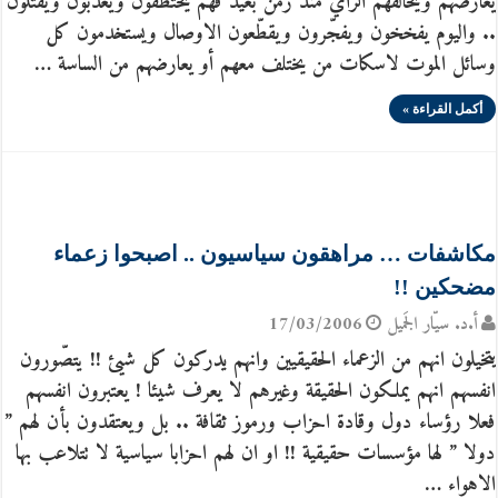
يعارضهم ويخالفهم الرأي منذ زمن بعيد فهم يختطفون ويعذبّون ويقتلون
.. واليوم يفخخون ويفجّرون ويقطّعون الاوصال ويستخدمون كل
وسائل الموت لاسكات من يختلف معهم أو يعارضهم من الساسة …
أكمل القراءة »
مكاشفات … مراهقون سياسيون .. اصبحوا زعماء
مضحكين !!
أ.د. سيّار الجَميل
17/03/2006
يتخيلون انهم من الزعماء الحقيقيين وانهم يدركون كل شيئ !! يتصّورون
انفسهم انهم يملكون الحقيقة وغيرهم لا يعرف شيئا ! يعتبرون انفسهم
فعلا رؤساء دول وقادة احزاب ورموز ثقافة .. بل ويعتقدون بأن لهم ”
دولا ” لها مؤسسات حقيقية !! او ان لهم احزابا سياسية لا تتلاعب بها
الاهواء …