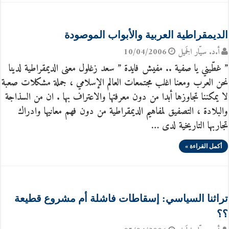
الديمقراطية العربية والأبواب الموصودة
أ.د. سيّار الجَميل
10/04/2006
” غطّيني يا صفية .. مفيش فايدة ” سعد زغلول معنى الديمقراطية لدينا
نحن العرب ومعنا اغلب مجتمعات العالم الإسلامي ، جملة مشكلات صعبة
لا يمكننا تجاوزها أبدا من دون معرفتها والاعتراف بها . ان من السذاجة
والبلادة ، التصفيق لمفاهيم الديمقراطية من دون فهم معانيها وادراك
تجاربها التاريخية لدى …
أكمل القراءة »
تراثنا السياسي: إسقاطات فاشلة أم مشروع قطيعة
؟؟