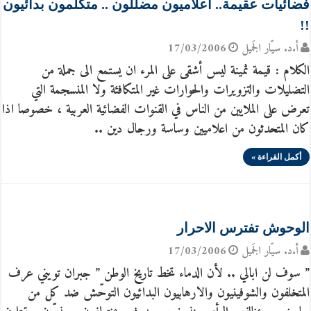
فضائيات عقيمة.. اعلاميون مضللّون .. متكلمون بدائيون
!!
أ.د. سيّار الجَميل
17/03/2006
الكلام : قيمة ثمينة ليس أشقى على المرء ان يستمع الى جملة من
التضليلات والتزويرات والحوارات غير المتكافئة ولا المنسجمة التي
تعرض على الملايين من الناس في القنوات الفضائية العربية ، خصوصا اذا
كان المتحدثون من اعلاميين وساسة ورجال دين ..
أكمل القراءة »
الوحوش تفترس الاحرار
أ.د. سيّار الجَميل
17/03/2006
” سوف لن ابالي .. لأن الدماء تخط تاريخ الوطن ” جبران تويني عرف
المتخلفون والشوفينيون والارهابيون البدائيون التوحّش ضد كل من