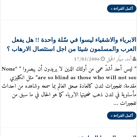
أكمل القراءة »
الابرياء والاشقياء ليسوا في سّلة واحدة !! هل يفعل
العرب والمسلمون شيئا من اجل استئصال الارهاب ؟
أ.د. سيّار الجَميل
17/03/2006
” ليس أحد أشدّ عمى من أولئك الذين لا يريدون أن يبصروا ” “None
are so blind as those who will not see” مثل انكليزي
مقدمة: تفجيرات لندن كالعادة صعق العالم بما سمعه وشاهده من احداث
مأساوية في لندن ذهب ضحيتها الابرياء كما هو الحال في ما سبق من
تفجيرات …
أكمل القراءة »