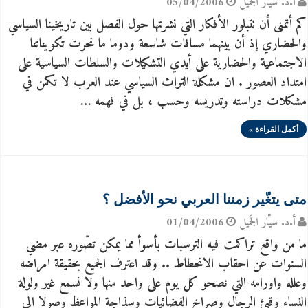
أ.د. سيّار الجَميل
05/04/2006
كم أتمنى أن تتبلور الأفكار التي نشرتها حول الفصل بين تاريخينا السياسي
والحضاري إذ أن بينهما مسافات شاسعة ودوما ما نحرت تكويناتنا
الاجتماعية والحضارية على أيدي التشكيلات والسلطات السياسية على
امتداد العصور . ان مشكلة التراث السياسي عند العرب لا تكمن في
مشكلات دراسته وتدريسه وحسب ، بل في فهمه …
أكمل القراءة »
متى يتغّير زمننا العربي نحو الأفضل ؟
أ.د. سيّار الجَميل
01/04/2006
ما من واقع تراكمت فيه الترسبات بأسوأ مما يمكن تصّوره عبر مضي
السنوات عن احقاب الانحطاط .. وقد اعترف الجميع بحقيقة امراضه
وعلله واورامه التي نصحو كل يوم على واحد منها ولا نسمع غير ولولة
النساء وقيئ الرجال وصراخ الفضائيات وسذاجة المواعظ وصولا الى