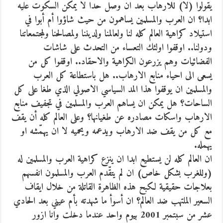
يقولوا (لا) للارهاب بعد ان وصل حدا لا يمكن السكوت عليه
ابدا؟ ان العرب والمسلمين يساهمون من حيث شاؤوا أم أبوا في
استيلاد كراهية العالم كله لنا ولعالمنا ولديننا ولمصالحنا ولمجتمعاتنا
ودولنا.. اوقفوا اولئك التعساء من التحدث على شاشات
الفضائيات وهم يزرعون الكراهية والاحقاد.. اوقفوا كل من
يسعى الى احياء منابع الارهاب.. هل باستطاعة كل العرب
والمسلمين ان يوقفوا هذا المد السياسي الاصولي الذي طغا على كل
الساحات؟ هل يمكن ان يساهم العرب والمسلمين في تجفيف منابع
الارهاب واسكات مصادره عن طغيانها؟ وعلى العالم كله أن يقف
مع كل من يقف ضد الارهاب ويدعمه ويحميه لا ان يهمّشه او
يهمله.
ان العالم كله لن يستطيع ابدا ان ينزع كراهية العرب والمسلمين له
(وللغرب بشكل خاص) ان لم يتقّدم العرب والمسلمون انفسهم
بعلاجات حقيقية لكبح هذه الظاهرة القاتلة من خلال ايقاف
السعير الملتهب ضد العالم؟ ان أسوأ ما شهدته بأم عيني بعد الحادي
عشر من سبتمبر 2001 بيوم واحد عندما دخلت وانا ازور