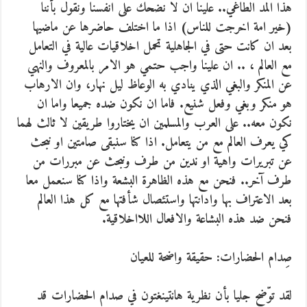
هذا المد الطاغي.. علينا ان لا نضحك على انفسنا ونقول بأننا
(خير امة اخرجت للناس) اذا ما اختلف حاضرها عن ماضيها
بعد ان كانت حتى في الجاهلية تحمل اخلاقيات عالية في التعامل
مع العالم ، .. ان علينا واجب حتمي هو الامر بالمعروف والنهي
عن المنكر والبغي الذي ينادي به الوعاظ ليل نهار، وان الارهاب
هو منكر وبغي وفعل شنيع. فاما ان نكون ضده جميعا واما ان
نكون معه.. على العرب والمسلمين ان يختاروا طريقين لا ثالث لهما
كي يعرف العالم مع من يتعامل. اذا كنا سنبقى صامتين او نبحث
عن تبريرات واهية او ندين من طرف ونبحث عن مبررات من
طرف آخر.. فنحن مع هذه الظاهرة البشعة واذا كنا سنعمل معا
بعد الاعتراف بها وادانتها واستئصال شأفتها مع كل هذا العالم
فنحن ضد هذه البشاعة والافعال اللااخلاقية.
صِدام الحضارات: حقيقة واضحة للعيان
لقد توّضح جليا بأن نظرية هانتينغتون في صدام الحضارات قد