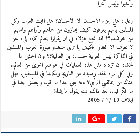
وأخيرا وليس آخرا
وعليه، هل جزاء الاحسان الا الاحسان؟ هل اثبت العرب وكل
المسلمين بأنهم يعرفون كيف يجازون من حماهم وآواهم وامنهم
من خوف..؟؟ لقد نجح هؤلاء في ان يقولوا للعالم كله: بلى، نحن
لا نعرف الا الغدر! فكيف يا ترى ستغدو صورة العرب والمسلمين
في الذاكرة ليس الغربية حسب، بل العالمية؟؟ وان اخشى ما
نخشاه ان تزداد مثل هذه العمليات في عواصم اخرى من العالم..
وفي كل مرة نفقد رصيدنا من التاريخ ومكانتنا في المستقبل. فهل
هناك من يخالفني الرأي؟ دعه يعي جدا ما اقول ويتعمّق جدا في
ما افكّر فيه.. بعد ذاك، دعه يقول ما يشاء!
ايلاف 10 /7 / 2005