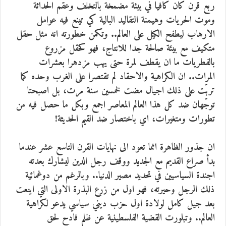
ربع قرن كان كافيا في بيئة مضمخة بالتخلف وعقم الحداثة
وموت الحريات وهيمنة التقاليد البالية كي تينع فيه عوامل
الارهاب ليطفح الكيل على العالم.. وتكمن خطورته انه مثل حقل
متكيف مع بيئة صالحة جدا للانتاج، فهو كحقل مزروع
بالفطريات ما ان يقطف لمرة حتى يهب مزدهرا بعشرات
المرات.. ان الكراهية والاحقاد لم تقتصرا على الغرب وحده كما
تربّت على ذلك اجيال مضت لخمسين سنة مرت، بل اصبحتا
توجّهان ضد كل هذا العالم المعاصر اجمع وبكل ما حصل فيه من
تطورات ومتغيرات، اي باختصار ضد القيم الحديثة!
ان جذور الظاهرة انما تعود الى نهايات القرن التاسع عشر عندما
بدأ صراع القديم مع الجديد ووقف رجل الدين ليشارك بعدته
اجندة السياسيين في تحديد مصير الدنيا.. وبالرغم من دوغمائية
ذلك الرجل وحيرته، فهو اول من زرع البذرة الاولى التي اينعت
بعد جيل كامل لولادة اول حزب ديني سياسي يدعو لكراهية
العالم.. وتبلورت القضية الفلسطينية عن ظلم فادح لحق