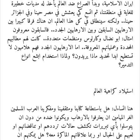
ايران الاسلامية، وبدأ الصراع ضد العالم يأخذ له مديات خطيرة
للغاية في منطقتنا، ثم اتسع كي يعشش في مصر حينا وفي الجزائر
حينا.. ولكنه سينطلق في كل هذا العالم. ان هناك فرقا كبيرا بين
الارهابيين السابقين وبين الارهابيين الجدد.. فالسابقون معروفون
امثال: ابو نضال وكارلوس ومنظمات متعددة.. كانت لهم مطالبهم
المحددة وعملياتهم المعروفة.. اما الارهابيون الجدد فهم هلاميون لا
تستطيع ابدا تحديد ماذا يريدون؟ ولماذا استخدام ابشع انواع
التدمير؟
استيلاد كراهية العالم
هنا اتساءل: هل باستطاعة كتابنا ومثقفينا ومفكرينا العرب المسلمين
الغر الميامين ان يعترفوا بالارهاب ويكونوا ضده من دون ان
يتوسلوا بأي تبريرات تكشف حالات ترددهم او تناقضاتهم او
لعبهم على الحبال او ربما علاقاتهم الماكرة معه؟ هل يمكنهم ان