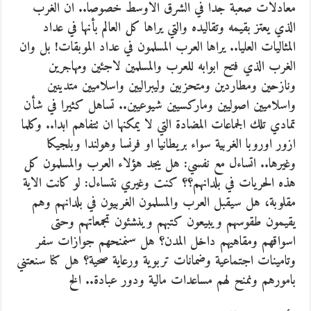
معادلات صعبة جدا في الشرق الاوسط خصوصا.. ان الغرب
الذي يعتز بقيمه وتقاليده والتي يراها كل العالم بأنها في عداد
المثاليات العليا.. يراها العرب المسلمون في عداد الموبقات! بل وان
الغرب الذي فتح ابوابه للعرب والمسلمين لاجئين ومهاجرين
ونازحين ومطاردين ومتحزبين وليبراليين واسلاميين متدينين
واسلاميين اصوليين وماركسيين شيوعيين.. تساهل كثيرا في شأن
تمادي تلك الجماعات المضادة التي لا يمكنها ان تتفاهم ابدا.. وكلما
ازور اوروبا الغربية سواء بريطانيا او فرنسا وهولندا وبلجيكا
وغيرها.. اتساءل مع نفسي: هل يجد هؤلاء العرب والمسلمون كل
هذه الحريات في بلدانهم؟؟ كنت وغيري نتساءل: لو كانت الاية
مقلوبة، هل سيقبل العرب والمسلمون الغربيون في بلدانهم وهم
يقيمون طقوسهم ويبيعون كتبهم وينشئون تجمعاتهم وحتى
اسواقهم ومقاهيهم داخل المدن؟ هل سنمنحهم جوازات سفر
وتامينات اجتماعية وضمانات تربوية ورعاية صحية؟ هل كنا سنعتني
بامورهم ونمنح لهم مساعدات مالية ودور عبادة.. الخ