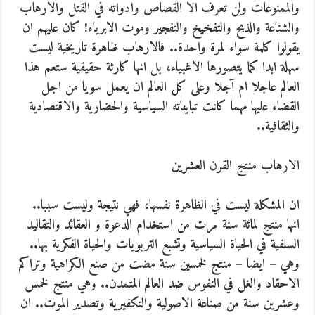
والممنوعات ولن تعرف الا القصاص وادواته في القتل والارهاب
والشناعة والذبح والتفخيخ والتفجير وموت الابرياء! كان عليهم ان
يقولوا كلمة سواء لمرة واحدة.. فالارهاب ظاهرة تاريخية ليست
سهلة ابدا كما يتصورها الاغبياء، بل انها كارثة حقيقية ستعم هذا
العالم عاجلا ام آجلا وعلى كل العالم ان يعمل سويا من اجل
القضاء عليها مهما كانت تبايناته السياسية والحضارية والاقتصادية
والثقافية..
الارهاب منتج القرن العشرين
ان المشكلة ليست في الظاهرة نفسها، فهي نتيجة وليست سببا..
انها منتج لمائة سنة مرت من استخدام الدعوة و العقائد والتقاليد
السلفية في الحياة السياسية وتشبع التربويات والحياة الفكرية بها..
وهي – ايضا – منتج لخمسين سنة مضت من صنع الكراهية وتراكم
الاحقاد والغل في النفوس ضد العالم المتمدن.. وهي منتج لخمس
وعشرين سنة من صناعة الاصولية والتكفيرية وتصدير الموت.. ان