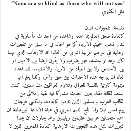
“None are so blind as those who will not see”
مثل انكليزي
مقدمة: تفجيرات لندن
كالعادة صعق العالم بما سمعه وشاهده من احداث مأساوية في
لندن ذهب ضحيتها الابرياء كما هو الحال في ما سبق من تفجيرات
ارهابية في عواصم غربية اخرى من العالم! انه الارهاب الذي مهما
كان نوعه او جنسه، فهو يضرب ولا يفّرق ايضا بين الاديان او
بين الاجناس ولا بين العباد من الابرياء والاشقياء..
لقد اعتاد
العالم ان يواجه هذه الاحداث بين حين وآخر. وكلنا يعلم انها
ديمومة كارثية بالنسبة للعراق وتلازم العراقيين منذ سنتين. كنت
استعد لكتابة مقال يدين الحدث مشاركا فيه بقية زملائي من
الكتاب العرب والمسلمين الذين نددوا كالعادة، ولكنني فوجئت
يوم امس ليلا وانا اتابع القسم العربي في هيئة الاذاعة البريطانية ان
اسمع متحدثين عربيين عقيمين وبليدين وهما يحاولان ان يجدا
التبريرات لمثل هذه التفجيرات الارهابية كعادة الممترين الذين لا