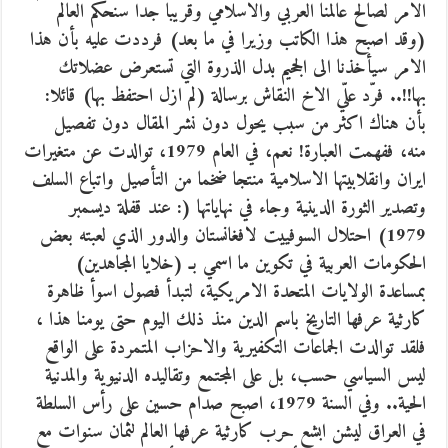
الامر لصالح عالمنا العربي والاسلامي وقريبا جدا سنحكم العالم
(وقد اصبح هذا الكاتب وزيرا في ما بعد) فرددت عليه بأن هذا
الامر سيأخذنا الى الجحيم بدل الذروة التي تستعرض عضلاتك
بها!!.. فرّد علّي الاخ النقاش برسالة (لم ازل احتفظ بها) قائلا:
بأن هناك اكثر من سبب يحول دون نشر المقال دون تفصيل
منه، ففهمت العبارة! نعم، في العام 1979، توالدت عن متغيرات
ايران وانقلابيتها الاسلامية منتجا ضخما من التأصيل واتباع السلف
وتصدير الثورة الدينية وجاء في نهاياتها (: عند قفلة ديسمبر
1979) احتلال السوفييت لافغانستان والدور الذي لعبته بعض
الحكومات العربية في تكوين ما اسمي بـ (خلايا المجاهدين)
بمساعدة الولايات المتحدة الامريكية، لتبدأ فصول اسوأ ظاهرة
كارثية عرفها التاريخ باسم الدين منذ ذلك اليوم حتى يومنا هذا ،
فلقد توالدت الجماعات التكفيرية والاحزاب المتمردة على الواقع
ليس السياسي حسب، بل على المجتمع وتقاليده الدنيوية والمدنية
الحية.. وفي السنة 1979، اصبح صدام حسين على رأس السلطة
في العراق ليشن ابشع حرب كارثية عرفها العالم لثمان سنوات مع