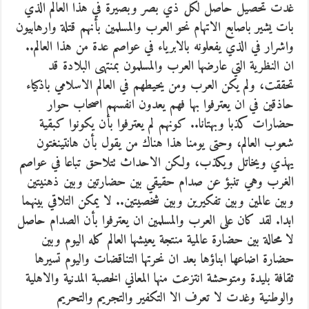
غدت تحصيل حاصل لكل ذي بصر وبصيرة في هذا العالم الذي
بات يشير باصابع الاتهام نحو العرب والمسلمين بأنهم قتلة وارهابيون
واشرار في الذي يفعلونه بالابرياء في عواصم عدة من هذا العالم..
ان النظرية التي عارضها العرب والمسلمون بمنتهى البلادة قد
تحققت، ولم يكن العرب ومن يحيطهم في العالم الاسلامي باذكياء
حاذقين في ان يعترفوا بها فهم يعدون انفسهم اصحاب حوار
حضارات كذبا وبهتانا.. كونهم لم يعترفوا بأن يكونوا كبقية
شعوب العالم، وحتى يومنا هذا هناك من يقول بأن هانتينغتون
يهذي ويخاتل ويكذب، ولكن الاحداث تتلاحق تباعا في عواصم
الغرب وهي تنبؤ عن صدام حقيقي بين حضارتين وبين ذهنيتين
وبين عالمين وبين تفكيرين وبين شخصيتين.. لا يمكن التلاقي بينهما
ابدا. لقد كان على العرب والمسلمين ان يعترفوا بأن الصدام حاصل
لا محالة بين حضارة عالمية منتجة يعيشها العالم كله اليوم وبين
حضارة اضاعها ابناؤها بعد ان نحرتها التناقضات واليوم تسيرها
ثقافة بليدة ومتوحشة انتزعت منها المعاني الخصبة المدنية والاهلية
والوطنية وغدت لا تعرف الا التكفير والتجريم والتحريم