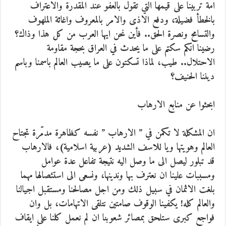
امة تربينا على قيمها التي تقول بالعفو عند المقدرة والاعتراف
بالخطأ فضيلة، ودفع الاذى والامر بالمعروف واغاثة الملهوف
والتسامح ونصرة الحق.. فأين نحن ايها العرب من كل هذا وذاك؟
رضينا انكم سكتم على ما يحدث في العراق بحجة مقاومة
الاحتلال.. طيب، لماذا تسكتون على ما يصيب العالم باسمنا وباسم
ديننا الحنيف؟
ابحثوا عن منابع الارهاب
ان المشكلة لا تكمن في ” الارهاب ” نفسه كظاهرة مدمّرة تجتاح
العالم وهويتها ويا للاسف الشديد (عربية اسلامية)، فالارهاب
قد تبلور ليصل الى ما وصل اليه نتيجة تفاعل عدة عوامل
ومسببات علينا ان نعترف بها وندينها، ونسعى الى استئصالها مهما
بلغت الاثمان في سبيل ذلك ومن اجل مصالحنا ومستقبل اجيالنا
والعالم كله! يكفينا الوقوف صامتين نتلقى الاتهامات، بل وان
فواجع كبرى ستلحق بمصائر شعوبنا ان لم نعمل كلنا على ايقاف