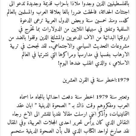
بالفلسطينيين الذين وجدوا ملاذا باحزاب قديمة وجديدة تدعو الى
اجتثاث الحداثة، فالحقت ضررا بالغا بعلاقة العرب والمسلمين بالعالم
كله.. ومنذ خمسين سنة وبعض الدول العربية ترعى الدعوة
السلفية وتنفق في سبيلها الملايين من الدولارات بما تخّرج في
اروقتها البدائية من الاف الدعويين والمشايخ الذين وقفوا بالضد من
مشروعات التحديث السياسي والاجتماعي.. لقد نجحت في تربية
الارهاب بنفسها في مدارسها ومراكزها التي نشرتها في العالم
الاسلامي ، والذي انقلب ضدها اليوم!
1979:اخطر سنة في القرن العشرين
وتعتبر سنة 1979 اخطر سنة دفعت احداثها باتجاه ما اسماه
العرب ومفكروهم وقت ذاك بـ ” الصحوة الدينية ” ابان عقد
الثمانينيات، وأذكر انني ارسلت مقالا نقديا للنشر الى الاخ رجاء
النقاش الذي كان يرأس تحرير احدى المجلات العربية، وفي المقال
نقد صارخ لواحد الكتاب الذي قال بأن الصحوة الدينية ستحسم