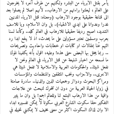
يأمر بقتل الابرياء من البشر، ولكنهم من طرف آخر، لا يخرجون
على العالم ، ليعلنوا براءتهم من الارهاب.. لأنهم اصلا لم يصلوا بعد
الى قناعة حقيقية بوجود الارهاب (ومعناه: قتل الابرياء المدنيين
غدرا وعدوانا على ايدي الاشقياء). بل وان الاسلام، ويا للاسف
الشديد، اصبح رديفا حقيقيا للارهاب في العالم كله.. وكأننا لسنا
بعرب ومسلمين نعتبر مسؤولين على ما يحدث، اذ لا ينفع ابدا رد
التهم عّنا بمقالات او كتابات او خطابات واحاديث وتصريحات
.. ربما يبخل بها البعض حتى هذه! وعليه، اقول بأنه يكفينا نلوك
ما نسمعه من اخبار شنيعة عن قتل الابرياء في العالم ونحن لا
نفعل شيئا.. والحكومات العربية والاسلامية لا تفعل شيئا هي
الاخرى.. والاحزاب ونخب المثقفين والمنظمات والمؤسسات
ومراكز البحوث ودوائر وجمعيات الدين والدنيا.. سادرة صامتة
في زوايا الحياة العربية من دون ان تتحرك لتبحث عن علاجات
واقية من هذا الارهاب البشع لنا وللعالم اجمع! بل وان ما يثير
التفكير حقا سكوت الشارع العربي سكوتا لا يمكن تفسيره ابدا،
الا وان لذاك السكوت اكثر من معنى مخيف لا يمكنني تخيله في