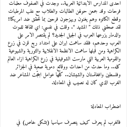
احدى المدارس الابتدائية العربية.. وجدت في الصفوف معلمات
فرحات وقد جمعن حولهن الطالبات والطلاب مع علب المرطبات
وقطع الكاتوه وهم يغنون ويهزجون فرحين بما تحقق ضد امريكا!!
لقد صعقني ذلك ” المشهد “. وقلت في نفسي: اي ثقافة للموت
والدمار يزرعها العرب في الجيل الجديد؟ لم يقتصر الامر على
العرب وحدهم، فلقد ساهمت ايران على امتداد ربع قرن في زرع
الكراهية ومن قبلها ساهمت الانظمة الانقلابية والثورية والشيوعية
والقومية العربية التي مارست الشوفينية في زرع الكراهية ازاء العالم
كله.. وما حدث من احداث ووقائع دموية صعبة في الجزائر
وفلسطين وافغانستان والشيشان.. كلها عوامل اججّت المشاعر ضد
الغرب الذي كان له نصيب في المعادلة.
اضطراب المعادلة
فالغرب لم يعرف كيف يتصرف سياسيا (بشكل خاص) في