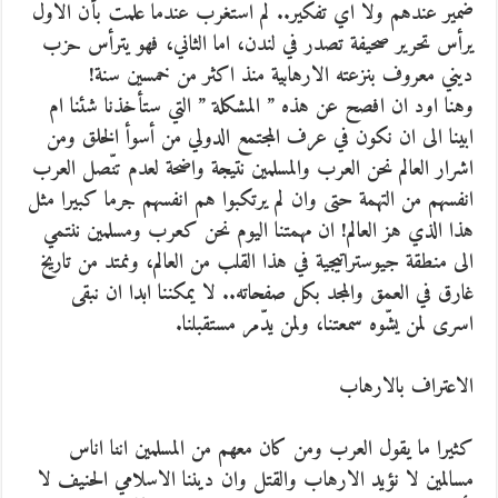
ضمير عندهم ولا اي تفكير.. لم استغرب عندما علمت بأن الاول
يرأس تحرير صحيفة تصدر في لندن، اما الثاني، فهو يترأس حزب
ديني معروف بنزعته الارهابية منذ اكثر من خمسين سنة!
وهنا اود ان افصح عن هذه ” المشكلة ” التي ستأخذنا شئنا ام
ابينا الى ان نكون في عرف المجتمع الدولي من أسوأ الخلق ومن
اشرار العالم نحن العرب والمسلمين نتيجة واضحة لعدم تنّصل العرب
انفسهم من التهمة حتى وان لم يرتكبوا هم انفسهم جرما كبيرا مثل
هذا الذي هز العالم! ان مهمتنا اليوم نحن كعرب ومسلمين ننتمي
الى منطقة جيوستراتيجية في هذا القلب من العالم، ونمتد من تاريخ
غارق في العمق والمجد بكل صفحاته.. لا يمكننا ابدا ان نبقى
اسرى لمن يشّوه سمعتنا، ولمن يدّمر مستقبلنا.
الاعتراف بالارهاب
كثيرا ما يقول العرب ومن كان معهم من المسلمين اننا اناس
مسالمين لا نؤيد الارهاب والقتل وان ديننا الاسلامي الحنيف لا