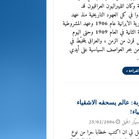
 وكان الليبراليون العراقيون قد
 في كل العهود التاريخية منذ عهد
الدستورية الايرانية عام 1906 وعهد المشروطية
العثمانية الثانية في العام 1909 وحتى اليوم
قرن من الزمن ، والعراق يتخبّط في
ن بحر العواصف السياسية على أيدي
لقراءة »
بة: عالم يسحقه الاشقياء
ياء!
يّار الجَميل
25/02/2006
هل لي ان اكتب خطابا حرا من نوع