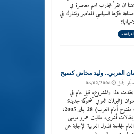
تنا ان نقرأ تجارب امم معاصرة في
ناعة فكرها السياسي المعاصر ونشارك في
مياتها؟
لقراءة »
مان العربي.. وليد مخاض كسيح
يّار الجَميل
06/02/2006
نتقدت هذا «المشروع» قبل عام في
نوان (البرلمان العربي أضحوكة جديدة:
خطاب مفتوح أمام العرب) 28 يناير 2005،
بمقالات أخرى، طالبت عمرو موسى
العام لجامعة الدول العربية الإجابة عن