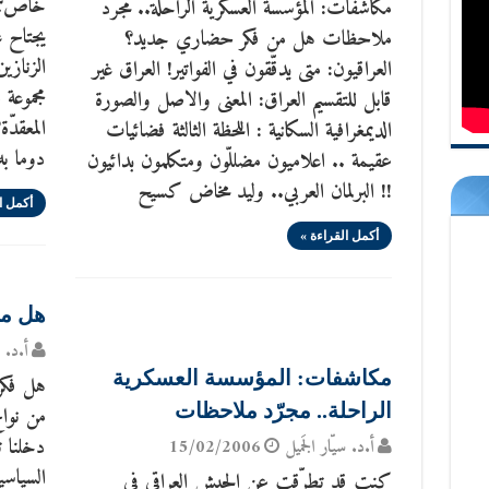
خاص؟ ه
مكاشفات: المؤسسة العسكرية الراحلة.. مجرّد
يجتاح ع
ملاحظات هل من فكر حضاري جديد؟
الزنازي
العراقيون: متى يدقّقون في الفواتير! العراق غير
مجموعة 
قابل للتقسيم العراق: المعنى والاصل والصورة
المعقدّ
الديمغرافية السكانية : اللحظة الثالثة فضائيات
دوما به
عقيمة .. اعلاميون مضللّون ومتكلمون بدائيون
!! البرلمان العربي.. وليد مخاض كسيح
أكمل ا
أكمل القراءة »
هل من
أ.د. س
مكاشفات: المؤسسة العسكرية
هل فكرن
الراحلة.. مجرّد ملاحظات
من نواح
دخلنا ت
أ.د. سيّار الجَميل
15/02/2006
السياسي
كنت قد تطرّقت عن الجيش العراقي في