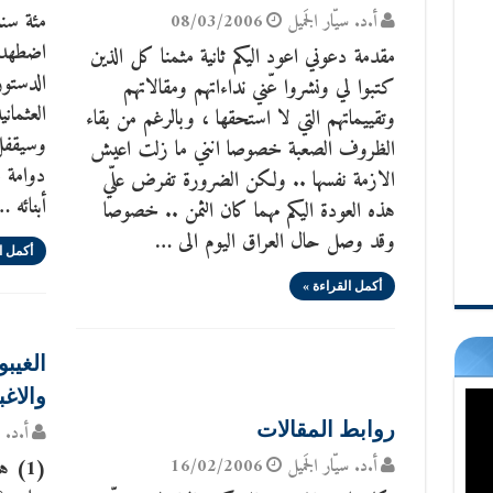
مئة سنة
أ.د. سيّار الجَميل
08/03/2006
اضطهدوا
مقدمة دعوني اعود اليكم ثانية مثمنا كل الذين
كتبوا لي ونشروا عّني نداءاتهم ومقالاتهم
وتقييماتهم التي لا استحقها ، وبالرغم من بقاء
وسيقفل 
الظروف الصعبة خصوصا انني ما زلت اعيش
دوامة م
الازمة نفسها .. ولكن الضرورة تفرض علّي
أبنائه …
هذه العودة اليكم مهما كان الثمن .. خصوصا
وقد وصل حال العراق اليوم الى …
أكمل ا
أكمل القراءة »
الغيبو
والاغب
روابط المقالات
أ.د. س
أ.د. سيّار الجَميل
16/02/2006
(1) 