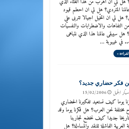
ل لي ان اهرب من هذا الغثاء الذي
المنا المترّدي؟ هل لي ان احطم قيود
ن؟ هل لي ان اتخّيل اجيالا تتربى على
من التفاهات والاضطرابات والنفسيّات
ة؟ هل سيبقى عالمنا هذا الذي نتباهى
.. في غيبوبة …
لقراءة »
 فكر حضاري جديد؟
يّار الجَميل
15/02/2006
ا يوما كيف نستعيد تفكيرنا الحضاري
 مختلفة نحن العرب؟ هل فكرنا يوما وقد
اريخا جديدا كيف نخضع تجاربنا
ة العربية الفاشلة للنقد والمساءلة؟ هل