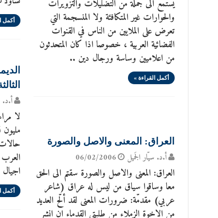
تساؤلا
يستمع الى جملة من التضليلات والتزويرات
والحوارات غير المتكافئة ولا المنسجمة التي
أكمل ا
تعرض على الملايين من الناس في القنوات
الفضائية العربية ، خصوصا اذا كان المتحدثون
من اعلاميين وساسة ورجال دين ..
الديم
أكمل القراءة »
الثالثة
أ.د. س
مليون 
العراق: المعنى والاصل والصورة
حالات ا
العرب ا
أ.د. سيّار الجَميل
06/02/2006
اجيال ب
العراق: المعنى والاصل والصورة سقتم الى الحق
معا وساقوا سياق من ليس له عراق (شاعر
أكمل ا
عربي) مقدمّة: ضرورات المعنى لقد ألّح العديد
من الاخوة الزملاء من طلبتي القدماء ان انشر