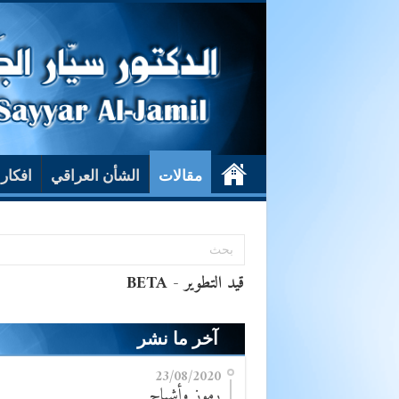
مقالات
الشأن العراقي
افكار
آخر ما نشر
23/08/2020
رموز وأشباح