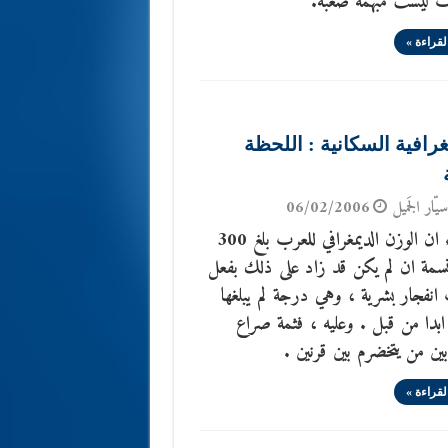
ت ليست مبهمة صعبة.
لقراءة »
غرافية السكانية : اللحظة
يّار الجَميل
06/02/2006
لا مراء ان الوزن الديمغرافي للعرب بلغ 300
نسمة ان لم يكن قد زاد على ذلك بفعل
نفجار بشرية ، وهي درجة لم يبلغها
بدا من قبل . وعليه ، فثمة صراع
ين من يتخضرم بين قرنين .
لقراءة »