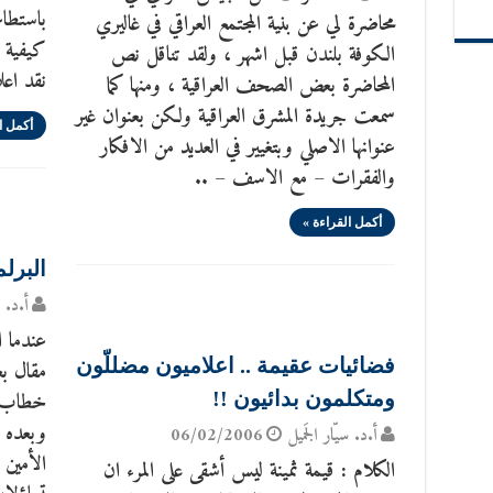
باستطاع
محاضرة لي عن بنية المجتمع العراقي في غاليري
كيفية ص
الكوفة بلندن قبل اشهر ، ولقد تناقل نص
نقد اعلا
المحاضرة بعض الصحف العراقية ، ومنها كما
سمعت جريدة المشرق العراقية ولكن بعنوان غير
أكمل ا
عنوانها الاصلي وبتغيير في العديد من الافكار
والفقرات – مع الاسف – ..
أكمل القراءة »
البرل
أ.د. س
عندما ا
فضائيات عقيمة .. اعلاميون مضللّون
مقال بع
ومتكلمون بدائيون !!
وبعده 
أ.د. سيّار الجَميل
06/02/2006
الأمين 
الكلام : قيمة ثمينة ليس أشقى على المرء ان