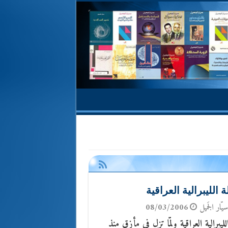
الليبرالية العراقية
يّار الجَميل
08/03/2006
ليبرالية العراقية ولمّا تزل في مأزق منذ