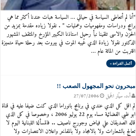
“أنا لم أتعاطى السياسة في حياتي … السياسة هبات عندنا أكثر مما هي
برامج ودراسات ومفهوميات وعمليات ” . نقولا زياده مقدمة بمزيد من
الحزن والاسى تلقينا نبأ رحيل استاذنا الكبير المؤرخ والمثقف المشهور
الدكتور نقولا زيادة الذي غّيبه الموت في بيروت بعد رحلة حياة متميزة
اقتربت من المائة عام …
أكمل القراءة »
مبحرون نحو المجهول الصعب !!
أ.د. سيّار الجَميل
27/07/2006
لم اقل كل الذي عندي في برنامج بانوراما الذي كنت ضيفا عليه في قناة
ابو ظبي الفضائية مساء يوم 22 يوليو 2006 ، وخصوصا في كل الذي
قاله الصديقان علي فياض وجورج ناصيف .. فالمسألة اللبنانية اليوم لا
تعالج بالشعارات ولا بالامجاد ولا بالمفاخر واعلان الانتصارات ولا