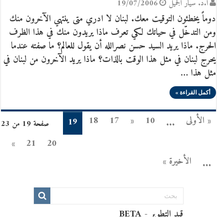
أ.د. سيّار الجَميل
19/07/2006
دوماً يخطئون التوقيت معك. لبنان لا ادري متى ينتهي الآخرون منك
ومن التدخّل في حياتك لكي تعرف ماذا يريدون منك في هذا الظرف
الحرج. ماذا يريد السيد حسن نصرالله أن يقول للعالم؟ ما صفته عندما
يحرج لبنان في مثل هذا الوقت بالذات؟ ماذا يريد الآخرون من لبنان في
مثل هذا …
أكمل القراءة »
« الأولى
10
«
17
18
19
...
صفحة 19 من 23
»
21
20
الأخيرة »
...