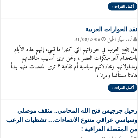
أكمل القراءة »
نقد الحوارات العربية
أ.د. سيّار الجَميل
31/08/2006
هل ينجح العرب في حواراتهم التي كثيرا ما تسيء إليهم هذه الأيام
باستخدام آخر مبتكرات العصر ، ونحن نرى أساليب مناقشاتهم
ومداولاتهم ومجادلاتهم سياسية أم ثقافية ؟ ترى المتحدث منهم يبدأ
هادئا مستأنسا ومرنا ،
أكمل القراءة »
رحيل جرجيس فتح الله المحامي.. مثقف موصلي
وسياسي عراقي متنوع الانتماءات… تشظيات الرعب
من المقصلة العراقية !