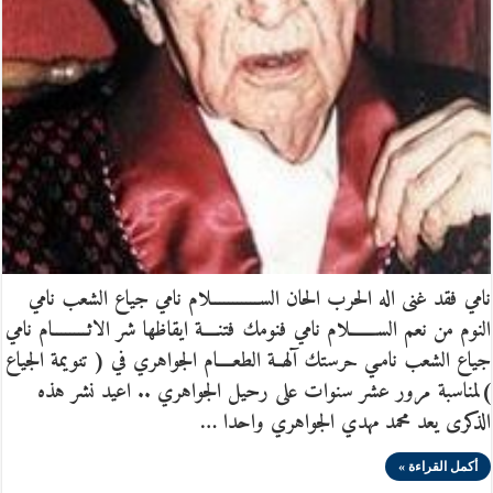
نامي فقد غنى اله الحرب الحان الســـــــــــلام نامي جياع الشعب نامي
النوم من نعم الســـــــلام نامي فنومك فتنــــة ايقاظها شر الاثــــــــام نامي
جياع الشعب نامـي حرستك آلهــة الطعــــام الجواهري في ( تنويمة الجياع
)لمناسبة مرور عشر سنوات على رحيل الجواهري .. اعيد نشر هذه
الذكرى يعد محمد مهدي الجواهري واحدا …
أكمل القراءة »