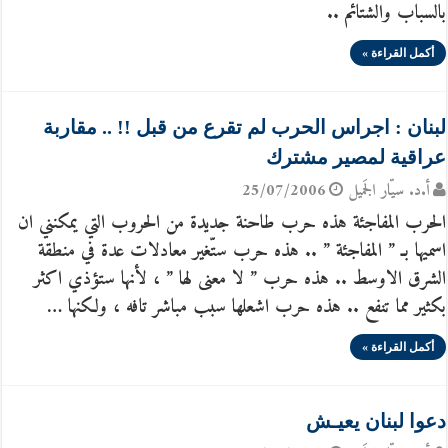
بالسباب والشتائم ..
أكمل القراءة »
لبنان : اجراس الحرب لم تقرع من قبل !! .. مقاربة
عراقية لمصير مشترك
أ.د. سيّار الجَميل
25/07/2006
الحرب المفاجئة هذه حرب طاحنة جديدة من الحروب التي يمكنني ان
اسميها بـ ” المفاجئة ” .. هذه حرب ستّغير معادلات عدة في منطقة
الشرق الاوسط .. هذه حرب ” لا معنى لها ” ، لأنها ستؤذي اكثر
بكثير مما تنفع .. هذه حرب اشعلها سبب مباشر تافه ، ولكنها …
أكمل القراءة »
دعوا لبنان يعيـش