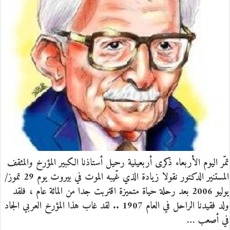
تمّر اليوم الأربعاء ذكرى أربعينية رحيل أستاذنا الكبير المؤرخ والمثقف
المستنير الدكتور نقولا زيادة الذي غّيبه الموت في بيروت يوم 29 تموز/
يوليو 2006 بعد رحلة حياة متميزة اقتربت جدا من المائة عام ، فلقد
ولد فقيدنا الراحل في العام 1907 .. لقد غاب هذا المؤرخ العربي الجاد
في أصعب …