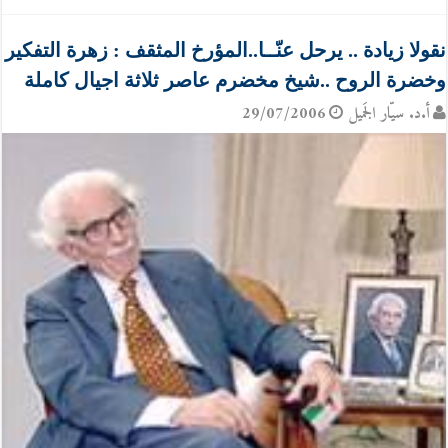
نقولا زيادة .. يرحل عنّــا..المؤرخ المثقف : زهرة التفكير
وخضرة الروح ..شيخ مخضرم عاصر ثلاثة اجيال كاملة
أ.د. سيّار الجَميل
29/07/2006