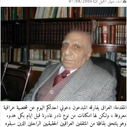
أ.د. سيّار الجَميل
07/08/2006
المقدمة: العراق يفارقه المبدعون دعوني احدثكم اليوم عن شخصية عراقية
معروفة ، ولكن لها امكانات من نوع نادر غادرنا قبل ايام بكل هدوء
وهو يلتحق بقافلة من المثقفين العراقيين الحقيقيين الراحلين الذين سبقوه