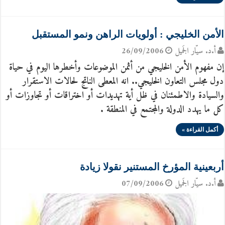
الأمن الخليجي : أولويات الراهن ونمو المستقبل
أ.د. سيّار الجَميل
26/09/2006
إن مفهوم الأمن الخليجي من أثمن الموضوعات وأخطرها اليوم في حياة
دول مجلس التعاون الخليجي.. انه المعطى الناتج لحالات الاستقرار
والسيادة والاطمئنان في ظل أية تهديدات أو اختراقات أو تجاوزات أو
كل ما يهدد الدولة والمجتمع في المنطقة .
أكمل القراءة »
أربعينية المؤرخ المستنير نقولا زيادة
أ.د. سيّار الجَميل
07/09/2006