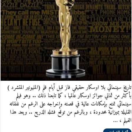
تاريخ سينمائي بلا اوسكار حقيقي فاز قبل أيام فلم (المليونير المتشرد )
بأكثر من ثماني جوائز اوسكار عالميا ، كما تابعنا ذلك .. وهو فيلم
سينمائي تمتع بإمكانات عالية في قصته وإخراجه على الرغم من نفقاته
القليلة بميزانية محدودة ، وبالرغم من توقع فشله الذريع .. ويعد هذا
الفيلم ، …