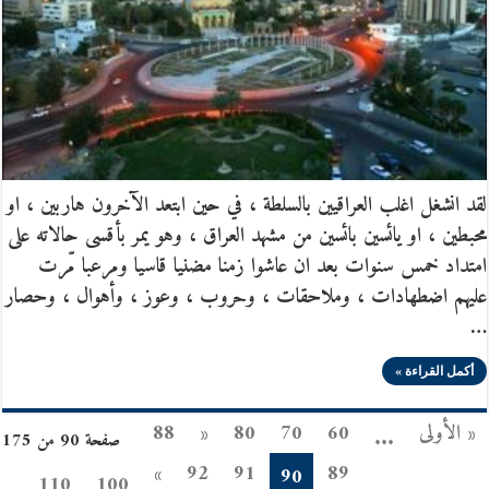
لقد انشغل اغلب العراقيين بالسلطة ، في حين ابتعد الآخرون هاربين ، او
محبطين ، او يائسين بائسين من مشهد العراق ، وهو يمر بأقسى حالاته على
امتداد خمس سنوات بعد ان عاشوا زمنا مضنيا قاسيا ومرعبا مّرت
عليهم اضطهادات ، وملاحقات ، وحروب ، وعوز ، وأهوال ، وحصار
…
أكمل القراءة »
« الأولى
60
70
80
«
88
...
صفحة 90 من 175
»
92
91
89
90
110
100