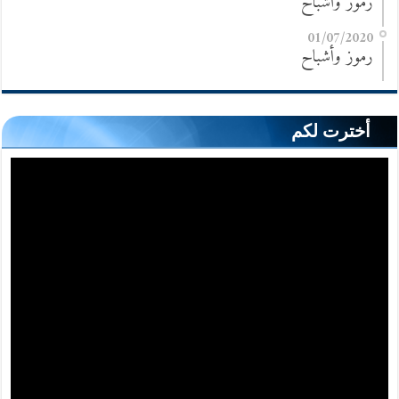
رموز وأشباح
01/07/2020
رموز وأشباح
أخترت لكم