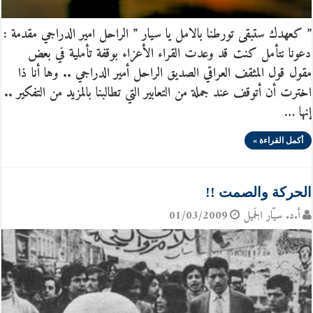
” كعهدك ستبقى تورطنا بالامل يا سيار ” الراحل امير الدراجي مقدمة :
دعونا نتأمل كنت قد وعدت القراء الأعزاء بوقفة تأملية في بعض
مقول قول المثقف العراقي الصديق الراحل أمير الدراجي .. وها أنا ذا
اخترت أن أتوقف عند جملة من التعابير التي تطالبنا بالمزيد من التفكير ..
إنها …
أكمل القراءة »
الحركة والصمت !!
أ.د. سيّار الجَميل
01/03/2009