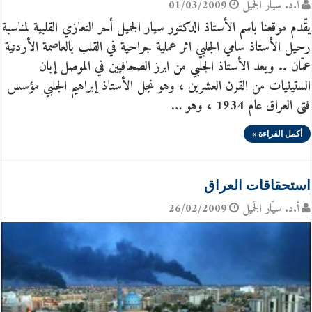
أ.د. سيّار الجَميل
01/03/2009
يقّدم موقعنا باسم الأستاذ الدكتور سيار الجميل أحر التعازي القلبية لمناسبة
رحيل الأستاذ سامي الجلبي اثر عملية جراحية في القلب بالعاصمة الأردنية
عمّان .. ويعد الأستاذ الجلبي من ابرز الصحافيين في الموصل إبان
الستينيات من القرن العشرين ، وهو نجل الأستاذ إبراهيم الجلبي مؤسس
فتى العراق عام 1934 ، وهو …
أكمل القراءة »
استحقاقات العراق
أ.د. سيّار الجَميل
26/02/2009