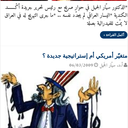
*الدكتور سيّار الجميل في حوار صريح مع رئيس تحرير جريدة أكّـــــــد
الكندية *اليسار العراقي لم يجدّد نفسه .. *ما جرى التهريج له في العراق
لا يمّت للفيدرالية بصلة
أكمل القراءة »
متغيّر أمريكي أم إستراتيجية جديدة ؟
أ.د. سيّار الجَميل
06/03/2009