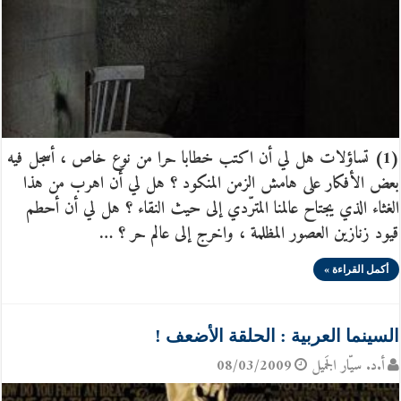
(1) تساؤلات هل لي أن اكتب خطابا حرا من نوع خاص ، أسجل فيه
بعض الأفكار على هامش الزمن المنكود ؟ هل لي أن اهرب من هذا
الغثاء الذي يجتاح عالمنا المترّدي إلى حيث النقاء ؟ هل لي أن أحطم
قيود زنازين العصور المظلمة ، واخرج إلى عالم حر ؟ …
أكمل القراءة »
السينما العربية : الحلقة الأضعف !
أ.د. سيّار الجَميل
08/03/2009