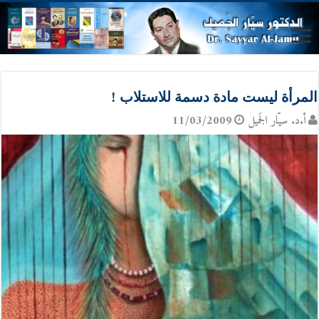
المرأة ليست مادة دسمة للاستلاب !
أ.د. سيّار الجَميل
11/03/2009