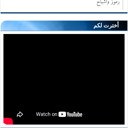
رموز وأشباح
أخترت لكم