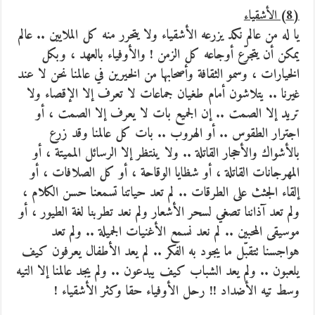
(8) الأشقياء
يا له من عالم نكد يزرعه الأشقياء ولا يتحرر منه كل الملايين .. عالم
يمكن أن يتجرّع أوجاعه كل الزمن ! والأوفياء بالعهد ، وبكل
الخيارات ، وسمو الثقافة وأصحابها من الخيرين في عالمنا نحن لا عند
غيرنا .. يتلاشون أمام طغيان جماعات لا تعرف إلا الإقصاء ولا
تريد إلا الصمت .. إن الجميع بات لا يعرف إلا الصمت ، أو
اجترار الطقوس .. أو الهروب .. بات كل عالمنا وقد زرع
بالأشواك والأحجار القاتلة .. ولا ينتظر إلا الرسائل المميتة ، أو
المهرجانات القاتلة ، أو شظايا الوقاحة ، أو كل الصلافات ، أو
إلقاء الجثث على الطرقات .. لم تعد حياتنا تسمعنا حسن الكلام ،
ولم تعد آذاننا تصغي لسحر الأشعار ولم نعد تطربنا لغة الطيور ، أو
موسيقى المحبين .. لم نعد نسمع الأغنيات الجميلة .. ولم تعد
هواجسنا تتقبّل ما يجود به الفكر .. لم يعد الأطفال يعرفون كيف
يلعبون .. ولم يعد الشباب كيف يبدعون .. ولم يجد عالمنا إلا التيه
وسط تيه الأضداد !! رحل الأوفياء حقا وكثر الأشقياء !