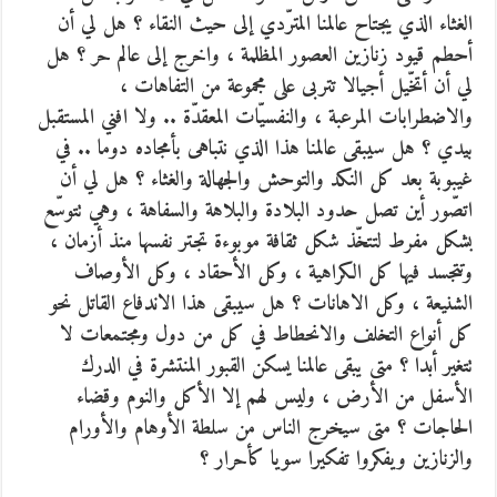
الغثاء الذي يجتاح عالمنا المترّدي إلى حيث النقاء ؟ هل لي أن
أحطم قيود زنازين العصور المظلمة ، واخرج إلى عالم حر ؟ هل
لي أن أتخّيل أجيالا تتربى على مجموعة من التفاهات ،
والاضطرابات المرعبة ، والنفسيّات المعقدّة .. ولا افني المستقبل
بيدي ؟ هل سيبقى عالمنا هذا الذي نتباهى بأمجاده دوما ..
في
غيبوبة بعد كل النكد والتوحش والجهالة والغثاء ؟ هل لي أن
اتصّور أين تصل حدود البلادة والبلاهة والسفاهة ، وهي تتوسّع
بشكل مفرط لتتخّذ شكل ثقافة موبوءة تجتر نفسها منذ أزمان ،
وتتجسد فيها كل الكراهية ، وكل الأحقاد ، وكل الأوصاف
الشنيعة ، وكل الاهانات ؟ هل سيبقى هذا الاندفاع القاتل نحو
كل أنواع التخلف والانحطاط في كل من دول ومجتمعات لا
تتغير أبدا ؟ متى يبقى عالمنا يسكن القبور المنتشرة في الدرك
الأسفل من الأرض ، وليس لهم إلا الأكل والنوم وقضاء
الحاجات ؟ متى سيخرج الناس من سلطة الأوهام والأورام
والزنازين ويفكروا تفكيرا سويا كأحرار ؟