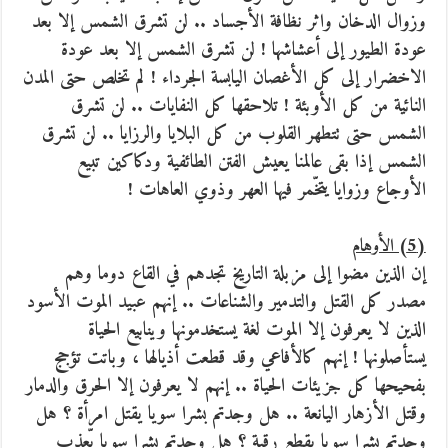
وزوال الدخان واثر نظافة الأجساد .. لن تشرق الشمس إلا بعد
عودة الطيور إلى أعشاشها ! لن تشرق الشمس إلا بعد عودة
الاخضرار إلى كل الأغصان اليابسة الجرداء ! لم تخلص حتى المدن
النائية من كل الأوبئة ! تلاحقها كل النفايات .. لن تشرق
الشمس حتى تتطهر القلوب من كل البلايا والرزايا .. لن تشرق
الشمس إذا بقى عالمنا يعيش الفتن الطائفية ودكاكين تبيع
الأوجاع وزوايا يتخّمر فيها العهر وذوي العاهات !
(5) الأوهام
إن الذين مضوا إلى مزبلة التاريخ تجدهم في القاع دوما وهم
مصدر كل القتل والتدمير والشناعات .. إنهم عبيد الموت الأسود
الذين لا يعرفون إلا الموت لغة يستخدمونها وينابيع الحياة
يستأصلونها ! إنهم كالأفاعي وقد قطعت أذيالها ، وباتت تؤجج
بفحيحها كل جزيئات الحياة .. إنهم لا يعرفون إلا الحرق والدمار
وقتل الأزهار اليانعة .. هل وجدتم بشرا سويا يقتل امرأة ؟ هل
وجدتم بشرا سويا يقطع رقبة ؟ هل وجدتم بشرا سويا يّعذب