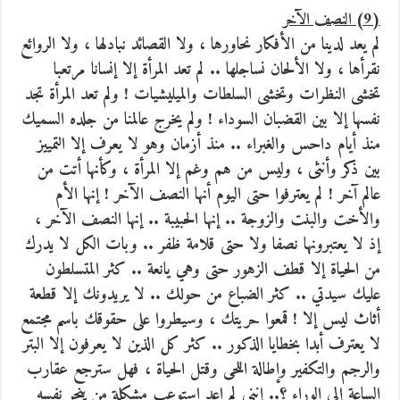
(9) النصف الآخر
لم يعد لدينا من الأفكار نحاورها ، ولا القصائد نبادلها ، ولا الروائع
نقرأها ، ولا الألحان نساجلها .. لم تعد المرأة إلا إنسانا مرتعبا
تخشى النظرات وتخشى السلطات والميليشيات ! ولم تعد المرأة تجد
نفسها إلا بين القضبان السوداء ! ولم يخرج عالمنا من جلده السميك
منذ أيام داحس والغبراء .. منذ أزمان وهو لا يعرف إلا التمييز
بين ذكر وأنثى ، وليس من هم وغم إلا المرأة ، وكأنها أتت من
عالم آخر ! لم يعترفوا حتى اليوم أنها النصف الآخر ! إنها الأم
والأخت والبنت والزوجة .. إنها الحبيبة .. إنها النصف الآخر ،
إذ لا يعتبرونها نصفا ولا حتى قلامة ظفر .. وبات الكل لا يدرك
من الحياة إلا قطف الزهور حتى وهي يانعة .. كثر المتسلطون
عليك سيدتي .. كثر الضباع من حولك .. لا يريدونك إلا قطعة
أثاث ليس إلا ! قمعوا حريتك ، وسيطروا على حقوقك باسم مجتمع
لا يعترف أبدا بخطايا الذكور .. كثر كل الذين لا يعرفون إلا البتر
والرجم والتكفير وإطالة اللحى وقتل الحياة ، فهل سترجع عقارب
الساعة إلى الوراء ؟.. إنني لم اعد استوعب مشكلة من ينحر نفسه