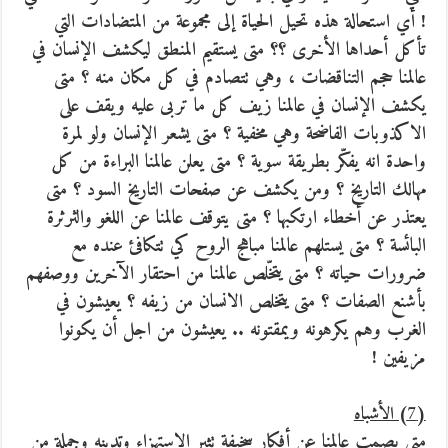
! أي استحالة هذه تحيل الحياة إلى مجموعة من المتضادات التي
تأكل أحداها الأخرى ؟؟ متى يستقيم المنطق ليكشف الإنسان في
عالمنا حجم التناقضات ، وهي تتصادم في كل مكان منه ؟ متى
يكشف الإنسان في عالمنا زيف كل ما تربى عليه ويقف على
الاكذوبات الفاضحة وهي مخفية ؟ متى يشعر الإنسان ولو لمرة
واحدة انه يفكّر بطريقة سوية ؟ متى يعلن عالمنا البراءة من كل
مهالك التاريخ ؟ ومن يكشف عن صفحات التاريخ السود ؟ متى
يعتذر عن أخطاء ارتكبها ؟ متى يتوقف عالمنا عن اللغو والثرثرة
البائسة ؟ متى يستلهم عالمنا مباهج الروح كي تتكافئ عنده مع
ضرورات حياته ؟ متى يتخّلص عالمنا من احتقار الآخرين ووصفهم
بأشنع الصفات ؟ متى يتخلص الانسان من زيفه ؟ يعيشون في
الغرب وهم يكرهونه ويمقتونه .. يعيشون من اجل أن يكونوا
مزيفين !
(7) الأشباه
متى يصمت عالمنا عن أفكار سخيفة تثير الاستهزاء وتدينه وجملة من