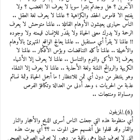
الآخرين ؟ هل وجدتم بشرا سويا لا يعرف الا الغضب ؟ ولا
يفتح الا قاموس الحقد والكراهية ؟ عالمنا لا يعرف لغة العقل ..
الناس حيارى يعيشون الأوهام القاتلة .. عالمنا متوحش لا يعرف
الرحمة ولا يدرك معنى الحياة ولا يقدّر للإنسان قيمته ولا وجوده
!! عالمنا لا يقرأ أي مستقبل .. عالمنا يعالج الواقع المتهرئ بالأوهام
والأخيلة .. عالمنا تأكله التناقضات وبؤس الأفكار .. عالمنا لا
يعرف إلا الأكل والنوم والتناسل .. عالمنا لا يعرف إلا الأشياء
الكريهة والروائح النتنة ولغة الأحذية .. عالمنا لا يعرف إلا الشقاء
وهو ينتظر من دون أي ثمن للانتظار ! ما أجمل الحياة وثمة نسائم
عذبة من الحريات ، وحد أدنى من العدالة وتكافؤ الفرص
ومساواة ومنتجات ..
(6) المزيفون
أي منظومة هذه التي جعلت الناس أسرى الذبح والأحجار والنار
والقار وقد قفلوا على أنفسهم حتى الموت .. ؟؟ أي بيوت هذه
التي لا تعرف شيئا وهي باقية من دهور لا تعرف الصرف الصحي