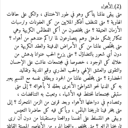
(2) الأهواء
متى يبقى عالمنا يتآكل وهو في طور الاختناق ، والكل على حافات
الهاوية ؟ متى تتنظف أفكار الملايين من كل العفونات وترسبات
الأزمان العتيقة ؟ متى يتخلصون من أكل الفطائس الكريهة وهي
تتكاثر بشكل مذهل وهم يتصارعون لما تراكم عندهم من أهواء ؟
متى يتخّلص عالمنا من كل الأمراض الدفينة والعقد الكريهة من
دون أي شعور بالتضاؤل ؟ متى يزرع الحب عنوانا يدهش من
خلاله كل الوجود ، خصوصا في مجتمعات عاشت على الإحسان
والتقوى والعشق الإلهي والحب العذري وقيم المدينة وتقاليد
الحضارة ؟ متى يتخلّص عالمنا من الجمود ويطلق نفسه مع النسيم يعبر
به كل الدنيا نحو الشواطئ الأخرى بعقله لا بأهوائه ؟ إلى متى
ستبقى مجتمعاتنا تختلط فيه الأشياء ، وتعبث به التناقضات ،
وتتصادم في دواخلها الأهواء وبعد قرنين من الزمن المتحرك ؟ إلى
متى ينخر فينا تاريخنا البائس ، ويأكل فيه كل حاضرنا التعيس
ويبقى هو المتسلط على أنفسنا وواقعنا ومستقبلنا من دون أن نرى
تاريخنا الرائع ؟ متى يتخلص واقعنا المرير من الأعاصير المميتة القاتلة