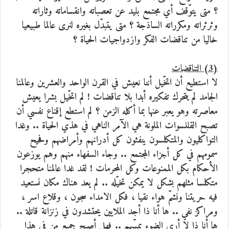
؟ متى يتوّقف أي مجتمع بليد عن تعصباته وانقساماته وثاراته
وثرثراته ومكرراته الساذجة ؟ متى يتبدّل بغيره لنرى عالما طبيعيا
خاليا من تناقضات الفكر وازدواجيات الحياة ؟
(3) التناقضات
لا استطيع أن اتخّيل أننا نعيش في القرن الواحد والعشرين وعالمنا
الجامد لم يتحرك تفكيره أبدا بلا تناقضات ! لم اتخّيل بشرا يعيش
معاصرته وهو يعبر عنها بما أكله الزمن ؟ لم استطع إقناع نفسي أن
تصبح القلنسوات الملونة هي الآمر الناهي في هذي الحياة .. وغدا
التواكليون والمتكلسون ينفثون كل أدرانهم وأمراضهم وفحيح
سمومهم في كل أجزاء المجتمع .. وجاء السفهاء منهم وهم يوزعون
الأحكام بكل الممنوعات وكل المحرمات ! لقد غدا عالمنا متحجرا
متكلسا مثلهم بشكل لا يمكن تخيّله .. لم يعد هناك مكان نستعيد
فيه حريتنا ونشمّ هواء نقيا ، فكل الامداء سجون ، وقلاع اسر ،
ومراكز نفي .. ها أنا ذا أجد الملايين يحتشدون في زنزانة قاتلة ..
ها أنا ذا لا أرى الضوء يمسّهم .. فهل أصبح جميع من في هذا