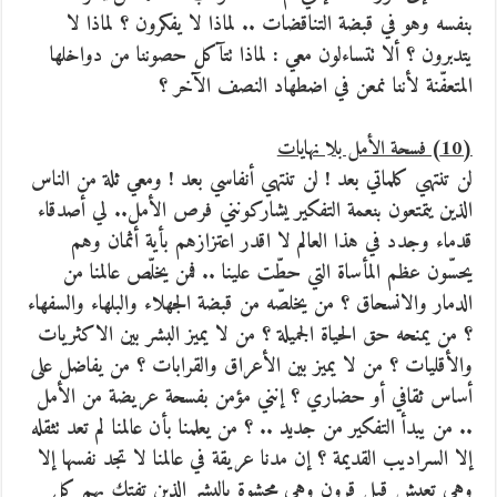
بنفسه وهو في قبضة التناقضات .. لماذا لا يفكرون ؟ لماذا لا
يتدبرون ؟ ألا تتساءلون معي : لماذا تتآكل حصوننا من دواخلها
المتعفّنة لأننا نمعن في اضطهاد النصف الآخر ؟
(10) فسحة الأمل بلا نهايات
لن تنتهي كلماتي بعد ! لن تنتهي أنفاسي بعد ! ومعي ثلة من الناس
الذين يتمتعون بنعمة التفكير يشاركونني فرص الأمل.. لي أصدقاء
قدماء وجدد في هذا العالم لا اقدر اعتزازهم بأية أثمان وهم
يحسّون عظم المأساة التي حطّت علينا .. فمن يخلّص عالمنا من
الدمار والانسحاق ؟ من يخلصّه من قبضة الجهلاء والبلهاء والسفهاء
؟ من يمنحه حق الحياة الجميلة ؟ من لا يميز البشر بين الاكثريات
والأقليات ؟ من لا يميز بين الأعراق والقرابات ؟ من يفاضل على
أساس ثقافي أو حضاري ؟ إنني مؤمن بفسحة عريضة من الأمل
.. من يبدأ التفكير من جديد .. ؟ من يعلمنا بأن عالمنا لم تعد تثقله
إلا السراديب القديمة ؟ إن مدنا عريقة في عالمنا لا تجد نفسها إلا
وهي تعيش قبل قرون وهي محشوة بالبشر الذين تفتك بهم كل