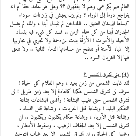
العالم صم بكم عمي وهم لا يفقهون ؟؟ وهل هو جامد حقا أم انه
يتراجع دوما إلى الوراء ؟ ولم يزل يعيش في زنزانات سوداء
كساها الدخان العتيق .. فالمداخن لم تتبدل أبدا ، والماء لم يغسل
الجدران أبدا من كل سخام الزمن .. فسد كل شيء فيه بفساد
الأحياء والأموات ! الأزقة بدت مزدحمة ولا تجري في مجاريها
إلا المياه الآسنة أو تنضح من مساماتها الدماء القانية .. ولا تنعق
فيها إلا الغربان السود ..
(4) متى تشرق الشمس ؟
لقد غابت الشمس من زمن بعيد ، وعم الظلام كل الحياة !
سوف لن تشرق الشمس هكذا كالعادة إلا بعد زمن طويل ! لن
تشرق الشمس حتى تغيب البشاعة ! وأقسى البشاعات بشاعة
التفكير البليد ! وبشاعة قتل الحريات ، وبشاعة قتل النساء ،
وبشاعة قتل الأبرياء ، وبشاعة حكام يكذبون ويكذبون .. لن
تشرق الشمس إلا بعد الجفاف الرهيب ، وسقوط الأمطار ،
وغسل كل الحياة .. لن تشرق الشمس إلا بعد غياب التوحش