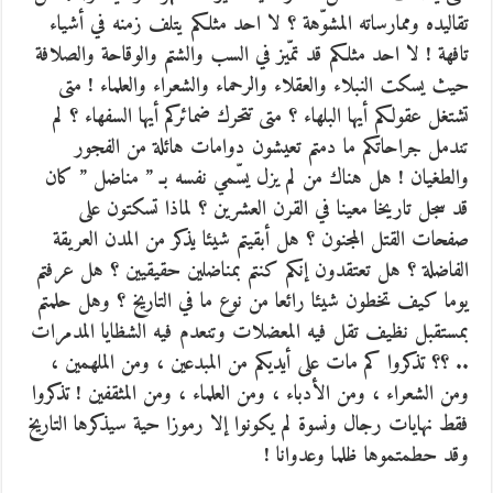
تقاليده وممارساته المشوّهة ؟ لا احد مثلكم يتلف زمنه في أشياء
تافهة ! لا احد مثلكم قد تمّيز في السب والشتم والوقاحة والصلافة
حيث يسكت النبلاء والعقلاء والرحماء والشعراء والعلماء ! متى
تشتغل عقولكم أيها البلهاء ؟ متى تتحرك ضمائركم أيها السفهاء ؟ لم
تندمل جراحاتكم ما دمتم تعيشون دوامات هائلة من الفجور
والطغيان ! هل هناك من لم يزل يسّمي نفسه بـ ” مناضل ” كان
قد سجل تاريخا معينا في القرن العشرين ؟ لماذا تسكتون على
صفحات القتل المجنون ؟ هل أبقيتم شيئا يذكر من المدن العريقة
الفاضلة ؟ هل تعتقدون إنكم كنتم بمناضلين حقيقيين ؟ هل عرفتم
يوما كيف تخطون شيئا رائعا من نوع ما في التاريخ ؟ وهل حلمتم
بمستقبل نظيف تقل فيه المعضلات وتنعدم فيه الشظايا المدمرات
.. ؟؟ تذكروا كم مات على أيديكم من المبدعين ، ومن الملهمين ،
ومن الشعراء ، ومن الأدباء ، ومن العلماء ، ومن المثقفين ! تذكروا
فقط نهايات رجال ونسوة لم يكونوا إلا رموزا حية سيذكرها التاريخ
وقد حطمتموها ظلما وعدوانا !