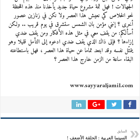
الجهالات ! فهل ثمة مشروع حياة جديد يأخذنا منذ هذه اللحظة
نحو الخلاص كي نعيش هذا العصر ولا نكن في زنازين عصور
أخرى ؟ إنني مؤمن بان الشمس ستشرق في يوم قريب .. ولكن
أسألكم: من يقف معي في مثل هذه الأفكار ومن يقف ضدي
إزاءها ؟ فإلى ذاك الذي يقف ضدي ادعوه إلى التأمل قليلا وهو
يتمثّل نفسه وقد ابتعد تماما عن حياة هذا العصر ، فهل باستطاعته
البقاء ساعة من الزمن خارج هذا العصر ؟
www.sayyaraljamil.com
السابق
السينما العربية : الحلقة الأضعف !