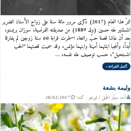
تمرّ هذا العام (2017) ذكرى مرور مائة سنة على زواج الأستاذ الضرير
المستنير طه حسين (ولد 1889) من صديقته الفرنسية، سوزان بريستو،
بعد أن عاشا قصة حبّ رائعة، استمرت قرابة 60 سنة زوجين لم يفترقا
أبداً، وأنجبا ابنتهما أمينة وابنهما مؤنس، وقد سميت قصتهما “الحب
المستحيل”، حسب توصيف طه نفسه، …
أكمل القراءة »
وليمة بشعة
أ.د. سيّار الجَميل / تورنتو - كندا
28/02/2017