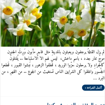
لم يزل القتلةُ يرجفون ويعبثون بالمدينةِ مثل فاجرٍ مأبون وَرِثَ الجنون
موجُ تتار جدد ، باسم داعش، ليس لهم الا الاستباحة .. يُقتلونُ
كالجرادِ ولا يرحلون حزّوا الوريد ، قَطفوا الزهور ، نَبشوا القبور ، قَطعوا
الجُسور واغلقوا كل الشرايين الناس تستغيث من الجوعِ .. من القهرِ ، من
البرد …
أكمل القراءة »