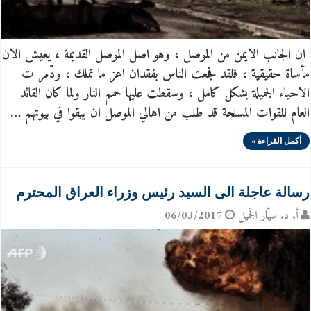
ان الجانب الايمن من الموصل ، وهو اصل الموصل القديمة ، يعيش الان
مأساة حقيقية ، فلقد فجعت الناس بفقدان اعز ما تملك ، ودّمر ت
الاحياء الجميلة بشكل كامل ، وسقطت عليها حمم النار ولما كان القائد
العام للقوات المسلحة قد طلب من اهالي الموصل ان يبقوا في بيوتهم …
أكمل القراءة »
رسالة عاجلة الى السيد رئيس وزراء العراق المحترم
أ. د. سيّار الجَميل
06/03/2017