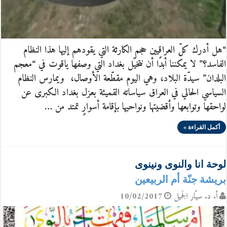
“هل أدرك كلّ العراقيين حجم الكارثة التي يقودهم إليها هذا النظام
الفاسد؟” لا يمكننا أبدًا أن نتخيّل بغداد التي وصفها ياقوت في “معجم
البلدان” سيدّة البلاد، وهي اليوم مقطّعة الأوصال، ويمارس النظام
السياسي الحالي في العراق سياساته القميئة بعزل بغداد الكبرى عن
لواحقها وتوابعها وأقضيتها ونواحيها بإقامة أسوارٍ تمتد من …
أكمل القراءة »
لوحة انا والنوى ونينوى
بريشة جنّة أم الربيعين
أ. د. سيّار الجَميل
10/02/2017