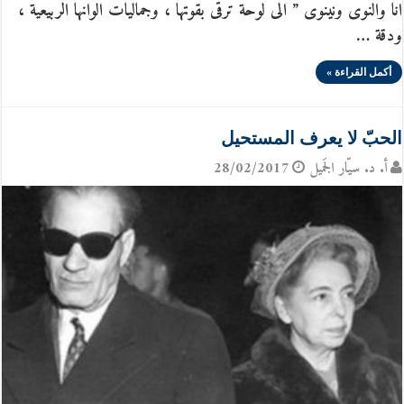
انا والنوى ونينوى ” الى لوحة ترقى بقوتها ، وجماليات الوانها الربيعية ،
ودقة …
أكمل القراءة »
الحبّ لا يعرف المستحيل
أ. د. سيّار الجَميل
28/02/2017