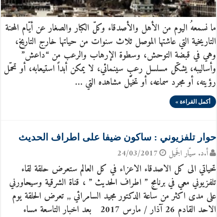
ما نسمعهُ اليوم من الأهل والأصدقاء وكلّ الكبار والصغار عن أيّام المحنة
التاريخية التي عاشتها الموصل ثلاث سنوات من حياتها خارج التاريخ،
وهي في قبضة التوحش، وسطوة الإرهاب والرعب من “داعش”
وأساليبه، يشكّل مسلسل رعبٍ سينمائي، لا يمكن أبداً استيعابه، أو تحمّل
رؤيته، أو مجرد سماعه، أو تخيّل مشاهده التي …
أكمل القراءة »
حوار تلفزيوني : ساكون ضيفا على اطراف الحديث
أ.د. سيّار الجَميل
24/03/2017
تحياتي الى كل الاصدقاء الاعزاء في كل العالم ستعرض حلقة لقاء
تلفزيوني معي في برنامج ” اطراف الحديث ” ، قناة الشرقية وسيحاورني
على مدى اكثر من ساعة الدكتور مجيد السامرائي ,, تعرض الحلقة يوم
الاحد القادم 26 آذار / مارس 2017 بعد اخبار التاسعة مساء