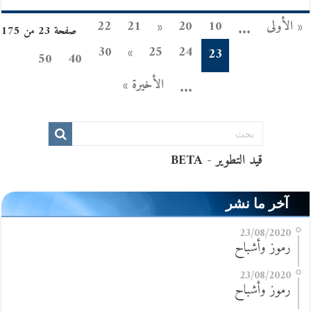
« الأولى
10
20
«
21
22
...
صفحة 23 من 175
30
»
25
24
23
50
40
الأخيرة »
...
آخر ما نشر
23/08/2020
رموز وأشباح
23/08/2020
رموز وأشباح