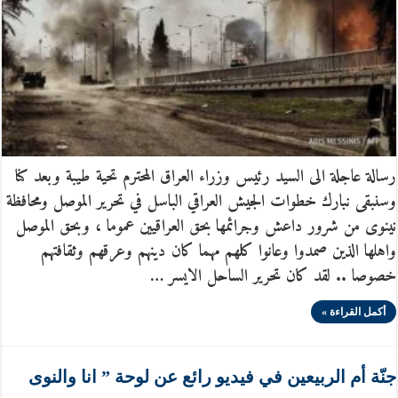
رسالة عاجلة الى السيد رئيس وزراء العراق المحترم تحية طيبة وبعد كنا
وسنبقى نبارك خطوات الجيش العراقي الباسل في تحرير الموصل ومحافظة
نينوى من شرور داعش وجرائمها بحق العراقيين عموما ، وبحق الموصل
واهلها الذين صمدوا وعانوا كلهم مهما كان دينهم وعرقهم وثقافتهم
خصوصا .. لقد كان تحرير الساحل الايسر …
أكمل القراءة »
جنّة أم الربيعين في فيديو رائع عن لوحة ” انا والنوى