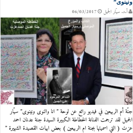
ونينوى”
أ.د. سيّار الجَميل
06/03/2017
جنّة أم الربيعين في فيديو رائع عن لوحة ” انا والنوى ونينوى” سيّار
الجميل لقد ترجمت الفنانة الخطاطة الكبيرة السيدة جنة عدنان احمد
عزت ( التي اسميتها بجنة ام الربيعين ) بعض ابيات القصيدة الشهيرة ”