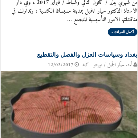
من شهري يناير / كانون الثاني وشباط / فبراير 2017 ، وفي دار
الاستاذ الدكتور سيار الجميل بمدينة مسيساغا الكندية ، وتداولت في
مناقشاتها الامور التأسيسية للتجمع …
أكمل القراءة »
بغداد وسياسات العزل والفصل والتقطيع
أ.د. سيّار الجَميل / تورنتو - كندا
12/02/2017