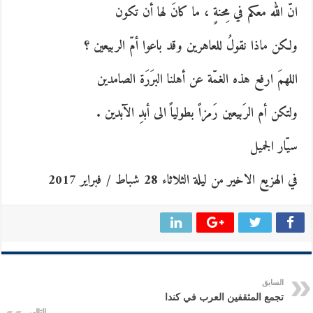
انّ الله معكم في مِحنةٍ ، ما كانَ لها أن تكون
ولكن ماذا نقولُ للعاهرين وقد باعوا أمّ الربيعين ؟
اللهمَ ارفع هذه الغمّة عن أهلنا البرَرَة الصامدين
ولتكن أم الرَبيعين رَمزاً بطولياً الى أبدِ الآبدين .
سيّار الجميل
في الهزيع الاخير من ليلة الثلاثاء 28 شباط / فبراير 2017
السابق
تجمع المثقفين العرب في كندا
التالي