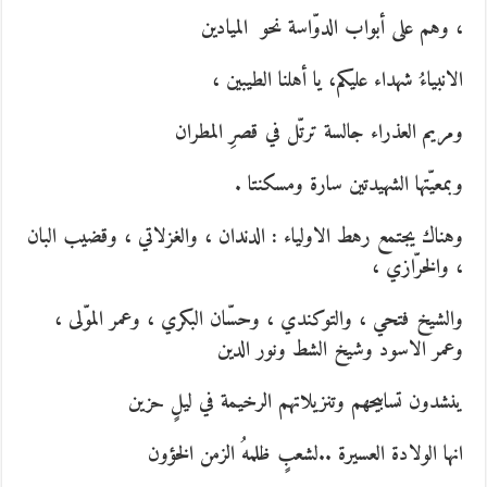
، وهم على أبواب الدوّاسة نحو الميادين
الانبياءُ شهداء عليكم، يا أهلنا الطيبين ،
ومريم العذراء جالسة ترتّل في قصرِ المطران
وبمعيّتها الشهيدتين سارة ومسكنتا .
وهناك يجتمع رهط الاولياء : الدندان ، والغزلاتي ، وقضيب البان
، والخرّازي ،
والشيخ فتحي ، والتوكندي ، وحسّان البكري ، وعمر الموّلى ،
وعمر الاسود وشيخ الشط ونور الدين
ينشدون تسابيحهم وتنزيلاتهم الرخيمة في ليلٍ حزين
انها الولادة العسيرة ..لشعبٍ ظلمهُ الزمن الخؤون