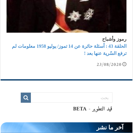
رموز وأشباح
الحلقة 43 : أسئلة حائرة عن 14 تموز/ يوليو 1958 معلومات لم
ترفع السّرية عنها بعد !
23/08/2020
آخر ما نشر