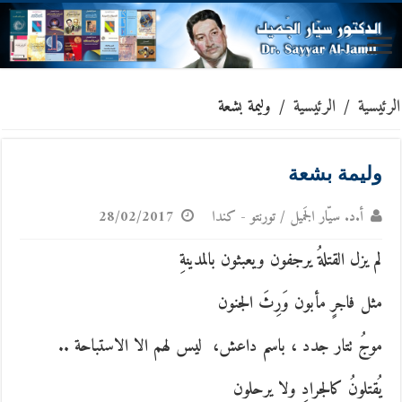
الرئيسية
/
الرئيسية
/
وليمة بشعة
وليمة بشعة
أ.د. سيّار الجَميل / تورنتو - كندا
28/02/2017
لم يزل القتلةُ يرجفون ويعبثون بالمدينةِ
مثل فاجرٍ مأبون وَرِثَ الجنون
موجُ تتار جدد ، باسم داعش، ليس لهم الا الاستباحة ..
يُقتلونُ كالجرادِ ولا يرحلون