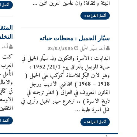
البيئة والثقافة! وان عاملين آخرين اثنين …
أكمل ا
أكمل القراءة »
المثق
التخل
سيّار الجميل : محطات حياته
أ.د. س
أ.د. سيّار الجَميل
08/03/2006
كنت قب
البدايات : الاسرة والتكوين ولد سيّار الجميل في
العرب ف
مدينة الموصل بالعراق يوم 21/1/ 1952 ،
اتأمل م
وهو الابن البكر للاستاذ كوكب علي الجميل (
والامال
1918 – 1968 ) القاضي الاديب ورجل
في كتاب
القانون المعروف في العراق ( انظر ترجمته في
الاوسط
تاريخ الاسرة ) .. ترعرع سيار الجميل وتّربى في
المثقفي
ظل اسرة علمية …
أكمل ا
أكمل القراءة »