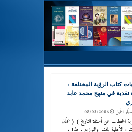
ات كتاب الرؤية المختلفة :
 نقدية في منهج محمد عابد
ري
يّار الجَميل
08/03/2006
 الخطاب عن أسئلة التاريخ ) ( عمّان
/ بيروت : الأهلية للنشر والتوزيع ، ط1 ،