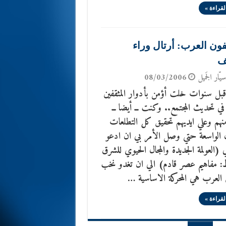
لقراءة »
فون العرب: أرتال وراء
ف
يّار الجَميل
08/03/2006
ل سنوات خلت أؤمن بأدوار المثقفين
ي تحديث المجتمع.. وكنت ــ أيضا ــ
نهم وعلي ايديهم تحقيق كل التطلعات
 الواسعة حتي وصل الأمر بي ان ادعو
ي (العولمة الجديدة والمجال الحيوي للشرق
: مفاهيم عصر قادم) الي ان تغدو نخب
ن العرب هي المحركة الاساسية …
لقراءة »