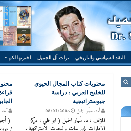
النقد السياسي والتاريخي
تراث آل الجميل
اخترتها لكم
محتويات كتاب المجال الحيوي
محتوي
للخليج العربي : دراسة
قراءة
جيوستراتيجية
الجاب
أ.د. سيّار الجَميل
08/03/2006
أ.د. س
المؤلف : د. سّيار الجميل ( ابو ظبي : مركز
( أجوبة
الامارات للدراسات والبحوث الاستراتيجية ،