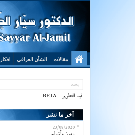
مقالات
الشأن العراقي
افكار
آخر ما نشر
23/08/2020
رموز وأشباح