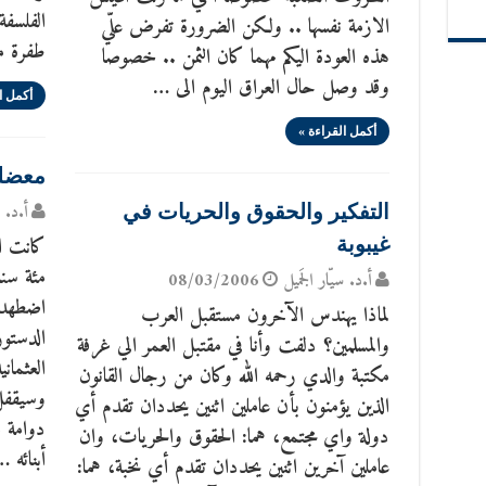
الفلسفة
الازمة نفسها .. ولكن الضرورة تفرض علّي
طفرة مف
هذه العودة اليكم مهما كان الثمن .. خصوصا
وقد وصل حال العراق اليوم الى …
أكمل ا
أكمل القراءة »
معضلة 
أ.د. س
التفكير والحقوق والحريات في
كانت ال
غيبوبة
مئة سنة
أ.د. سيّار الجَميل
08/03/2006
اضطهدوا
لماذا يهندس الآخرون مستقبل العرب
والمسلمين؟ دلفت وأنا في مقتبل العمر الي غرفة
مكتبة والدي رحمه الله وكان من رجال القانون
وسيقفل 
الذين يؤمنون بأن عاملين اثنين يحددان تقدم أي
دوامة م
دولة واي مجتمع، هما: الحقوق والحريات، وان
أبنائه …
عاملين آخرين اثنين يحددان تقدم أي نخبة، هما: