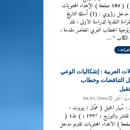
1999 ) ( 180 صفحة ) الإهداء المحتويات
المقدمة مدخل رؤيوي : (1) أسئلة التاريخ
القراءة النقدية الدراسة الاولى : نقد
لوجية الخطاب العربي المعاصر مقدمة :
 الكتاب ” …
لقراءة »
لات العربية : إشكاليات الوعي
ل التناقضات وخطاب
قبل
يّار الجَميل
08/03/2006
: سّيار الجميل ( عمّان / بيروت :
الاهلية للنشر والتوزيع ، 1997 ، ) ط1 (
2 صفحة ) الاهداء المحتويات تقديم مدخل