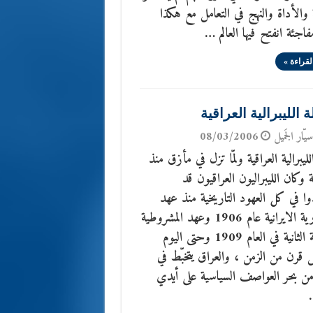
 والأداة والنهج في التعامل مع هكذا
اجئة انفتح فيها العالم …
لقراءة »
الليبرالية العراقية
يّار الجَميل
08/03/2006
ليبرالية العراقية ولمّا تزل في مأزق منذ
 وكان الليبراليون العراقيون قد
 في كل العهود التاريخية منذ عهد
الدستورية الايرانية عام 1906 وعهد المشروطية
العثمانية الثانية في العام 1909 وحتى اليوم
قرن من الزمن ، والعراق يتخبّط في
ن بحر العواصف السياسية على أيدي