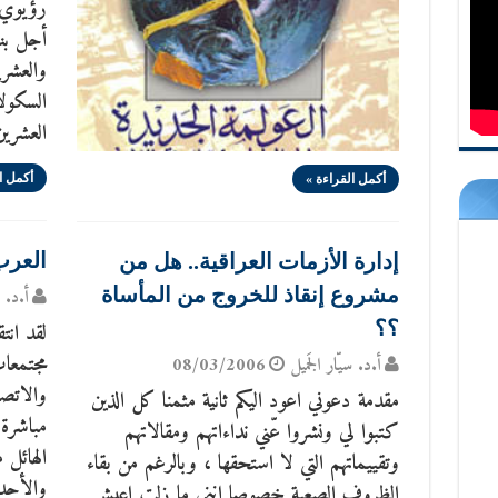
رؤيوي :
أجل بنا
والعشر
السكولا
العشري
أكمل ا
أكمل القراءة »
العرب
إدارة الأزمات العراقية.. هل من
مشروع إنقاذ للخروج من المأساة
أ.د. س
؟؟
لقد انت
مجتمعات
أ.د. سيّار الجَميل
08/03/2006
والاتصا
مقدمة دعوني اعود اليكم ثانية مثمنا كل الذين
مباشرة
كتبوا لي ونشروا عّني نداءاتهم ومقالاتهم
الهائل 
وتقييماتهم التي لا استحقها ، وبالرغم من بقاء
والأحدا
الظروف الصعبة خصوصا انني ما زلت اعيش