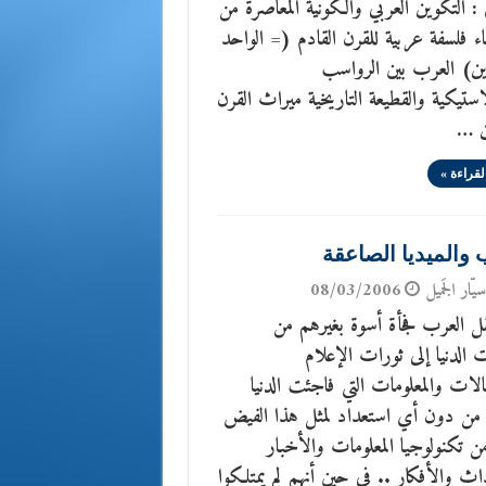
 التكوين العربي والكونية المعاصرة من
ء فلسفة عربية للقرن القادم (= الواحد
ين) العرب بين الرواسب
ستيكية والقطيعة التاريخية ميراث القرن
ن …
لقراءة »
 والميديا الصاعقة
يّار الجَميل
08/03/2006
قل العرب فجأة أسوة بغيرهم من
 الدنيا إلى ثورات الإعلام
لات والمعلومات التي فاجئت الدنيا
 من دون أي استعداد لمثل هذا الفيض
من تكنولوجيا المعلومات والأخبار
ث والأفكار .. في حين أنهم لم يمتلكوا