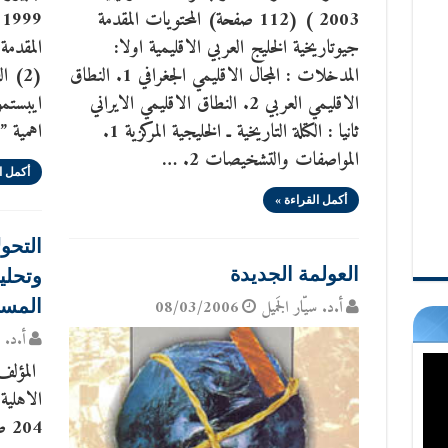
2003 ) (112 صفحة) المحتويات المقدمة
جيوتاريخية الخليج العربي الاقليمية اولا:
المدخلات : المجال الاقليمي الجغرافي 1. النطاق
(2) 
الاقليمي العربي 2. النطاق الاقليمي الايراني
ايبستمو
ثانيا : الكتلة التاريخية ـ الخليجية المركزية 1.
اهمية ”
المواصفات والتشخيصات 2. …
أكمل ا
أكمل القراءة »
التحو
العولمة الجديدة
وتحلي
أ.د. سيّار الجَميل
08/03/2006
المست
أ.د. س
المؤلف 
04