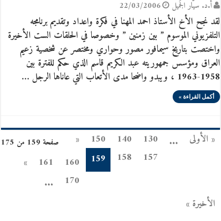
أ.د. سيّار الجَميل
22/03/2006
لقد نجح الأخ الأستاذ احمد المهنا في فكرة واعداد وتقديم برنامجه
التلفزيوني الموسوم ” بين زمنين ” وخصوصا في الحلقات الست الأخيرة
واختصت بتاريخ سيمافور مصور وحواري ومختصر عن شخصية زعيم
العراق ومؤسس جمهوريته عبد الكريم قاسم الذي حكم للفترة بين
1958-1963 ، ويبدو واضحا مدى الأتعاب التي عاناها الرجل …
أكمل القراءة »
« الأولى
130
140
150
«
...
صفحة 159 من 175
158
157
159
»
161
160
170
...
الأخيرة »