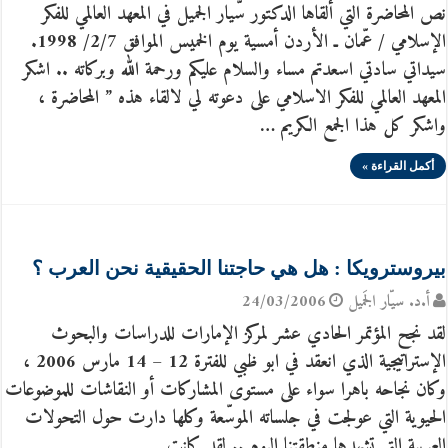
نص المحاضرة التي ألقاها الدكتور سّيار الجميل في المعهد العالمي للفكر
الإسلامي / عّمان ـ الأردن أمسية يوم الخميس الموافق 2/7/ 1998.
سيداتي سادتي اسعدتم مساء والسلام عليكم ورحمة الله وبركاته .. اشكر
المعهد العالمي للفكر الاسلامي على دعوته لي لالقاء هذه ” المحاضرة ،
واشكر كل هذا الجمع الكريم …
أكمل القراءة »
بيروسترويكا : هل هي حاجتنا الحقيقية نحن العرب ؟
أ.د. سيّار الجَميل
24/03/2006
لقد نجح المؤتمر الحادي عشر لمركز الإمارات للدراسات والبحوث
الإستراتيجية الذي انعقد في ابو ظبي للفترة 12 – 14 مارس 2006 ،
وكان نجاحه باهرا سواء على مستوى المشاركات أو النقاشات للموضوعات
الحيوية التي عولجت في جلساته الموسّعة وكلها دارت حول التحولات
العربية التي تشهدها منطقتنا اليوم .. لقد كانت …