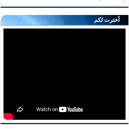
أخترت لكم