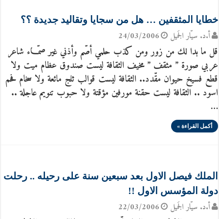
خطايا المثقفين … هل من سجايا وتقاليد جديدة ؟؟
أ.د. سيّار الجَميل
24/03/2006
قل ما بدا لك من زور ومن كذب حلمي أصّم وأذني غير صمّـــاء شاعر
عربي صورة ” مثقف ” مخيف الثقافة ليست صندوق عظام ميت ولا
قطع فسيخ حيوان مقّدد.. الثقافة ليست قوالب ثلج مائعة ولا سخام فحم
اسود .. الثقافة ليست حقنة مورفين مؤقتة ولا حبوب تنويم عاجلة ..
…
أكمل القراءة »
الملك فيصل الاول بعد سبعين سنة على رحيله .. رحلت
دولة المؤسس الاول !!
أ.د. سيّار الجَميل
22/03/2006