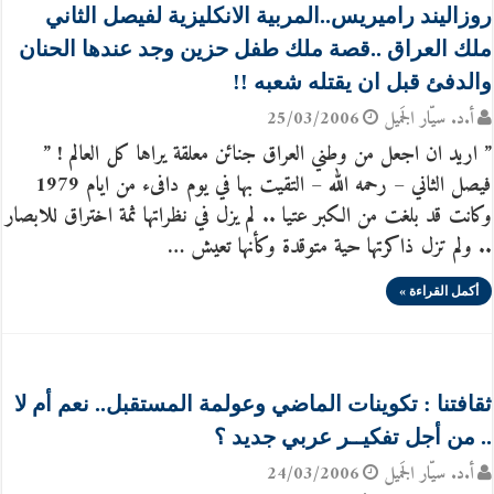
روزاليند راميريس..المربية الانكليزية لفيصل الثاني
ملك العراق ..قصة ملك طفل حزين وجد عندها الحنان
والدفئ قبل ان يقتله شعبه !!
أ.د. سيّار الجَميل
25/03/2006
” اريد ان اجعل من وطني العراق جنائن معلقة يراها كل العالم ! ”
فيصل الثاني – رحمه الله – التقيت بها في يوم دافىء من ايام 1979
وكانت قد بلغت من الكبر عتيا .. لم يزل في نظراتها ثمة اختراق للابصار
.. ولم تزل ذاكرتها حية متوقدة وكأنها تعيش …
أكمل القراءة »
ثقافتنا : تكوينات الماضي وعولمة المستقبل.. نعم أم لا
.. من أجل تفكيــر عربي جديد ؟
أ.د. سيّار الجَميل
24/03/2006