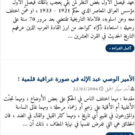
عهد فيصل الاول بغض النظر لمّن بقي يعجب بالملك فيصل الاول
مؤسس العراق المعاصر الذي حكم 1921 – 1933 ، او عمّن اختلف
معه وعن اسلوبه، فالامانة التاريخية تقتضي بعد مرور 70 سنة على
رحيله : استعادة ذكراه كواحد من ابرز القادة العرب الذين عرفهم
التاريخ الحديث في القرن العشرين …
أكمل القراءة »
الأمير الوصي عبد الإله في صورة عراقية قلمية !
أ.د. سيّار الجَميل
22/03/2006
مقدمة : مهما اختلف الناس في الحكم على بعض الأوضاع ، ومهما تجنّت
الأغلبية أم الأقلية على زعيم أو زعماء مرحلة ، ومهما غالى الساسة
والمؤرخون في تقييم أي تاريخ ، ومهما كثر القيل والقال في الضد ، فان
الحقائق هي التي تفرض نفسها في نهاية المطاف ، ذلك أن …