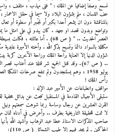
نسمع وصفا إضافيا عن الملك : ” فتى مهذب ، مثقف ، واسع 
عف اللسان ، ملم بشؤون البلاد ولا سيما في حقل الاعمار 
بالمناقشة دون ان يشعر أحدا بكبر أو تجّبر أو سطوة أو تعال
وتواضع وبدون قصد او جهد . كان يبدو لي على امثل ما يم
العصر الحديث .. ” ( ص 68) . أما عائلته 
مكللة بالسواد دائما وتسبح بذكر الله . وأخته الأميرة عابدية 
شؤون الدنيا إلا العناية براحة الملك وراحة الآخرين كربة بي
.. ( ص 67). وقد قتل الجميع شر قتلة عند أعتاب ق
يوليو 1958 ، وهم يستنجدون ولم تنفع صرخات الملكة ا
رأس الملك !
مواقف وانطباعات عن الأمير عبد الإله :
ستبقى الأجيال القادمة في المستقبل تبحث عن بدائل مخفية ل
القرن العشرين عن رجال وساسة ربما شوهت سمعتهم ونيل 
لا تمت للحقيقة التاريخية بطرف .. وأعرض في أدناه ثمان من
الحاكمين ـ لم يجد فيهم إلا طيب الشمائل ( ص 110):