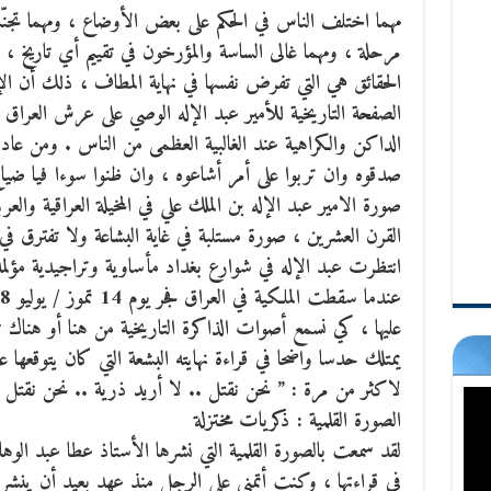
مهما اختلف الناس في الحكم على بعض الأوضاع ، ومهما تجنّت 
مرحلة ، ومهما غالى الساسة والمؤرخون في تقييم أي تاريخ ، 
الحقائق هي التي تفرض نفسها في نهاية المطاف ، ذلك أن 
الداكن والكراهية عند الغالبية العظمى من الناس . ومن عاد
صدقوه وان تربوا على أمر أشاعوه ، وان ظنوا سوءا فيا ضيا
صورة الامير عبد الإله بن الملك علي في المخيلة العراقية والع
القرن العشرين ، صورة مستلبة في غاية البشاعة ولا تفترق في حي
انتظرت عبد الإله في شوارع بغداد مأساوية وتراجيدية مؤلمة
عليها ، كي نسمع أصوات الذاكرة التاريخية من هنا أو هناك
يمتلك حدسا واضحا في قراءة نهايته البشعة التي كان يتوقعها
لاكثر من مرة : ” نحن نقتل .. لا أريد ذرية .. نحن نقتل 
الصورة القلمية : ذكريات مختزلة
لقد سمعت بالصورة القلمية التي نشرها الأستاذ عطا عبد الو
في قراءتها ، وكنت أتمنى على الرجل منذ عهد بعيد أن ينشر 