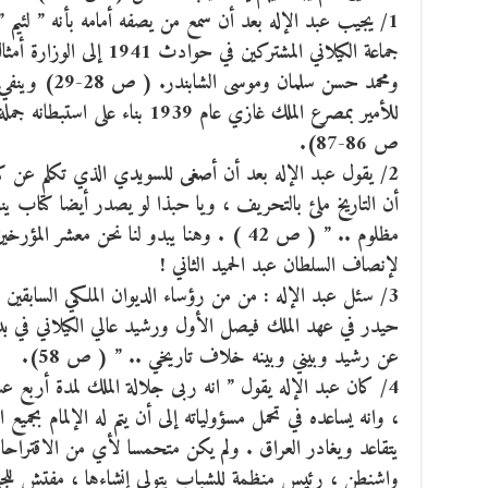
1/ يجيب عبد الإله بعد أن سمع من يصفه أمامه بأنه ” لئيم 
جماعة الكيلاني المشتركين في
ومحمد حسن سلمان
للأمير بمصرع الملك غازي عام 1939 ب
ص 86-87).
2/ يقول عبد الإله بعد أن أصغى للسويدي الذي تكلم عن 
أن التاريخ ملئ بالتحريف ، ويا حبذا لو يصدر أيضا كتاب ي
مظلوم .. ” ( ص 42 ) . وهنا يبدو لنا نحن معش
لإنصاف السلطان عبد الحميد الثاني !
3/ سئل عبد الإله : من من رؤساء الديوان الملكي السابقين
حيدر في عهد الملك فيصل الأول ورشيد عالي الكيلاني في بد
عن رشيد وبيني وبينه خلاف تاريخي .. ” ( ص 58).
4/ كان عبد الإله يقول ” انه ربى جلالة الملك لمدة أربع 
، وانه يساعده في تحمل مسؤولياته إلى أن يتم له الإلمام بجمي
يتقاعد ويغادر العراق . ولم يكن متحمسا لأي من الاقتراحات
واشنطن ، رئيس منظمة للشباب يتولى إنشاءها ، مفتش للج