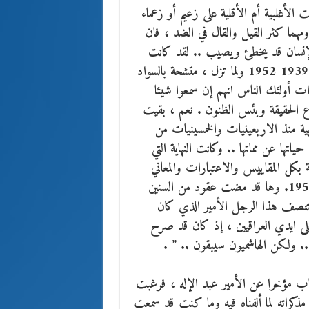
الأغلبية أم الأقلية على زعيم أو زعماء
ومهما كثر القيل والقال في الضد ، فان
الإنسان قد يخطئ ويصيب .. لقد كانت
الصفحة التاريخية للأمير عبد الإله الوصي على عرش العراق 1939-1952 ولما تزل ، متشحة بالسواد
ات أولئك الناس انهم إن سمعوا شيئا
ع الحقيقة وبئس الظنون .
نعم ، بقيت
ربية منذ الاربعينيات والخمسينيات من
اتها عن مماتها .. وكانت النهاية التي
 بكل المقاييس والاعتبارات والمعاني
عندما سقطت الملكية في العراق فجر يوم 14 تموز / يوليو 1958. وها قد مضت عقود من السنين
 تنصف هذا الرجل الأمير الذي كان
 على ايدي العراقيين ، إذ كان قد صرح
.. ولكن الهاشميون سيبقون .. ” .
هاب مؤخرا عن الأمير عبد الإله ، فرغبت
مذكراته لما ألفناه فيه وما كنت قد سمعت