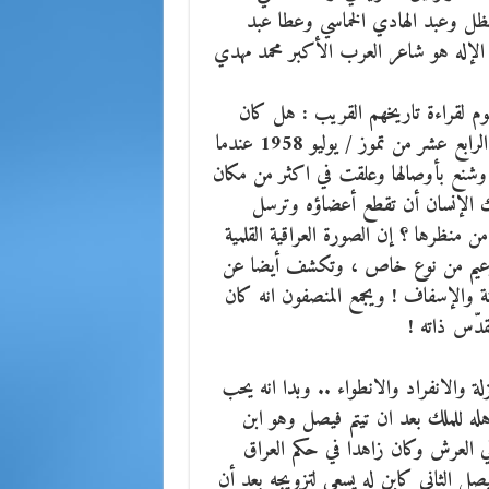
ظل وعبد الهادي الخماسي وعطا عبد
 الإله هو شاعر العرب الأكبر محمد مهدي
يوم لقراءة تاريخهم القريب : هل كان
الامير عبد الإله يستحق فعلا تلك النهاية المأساوية في صباح الرابع عشر من تموز / يوليو 1958 عندما
ا وشنع بأوصالها وعلقت في اكثر من مكان
لك الإنسان أن تقطع أعضاؤه وترسل
 منظرها ؟ إن الصورة العراقية القلمية
عيم من نوع خاص ، وتكشف أيضا عن
انة والإسفاف ! ويجمع المنصفون انه كان
قدّس ذاته !
لة والانفراد والانطواء .. وبدا انه يحب
هله للملك بعد ان تيتم فيصل وهو ابن
في العرش وكان زاهدا في حكم العراق
ة ، إذ كان يفتخر بفيصل الثاني كابن له يسعى لتزويجه بعد أن