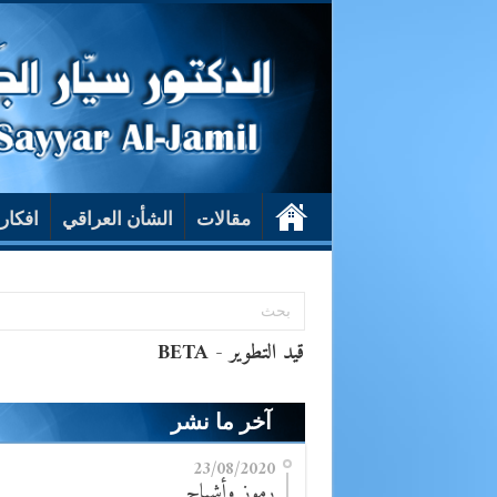
مقالات
الشأن العراقي
افكار
آخر ما نشر
23/08/2020
رموز وأشباح