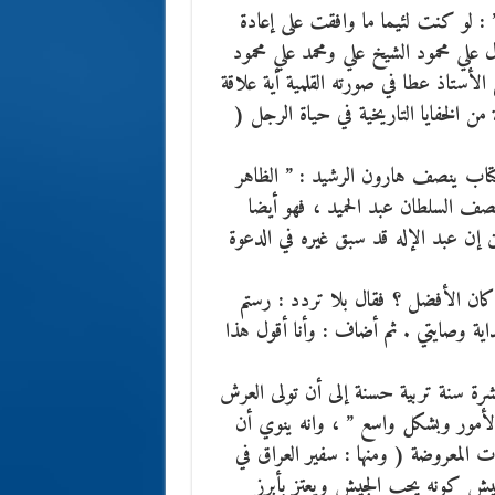
” : لو كنت لئيما ما وافقت على إعادة
 حوادث 1941 إلى الوزارة أمثال علي محمود الشيخ علي ومحمد علي محمود
 وموسى الشابندر. ( ص 28-29) وينفي الأستاذ عطا في صورته القلمية أية علاقة
ناء على استبطانه جملة من الخفايا التاريخية في حياة الرجل (
كتاب ينصف هارون الرشيد : ” الظاهر
نصف السلطان عبد الحميد ، فهو أيضا
ر المؤرخين إن عبد الإله قد سبق غيره في الدعوة
 كان الأفضل ؟ فقال بلا تردد : رستم
اية وصايتي . ثم أضاف : وأنا أقول هذا
عشرة سنة تربية حسنة إلى أن تولى العرش
ع الأمور وبشكل واسع ” ، وانه ينوي أن
 المعروضة ( ومنها : سفير العراق في
يش كونه يحب الجيش ويعتز بأبرز