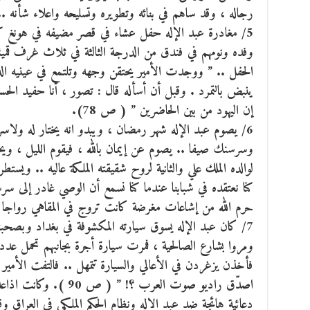
رجاله ، وقد ساهم في بنائه وتطويره وتسليحه واعلاء شأنه .. 
5/ مغادرة عبد الإله حفل عشاء في قصر مضيفه في هونغ 
وفده ونومهم في فندق من الدرجة الثالثة في ثلاث غرف قم
الحفل .. ” ووجدت الأمير يحتقن وجهه وتلتمع في عينيه ا
ينبض بالتمرد . وقبل أن أسأله قال : تصور ، أنا حفيد الحس
إن اليهود من بين الحاضرين ” ( ص 78).
6/ يصوم عبد الإله شهر رمضان ، ويبدو انه يختار له ولاسرته
وسرسنك صيفا .. يصوم عن إيمان بالله ، فيقوم الليل ، ويخت
لوالده الملك علي والثانية لروح شقيقته الملكة عاليه .. ويس
كنا نعتقده في شبابنا عندما كنا نسمع أن الوصي غادر إلى 
حرم الله من إشاعات مغرضة كانت تروج في المقاهي رواجا عجي
7/ كان عبد الإله يسوق سيارته المكشوفة في بغداد وب
ومروا بشارع الصالحية ، فمرت سيارة أجرة بجانبهم تحمل عددا 
فأخذن يزغردن في الأعالي والسيارة تتمهل .. فالتفت الأمير
اصدّق راديو صوت العرب ؟!
دعائية هائجة ضد عبد الاله ونظام الحكم الملكي في العراق 