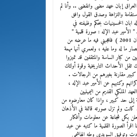
 العراق إبان عهد مضى وانقضى .. وأنا لم
ستقامة والنزاهة وصدق القول وافق
ه ابان الخمسينيات بحكم وظيفته في
” الأمير عبد الإله : صورة قلمية ”
والذي نشرته المؤسسة العربية للدراسات والنشر ببيروت وعمّان 2001 ) فاعجبني فيه ما عرضه من
ما له وما عليه ، ولعمري أنها مهمة
ين من كبار الساسة والمثقفين قد تميزوا
ك ثقل الأحداث التاريخية وقوة أولئك
ل كبير مقارنة بغيرهم من الرجالات .
راتهم وكتبهم عن الأمير عبد الإله ،
هد الملكي القديم من اليمينيين
ة إلى حد كبير ، وإذا كان معارضوه من
ذ كانت ولم تزل صورته قاتمة في الأذهان
ويعلن بكل شجاعة عن معلومات وأفكار
 اقرأ الصورة القلمية ما كتبه عن عبد
ودت وتوفيق السويدي وطه الهاشمي