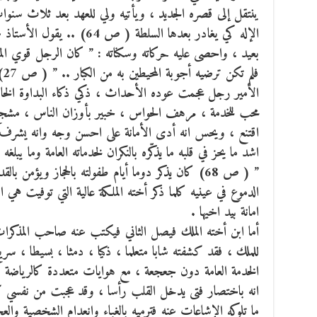
ينتقل إلى قصره الجديد ، ويأتيه ولي للعهد بعد ثلاث سنو
الإله كي يغادر بعدها السلطة (
بعيد ، واحصى عليه حركاته وسكناته : ” كان الرجل قوي الم
فل
الأمير رجل عجمت عوده الأحداث ، ذكي ذكاء البداوة الخارق
محب للخدمة ، مرهف الحواس ، خبير بأوزان الناس ، مشجع ل
اقتنع ، ويحس انه أدى الأمانة على احسن وجه وانه يشرف ع
اشد ما يحز في قلبه ما يذكّره بالنكران لخدماته العامة وما يبل
” ( ص 68) كان يذكر دوما أيام طفولته بالحجاز ويؤم
الدموع في عينيه كلما ذكر أخته الملكة عالية التي توفيت هي
امانة بيد اخيها .
أما ابن أخته الملك فيصل الثاني فيكتب عنه صاحب المذكرات ق
للملك ، فقد كشفته شابا متعلما ، ذكيا ، دمثا ، بسيطا ، سريع
الخدمة العامة دون جعجعة ، مع هوايات متعددة كالرياضة بأنو
انه باختصار فتى يدخل القلب رأسا ، وقد عجبت من نفسي كيف