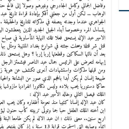
وفاضل الجمالي وكامل الجادرجي وغيرهم وصولا إلى فالح حن
الوهاب .. لكن أول من جعلني أفكر بإعادة قراءة تاريخ عبد
الجواهري عندما وجدته ينصفه في مذكراته للتاريخ والحقيقة .
يتساءل المرء وخصوصا أبناء الجيل الجديد الذين يتعطشون ال
قتل شر قتلة وسحلت جثته في شوارع بغداد الملتهبة ومثّل به
بعد أن نالتها السكاكين وقطعتها إربا إربا ؟ وهل يستحق ذ
إبهامه لتعرض على الرئيس جمال عبد الناصر فيشمئز الرجل من
ومن قبلها مذكرات واستشهادات أخرى تكشف عن هوية ز
طبيعة إنسان لم يكن أبدا بالحجم الذي صور من البشاعة والخي
حاكما دستوريا يحب بلاده وليس دكتاتورا انفراديا مازوشيا ي
الملك فيصل الثاني وخاله الأمير عبد الإله :
كان عبد الإله إنسانا كئيبا منذ نعومة أظفاره وكان يحب العز
ابن أخته الملك الطفل حبا جما وتولّى تربيته كأب حنون ليؤ
اربع سنين.. معنى ذلك : ان عبد الاله لم يكن طامعا البتة 
اثناء وصايته التي استمرت قرابة 13 سن