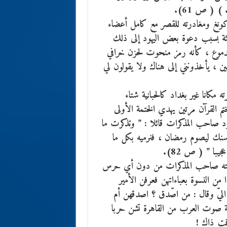
) ( ص 61).
كونغ ومغادرته للقصر مع كامل أعضاء
يئة بسبب دعوة بعض اليهود إلى ذلك
لدموع ، كأنه رمز منحوت لحزن خرافي
ين ، يأخذونني إلى هناك ولا يقولون لي
 مكانا غير بغداد كالحبانية شتاء
م القرآن مرتين يهدي الختمة الأولى
تطرد صاحب المذكرات قائلا : ” وتذكرت ما
سرسنك ليصوم رمضان ، فنرميه بكل ما
با ” ( ص 82).
صحبته صاحب المذكرات من دون أي حرس
من النسوة بعباءاتهن فعرفن الأمير
 اليّ وقال : من اصّدق ؟ اصدقهن أم
 ” ( ص 90 ). وكانت اذاعة صوت العرب من القاهرة تشن حربا
وقت ذاك !