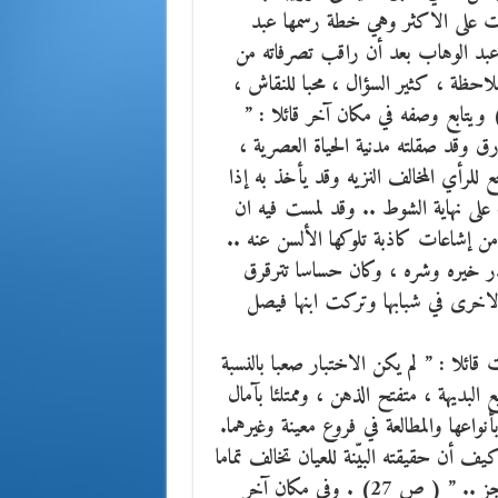
ات على الاكثر وهي خطة رسمها عبد
 ص 64) .. يقول الأستاذ عبد الوهاب بعد أن راقب تصرفاته من
لاحظة ، كثير السؤال ، محبا للنقاش ،
م تكن ترضيه أجوبة المحيطين به من الكبار .. ” ( ص 27) ويتابع وصفه في مكان آخر قائلا : ”
 وقد صقلته مدنية الحياة العصرية ،
لرأي المخالف النزيه وقد يأخذ به إذا
لى نهاية الشوط .. وقد لمست فيه ان
غه من إشاعات كاذبة تلوكها الألسن عنه ..
ن بالقدر خيره وشره ، وكان حساسا تترقرق
 الاخرى في شبابها وتركت ابنها فيصل
ائلا : ” لم يكن الاختبار صعبا بالنسبة
 البديهة ، متفتح الذهن ، وممتلئا بآمال
اعها والمطالعة في فروع معينة وغيرهما.
 أن حقيقته البيّنة للعيان تخالف تماما
ما تلوكه الإشاعات عنه فترميه بالغباء وانعدام الشخصية والعجز .. ” ( ص 27) . وفي مكان آخر