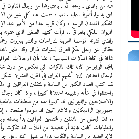
عنه من والدي ـ رحمه الله ـ باعتبارهما من رجال القانون في
التق به ولم أتعرف عليه . نعم ، سمعت عنه كل خير من الا
التفكير المتمدن الواسع ، وكان قريبا جدا من الأمير عبد الإل
الديوان الملكي بالعراق .. قرأت كتيبه الصغير الذي عنونه بـ 
حقائق عن رجل حكم العراق لسنوات طوال وقد اظهر باختصار 
شاقة في كتابة المذكرات السياسية ، علما بأن الرجالات العراقي
بالحجم الوفير من كتابة تلك المذكرات التي تعكس من دون ش
الرجال المحدثين الذين أنجبهم العراق في القرن العشرين بشك
لقد كتب العدد الكبير من الساسة والمثقفين العراقيين في مذك
واختلفوا في شأنه وتقييمه اختلافا كبيرا ، وإذا كان رجال الع
والاصلاحيين والليبراليين قد كتبوا عنه من منطلقات عاطفي
الجمهوريين الراديكاليين والاشتراكيين قد سوّدوا صفحاته ، إ
.. فان البعض من المثقفين والمختصين العراقيين بدأ ينصفه 
وانطباعات كانت غائبة أو محتجبة عن الملأ .. لقد تذكرت وأنا
الإله العديد من الساسة والكتاب بدءا بـ خليل كنه وعلي ج