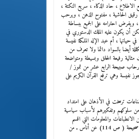
الاطلاع ، حاد الذكاء ، سريع النكتة ،
، رقيق الحاشية ، مفتوح الذهن ، ويرحب
 ، ويفرض احترامه على الجميع ببساطة
كن أن يكون عليه الملك الدستوري في
، فكانت بسيطة في حياتها ، أم عبد الإله الملكة نفيسة
مكللة أيضا بالسواد دائما ولا تعرف من
ت مثالية رفيعة الخلق وبسيطة ومتواضعة
صر الرحاب صبيحة الرابع عشر من تموز /
لعجوز نفيسة وهي ترفع القرآن الكريم على
قناعات ترسخت في الأذهان على امتداد
من سلوكهم وتفكيرهم لأسباب سياسية
 الانطباعات والمعلومات التي اقسم
صاحب المذكرات الاستاذ عطا عبد الوهاب وأشهد الله بأنها صحيحة ( ص 114) عن أناس ـ من