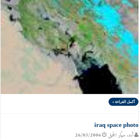
أكمل القراءة »
iraq space photo
أ.د. سيّار الجَميل
26/03/2006