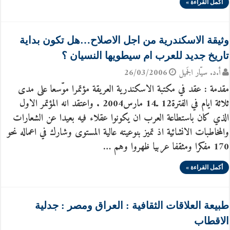
أكمل القراءة »
وثيقة الاسكندرية من اجل الاصلاح…هل تكون بداية
تاريخ جديد للعرب ام سيطويها النسيان ؟
أ.د. سيّار الجَميل
26/03/2006
مقدمة : عقد في مكتبة الاسكندرية العريقة مؤتمرا موّسعا على مدى
ثلاثة ايام في الفترة‏12‏ ـ‏14‏ مارس‏2004 . واعتقد انه المؤتمر الاول
الذي كان باستطاعة العرب ان يكونوا عقلاء فيه بعيدا عن الشعارات
والمخاطبات الانشائية اذ تميز بنوعيته عالية المستوى وشارك في اعماله نحو
170 مفكرا ومثقفا عربيا ظهروا وهم …
أكمل القراءة »
طبيعة العلاقات الثقافية : العراق ومصر : جدلية
الاقطاب