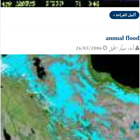
أكمل القراءة »
annual flood
أ.د. سيّار الجَميل
26/03/2006