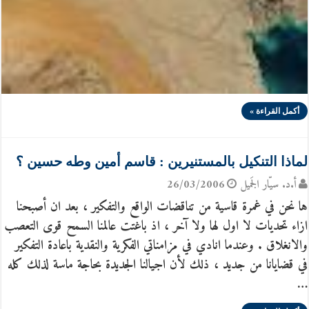
أكمل القراءة »
لماذا التنكيل بالمستنيرين : قاسم أمين وطه حسين ؟
أ.د. سيّار الجَميل
26/03/2006
ها نحن في غمرة قاسية من تناقضات الواقع والتفكير ، بعد ان أصبحنا
ازاء تحديات لا اول لها ولا آخر ، اذ باغتت عالمنا السمح قوى التعصب
والانغلاق . وعندما انادي في مزامناتي الفكرية والنقدية باعادة التفكير
في قضايانا من جديد ، ذلك لأن اجيالنا الجديدة بحاجة ماسة لذلك كله
…