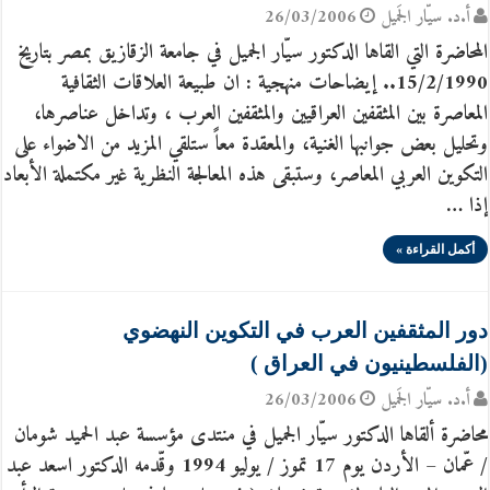
أ.د. سيّار الجَميل
26/03/2006
المحاضرة التي القاها الدكتور سيّار الجميل في جامعة الزقازيق بمصر بتاريخ
15/2/1990.. إيضاحات منهجية : ان طبيعة العلاقات الثقافية
المعاصرة بين المثقفين العراقيين والمثقفين العرب ، وتداخل عناصرها،
وتحليل بعض جوانبها الغنية، والمعقدة معاً ستلقي المزيد من الاضواء على
التكوين العربي المعاصر، وستبقى هذه المعالجة النظرية غير مكتملة الأبعاد
إذا …
أكمل القراءة »
دور المثقفين العرب في التكوين النهضوي
(الفلسطينيون في العراق )
أ.د. سيّار الجَميل
26/03/2006
محاضرة ألقاها الدكتور سيّار الجميل في منتدى مؤسسة عبد الحميد شومان
/ عّمان – الأردن يوم 17 تموز / يوليو 1994 وقّدمه الدكتور اسعد عبد