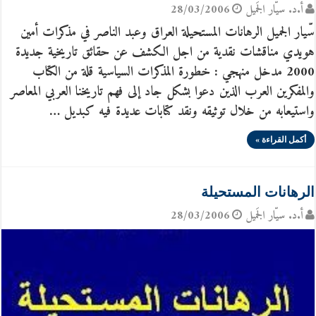
أ.د. سيّار الجَميل
28/03/2006
سّيار الجميل الرهانات المستحيلة العراق وعبد الناصر في مذكرات أمين
هويدي مناقشات نقدية من اجل الكشف عن حقائق تاريخية جديدة
2000 مدخل منهجي : خطورة المذكرات السياسية قلة من الكتاب
والمفكرين العرب الذين دعوا بشكل جاد إلى فهم تاريخنا العربي المعاصر
واستيعابه من خلال توثيقه ونقد كتابات عديدة فيه كبديل …
أكمل القراءة »
الرهانات المستحيلة
أ.د. سيّار الجَميل
28/03/2006