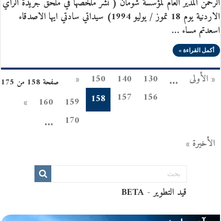
الرحمن المدير العام لمؤسسة شومان ( نشر ملخصها في ملحق جريدة الرأي
الاردنية يوم 18 تموز / يوليو 1994) سيداتي سادتي ايها الاصدقاء
اسعدتم مساء …
أكمل القراءة »
« الأولى
130
140
150
«
...
صفحة 158 من 175
157
156
158
»
160
159
170
...
الأخيرة »