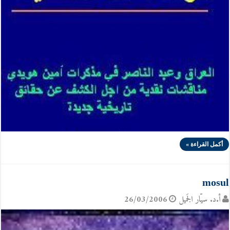
أكمل القراءة »
mosul
أ.د. سيّار الجَميل
26/03/2006