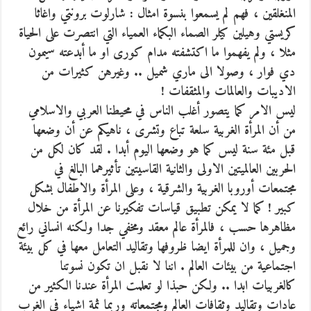
المنغلقين ، فهم لم يسمعوا بنسوة امثال : شارلوت برونتي واغاثا
كريستي وهيلين كيلر الصماء البكماء العمياء التي انتصرت على الحياة
مثلا ، ولم يفهموا ما اكتشفته مدام كورى او ما أبدعته سيمون
دي فوار ، وصولا الى ماري شميل .. وغيرهن كثيرات من
الاديبات والعالمات والمثقفات !
ليس الامر كما يتصور أغلب الناس في محيطنا العربي والاسلامي
من أن المرأة الغربية سلعة تباع وتشرى ، ناهيكم عن أن وضعها
قبل مئة سنة ليس كما هو وضعها اليوم أبدا . لقد كان لكل من
الحربين العالميتين الاولى والثانية القاسيتين تأثيرهما البالغ في
مجتمعات أوروبا الغربية والشرقية ، وعلى المرأة والاطفال بشكل
كبير ! كما لا يمكن تطبيق قياسات تفكيرنا عن المرأة من خلال
مظاهرها حسب ، فالمرأة عالم معقد ومخفي جدا ولكنه انساني رائع
وجميل ، وان للمرأة ايضا ظروفها وتقاليد التعامل معها في كل بيئة
اجتماعية من بيئات العالم . اننا لا نقبل ان تكون نسوتنا
كالغربيات ابدا .. ولكن حبذا لو تعلمت المرأة عندنا الكثير من
عادات وتقاليد وثقافات العالم ومجتمعاته وربما ثمة اشياء في الغرب