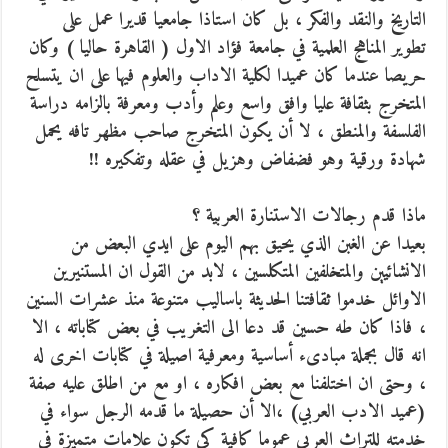
التاريخ والنقد والفكر ، بل كان استاذا جامعيا قديرا عمل على
تطوير المناهج العلمية في جامعة فؤاد الاول ( القاهرة حاليا ) وكان
حريصا عندما كان عميدا لكلية الاداب والعلوم فيها على ان يتسلح
المتخرج بثقافة عليا وافق واسع وعلم وأدب ومعرفة بالزامه دراسة
الفلسفة والمنطق ، لا أن يكون المتخرج صاحب مظهر تافه يحمل
شهادة ورقية وهو فضفاض وهزيل في عقله وتفكيره !!
ماذا قدم رجالات الاستنارة العربية ؟
بعيدا عن الغبن الذي يحيق بهم اليوم على ايدي البعض من
الانشائيين والمتخلفين المتكلسين ، لابد من القول ان المستنيرين
الاوائل خدموا ثقافتنا الحديثة باساليب متنوعة منذ عشرات السنين
، فاذا كان طه حسين قد دعا الى التغريب في بعض كتاباته ، الا
انه قال بجملة مبادىء أساسية ومعرفية اصيلة في كتابات اخرى له
، وحتى ان اختلفنا مع بعض افكاره ، او مع من اطلق عليه صفة
(عميد الادب العربي) ،الا أن حصيلة ما قدمه الرجل سواء في
خدمته للتراث العربي عموما كافية كي تكون علامات متميزة في