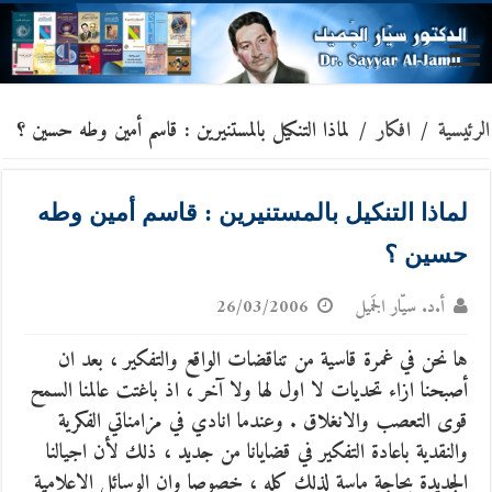
الرئيسية
/
افكار
/
لماذا التنكيل بالمستنيرين : قاسم أمين وطه حسين ؟
لماذا التنكيل بالمستنيرين : قاسم أمين وطه
حسين ؟
أ.د. سيّار الجَميل
26/03/2006
ها نحن في غمرة قاسية من تناقضات الواقع والتفكير ، بعد ان
أصبحنا ازاء تحديات لا اول لها ولا آخر ، اذ باغتت عالمنا السمح
قوى التعصب والانغلاق . وعندما انادي في مزامناتي الفكرية
والنقدية باعادة التفكير في قضايانا من جديد ، ذلك لأن اجيالنا
الجديدة بحاجة ماسة لذلك كله ، خصوصا وان الوسائل الاعلامية