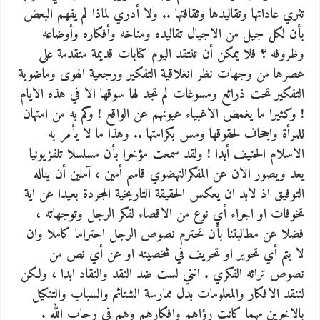
تثري عاداتها وتقاليدها وثقافتها .. ولا أدري لماذا لم يفهم البعض
بأن لكل جيل من الاجيال تقاليده ومناخه وأفكاره وأوضاعه
وظروفه ؟ فلا يمكن أن تنتقد اليوم كتابات قديمة متقدمة على
عصرها من وجهات نظر انغلاقية التفكير ورجعية الهوى وماضوية
التفكير تحت ذرائع ومسوغات لم تجد لها سوقها الا في هذه الايام
! وكثيرا ما يغمض الاغبياء عيونهم عن الواقع ! وكم به من امتهان
للمرأة واجحاف لحقوقها ومس بكرامتها .. وهذا ما لا يأمر به
الاسلام الحنيف أبدا ! ولقد سمعت مؤخرا بأن مسلسلا تلفزيونيا
يعد ويصور الان عن المفكرالنهضوي قاسم أمين ، آملين أن يناله
التوفيق اذ لابد ان يعكس الحقيقة التاريخية المجردة بعيدا عن اية
تخوفات او اجراء أي نوع من الاقصاء لفكر الرجل وتوجهاته ،
فضلا عن مطالبتنا بأن تحترم نصوص الرجل احتراما كاملا وان
لا يتم أي تحوير او تحريف في شخصيته او عن أي نص من
نصوص تراثه الفكري . انني لست ضد النقد والنقاد ابدا ، ولكن
لننقد الافكار والمعلومات بدل ممارسة الشتائم والسباب والتنكيل
بالاخرين مهما كانت رؤاهم وافكارهم وهم في رحاب الله .