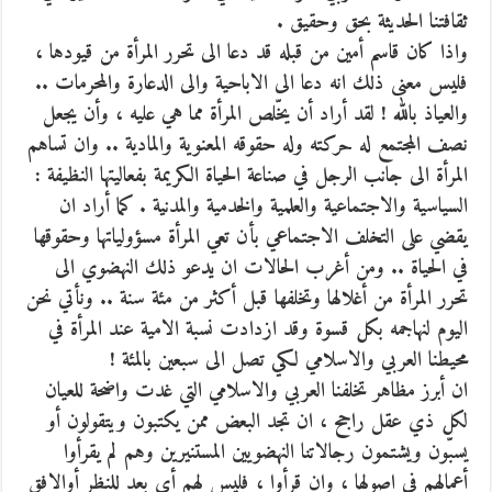
ثقافتنا الحديثة بحق وحقيق .
واذا كان قاسم أمين من قبله قد دعا الى تحرر المرأة من قيودها ،
فليس معنى ذلك انه دعا الى الاباحية والى الدعارة والمحرمات ..
والعياذ بالله ! لقد أراد أن يخّلص المرأة مما هي عليه ، وأن يجعل
نصف المجتمع له حركته وله حقوقه المعنوية والمادية .. وان تساهم
المرأة الى جانب الرجل في صناعة الحياة الكريمة بفعاليتها النظيفة :
السياسية والاجتماعية والعلمية والخدمية والمدنية . كما أراد ان
يقضي على التخلف الاجتماعي بأن تعي المرأة مسؤولياتها وحقوقها
في الحياة .. ومن أغرب الحالات ان يدعو ذلك النهضوي الى
تحرر المرأة من أغلالها وتخلفها قبل أكثر من مئة سنة .. ونأتي نحن
اليوم لنهاجمه بكل قسوة وقد ازدادت نسبة الامية عند المرأة في
محيطنا العربي والاسلامي لكي تصل الى سبعين بالمئة !
ان أبرز مظاهر تخلفنا العربي والاسلامي التي غدت واضحة للعيان
لكل ذي عقل راجح ، ان تجد البعض ممن يكتبون ويتقولون أو
يسبّون ويشتمون رجالاتنا النهضويين المستنيرين وهم لم يقرأوا
أعمالهم في اصولها ، وان قرأوا ، فليس لهم أي بعد للنظر أوالافق