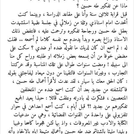
ماذا عن تفكير طه حسين ؟
قبل قرابة ثلاثين سنة وأنا على مقاعد الدراسة ، وبينما كنت
أتحدث امام استاذي وثلة من زملائي في جلسة علمية استشهدت
بعقل طه حسين ورجاحة تفكيره وترحمت عليه ، فانتفض ذلك
الاستاذ وزاغ بصره وبدأ يدمدم مع نفسه كلاما لم أسمعه .. فقلت
له : لم اسمع ان كان لديك ما تقوله ضده أو ضدي ؟ سكت على
مضض خوفا من أن يسمعه بعض زملائه او طلبته وراح كل منا
الى سبيله ! ومضت سنوات طوال على تلك المناسبة وقد عركتنا
التجارب ، وغيرّتنا السنوات فالتقينا من دون ميعاد ليفاجئني بقوله
: كان الحق معك يا سيار ، لقد عدت لأقرأ أعمال طه حسين ،
فاكتشفته من جديد بعد أن كنت اسمع ضده من المتخلفين
المتعصبين ، فشكرت له بادرته وعلقت قائلا : حبذا يعيد الجميع
تفكيرهم من جديد !؟ قبل أيام ، كنت أسمع احداهن في حوار
تلفزيوني على واحدة من القنوات الفضائية ، وهي من مدعيات
الكتابة والادب غير المعروفات ، واذ بها تشن هجوما كاسحا وغبيا
وبليدا مليئا بالشتائم ضد طه حسين وأعماله متهمة اياه بالالحاد وأنه