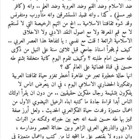
ضد الاسلام وضد القيم وضد العروبة وضد العلم .. وانه (كافر
غير مسلم) ـ كذا ـ وانه تلميذ المستشرقين وانه متأورب ومتفرنس
وقد شوّه ثقافتنا الاسلامية .. الخ من التهم الرخيصة التي لا تستقيم
لا مع قيم المعرفة ولا مع اصول النقد الادبي ولا الاخلاق
الاسلامية الرائعة ! قلت مع نفسي : يا لتفاهة هذا العصر العربي ..
كيف لم يتجرأ استاذ جامعي قبل ثلاثين سنة على النيل من ذكرى
طه حسين امام طلبته ؟ وكيف تقوم اليوم كاتبة متخلفة بشتم طه
حسين في قناة فضائية على العالم كله ؟
انها حالة خطيرة تعبر عن ظاهرة أخطر تغزو حياة ثقافتنا العربية
وتفكيرنا الحضاري الاسلامي اليوم ، في ان يتعّرض اناس لا
يفكرون بشتيمة رجال مفكرين حقيقيين .. من دون ان يقرأ اولئك
الناس أبدا قراءة جادة ما كتبه ابناء الرعيل النهضوي الاول من
اعمال متميزة رفدت حياة الفكرالعربي الحديث . ولعل أبرز صفة
تميز بها طه حسين نفسه انه جمع بين خبراته وتمكنه من التراث
الادبي والتاريخي العربي الزاهر وبين حداثة العصر ومدارسه ،
وان دوره لا يقتصر على ما انتجه لنا من كتب واعمال متميزة في