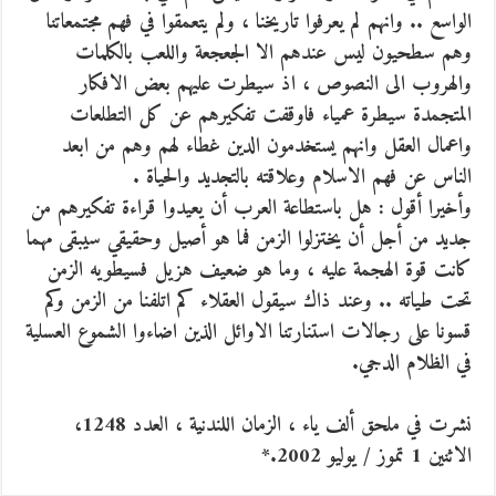
الواسع .. وانهم لم يعرفوا تاريخنا ، ولم يتعمقوا في فهم مجتمعاتنا
وهم سطحيون ليس عندهم الا الجعجعة واللعب بالكلمات
والهروب الى النصوص ، اذ سيطرت عليهم بعض الافكار
المتجمدة سيطرة عمياء فاوقفت تفكيرهم عن كل التطلعات
واعمال العقل وانهم يستخدمون الدين غطاء لهم وهم من ابعد
الناس عن فهم الاسلام وعلاقته بالتجديد والحياة .
وأخيرا أقول : هل باستطاعة العرب أن يعيدوا قراءة تفكيرهم من
جديد من أجل أن يختزلوا الزمن فما هو أصيل وحقيقي سيبقى مهما
كانت قوة الهجمة عليه ، وما هو ضعيف هزيل فسيطويه الزمن
تحت طياته .. وعند ذاك سيقول العقلاء كم اتلفنا من الزمن وكم
قسونا على رجالات استنارتنا الاوائل الذين اضاءوا الشموع العسلية
في الظلام الدجي.
نشرت في ملحق ألف ياء ، الزمان اللندنية ، العدد 1248،
الاثنين 1 تموز / يوليو 2002.*