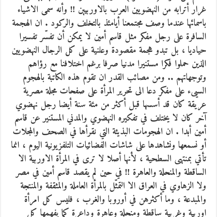
غرار أترابه من النهضويين العرب بالاوربيين !! وأنه سمى الاشياء
باسمائها عندما وصف مجتمعنا أيامئذ بالتخلف والركود . ان الهجمة
السافرة على رجل مفكر مثل قاسم أمين لا يمكن أن تفسّر تفسيرا
حياديا ، بل تبدو هجمة مقصودة وعلنية على كل الرجال النهضويين
الذين حملوا فكرا مستنيرا مدنيا صرفا برغم اختلافنا مع رؤاهم
وتوجهاتهم .. ومن مصائب القدر ان تقوم هذه الكاتبة بالهجوم
السيىء على مفكر دعا الى تحرير المرأة على صفحات مجلة مصرية
عريقة كان قد أسسها قبل أكثر من مئة سنة أيضا رجل نهضوي
آخر كان لا يختلف في تفكيره النهضوي والمدني المستنير عن قاسم
أمين أبدا . ان الهجومات البذيئة التي نقرأها في الصحف والمجلات
أو نسمعها ونشاهدها على شاشات الفضائيات التلفزيونية اليوم ، انما
تأتي بمنتهى السطحية ، لأنها أصلا لا ترى في المرأة الاوربية الا
الساقطة والمنحلة والعاهرة !! في حين لم يقصد قاسم أمين في مصر
ولا الزهاوي في العراق الا التمثّل بالمرأة العاملة والمثقفة والمنتجة
والمبدعة ، وما أكثرهن في أوروبا والغرب ، فليس كل امرأة
اوربية وغربية ساقطة ومنحلة وعاهرة وداعرة كما يفهمها كل