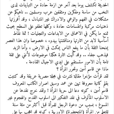
الحديثة تكشف يوما بعد آخر عن ازمة حادة من التباينات لدى
النخب من ساسة ومفكرين ومثقفين عرب ومسلمين .. ناهيكم عن
مشكلات في الفهم والوعي والادراك غير المتبادل ،
وقد أفرزتها
ذهنيات مركبة وانقسامات حادة ، وكلها تطفو على السطح بحيث
تمنع ما يكمن في الاعماق من الابداعات والتجليات ! ثمة نقاط
أساسية لابد من اثارتها ومناقشتها بهدوء ، خصوصا وان هذا العصر
يمنحنا الثقة بأن ما ينفع الناس يمكث في الارض ، وأما الزبد
فيذهب جفاء .. وقد آليت اثارة هكذا موضوعات لأنني على ثقة
تامة بأن الامور ستستقيم على ايدي الاجيال القادمة .
ماذا عن قاسم أمين وتحرر المرأة ؟
لقد قرأت مؤخرا مقالة نشرت في مجلة مصرية عريقة وقد كتبت
بقلم كاتبة معروفة تهين عن عمد وسبق اصرار الكاتب المعروف
قاسم أمين ، كونه دعا الى حرية المرأة ! ولقد خرج نقدها عن
الاسلوب المألوف في نقد التفكير الى اسلوب القدح والهجوم غير
المسوغ ، بسبب من دعوة الرجل للمرأة قبل أكثر من مئة سنة
للتعلم من المرأة (المتحضرة) الاوربية ، كونه قد اعجب بها على