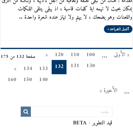
مقدمة : هناك من تبقى تعّنفه وتعاقبه من اجل تأديبه ، ولكنه من النزق
بمكان بحيث لا تهمه اية كلمات قاسية ، اذ يبقى يتلقى اللكمات
واللعنات وهو يضحك ، لا يهتم ولا تهتز عنده شعرة واحدة ..
أكمل القراءة »
« الأولى
100
110
120
«
...
صفحة 132 من 175
131
130
132
»
134
133
160
150
140
الأخيرة »
...