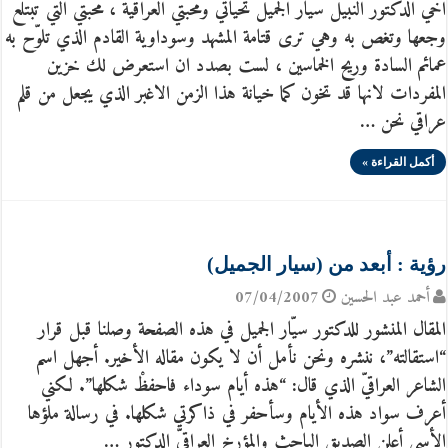
اخي الدكتور النبيل سيار الجميل تحياتي ومحبتي العراقية ، محبتي التي تبتلع
وجعها وتغص به وهي ترى قتامة المشهد وسوداوية القادم الذي تلوّح به
عمائم السادة وريح الخماسين ، لست بصدد ان استعرض لك خزين
المفردات لانها قد تخون كما خيانة هذا الزمن الاغبر الذي يجعل من قلم
عراقي نحن …
أكمل القراءة »
رؤية : أبعد من (سيار الجميل)
أحمد عبد الحسين
07/04/2007
المقال المنشور للدكتور سيّار الجميل في هذه الصفحة وصلنا قبل قرار
“استقالته”، ننشره ونحن نأمل أن لا يكون مقاله الأخير. أجهل اسم
الشاعر العراقيّ الذي قال: “هذه أيام سوداء فاحفظْ شكلها”. لكني
أعرف سواد هذه الأيام وسأحفر في ذاكرتي شكلها. في رسالة ملؤها
الأسى أعلن الصديق الباحث والمؤرخ العراقيّ الدكتور …