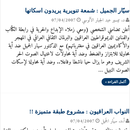
سيّار الجميل : شمعة تنويرية يريدون اسكاتها
د. تيسير عبد الجبار الآلوسي
07/04/2007
أعلن تضامني الشخصي (ومعي زملاء الإبداع والحرية في رابطة الكتّاب
والفنانين الديموقراطيين العراقيين والبرلمان الثقافي العراقي في المهجر
والأكاديميين العراقيين في مغترباتهم) مع الدكتور سيار الجميل ضد أية
محاولة للابتزاز والضغط وضد أية محاولات لاغتيال الصوت الحر
الشريف وهو ما يزال حيا ناشطا وفاعلا.. وضد أية محاولة لإسكات
الصوت النبيل …
أكمل القراءة »
النواب العراقيون : مشروع طبقة متميزة !!
أ.د. سيّار الجَميل
07/04/2007