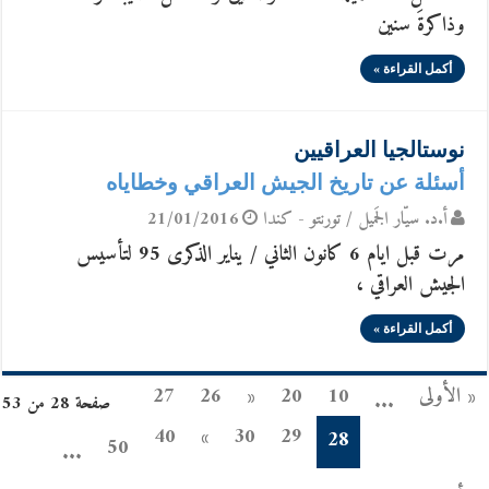
وذاكرةَ سنين
أكمل القراءة »
نوستالجيا العراقيين
أسئلة عن تاريخ الجيش العراقي وخطاياه
أ.د. سيّار الجَميل / تورنتو - كندا
21/01/2016
مرت قبل ايام 6 كانون الثاني / يناير الذكرى 95 لتأسيس
الجيش العراقي ،
أكمل القراءة »
« الأولى
10
20
«
26
27
...
صفحة 28 من 53
40
»
30
29
28
50
...