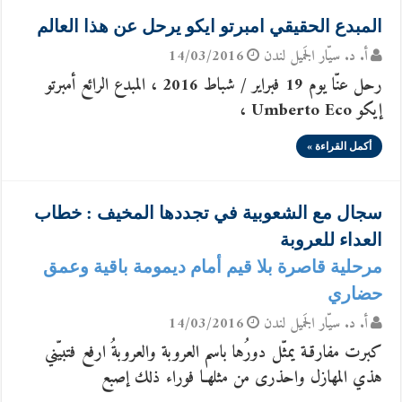
المبدع الحقيقي امبرتو ايكو يرحل عن هذا العالم
أ. د. سيّار الجَميل لندن
14/03/2016
رحل عنّا يوم 19 فبراير / شباط 2016 ، المبدع الرائع أمبرتو
إيكو Umberto Eco ،
أكمل القراءة »
سجال مع الشعوبية في تجددها المخيف : خطاب
العداء للعروبة
مرحلية قاصرة بلا قيم أمام ديمومة باقية وعمق
حضاري
أ. د. سيّار الجَميل لندن
14/03/2016
كبرت مفارقـة يمثّل دورُها باسم العروبة والعروبةُ ارفع فتبيّني
هذي المهازل واحذرى من مثلهـا فوراء ذلك إصبع