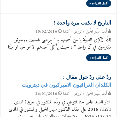
أكمل القراءة »
التاريخ لا يكتب مرة واحدة !
أ.د. سيّار الجَميل / تورنتو - كندا
10/02/2016
لكَ الذكرى الطيبّة يا من أسميتهم بـ ” مرضى نفسيين ووحوش
مفترسين في آن واحد ” ، حيث يأكلُ أحدهم الاخر حيّا او ميّتا
أكمل القراءة »
ردٌ على ردّ حول مقال :
الكلدان العراقيون الاميركيون في ديترويت
أ.د. سيّار الجَميل / تورنتو - كندا
26/01/2016
اثار السيد عامر حنا فتوحي في ردّه المنشور في جريدة المدى
12/1/ 2016 على مقال الدكتور سيار الجميل والمنشور في المدى
21 /12/ 2015 .. ملاحظات ومغالطات باسم تصويبات