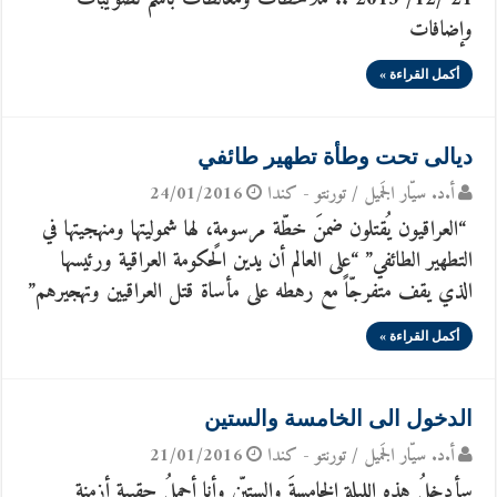
وإضافات
أكمل القراءة »
ديالى تحت وطأة تطهير طائفي
أ.د. سيّار الجَميل / تورنتو - كندا
24/01/2016
“العراقيون يُقتلون ضمنَ خطّة مرسومةٍ، لها شموليتها ومنهجيتها في
التطهير الطائفي” “على العالم أن يدين الحكومة العراقية ورئيسها
الذي يقف متفرجّاً مع رهطه على مأساة قتل العراقيين وتهجيرهم”
أكمل القراءة »
الدخول الى الخامسة والستين
أ.د. سيّار الجَميل / تورنتو - كندا
21/01/2016
سأدخلُ هذه الليلة الخامسةَ والستيّن وأنا أحملُ حقيبة أزمنة