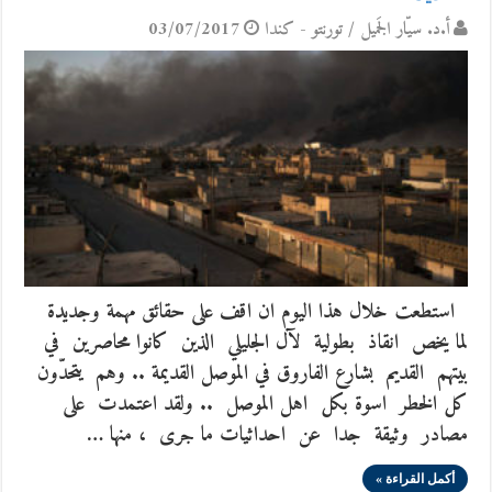
أ.د. سيّار الجَميل / تورنتو - كندا
03/07/2017
استطعت خلال هذا اليوم ان اقف على حقائق مهمة وجديدة
لما يخص انقاذ بطولية لآل الجليلي الذين كانوا محاصرين في
بيتهم القديم بشارع الفاروق في الموصل القديمة .. وهم يتحدّون
كل الخطر اسوة بكل اهل الموصل .. ولقد اعتمدت على
مصادر وثيقة جدا عن احداثيات ما جرى ، منها …
أكمل القراءة »