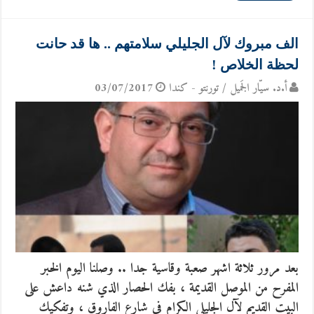
الف مبروك لآل الجليلي سلامتهم .. ها قد حانت
لحظة الخلاص !
أ.د. سيّار الجَميل / تورنتو - كندا
03/07/2017
بعد مرور ثلاثة اشهر صعبة وقاسية جدا .. وصلنا اليوم الخبر
المفرح من الموصل القديمة ، بفك الحصار الذي شنه داعش على
البيت القديم لآل الجليلي الكرام في شارع الفاروق ، وتفكيك