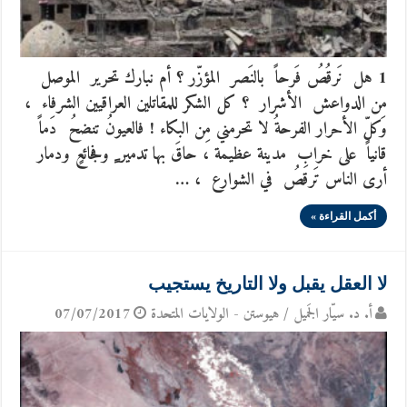
1 هل نَرقُصُ فَرحاً بالنَصر المؤزّر ؟ أم نبارك تحرير الموصل
من الدواعش الأشرار ؟ كل الشكر للمقاتلين العراقيين الشرفاء ،
وَكلّ الأحرار الفرحةُ لا تحرمني مِن البكاء ! فالعيونُ تنضحُ دَماً
قانياً على خرابِ مدينة عظيمة ، حاقَ بها تدمير ٍ وفجائعٍ ودمار
أرى الناس تَرقصُ في الشوارع ، …
أكمل القراءة »
لا العقل يقبل ولا التاريخ يستجيب
أ. د. سيّار الجَميل / هيوستن - الولايات المتحدة
07/07/2017