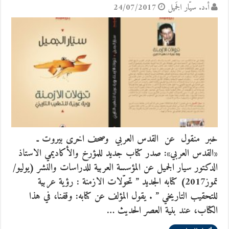
أ.د. سيّار الجَميل
24/07/2017
خبر منقول عن القدس العربي وصحف اخرى بيروت ـ
«القدس العربي»: صدر كتاب جديد للمؤرخ والأكاديمي الاستاذ
الدكتور سيار الجميل عن المؤسسة العربية للدراسات والنشر (يوليو/
تموز2017) كتابه الجديد ” تحوّلات الازمنة : رؤية عربية
للتحقيب التاريخي ” . يقول المؤلف عن كتابه: وقفنا، في هذا
الكتاب، عند بنية العصر الحديث …