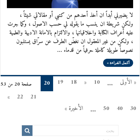
لا يضيرني أبداً ان أخذ أحدهم من كتبي أو مقالاتي شيئاً ،
ولكن شريطة ان ينسب ما يقوله لي حسب الاصول ، وكما جرت
عليه أعراف الكتابة واخلاقياتها ، والالتزام بالامانة الادبية والعلمية
، ولكن من غير المعقول ان نغضّ الطرف عن سرّاق يستلبون
نصوصاً طويلة كاملة حرفياً من قدماء …
أكمل القراءة »
« الأولى
10
«
18
19
20
...
صفحة 20 من 53
»
22
21
30
40
50
الأخيرة »
...