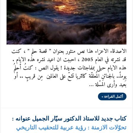
الاصدقاء الاعزاء هذا نص منثور بعنوان ” قصة حلم ” ، كنت
قد نشرته في العام 2005 ، احببت ان اعيد نشره هذه الايام .
هذه الايام حبلى بمفاجئات جديدة ! يقول النص : كنتُ أحلمُ
يوماً.. بالجنائنِ المُعلقّة كالثريا تشعّ على العالمين مِن قريبٍ .. أو
بَعيد وأرى المسّلة …
أكمل القراءة »
كتاب جديد للاستاذ الدكتور سيّار الجميل عنوانه :
تحوّلات الازمنة : رؤية عربية للتحقيب التاريخي