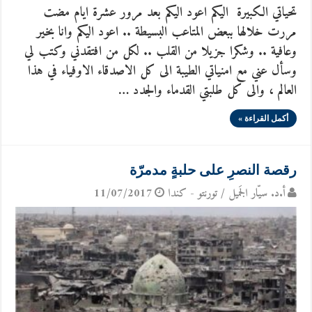
تحياتي الكبيرة اليكم اعود اليكم بعد مرور عشرة ايام مضت
مررت خلالها ببعض المتاعب البسيطة .. اعود اليكم وانا بخير
وعافية .. وشكرا جزيلا من القلب .. لكل من افتقدني وكتب لي
وسأل عني مع امنياتي الطيبة الى كل الاصدقاء الاوفياء في هذا
العالم ، والى كل طلبتي القدماء والجدد …
أكمل القراءة »
رقصة النصرِ على حلبةٍ مدمرّة
أ.د. سيّار الجَميل / تورنتو - كندا
11/07/2017