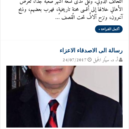
التحالف الدولي. وعلى مدى تسعة أشهر صعبة جدا، تعرّض
الأهالي خلالها إلى أقسى محنةٍ تاريخيةٍ، فهرب بعضهم، وذبح
آخرون، ونزح آلافٌ تحت القصف …
أكمل القراءة »
رسالة الى الاصدقاء الاعزاء
أ. د. سيّار الجَميل
24/07/2017