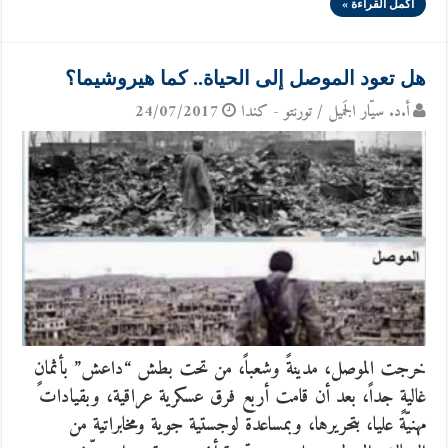
أكمل القراءة »
هل تعود الموصل إلى الحياة.. كما هيروشيما؟
أ.د. سيّار الجَميل / تورنتو - كندا
24/07/2017
خرجت الموصل، مدينةً وشعباً، من تحت بطش “داعش” بأثمانٍ
غاليةٍ جداً، بعد أن قامت أربع فرق عسكرية عراقية، وبقيادات
مهنيّة عليا، بتحريرها، وبمساعدة لوجستية جوية ومخابراتية من