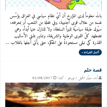
باتَ معلوماً لدى المؤرخ أن أيّ نظام سياسي في العراق يؤسّس
نفسه من خلال قوى أجنبية، وفي غفلة من الشعب أو بمعرفته،
سيّولد طبقة سياسيّة تتبوأ السلطة، ولا تتنازل عنها أبداً، وهي
تضطهد كلّ القوى الوطنية والشريفة، وتناور بشتى الأساليب
القذرة كي تبقى مستحوذةً على الحكم، حتى يأتي أجلها بانقلاب …
أكمل القراءة »
قصة حلم
أ.د. سيّار الجَميل / تورنتو - كندا
02/08/2017