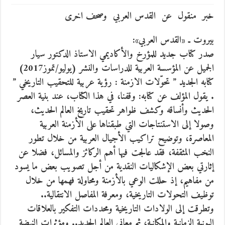
خبر منقول عن القدس العربي وصحف اخرى
بيروت ـ «القدس العربي»:
صدر كتاب جديد للمؤرخ والأكاديمي الاستاذ الدكتور سيار
الجميل عن المؤسسة العربية للدراسات والنشر (يوليو/تموز2017)
كتابه الجديد ” تحوّلات الازمنة : رؤية عربية للتحقيب التاريخي ”
. يقول المؤلف عن كتابه: وقفنا، في هذا الكتاب، عند بنية العصر
الحديث وأنساقه وكشف ظواهر تحقيب تاريخ العالم الحديث،
وصولا إلى الاستنتاجات التي طبقناها على الأزمنة العربية
المعاصرة،
وتوضيح تراكيب الأجيال العربية من خلال تطور
النخب المثقفة، فقد عالجت فيها أهم الركائز والمسائل، فضلا عن
إثارتي بعض الإشكاليات النقدية من أجل تصويب بعض ما يسود
من مفاهيم، إذ حللت الوعي بالأزمنة ومحاولة فهمها من خلال
توظيف التحولات التاريخية، ومعرفة المفاصل الانتقالية..
وتطرقت إلى الولادات التاريخية ومحددات التفكير بالعلاقات
البونية الزمانية والمكانية، ثم معاني العالم الجديد.. ومؤثرات النهضة