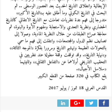
الإيطالية وانطلاق التاريخ الحديث بعد العصور الوسطى .. ثم
البحث في التاريخ الكوني وما أطلق عليه بـ»التاريخ الأكبر»،
متدرجا إلى فهم عدة نظريات تعاملت مع التاريخ الانتقالي كالتاريخ
الحضاري ونظرية التحدي والاستجابة ومفهوم الأبوة والبنوة، ثم
معالجة صراع الطبقات من خلال النظرية المادية، وصولا إلى
تصانيف نظم الدول والمجتمعات، وانتقلت إلى فهم ما سمي
بالتحولات العقيمة وتهشيم التاريخ ومرورا بفكرة «الموجه الثالثة»،
و»نهاية التاريخ». وقد توقفت وقفة مطولة عند نظريتين في
التحقيب التاريخي أولاهما عن «التفاعل الثقافي»، وثانيتهما
«سلاسل الأجيال».
يقع الكتاب في 320 صفحة من القطع الكبير
القدس العربي 18 تموز / يوليو 2017