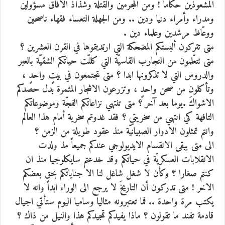
المشعوذين حكّاماً ! ومن المجرمين والقتلة وشذّاذ الافاق مسؤولين
ومدراء وأمراء دنيا ودين .. ومن الجهلة التعساء فقهاء ناصحين
ووعّاظ مرشدين وعلماء دين .
متى تتركون ألبستكم المضحكة التي ارتديتموها في القرن العشرين ؟
متى تتعّلمون من التجارب القاسيّة التي كللّت حياتكم الشقيّة بالعبر
والدروس التي لا تذكرونها ابدا ؟ متى تجتمعون في بيتٍ واحدٍ ،
وتأكلون من صحن واحدٍ ، وتزرعون الاشجار المثمرة بدل حصدكم
الاشواكَ .يوما بعد آخر ؟ متى تنتهي نزاعاتكم الفجّة وموضوعاتكم
التافهة كي انتهي من سخريتي ؟ فقد غدوتم سخرية أمام هذا العالم
وانتم تمثلون الادوار الصبيانيّة منذ عقود طويلة من الزمن ؟
الى متى يبقى الانقسام الايديولوجي عندكم جميعاً مذ ولدت
الانقلابات العسكريّة في حياتكم وقد خدعتم سايكلوجيا منذ ان
كنتم صغارا ؟ وكأن لا شغل شاغل لنا الا جناياتكم بحق بعضكم
الاخر ! متى تدركون أن التاريخَ لا يرجع الى الوراء ابداً وانه لا
يكتب مرة واحدة .. فما تعتبرونه مثاليا وساميا اليوم ستأتي اجيال
قادمة تفند ما تقولون ؟ ماذا يفيدكم تمجيدكم هذا والنيل من ذاك ؟