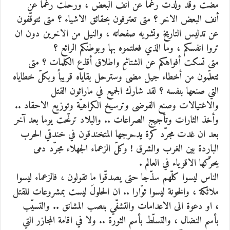
مضت وقد ولدت رغماً عن أنف البعض ، ورحلت رغماً عن
أنف البعض الاخر ؟ متى تعترفون بحقائق الاشياء ؟ متى تتوقّفون
عن تدليس التاريخ وتشويه صفحاته ، والنيل من الاخرين دون ان
تروا انفسكم ، وما الذي فعلتموه بها وبوطنكم الرائع ؟
متى تسكت أفواهكم عن الشتائمِ واطلاق أقذع الكلمات ؟ متى
تتعلّمون من أخطاء جيل مضى وسترحل بقاياه قريباً وبكلّ خطاياه
التي صنعها بنفسه ؟ لقد شارك الجميع في ماراثون القتل
والاغتيالات وصنع الفوضى وترسيخ الكراهيّة وتوزيع الاحقاد ..
وأخذ الثارات وتأجيج الصراعات .. والبلاد ترنّحت يوما بعد آخر
بعد ان غدت مجرّد كرة يدحرجها المتخندقون في خندقي الحرب
الباردة بين الغرب والشرق ! وكلّ الزعماء الجهلاء مجرّد دمى
يحرّكها الاقوياء في العالم .
الناس ليسوا كلّهم سذّجا حتى يصدقّوا ما تقولون ، فالزعماء ليسوا
ملائكة ، والخونة ليسوا ثوّارا .. ان الحلولَ ليست بمشروعات للقتل
، او دعوة الى الاعدامات والتشفّي بنصب المشانق .. والتسيّب
بأسم النضال ، والتسلّط بأسم الثورة .. ولا في اقامة المجازر التي