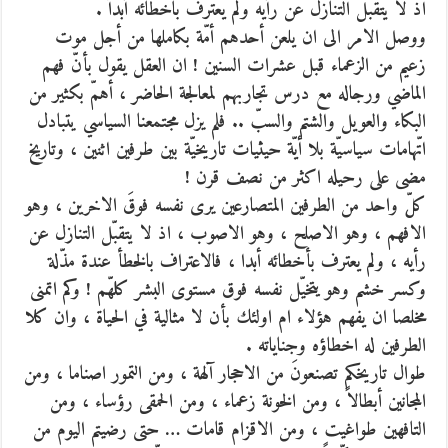
اذ لا يتقبّل التنازل عن رأيه ولم يعترف باخطائه أبداً .
ووصل الامر الى ان يلعن أحدهم أمّة بكاملها من أجل موت
زعيم من الزعماء قبل عشرات السنين ! ان العقل يقول بأنّ فهم
الماضي ورجاله مع درس تجاربهم لمعالجة الحاضر ، أهمّ بكثير من
البكاء والعويل والشتم والسبّ .. فلم يزل مجتمعنا السياسي يتبادل
اتّهامات سياسيّة بلا أيّة حيثيات تاريخيّة بين طرفين اثنين ، وتاريخ
مضى على رحيله اكثر من نصف قرن !
كلّ واحد من الطرفين المتصارعين يرى نفسه فوقَ الاخرين ، وهو
الافهم ، وهو الاصلح ، وهو الاصوب ، اذ لا يتقبّل التنازل عن
رأيه ، ولم يعترف بأخطائه أبدا ، فالاعتراف بالخطأ عندة مذّلة
وكسر خشم وهو يتخيّل نفسه فوق مستوى البشر كلهّم ! وكم اتمنى
مخلصا ان يفهم هؤلاء ام اولئك بأن لا مثالية في الحياة ، وان كلا
الطرفين له اخطاؤه وجناياته .
طوال تاريخكم تصنعونَ من الاحجار آلهة ، ومن التمور اصناما ، ومن
المجانين أبطالاً ، ومن الخونة زعماء ، ومن الحمقى رؤساء ، ومن
التافهين طواغيت ، ومن الاقزام قامات … حتى رضيتم اليوم من