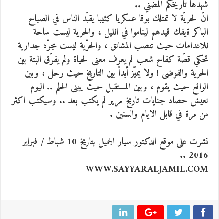
شهدها تاريخكم المضني ..
انّ الحريّة لا تمتلك بوقا عسكريا كئيبا يقيّد الناس في الصباح
الباكر ةيفك قيدهم ليناموا في الليل ، والحرية ليست ساحة
للاعدامات حيث تنصب المشانق ، والحرّية ليست مجرّد جدارية
تحكي قصّة كفاح شعب لم يعرف معنى الحياة ولم يفرّق البتة بين
الحرية والفوضى ! ولا يميّز أبداً بين التاريخ حيث رحل ، وبين
الواقع حيث يقوم ، وبين المستقبل حيث يبنى الحلم .. اليوم
نعيش حصاد جنايات تاريخ مرير لم يكتب بعد .. وسيكتب اكثر
من مرة في قابل الايام والسنين .
نشرت على موقع الدكتور سيار الجميل بتاريخ 10 شباط / فبراير
2016 ..
WWW.SAYYARALJAMIL.COM