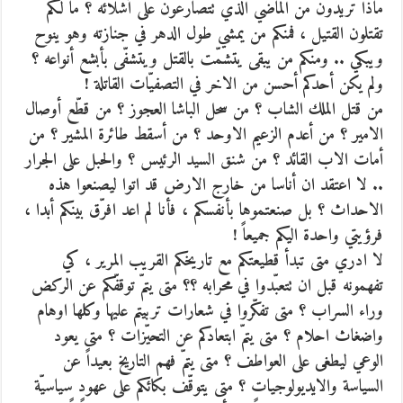
ماذا تريدون من الماضي الذي تتصارعون على أشلائه ؟ ما لكم
تقتلون القتيل ، فمنكم من يمشي طول الدهر في جنازته وهو ينوح
ويبكي .. ومنكم من يبقى يتشمّت بالقتل ويتشفّى بأبشع أنواعه ؟
ولم يكن أحدكم أحسن من الاخر في التصفيّات القاتلة !
من قتل الملك الشاب ؟ من سحل الباشا العجوز ؟ من قطّع أوصال
الامير ؟ من أعدم الزعيم الاوحد ؟ من أسقط طائرة المشير ؟ من
أمات الاب القائد ؟ من شنق السيد الرئيس ؟ والحبل على الجرار
.. لا اعتقد ان أناسا من خارج الارض قد اتوا ليصنعوا هذه
الاحداث ؟ بل صنعتموها بأنفسكم ، فأنا لم اعد افرّق بينكم أبدا ،
فرؤيتي واحدة اليكم جميعاً !
لا ادري متى تبدأ قطيعتكم مع تاريخكم القريب المرير ، كي
تفهمونه قبل ان تتعبّدوا في محرابه ؟؟ متى يتمّ توقفّكم عن الركض
وراء السراب ؟ متى تفكّروا في شعارات تربيتم عليها وكلها اوهام
واضغاث احلام ؟ متى يتمّ ابتعادكم عن التحيّزات ؟ متى يعود
الوعي ليطغى على العواطف ؟ متى يتمّ فهم التاريخ بعيداً عن
السياسة والايديولوجيات ؟ متى يتوقّف بكائكم على عهودٍ سياسيّة