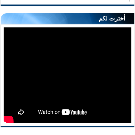
أخترت لكم