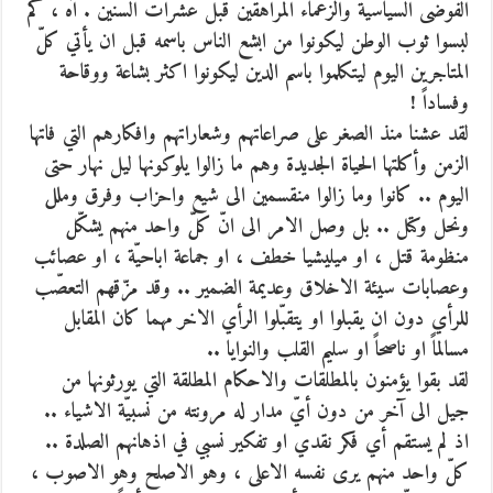
الفوضى السياسية والزعماء المراهقين قبل عشرات السنين . آه ، كم
لبسوا ثوب الوطن ليكونوا من ابشع الناس باسمه قبل ان يأتي كلّ
المتاجرين اليوم ليتكلموا باسم الدين ليكونوا اكثر بشاعة ووقاحة
وفساداً !
لقد عشنا منذ الصغر على صراعاتهم وشعاراتهم وافكارهم التي فاتها
الزمن وأكلتها الحياة الجديدة وهم ما زالوا يلوكونها ليل نهار حتى
اليوم .. كانوا وما زالوا منقسمين الى شيع واحزاب وفرق وملل
ونحل وكتل .. بل وصل الامر الى انّ كلّ واحد منهم يشكّل
منظومة قتل ، او ميليشيا خطف ، او جماعة اباحيّة ، او عصائب
وعصابات سيئة الاخلاق وعديمة الضمير .. وقد مزّقهم التعصّب
للرأي دون ان يقبلوا او يتقبّلوا الرأي الاخر مهما كان المقابل
مسالماً او ناصحاً او سليم القلب والنوايا ..
لقد بقوا يؤمنون بالمطلقات والاحكام المطلقة التي يورثونها من
جيل الى آخر من دون أيّ مدار له مرونته من نسبيّة الاشياء ..
اذ لم يستقم أي فكر نقدي او تفكير نسبي في اذهانهم الصلدة ..
كلّ واحد منهم يرى نفسه الاعلى ، وهو الاصلح وهو الاصوب ،