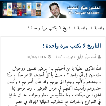
الرئيسية
/
الرئيسية
/
التاريخ لا يكتب مرة واحدة !
التاريخ لا يكتب مرة واحدة !
أ.د. سيّار الجَميل / تورنتو - كندا
10/02/2016
لكَ الذكرى الطيبّة يا من أسميتهم بـ ” مرضى نفسيين ووحوش
مفترسين في آن واحد ” ، حيث يأكلُ أحدهم الاخر حيّا او ميّتا
، ونجدهم وكأنّهم رجعوا الى بيوتهم وقد بحّت أصواتهم ، وألتهبت
حناجرهم وأدميت أكفّهم في هوس الفوضى ، وقد فرحوا بما
انجزوه من مهمّات ، وما حققّوه من دمار وخراب بعد ان طافوا
في الشوارع والحارات مع شعاراتهم الخيالية الجوفاء في عصر