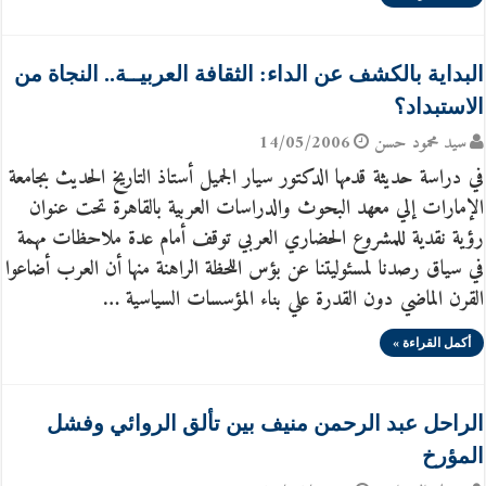
البداية بالكشف عن الداء‏:‏ الثقافة العربيــة‏..‏ النجاة من
الاستبداد؟
سيد محمود حسن
14/05/2006
في دراسة حديثة قدمها الدكتور سيار الجميل أستاذ التاريخ الحديث بجامعة
الإمارات إلي معهد البحوث والدراسات العربية بالقاهرة تحت عنوان
رؤية نقدية للمشروع الحضاري العربي توقف أمام عدة ملاحظات مهمة
في سياق رصدنا لمسئوليتنا عن بؤس اللحظة الراهنة منها أن العرب أضاعوا
القرن الماضي دون القدرة علي بناء المؤسسات السياسية …
أكمل القراءة »
الراحل عبد الرحمن منيف بين تألق الروائي وفشل
المؤرخ