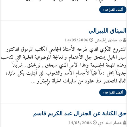
أكمل القراءة »
الميثاق الليبرالي
د. صادق إطيمش
14/05/2006
المشروع الفكري الذي طرحه الأستاذ الجامعي الكاتب المرموق الدكتور
سيار الجميل يستحق جل الأهتمام والمعالجة الموضوعية العلمية التي تتناسب
وهذه المهمة الجسيمة وهذا الامر الذي سيخلق , لو تحقق , شريانآ
جديدآ يحمل دمآ نقيآ لأجسام الأمم والشعوب التي أُبتليت بكل مانبذه
العالم المتحضر منذ عقود من سلبيات الحياة وإجترار …
أكمل القراءة »
حق الكتابة عن الجنرال عبد الكريم قاسم
عصام البغدادي
14/05/2006