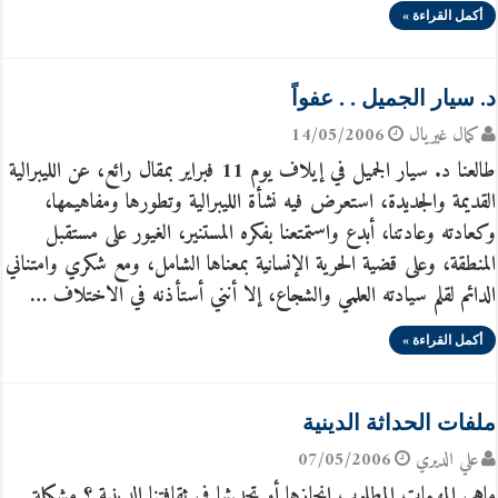
أكمل القراءة »
د. سيار الجميل . . عفواً
كمال غيريال
14/05/2006
طالعنا د. سيار الجميل في إيلاف يوم 11 فبراير بمقال رائع، عن الليبرالية
القديمة والجديدة، استعرض فيه نشأة الليبرالية وتطورها ومفاهيمها،
وكعادته وعادتنا، أبدع واستمتعنا بفكره المستنير، الغيور على مستقبل
المنطقة، وعلى قضية الحرية الإنسانية بمعناها الشامل، ومع شكري وامتناني
الدائم لقلم سيادته العلمي والشجاع، إلا أنني أستأذنه في الاختلاف …
أكمل القراءة »
ملفات الحداثة الدينية
علي الديري
07/05/2006
ماهي المهمات المطلوب إنجازها أو تحديثها في ثقافتنا الدينية ؟ مشكلة