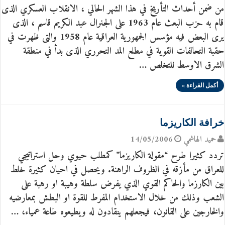
من ضمن أحداث التأريخ في هذا الشهر الحالي ، الانقلاب العسكري الذى
قام به حزب البعث عام 1963 على الجنرال عبد الكريم قاسم ، الذى
يرى البعض فيه مؤسس الجمهورية العراقية عام 1958 والتى ظهرت في
حقبة التحالفات القوية في مطلع المد التحرري الذى بدأ في منطقة
الشرق الاوسط للتخلص …
أكمل القراءة »
خرافة الكاريزما
حميد الهاشمي
14/05/2006
تردد كثيرا طرح “مقولة الكاريزما” كمطلب حيوي وحل استراتيجي
للعراق من مأزقه في الظروف الراهنة. ويحصل في احيان كثيرة خلط
بين الكارزما والحاكم القوي الذي يفرض سلطة وهيبة او رهبة على
الشعب وذلك من خلال الاستخدام المفرط للقوة او البطش بمعارضيه
والخارجين على القانون، فيجعلهم ينقادون له ويطيعوه طاعة عمياء، …