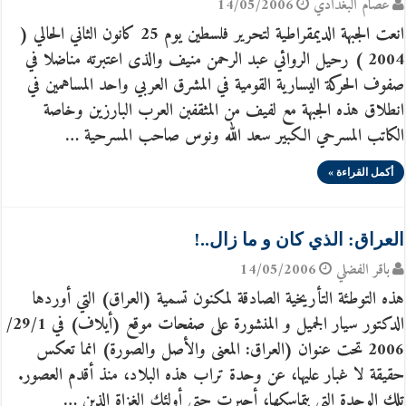
عصام البغدادي
14/05/2006
انعت الجبهة الديمقراطية لتحرير فلسطين يوم 25 كانون الثاني الحالي (
2004 ) رحيل الروائي عبد الرحمن منيف والذى اعتبرته مناضلا في
صفوف الحركة اليسارية القومية في المشرق العربي واحد المساهمين في
انطلاق هذه الجبهة مع لفيف من المثقفبن العرب البارزين وخاصة
الكاتب المسرحي الكبير سعد الله ونوس صاحب المسرحية …
أكمل القراءة »
العراق: الذي كان و ما زال..!
باقر الفضلي
14/05/2006
هذه التوطئة التأريخية الصادقة لمكنون تسمية (العراق) التي أوردها
الدكتور سيار الجميل و المنشورة على صفحات موقع (أيلاف) في 29/1/
2006 تحت عنوان (العراق: المعنى والأصل والصورة) انما تعكس
حقيقة لا غبار عليها، عن وحدة تراب هذه البلاد، منذ أقدم العصور.
تلك الوحدة التي بتماسكها، أجبرت حتى أولئك الغزاة الذين …