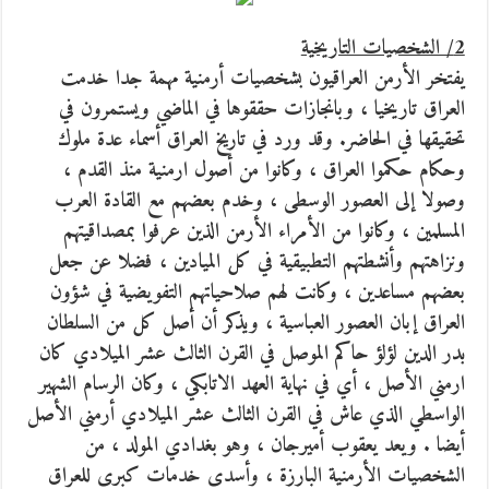
2/ الشخصيات التاريخية
يفتخر الأرمن العراقيون بشخصيات أرمنية مهمة جدا خدمت
العراق تاريخيا ، وبانجازات حققوها في الماضي ويستمرون في
تحقيقها في الحاضر. وقد ورد في تاريخ العراق أسماء عدة ملوك
وحكام حكموا العراق ، وكانوا من أصول ارمنية منذ القدم ،
وصولا إلى العصور الوسطى ، وخدم بعضهم مع القادة العرب
المسلمين ، وكانوا من الأمراء الأرمن الذين عرفوا بمصداقيتهم
ونزاهتهم وأنشطتهم التطبيقية في كل الميادين ، فضلا عن جعل
بعضهم مساعدين ، وكانت لهم صلاحياتهم التفويضية في شؤون
العراق إبان العصور العباسية ، ويذكر أن أصل كل من السلطان
بدر الدين لؤلؤ حاكم الموصل في القرن الثالث عشر الميلادي كان
ارمني الأصل ، أي في نهاية العهد الاتابكي ، وكان الرسام الشهير
الواسطي الذي عاش في القرن الثالث عشر الميلادي أرمني الأصل
أيضا . ويعد يعقوب أميرجان ، وهو بغدادي المولد ، من
الشخصيات الأرمنية البارزة ، وأسدى خدمات كبرى للعراق