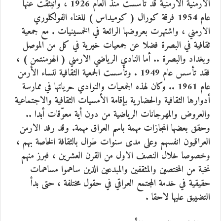
الارمنية الارمنية قد تأسست منذ العام 1926 ، وانبثقت عنها
عام 1954 فرقة كورال ( كوميداس ) للغناء الفولكلوري
الارمني ، واشتهرت بعروضها الرائعة في الخمسينيات . مع جمعية
ثقافية في البصرة فضلا عن جمعيات خيرية في كل من الموصل
وبغداد والبصرة .. أما النادي الرياضي الارمني ( الهومنتمن ) ،
فقد تأسس عام 1949 . وتأسست الجمعية الثقافية لنساء الأرمن
عام 1961 .. وكان لهذه الجمعيات والنوادي حرياتها في ممارسة
أدوارها الثقافية والحضارية بإقامة الأمسيات الثقافية والاجتماعية
والعروض والمهرجانات الرياضية من دون أية معوّقات أبدا ..
وحقق بعضها انجازات مهمة باسم العراق مهمة. وقد رفد الارمن
العراقيون انفسهم وعلى مدى سنوات طوال بالثقافة الخاصة بهم ،
وخصوصا خلال النصف الاول من القرن العشرين ، فبرز منهم
نخبة من المختصين والمثقفين والمبدعين الذين ساهموا مساهمات
حقيقية في خدمة المجتمع العراقي في حقول مختلفة ، حتى بدأ
التضييق عليها لاحقا .