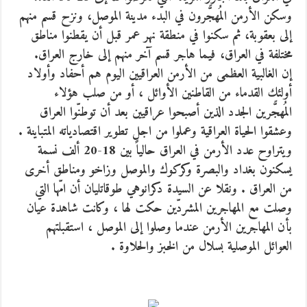
وسكن الأرمن المُهجًّرون في البدء مدينة الموصل، ونزح قسم منهم
إلى بعقوبة، ثم سكنوا في منطقة نهر عمر قبل أن يقطنوا مناطق
مختلفة في العراق، فيما هاجر قسم آخر منهم إلى خارج العراق.
إن الغالبية العظمى من الأرمن العراقيين اليوم هم أحفاد وأولاد
أولئك القدماء من القاطنين الأوائل ، أو من صلب هؤلاء
المُهجًّرين الجدد الذين أصبحوا عراقيين بعد أن توطنّوا العراق
وعشقوا الحياة العراقية وعملوا من اجل تطوير اقتصادياته المتباينة .
ويتراوح عدد الأرمن في العراق حالياً بين 18-20 ألف نسمة
يسكنون بغداد والبصرة وكركوك والموصل وزاخو ومناطق أخرى
من العراق . ونقلا عن السيدة دكرانوهي طوقاتليان أن امّها التي
وصلت مع المهاجرين المشردّين حكت لها ، وكانت شاهدة عيان
بأن المهاجرين الأرمن عندما وصلوا إلى الموصل ، استقبلتهم
العوائل الموصلية بسلال من الخبز والحلاوة .