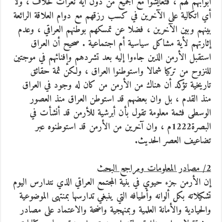
أبوابهم لهم ، فتعايشوا مع الجميع من دون أية نعرات خلاف ، ولا
أي اتكالية على الآخرين في كسب رزقهم مع دوام العلاقة الرائعة
بينهم وبين الآخرين ، فضلا عن تمسكهم بوطنهم العراقي ، وعدم
إثارتهم لأية مشاكل سياسية أم اجتماعية . صحيح أن العراق
استقبل الأرمن الذين جاءوا إليه بعد تشردهم وإفنائهم في موجتين
للنزوح من تركيا شمالا واستوطنوا العراق ، ولكن ثمة حقائق
تاريخية تؤكد أن هناك من الأرمن من كان له وجود في العراق
منذ القدم ، بل وان بعضهم قد استوطن العراق منذ العصور
الوسطى فثمة معلومة تقول بأن أبرشية للأرمن قد أنشأت في
البصرة1222م ، وان آخرين من الأرمن قد استوطنوه عبر
تضاعيف العصر الحديث.
2/ مصادر المعلومات ومراجع البحث
إن الأرمن جزء حيوي في بنية المجتمع العراقي الذي نتدارس اليوم
تشكيلاته بكل ألوانه وأطيافه التي ينبغي تدارسها بمنتهى الموضوعية
والحيادية والأمانة العلمية وبمنهجية واضحة والاعتماد على مصادر