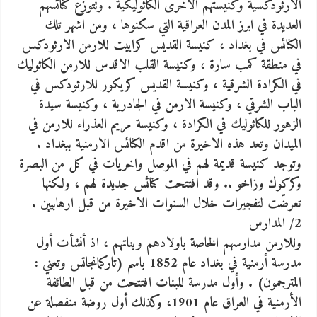
الارثودكسية وكنيستهم الاخرى الكاثوليكية . وتتوزع كنائسهم
العديدة في ابرز المدن العراقية التي سكنوها ، ومن اشهر تلك
الكنائس في بغداد ، كنيسة القديس كرابيت للارمن الارثودكس
في منطقة كمب سارة ، وكنيسة القلب الاقدس للارمن الكاثوليك
في الكرادة الشرقية ، وكنيسة القديس كريكور للارثودكس في
الباب الشرقي ، وكنيسة الارمن في الجادرية ، وكنيسة سيدة
الزهور للكاثوليك في الكرادة ، وكنيسة مريم العذراء للارمن في
الميدان وتعد هذه الاخيرة من اقدم الكنائس الارمنية ببغداد .
وتوجد كنيسة قديمة لهم في الموصل واخريات في كل من البصرة
وكركوك وزاخو .. وقد افتتحت كنائس جديدة لهم ، ولكنها
تعرضّت لتفجيرات خلال السنوات الاخيرة من قبل ارهابيين .
2/ المدارس
وللارمن مدارسهم الخاصة باولادهم وبناتهم ، اذ أنشأت أول
مدرسة أرمنية في بغداد عام 1852 باسم (تاركمانجاتس وتعني :
المترجمون) . وأول مدرسة للبنات افتتحت من قبل الطائفة
الأرمنية في العراق عام 1901، وكذلك أول روضة منفصلة عن