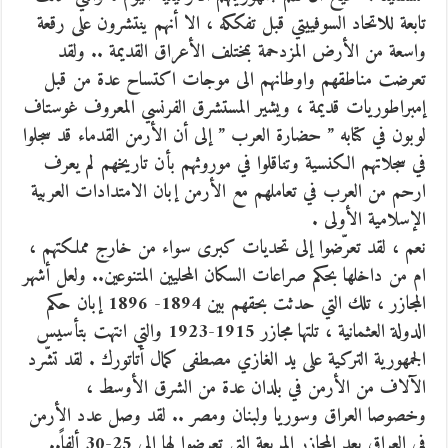
تابعة للاتحاد السوفييتي قبل تفككه ، الا أنهم ينتشرون على رقعة
واسعة من الأرض المزدحمة بمختلف الأعراق القديمة .. ولقد
تعرضت مناطقهم واوطانهم الى موجات اكتساح عدة من قبل
إمبراطوريات قديمة ، ويشير المستشرق الفرنسي المعروف غوستاف
لوبون في كتابه ” حضارة العرب ” إلى أن الأرمن القدماء قد سجلوا
في سجلاتهم الكنسية وتناقلوا في موروثهم بأن تاريخهم لم يعرف
ارحم من العرب في تعاملهم مع الأرمن إبان الامتدادات العربية
الإسلامية الأولى .
نعم ، لقد تعرّضوا إلى تحديات كبرى سواء من خارج مملكتهم ،
ام من داخلها بحكم صراعات السكان المحليين المتنوعين.. ولعل أشهر
المجازر ، تلك التي حدثت بحقهم بين 1894- 1896 إبان حكم
الدولة العثمانية ، تلتها مجازر 1915-1923 والتي انتهت بتأسيس
الجمهورية التركية على يد الغازي مصطفى كمال أتاتورك . لقد تشّرد
الآلاف من الأرمن في بلدان عدة من الشرق الأوسط ،
وخصوصا العراق وسوريا ولبنان ومصر .. لقد وصل عدد الأرمن
في العراق بعد المجازر المريعة التي تعرضوا لها إلى 25-30 ألفاً..