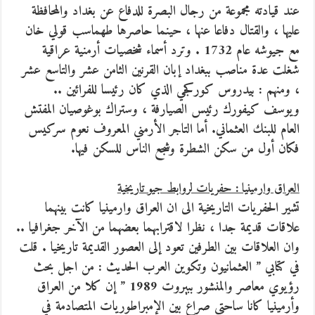
عند قيادته مجموعة من رجال البصرة للدفاع عن بغداد والمحافظة
عليها ، والقتال دفاعا عنها ، حينما حاصرها طهماسب قولي خان
مع جيوشه عام 1732 . وترد أسماء شخصيات أرمنية عراقية
شغلت عدة مناصب ببغداد إبان القرنين الثامن عشر والتاسع عشر
، ومنهم : بيدروس كوركجي الذي كان رئيسا للفرائين ..
ويوسف كيفورك رئيس الصيارفة ، وستراك بوغوصيان المفتش
العام للبنك العثماني. أما التاجر الأرمني المعروف نعوم سركيس
فكان أول من سكن الشطرة وشجع الناس للسكن فيها.
العراق وارمينيا : حفريات لروابط جيو تاريخية
تشير الحفريات التاريخية الى ان العراق وارمينيا كانت بينهما
علاقات قديمة جدا ، نظرا لاقترابهما بعضهما من الآخر جغرافيا ..
وان العلاقات بين الطرفين تعود إلى العصور القديمة تاريخيا . قلت
في كتابي ” العثمانيون وتكوين العرب الحديث : من اجل بحث
رؤيوي معاصر والمنشور ببيروت 1989 ” إن كلا من العراق
وأرمينيا كانا ساحتي صراع بين الإمبراطوريات المتصادمة في