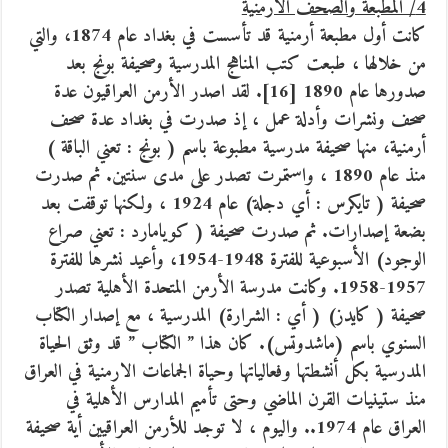
4/ المطبعة والصحف الأرمنية
كانت أول مطبعة أرمنية قد تأسست في بغداد عام 1874، والتي
من خلالها ، طبعت كتب المناهج المدرسية وصحيفة بونج بعد
صدورها عام 1890 [16]. لقد اصدر الأرمن العراقيون عدة
صحف ونشرات وأدلة عمل ، إذ صدرت في بغداد عدة صحف
أرمنية، منها صحيفة مدرسية مطبوعة باسم ( بونج : تعني الباقة )
منذ عام 1890 ، واستمرت تصدر على مدى سنتين. ثم صدرت
صحيفة ( تايكرس : أي دجلة) عام 1924 ، ولكنها توقفت بعد
بضعة إصدارات. ثم صدرت صحيفة ( كويامارد : تعني صراع
الوجود) الأسبوعية للفترة 1948-1954، وأعيد نشرها للفترة
1957-1958. وكانت مدرسة الأرمن المتحدة الأهلية تصدر
صحيفة ( كايدز) ( أي : الشرارة) المدرسية ، مع إصدار الكتاب
السنوي باسم (ماشدوتس). كان هذا ” الكتاب ” قد وثق الحياة
المدرسية بكل أنشطتها وفعالياتها وحياة الجماعات الارمنية في العراق
منذ ستينيات القرن الماضي وحتى تأميم المدارس الأهلية في
العراق عام 1974.. واليوم ، لا توجد للأرمن العراقيين أية صحيفة