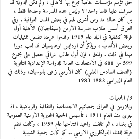
حق تؤمم مؤسسات خاصة تبرع بها الأهالي ، ولم تكن الدولة قد
صرفت عليها فلسا واحدا ؟ وليس هذه المدرسة وحدها فقط ،
بل كان هناك مدارس أخرى لهم في بعض المدن العراقية . وفي
العراق أسس طلاب مدرسة الارمن (سيفاجيان) الأهلية أول
فرقة كشفية في البلد عام 1919 وقدموا عرضا تضمن تمثيليات
وبعض الألعاب ، ويذكر أن اودايس اوهانيسيان قد لعب دورا
مهما في ذلك . وللعلم ، فإن أول طالب عراقي حصل على مجموع
599 من 600 في الامتحانات العامة للدراسة الإعدادية الثانوية
(الصف السادس العلمي) كان الأرمني زافين بانوسيان، وذلك في
العام الدراسي 1982-1983
3
/ الجمعيات
وللارمن في العراق جمعياتهم الاجتماعية والثقافية والرياضية ، اذ
جرى منذ العام 1911 ، تأسيس الجمعية الخيرية الارمنية العمومية
في بغداد ، ثم اغلقت واعيد افتتاحها عام 1959 ، وكانت تضم
فرقة للغناء الفولكلوري الارمني .. كما كانت جمعية الشبيبة