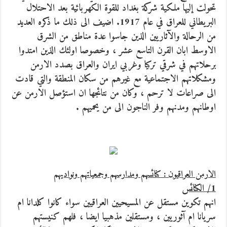
تحولت إليها ملكية شركة بغداد للقوة الكهربائية بعد الاحتلال
البريطاني للعراق في عام 1917. اضيف الى ذلك ما ذكره العديد
من الرحالة والآثاريين الذين جاسوا عدة مناطق من الشرق
الاوسط ابان القرن التاسع عشر ، وخصوصا اولئك الذين امتدوا
برحلاتهم في شرقي تركيا وغربي ايران والعراق بصدد الارمن
ومشكلاتهم الاجتماعية مع غيرهم من سكان المنطقة والتي قادت
الى صراعات لا ترحم ، وكان من نتائجها ان استؤصل الارمن عن
اوطانهم ومدنهم وفر الناجون الى من يحميهم .
الارمن العراقيون : كنائسهم ومدارسهم وجمعياتهم ونواديهم
1/ الكنائس
انهم تكوين مستقل عن المسيحيين العراقيين سواء كانوا كلدانا ام
سريانا ام آثوريين ، ومستقلين مذهبيا ايضا ، فلهم كنيستهم