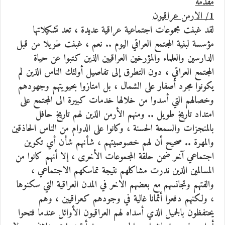
مقدمة
1/ الارمن عراقيون
لقد غبنت مجموعات اجتماعية عراقية عديدة ، تعد تشكيلاتها
مؤسسة لبنية المجتمع العراقي اليوم ..
نعم ، غبنت طويلا من قبل
الدارسين والعلماء والمؤرخين العراقيين الذين كتبوا عن حياة
المجتمع العراقي ، دون التطرق إلى تفاصيل أولئك الناس الذين لم
يكونوا مجرد أصفار على الشمال ، بل امتازوا بحيويتهم وجهودهم
وخصالهم التي أسدوا من خلالها خدمات كبيرة الى المجتمع على
امتداد تاريخ طويل .. ومنهم الأرمن الذين لهم تاريخ حافل
بالمنجزات والسمعة الحسنة ، وكانوا على الدوام من الناس الحاذقين
والمهرة .. صحيح أن لهم خصوصيتهم ، شأنهم شأن أي تكوين
اجتماعي آخر ضمن حلقة المجموعات الأخرى ، إلا أنهم كانوا من
المسالمين الذين ندرت مشاكلهم نتيجة تماسكهم الاجتماعي ،
والفتهم وتجانسهم مع بعضهم الاخر في المدن العراقية التي سكنوها
، ولكنهم دفعوا أثمانا غالية في وجودهم كعراقيين ، وهم
يحتفظون بالجميل الذي أسداه لهم العراقيون الأوائل عندما فتحوا