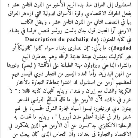
اسطنبول إلى العراق منذ بدء الربع الأخير من القرن الثامن عشر ،
بفعل الحراك الاقتصادي وقوة الأسواق الدولية التي ازدهر العراق
بها في النصف الثاني من القرن الثامن عشر . وينقل الكاتب
الارمني آرا اشجيان قول جان باتست روتسو قنصل فرنسا في بغداد
في كتابه المعنون: (Description du pachalig de
Bagdad)، ما يأتي: “إن نصارى بغداد سواء كانوا كاثوليكاً أو
غير كاثوليك يعيشون عيشة عديمة الرّفاه وهم يتعاطون البيع
والشراء الداخلي ويزاولون مهنة الطباعة على الأقمشة (البصم) وغيرها
من المهن اليدوية. وأما العدد اليسير من التجار ذوي اليسار فيهم
فمعظمهم أرمن من استانبول قد اغتنوا بمعاطاة التجارة بالأحجار
الكريمة والشال مع إيران والهند”. ويتابع أشجيان كتابته قائلا : ” لا
غرو في ذلك، لأن الأرمن على ما قاله السائح الفرنسي المدعو
بيتون دي تورنيفور: ليسوا أسياد تجارة الشرق فحسب، بل لهم
شطر وافر في تجارة أعظم مدن أوروبا ” . ويتابع ما تحدث به
الرحالة الانكليزي جاكسون عن أن الأرمن هم الذين يتحكمون في
الاقتصاد والتجارة في بغداد، وأن النحاس الذي كان يبعث من