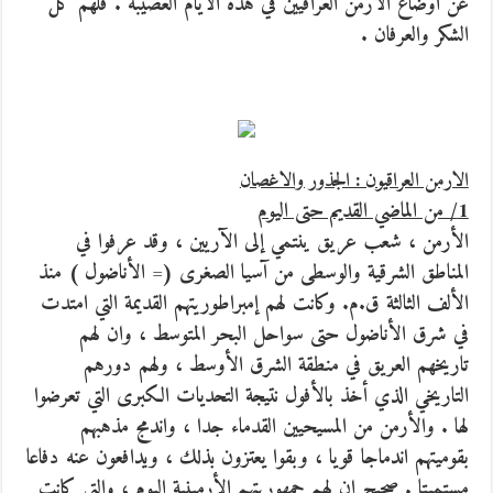
عن أوضاع الأرمن العراقيين في هذه الأيام العصيبة . فلهم كل
الشكر والعرفان .
الارمن العراقيون : الجذور والاغصان
1/ من الماضي القديم حتى اليوم
الأرمن ، شعب عريق ينتمي إلى الآريين ، وقد عرفوا في
المناطق الشرقية والوسطى من آسيا الصغرى (= الأناضول ) منذ
الألف الثالثة ق.م. وكانت لهم إمبراطوريتهم القديمة التي امتدت
في شرق الأناضول حتى سواحل البحر المتوسط ، وان لهم
تاريخهم العريق في منطقة الشرق الأوسط ، ولهم دورهم
التاريخي الذي أخذ بالأفول نتيجة التحديات الكبرى التي تعرضوا
لها . والأرمن من المسيحيين القدماء جدا ، واندمج مذهبهم
بقوميتهم اندماجا قويا ، وبقوا يعتزون بذلك ، ويدافعون عنه دفاعا
مستميتا . صحيح ان لهم جمهوريتهم الأرمينية اليوم ، والتي كانت