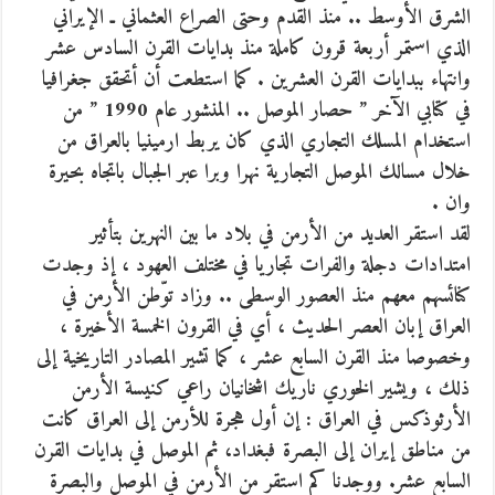
الشرق الأوسط .. منذ القدم وحتى الصراع العثماني ـ الإيراني
الذي استمر أربعة قرون كاملة منذ بدايات القرن السادس عشر
وانتهاء ببدايات القرن العشرين . كما استطعت أن أتحقق جغرافيا
في كتابي الآخر ” حصار الموصل .. المنشور عام 1990 ” من
استخدام المسلك التجاري الذي كان يربط ارمينيا بالعراق من
خلال مسالك الموصل التجارية نهرا وبرا عبر الجبال باتجاه بحيرة
وان .
لقد استقر العديد من الأرمن في بلاد ما بين النهرين بتأثير
امتدادات دجلة والفرات تجاريا في مختلف العهود ، إذ وجدت
كنائسهم معهم منذ العصور الوسطى .. وزاد توّطن الأرمن في
العراق إبان العصر الحديث ، أي في القرون الخمسة الأخيرة ،
وخصوصا منذ القرن السابع عشر ، كما تشير المصادر التاريخية إلى
ذلك ، ويشير الخوري ناريك اشخانيان راعي كنيسة الأرمن
الأرثوذكس في العراق : إن أول هجرة للأرمن إلى العراق كانت
من مناطق إيران إلى البصرة فبغداد، ثم الموصل في بدايات القرن
السابع عشر. ووجدنا كم استقر من الأرمن في الموصل والبصرة