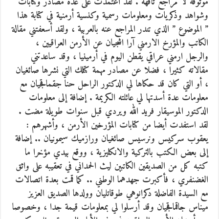
موثوقة لا مراجع تافهة . لقد اعتمدت على عدة مصادر وكتابات
وشواهد وذكريات ومعلومات رسمية وكنسية أرمنية في كتابة هذا
” الموضوع ” الذي تندر المراجع عنه بالعربية ، ولقد أسعفتني مقالة
الكاتب والمؤرخ الارمني آرا اشجيان عن الأرمن العراقيين ،
والرجل ارمني عراقي يقطن اليوم في أرمينيا ، وقد ساعدتني
مقالاته كثيرا ، فضلا عن مصادر مهمة كتلك التي نشرها صائغيان
، أو التي كان قد حكاها لي الدكتور الراحل حنا جقماقجيان مع
معلومات عدة أسدتها لي عائلته الكريمة . إضافة إلى معلومات
الدكتور الموسيقار فريد الله ويردي قبل سنوات طويلة مضت .
لقد استفدت أيضا من كتابات المؤرخين الأرمن ، وأشهرهم :
يعقوب سركيس ونرسيس صائغيان ورازميك سيمونيان .. إضافة
إلى بعض الكتب بالتركية والانكليزية ، ووقع بيدي مؤخرا ما
كتبه كل من الصديقين الكاتبين ليث الحمداني في تعقيبه على واثق
الغضنفري ، فأكبرت جهدهما الوطني .. كما قمت بعدة اتصالات
مع السيدة الفاضلة دكرانوهي طوقاتليان وولدها الصديق العزيز
ميناس جاقماقجيان وقد أرسلوا لي بمعلومات قيمة جدا ، وخصوصا