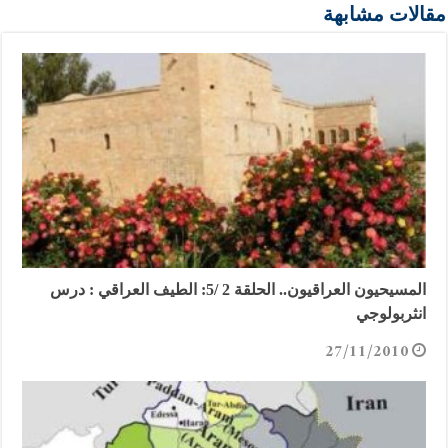
مقالات مشابهة
المسيحيون العراقيون.. الحلقة 2 /5: الطيف العراقي : درس
انثربولوجي
27/11/2010