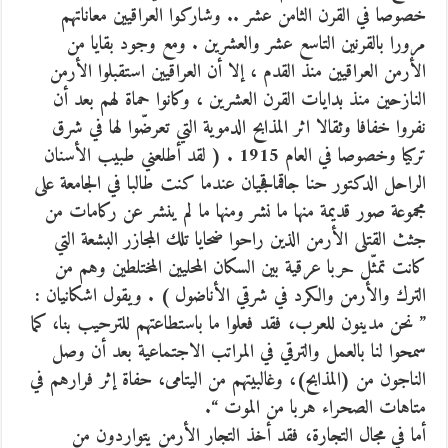
خصوصا في القرن الثامن عشر .. وشاركوا العراقيين معاناتهم
مرورا بالقرنين التاسع عشر والعشرين . ومع وجود بقايا من
الأرمن العراقيين منذ القدم ، إلا أن العراقيين استقبلوا الأرمن
النازحين منذ بدايات القرن العشرين ، وكانوا حماة لهم بعد أن
نفروا خفافا وثقالا اثر المذابح الدموية التي تعرضّوا لها في شرق
تركيا وخصوصا في العام 1915 . ( لقد أطلعني طبيب الأسنان
الراحل الدكتور حنا جاقماقجيان عندما كنت طالبا في الجامعة على
مجموعة صور قديمة منها ما نشر ومنها ما لم ينشر عن ركامات من
جثث القتلى الأرمن الذين راحوا ضحايا تلك المجازر البشعة التي
كانت تمثّل حربا عرقية بين السكان المحليين المختلطين وهم من
الترك والأرمن والكرد في شرقي الأناضول ) . ويقول اشكانيان :
” نحن مدينون للعرب، فقد فعلوا ما باستطاعتهم للترحيب بنا، كما
سمحوا لنا بالعمل والترقي في المراتب الاجتماعية بعد أن وصل
الناجون من (المذابح)، وغالبيتهم من اليتامى، حفاة إثر فرارهم في
متاهات الصحراء هربا من الموت “.
أما في مجال التجارة، فقد أخذ التجار الأرمن يتواردون من