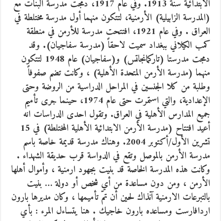
الابتدائية سنة 1913. وفي عام 1917، دمجت مدرسة البنات مع
(المدرسة الزابيلية) الأرمنية، لتتكون منهما أول مدرسة مختلطة في
العراق . وفي عام 1921، افتتحت مدرسة للأرمن في منطقة
كمب الكيلاني ببغداد سميت لاحقاً (مدرسة سفاجيان). وقد
دمجت مدرستا (تاركمانجاتس) و(سفاجيان) عام 1948 لتتكون
منهما (مدرسة الأرمن المتحدة الأهلية) ، وكانت تضم صفوفاً
وطلبة من كلا الجنسين في المراحل الدراسية من الروضة وحتى
الإعدادية، والتي استمرت حتى عام 1974، حينما جرى تأميم
جميع المدارس الأهلية في العراق. وتقول احدى الدراسات انه
أعيد افتتاح (مدرسة الأرمن الابتدائية الأهلية المختلطة) في 15
تشرين الأول/أكتوبر 2004. وهناك مدرسة قديمة خاصة باسم
مدرسة الأرمن بالموصل وتقع في الدواسة قرب حديقة الشهداء .
وكانت هذه المدرسة الخاصة قد بنيت بجهود ارمنية ، وأموال أهلها
الأرمن ، ومن دون مساعدة من أي شخص أو دولة … بنيت
بالتبرعات الارمنية آنذاك لحين أن تمّ تأميمها ، وكان مديرها بارون
اردافارست ومساعده بارون خاجيك . هنا يتساءل المرء : بأي