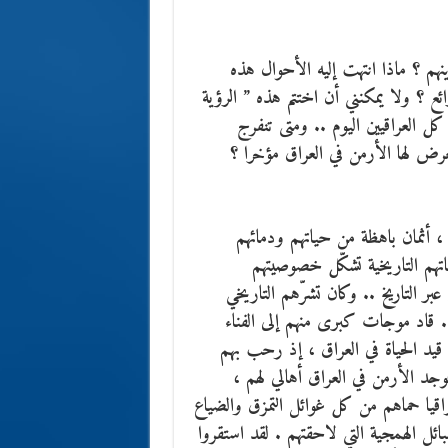
نهم ؟ ماذا انتهت إليه الأحوال هذه
ئع ؟ ولا يمكنني أن اختتم هذه ” الرؤية
 كل العراقيين اليوم .. ومتى تنفرج
 تعرض لها الأرمن في العراق مؤخرا ؟
 ، أثمان باهظة من حياتهم ودمائهم
هم التاريخية تشكّل خصوصيتهم
 التاريخ .. وكان تشرّهم التاريخي
. قاد موجات كبرى منهم إلى الفناء
قيد الحياة في العراق ، إذ رحب بهم
جد الأرمن في العراق أهالي لهم ،
راقيا حماهم من كل غوائل التمزق والضياع
ئل الهمجية التي لاحقتهم . لقد استقروا