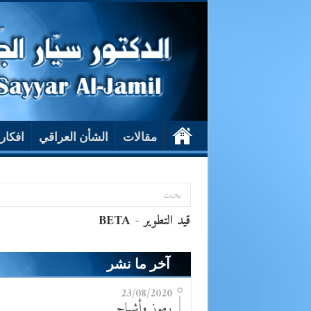
مقالات
الشأن العراقي
افكار
آخر ما نشر
23/08/2020
رموز وأشباح