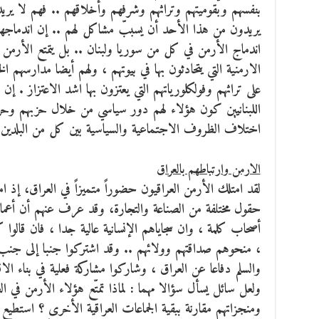
بنفسهم وبقوميتهم وتراثهم وشرفهم وأخلاقهم .. فهم لا يريد
يريدون من هذا الأحد أن يسببّ مشاكل لهم .. إن اندماجهم ف
اندماج الأرمن في كل من سوريا ولبنان .. بل يتمتع الأرمن ال
الارمنية التي يتحادثون بها في بيوتهم ، ولهم أيضا مدارسهم ا
على تراثهم وفولكلورياتهم التي يعتزون بها اشد الاعتزاز . إن
اللبنانيين كون هؤلاء لهم دور سياسي من خلال حزبهم وحر
اختلاف الظروف الاجتماعية والسياسية بين كل من البلدين ا
الارمن وارتباطهم بالعراق
لقد امتلك الأرمن العراقيون حضوراً متميزاً في العراق، إذ ا
حقول مختلفة من الصناعة والتجارة، وقد عرف عنهم أن أعمالهم ت
أصحاب كلمة ، وان سجاياهم الإنسانية عالية جدا ، فان قالوا 
، منحوهم صداقتهم وولائهم .. وقد اشتركوا جنبا إلى جنب 
والسلم دفاعا عن العراق ، وشاركوا مشاركة فعلية في بناء الا
ولعل سائل يسأل سؤالا مهما : لماذا تمتّع هؤلاء الأرمن ف
ومنجزاتهم مقارنة ببقية الجماعات العراقية الأخرى ؟ استطيع