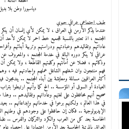
الحلقة الثالثة :
دياسبورا وطن بلا بديل
طيف اجتماعي عراقي حيوي
عندما يذكر الأرمن في العراق ، لا يمكن لأي إنسان أن ينكر 
المجتمع ،
اذ تعتبر بالنسبة للجميع خط احمر لا يمكن لأحد أن يت
عاداتهم وتقاليدهم وعبادتهم ودراستهم وتربية أبنائهم وأفر
عراقي لا ينكر دوره البالغ في خدمة المجتمع ، والمعروف عن ا
وذكائهم ، فضلا عن أمانتهم وكلمتهم القاطعة ، ولا يمكن أن
فهم منتجون وان شغلهم الشاغل عملهم وإجادتهم فيه ، وهم
أكثر العراقيين مسالمة ومعايشة بين أبناء المجتمع .. يندمجون في
العيادة أو السوق أو المؤسسة .. الخ كما وأنهم ارتبطوا بتراب 
صحيح أنهم محافظون على لغتهم وعاداتهم وتقاليدهم .. وهذا
في هذا العالم ، ولكنهم برعوا في خدماتهم وإبداعاتهم .. بعي
الإيديولوجية .. فكان إن حافظوا على وجودهم في وطنهم العرا
الخامسة بعد كل من العرب والكرد والتركمان والفرس .. علما
العراق بالمرتبة الخامسة بعد الأرمن اعتمادا على إحصاء عام 1947 .