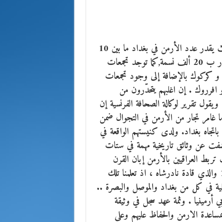
إن غالبية الأرمن في العراق يتواجدون في العاصمة بغداد حيث يقدر عدد الأرمن في بغداد ما بين 10
إلى 12 الفا ، في حين أن تعداد الأرمن في عموم العراق يقدر ب 20 ألف نسمة,كما توجد تجمعات
 و كركوك بالإضافة إلى وجود تجمعات
فرروك . إن اغلبهم يتحدّرون من
 ويقول تقرير لوكالة الصحافة الفرنسية إن
ما غامر تجار من الأرمن في التجوال ضمن
باتجاه بغداد. ولدى كنيستهم الواقعة في
اد سجلات تعود إلى عام 1636. وقد كشفت عن وثائق تاريخية مهمة في ستات
ت تربط العراقيين بالأرمن إبان القرن
الثامن عشر ، وخصوصا بعد فشل حصار الموصل عام 1743 والذي قادة نادرشاه ، اذ تعلمنا تلك
محلية في كل من بغداد والموصل والبصرة ..
 أرمينيا . وثمة عهد سجل في وثيقة
اعدة الارمن والحفاظ عليهم وعلى