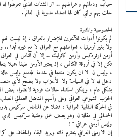
حياتهم ودمائهم واعراضهم .. اثر الشتات الذي تعرضوا له ابان
حلت بهم والتي كان لها اصداء مدوية في العالم .
الخصوصية والمثابرة
لم يكونوا أدوات للآخرين للإضرار بالعراق ، إذ ليست لهم أ
ولا بغير أرمينيا ، فعواطفهم مع العراق لا مع غيره أبدا ..
أرمن ارثودكس وأرمن كاثوليك .. إلا أن الناس في العراق ، 
تكن إلا في أروقة الكنائس ، إذ يعتبر الأرمن طيفا جميلا يتعاي
، وليس له الا ان يكون منتجا في خدمة المجتمع وليس عالة 
دخل له لا في السياسة ولا الأحزاب ولا يطمح لأي منصب و
بشكل عام ، ويمكن استثناء حالات فردية لانضواء بعض ال
الحزب الشيوعي العراقي وعلى رأسهم المناضل العمالي الصلب
في الحركة النقابية العراقية ، فضلا عن المناضل سركيس بد
الحمداني في مقالة له وهو يصف عمق وطنية سركيس الذي كان 
وليس أرمني عراقي ” !
إن الارمني العراقي يحترم ذاته ويريد البقاء والحفاظ على كر