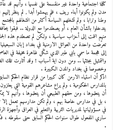
كتلة اجتماعية واحدة غير منقسمة على نفسها ، وأنهم قد عاشوا 
مدن ولم يكونوا أبناء ريف ، فلم يهمشوا أبدا , لم ينظر إليهم 
وطنا وترابا ، ولم تشغلهم السياسة أكثر من انشغالهم بالمجتمع
يتدخلوا بالشأن العام ، أو يصطدموا مع الدولة .. فبقوا يحا
منهم انتمت إلى أحزاب سياسية ، ولكن لم تصطدم هذه الجما
تعرّضت واحدة من العوائل الارمنية في بغداد إبان السبعينيات
إلى هجمة ما سمي بابي طبر الذي شكّل ظاهرة مخيفة في العاصم
والتمثيل بجثثها .. ومن دون اية أسباب ! وقد أثارت تلك الظاه
وخصوصا في بغداد والمدن الكبيرة .
اذكر أن استياء الارمن كان كبيرا من قرار نظام الحكم الساب
بالمدارس الحكومية ، ولم يراع مشاعرهم القومية التي يعتزون 
أن يتعلموها ، ومن حقهم الطبيعي أن يتعلموها ، وأنهم لا ي
، بل في مدارس خاصة بهم ، ولم تكن مدارسهم تعمل إلا ضمن 
في مسؤولياتها لمديريات التربية والتعليم في العراق وأجهزة الرق
ساري المفعول طوال سنوات الحكم السابق حتى سقوطه ، فكا
.