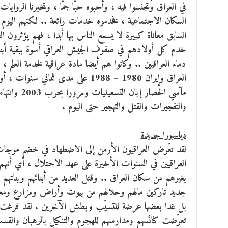
في العراق وتجنسوا فيه ، وأحبوه حبّا جمّا ، وتخبرنا الروايا
السكان الاجتماعية ، فخدموه خدمات رائعة .. لكنهم اليوم 
السابق معاناة كبيرة لا يسمع الناس بها أبدا ، فهم يؤثرون
خدم كل أولادهم في صفوف الجيش العراقي أسوة ببقية أبن
دماء العراقيين .. وكانوا هم أيضا مادة عراقية لخدمة العل
مآسي الحصار إبا
والتفجيرات والقتل والتهجير حتى اليوم .
دياسبورا جديدة
لقد تعّرض العراقيون الأرمن إلى الاضطهاد في خضم موجات
العراقيين في السنوات الأخيرة على عهد الاحتلال ، أي أنهم 
بغيرهم من سكان العراق .. وقتل العديد من أبنائهم وبناتهم 
جديد تاركين مالهم وحلالهم من بيوت وأراض ومزارع ومعام
بل غدا بعضها عرضة للتسيّب وبطش الآخرين . لقد فرغت منا
تعرّضت كنائسهم ومدارسهم للهجوم والتنكيل بالرهبان والق