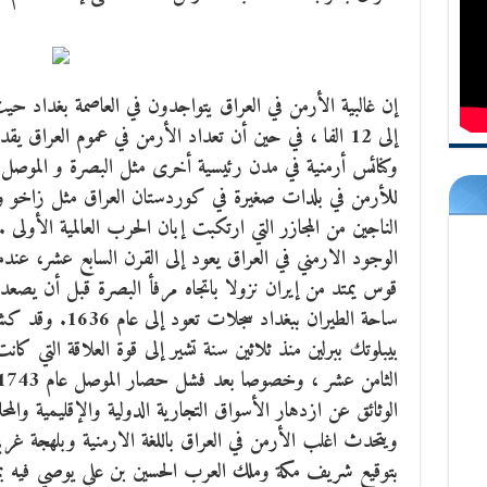
وكنائس أرمنية في مدن رئيسية أخرى مثل البصرة و الموصل
للأرمن في بلدات صغيرة في كوردستان العراق مثل زاخو و ا
الناجين من المجازر التي ارتكبت إبان الحرب العالمية الأولى .
الوجود الارمني في العراق يعود إلى القرن السابع عشر، عند
قوس يمتد من إيران نزولا باتجاه مرفأ البصرة قبل أن يصعد 
ساحة الطيران ببغد
بيبلوتك ببرلين منذ ثلاثين سنة تشير إلى قوة العلاقة التي كان
الوثائق عن ازدهار الأسواق التجارية الدولية والإقليمية وال
ويتحدث اغلب الأرمن في العراق باللغة الارمنية وبلهجة غربي
بتوقيع شريف مكة وملك العرب الحسين بن علي يوصي فيه بمس