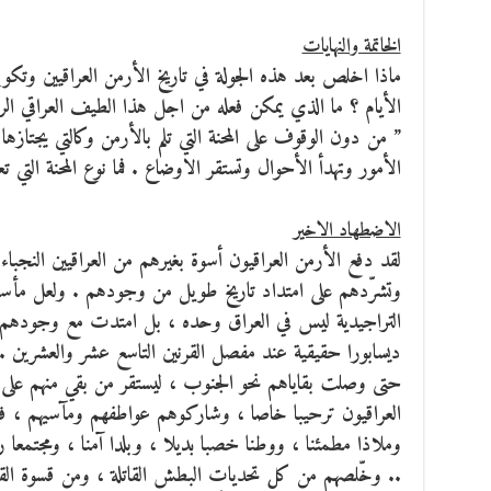
الخاتمة والنهايات
ماذا اخلص بعد هذه الجولة في تاريخ الأرمن العراقيين وتكوي
الأيام ؟ ما الذي يمكن فعله من اجل هذا الطيف العراقي الرا
” من دون الوقوف على المحنة التي تلم بالأرمن وكالتي يجتازها
الأمور وتهدأ الأحوال وتستقر الاوضاع . فما نوع المحنة التي
الاضطهاد الاخير
لقد دفع الأرمن العراقيون أسوة بغيرهم من العراقيين النجباء
وتشرّدهم على امتداد تاريخ طويل من وجودهم . ولعل مأسات
التراجيدية ليس في العراق وحده ، بل امتدت مع وجودهم عبر
ديسابورا حقيقية عند مفصل القرنين التاسع عشر والعشرين .
حتى وصلت بقاياهم نحو الجنوب ، ليستقر من بقي منهم على 
العراقيون ترحيبا خاصا ، وشاركوهم عواطفهم ومآسيهم ، فو
وملاذا مطمئنا ، ووطنا خصبا بديلا ، وبلدا آمنا ، ومجتمعا 
.. وخّلصهم من كل تحديات البطش القاتلة ، ومن قسوة القبا