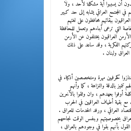
ون أن يسببوا أية مشكلة لأحد ، ولا
ي المجتمع العراقي يشابه إلى حد كبير
عراقيون ببقائهم محافظون على لغتهم
لخاصة التي ترعى أبناءهم وتعمل للمحافظة
 الأرمن العراقيون يختلفون عن الأرمن
كتهم الفكرية ، وقد ساعد على ذلك
لعراق ولبنان .
متازوا كحرفيين مهرة ومتخصصين أذكياء في
تميز بالدقة والنزاهة ، كما وأنهم
كلمة أوفوا بعهدهم ، وان وثقوا بالآخرين
مع بقية أطياف العراقيين في الحرب
قتصاد العراقي ، ورفد الخدمات للعراق .
ي العراق بخصوصيتهم وبنفس الوقت نجاحهم
 القول بأنهم بقوا في وجودهم بالعراق ،