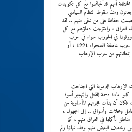
ت المختلفة أنهم قد تجانسوا مع كل تكوينات
يعانون ومنذ سقوط النظام السياسي
 الصمت حفاظا على من تبقى منهم .. لقد
اء العراق ، وامتزجت دماؤهم مع كل
م ، ووقودا في الحروب سواء في حرب
العراق وإيران 1980 – 1988 على مدى ثماني سنوات ، أو حرب عاصفة الصحراء 1991 ، أو
ن التسعينيات ومرورا بحرب 2003 وانتهاء بمعاناتهم من حرب الإرهاب
 الإرهاب الدموية التي اجتاحت
كانوا مادة دسمة للقتل والتهجير أسوة
، فكان أن بدأت هجرتهم المأساوية من
ل ومحلات وأسواق .. إلى المجهول ،
طق بأكملها في العراق منهم ، كما
سس وخطف البعض منهم وفقد نهائيا ولم