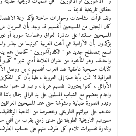
و ” الاشوريين أو الآثوريين ” هي تسميات تاريخية حديثة و
حقائق تاريخية قديمة ..
ولقد قرأت مشاحنات وحوارات ساخنة تؤكد نزعة الانفصال ا
كان البعض من المسيحيين أنفسهم قد وجد بأن السريان عرب
المسيحيين مستندا على مناذرة العراق وغساسنة سوريا أو غيره
يؤكدون بأن الآرامية هي أخت العربية كونهما من جذر واحد نم
نسمع بمصطلح جديد هو ” الكلدوآشوريين ” كحاصل جمع يدمج ا
واحدة.. وهو المأخوذ من عنوان العلامة أدي شير ” كلدو آث
كتابات مسيحية عاطفية ضد العرب أنفسهم ، بل ووصل الأم
العراقية لا تمّت بأية صلة إلى العروبة ، علما بأن كل المفكرين
الأوائل ، كانوا يعتبرون انفسهم عربا ، وانهم قد حملوا مشع
واعدم بعضهم مع الشباب المسلمين على يد الوالي جمال باشا ا
وتبدو الصورة ضبابية ومشوّشة حتى عند المسيحيين العراقيين
عندهم على ميراثهم التاريخي وخصوصا من الناحية الوثائقية.
مسيرتهم التاريخية الطويلة على مدى زمني يقرب من ألفي س
ونادرة تفسيرات تلاءم كل طرف منهم على حساب الطرف ا