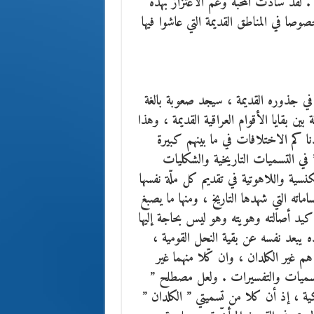
. لقد سادت المحبة وعّم الاعتزاز بهذه
صا في المناطق القديمة التي عاشوا فيها
ي جذوره القديمة ، سيجد صعوبة بالغة
ن بقايا الأقوام العراقية القديمة ، وهذا
ا كم الاختلافات في ما بينهم كبيرة
في التسميات التاريخية والشكليات
نسية واللاهوتية في تقديم كل ملّة نفسها
ماته التي شهدها التاريخ ، ومنها ما يصبغ
يد أصالته وهويته وهو ليس بحاجة إليها
ه يبعد نفسه عن بقية النحل القومية ،
 غير الكلدان ، وان كّلا منهما غير
لتسميات والتفسيرات . ولعل مصطلح ”
ية ، إذ أن كلا من تسميتي ” الكلدان ”