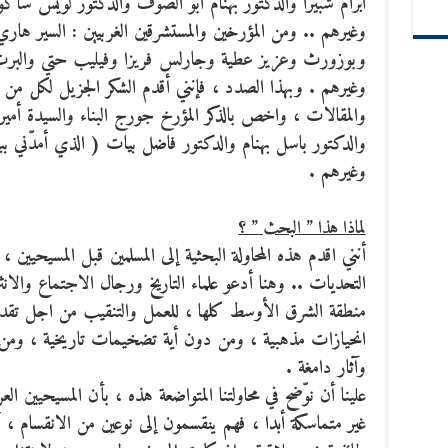
ابرام شبيرا والدكتور بهنام ابو الصوف والدكتور لويس ساك
وغيرهم .. ومن المؤرخين والمستشرقين الغربيين : السير
وبوزورث وعزيز عطية وجارلس فريزا وفيليب حتي والبرت ح
وغيرهم . وبهذا الصدد ، فإنني أقدم الشكر الجزيل لكل من 
والمقالات ، واخص بالذكر المؤرخ جورج البناء والسيدة أمير
والدكتور باسل بهنام والدكتور فاضل بيات ( الذي أمدّني
وغيرهم .
لماذا هذا ” البحث ” ؟
أنني اقدم هذه المحاولة البحثية إلى المسلمين قبل المسيحيين 
التحديات .. وهنا أدعو علماء التاريخ ورجال الاجتماع والانث
منطقة الشرق الأوسط كلها ، للعمل والتنقيب من اجل تقدي
انحيازات مذهبية ، ومن دون أية تضخيمات تاريخية ، ومن د
وآثار دامغة .
علينا أن نوّضح في محاولتنا المتواضعة هذه ، بأن المسيحيين ا
غير متماسكة أبدا ، فهم ينقسمون إلى نوعين من الانقسام ، أ