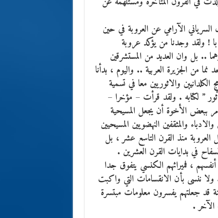
لدت في القرون المتأخّرة ومستلهمة عن
لسرياني الآرامي عن العروبة في حين
ا ! ولقد وجدنا من يؤكد عروبة
ما .. بل وان العديد من المستشرقين
ا من الجزيرة العربية .. واليوم ، بدأنا
لكلدانيين والاثوريين معا في تسمية
ور ” لكتابه . ولقد قرأت – مؤخرا –
ر ببعض الأخوة أن يجعل المسيحية
 والادباء والمثقفين النهضويين المسيحيين
ل العروبة منذ القرن التاسع عشر ، بل
لسفاح في بدايات القرن العشرين .
 أنفسهم ، فميراثهم الكنسي يتفوق جدا
. ولا ننسى بأن الانقسامات التي واكبت
نة قد جعلتهم يفسرون معلومات مبتسرة
لآخر .