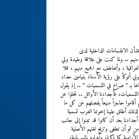
بشأن الانقسامات الداخلية لدى
ك منهم .. ولما كنت على علاقة وطيدة ولي
راقية ، وأتعاطف مع الجميع منهم ، فلا
 أتوكأ على رؤية الأستاذ بنيامين حداد
اها بـ ” صراع في التسميات ” .. إذ يقول
 التسميات، فأجدادنا الأوائل .. تخلوا عن
قاموا حاجزاً منيعاً يفصلهم عن كل ما
ً لذلك أطلق علينا إخوتنا العرب تسمية
دادنا بعد أن كانوا قد تبنوا إلى جانب
من ثم أن تطغى وتزيح لغتهم الأصلية
آرامية كما ذكرنا، وأبدلوه بالسريانية،