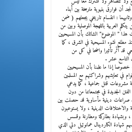
ج ولا تتصاهر ولا تشترك معا ليس
أن فوارقَ بنيوية مترسخة بين أبناء
وثانيهما : انقسام تاريخي يجعلهم ( ضمن
تكلم العربية باللهجة الموصلية وبين من
ت هذا ” الموضوع” الشائك بأن المسيحيين
ذ مطلع نشوء المسيحية في الشرق ، كما
قد أثّر تأثيرا واضحا في كل من
ن التاسع عشر .
خصوصا إذا ما علمنا بأن المسيحيين
ام في تعايشهم وشراكتهم مع المسلمين
ة مشروعات قتل جماعية ، كما يدعي
الفتن الجديدة في مجتمعاتنا من دون
بأن صراعات دينية مأساوية قد حصلت بين
ية والاختلافات الدينية ، ولا يستوعبون
 ، وبشهادة بطاركة ومطارنة وقسس
رأسهم شهادة الكاردينال عمانوئيل دلي الذي