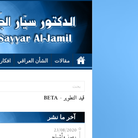
مقالات
الشأن العراقي
افكار
آخر ما نشر
23/08/2020
رموز وأشباح