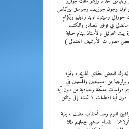
و وبنيامين حداد وايشو مالك جوارو
 هاري لوك وجون جوزيف وجوستن بيركنس
وراني وسيتون لويد ودبليو ويكرام
ساعدني في توفير المصادر والكتب
ة بيت شموئيل والأستاذ بهنام حبابة
 ببعض مصورات الأرشيف العثماني )
، ليدرك البعض حقائق التاريخ ، وقوة
ربولوجيا من المسيحيين والمسلمين في
م دراسات معمّقة وحيادية من دون أية
ون أية ادعاءات لا تستند إلى وثائق
لعراقيين اليوم ومنذ أحقاب مضت ، بنية
ولاهما : انقسام مذهبي يجعلهم مللا