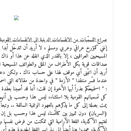
صراع التسمّيات من الانقسامات الدينية الى الانقسامات القومية
إنني كمؤرخ عراقي وعربي ومسلم ، لا أريد أن اتدخّل أبدا 
المسيحيين العراقيين ، إلا بالقدر الذي انقله عن هذا أو ذا
صداقات قوية بكل الأطراف من الملل والطوائف المسيحية الع
أريد أن اتبّنى أي موقف لهذا على حساب ذاك . ولكن دعوني
عندما فسّر منتقدا ” الأزمة ” في واحدة من مقالاته التي اسم
: ” استميحكم عذراً أيها الأخوة إن قلت: أننا قد أصبنا بعقدة
كل تسمياتهم القومية بلا استثناء، ليس هذا وحسب بل أنهم أ
يمت بصلة إلى كل ما يذكرهم بالعهود الوثنية السالفة .. وتبعا
(السريان) دون تمييز بين كنائسنا، ليس هذا وحسب بل إن أج
لغتهم الآكدية، اللغة الآرامية التي تمكنت من فرض نفسها و
الآكدية، عمدوا هنا أيضاً إلى نبذ اسم اللغة الجديدة هذه أي ال