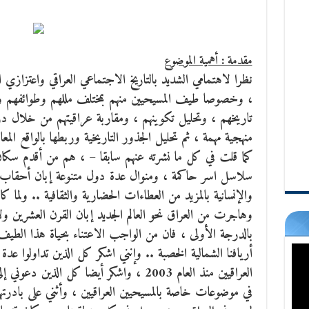
مقدمة : أهمية الموضوع
نظرا لاهتمامي الشديد بالتاريخ الاجتماعي العراقي واعتزازي 
،
وخصوصا طيف المسيحيين منهم بمختلف مللهم وطوائفهم وطب
تاريخهم ، وتحليل تكوينهم ، ومقاربة عراقيتهم من خلال 
منهجية مهمة ، ثم تحليل الجذور التاريخية وربطها بالواقع ال
كما قلت في كل ما نشرته عنهم سابقا – ، هم من أقدم سكان
سلاسل اسر حاكمة ، ومنوال عدة دول متنوعة إبان أحقاب متع
والإنسانية بالمزيد من العطاءات الحضارية والثقافية .. ولما 
وهاجرت من العراق نحو العالم الجديد إبان القرن العشرين و
بالدرجة الأولى ، فان من الواجب الاعتناء بحياة هذا الطيف ا
أريافنا الشمالية الخصبة .. وإنني اشكر كل الذين تداولوا ع
العراقيين منذ العام 2003 ، واشكر أيضا كل ا
في موضوعات خاصة بالمسيحيين العراقيين ، وأثني على بادرتهم 