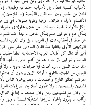
طائفية غير متلاقية ، إذ كانت إلى زمن ليس ببعيد لا تتزاو
لأسباب كنسية فقط ، بل لأسباب اجتماعية وطبقية ، إذ نجد 
المدن من الحضر وبين ابناء القرى الفلّيحية (= الفلاحين ). 
الانقسام الأول ) طوائف عرقية ولغوية متنوعة ، أي بين من ي
يتكلم بالآرامية المحلية . وسنشهد من خلال محاولة في حفريا
بشكل عام والعراقيين منهم بشكل خاص لم تهدأ انقساماتهم من
هو حالها في أحقاب تلت في الغرب ، بل وان الغرب المسيحي 
التركيبتين الأولى والثانية منذ القرن السادس عشر حتى القر
أتمنى أن تنال كل أطياف العرب الاجتماعية عطفا حقيقيا ، 
العرب والعراقيين بالذات ، هم من أقدم الناس ، وأمجد الأقو
منذ مئات السنين .. ولم تحدث أية صراعات دموية ، ولا أي
البعض من الجهلاء بالتاريخ ، أولئك الذين يريدون أن يختلقوا 
معرفتهم بحقائق التاريخ والمجتمعات ، وهم يوهمون الناس 
المسلمين والمسيحيين ، ولا يمّيزون أصلا بين الصراعات العرق
من وقف مع المسيحيين ومن وقف ضدهم .. إننا في العراق
وكّتاب .. يقرّون بالحياة التاريخية المشتركة المسالمة ، وعلى 