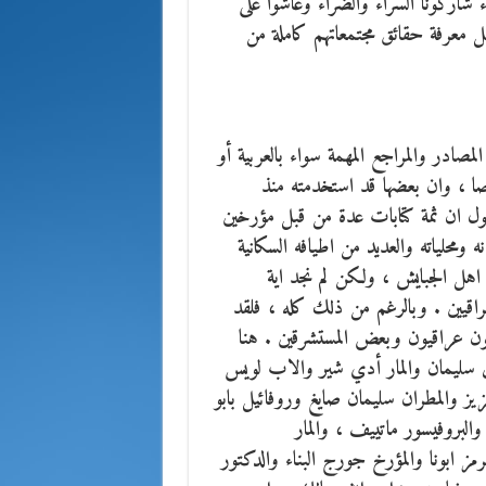
اركونا السراء والضّراء وعاشوا على
ل معرفة حقائق مجتمعاتهم كاملة من
صادر والمراجع المهمة سواء بالعربية أو
 ، وان بعضها قد استخدمته منذ
 ان ثمة كتابات عدة من قبل مؤرخين
 ومحلياته والعديد من اطيافه السكانية
ى اهل الجبايش ، ولكن لم نجد اية
اقيين . وبالرغم من ذلك كله ، فلقد
يون عراقيون وبعض المستشرقين . هنا
 سليمان والمار أدي شير والاب لويس
 والمطران سليمان صايغ وروفائيل بابو
البروفيسور ماتييف ، والمار
ابونا والمؤرخ جورج البناء والدكتور