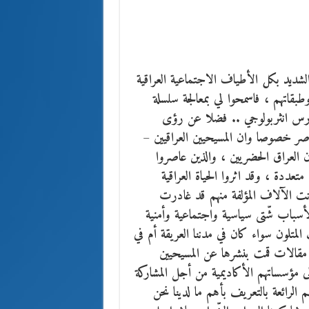
الشديد بكل الأطياف الاجتماعية العراقية
قاتهم ، فاسمحوا لي بمعالجة سلسلة
درس انثربولوجي .. فضلا عن رؤى
معاصر خصوصا وان المسيحيين العراقيين –
 العراق الحضريين ، والذين عاصروا
ددة ، وقد اثروا الحياة العراقية
كانت الآلاف المؤلفة منهم قد غادرت
لأسباب شّتى سياسية واجتماعية وأمنية
لمتلون سواء كان في مدننا العريقة أم في
دة مقالات قمت بنشرها عن المسيحيين
لذين دعوني إلى مؤسساتهم الأكاديمية من أجل المشاركة
الرائعة بالتعريف بأهم ما لدينا نحن