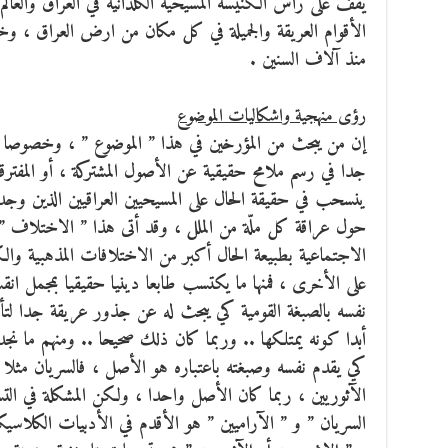
يقف على رأس الكنيسة المسيحية الكلدانية في العراق والعالم 
الأقوام العريقة والجميلة في كل مكان من ارض العراق ، وخصو
منذ آلاف السنين .
رؤى منهجية واشكاليات الموضوع
إن من يبحث من المؤرخين في هذا ” الموضوع ” ، وخصوصا ف
جدا في رسم ملامح حقيقية عن الأصول المشتركة ، أو المفترقة بي
ينسحب في حقيقة الحال على المسيحيين العراقيين الذين وجدن
حول عراقة كل ملّة من الملل ، وقد أتى هذا ” الاختلاف ” 
الاجتماعية بطبيعة الحال أكبر من الاختلافات المذهبية والك
على الأخرى ، فمنها ما يكتسب طابعا دينيا حقيقيا بمجمل انقسا
نفسه بالصبغة القومية كي يبحث له عن جذور عريقة جدا لتأك
أبدا كونه يمتلكها .. وربما كان ذلك صحيحا .. ومنهم ما نجد
كي يقدم نفسه وصبغته باعتباره هو الأصل ، فالسريان مثلا هم
الآثوريين ، ربما كان الأصل واحدا ، ولكن المشكلة في ا
السريان ” و ” الآراميين ” هو الأقدم في الأدبيات الكلاسيك