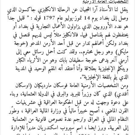
الشخصيات العامة الأرمنية
ينقل لنا الأستاذ آرا اشجيان عن الرحالة الانكليزي جاكسون الذي
وصل إلى بغداد يوم 14 تموز-يوليو عام 1797 قوله :
” قليل جداً
هو عدد الأوروبيين الذي يزاولون الأعمال التجارية في بغداد أو
يحتفظون لهم بقناصل فيها. فالانكليز مثلاً ليس لديهم قنصل في
بغداد ولكن أعمالهم تدار من قبل أحد الأرمن المدعو (خوجة
مايكل) وهو رجل محترم.. ولقد كنت أحمل رسائل معي إلى
أرمني آخر يدعى خوجة سطيفان بابك وهو من الأثرياء الكبار
ويتكلم الإنجليزية بطلاقة وأنا أعتقد أنه المقيم الوحيد في المدينة
الذي يلم باللغة الإنجليزية”.
ومن الشخصيات الأرمنية العامة فوسكان مارديكيان (اوسكان
أفندي) الذي كان وزيراً للبريد والبرق في الدولة العثمانية، وبناء
على دعوة وجهت له من قبل الحكومة العراقية في عشرينيات
القرن الماضي ، أصبح خبيراً مالياً في وزارة المالية العراقية ، وطوًر
النظام المالي في العراق وترجم عدة نصوص قانونية من العثمانية
إلى العربية. وبرز ايضا ، اسم سيروب اسكندريان مديراً للإدارة