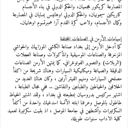
المصارعة كريكور عجميان، والحكم الدولي في بناء الأجسام
كاريكين سيمونيان، والحكم الدولي اوهانيس يسايان في المصارعة
وكمال الأجسام، ولاعب كرة القدم آرا همبرتسوم اوهانيان.
إسهامات الأرمن في الصناعات المختلفة
كما أدخل الأرمن إلى بغداد صناعة الكاشي الموزاييك والحواشي
المزخرفة والصناعات الموسيقية والمأكولات وصناعة العجلات
(الربلات) والتصوير الفوتوغرافي. كما يمتهن الأرمن الصناعات
الدقيقة والصياغة وميكانيكية السيارات وهناك شريحة من اكفأ
مصلحي السيارات ومنهم الفيتر آرتين ، وكان هناك العديد من
الحلاقين والخياطين والطباعين والنقاشين .. ففي مجال الطباعة ،
اشتهر سركيس بدروسيان بمطبعته في بغداد ، ولقد اشتهر الخياط
طاطول بالموصل وعرفنا ابنته الآنسة اسدغيك واحدة من أكفأ
السكرتيرات وأنشطهن في جامعة الموصل ، اذ بقيت سكرتيرة لعميد
كلية الاداب سنوات طويلة.