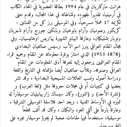
هرانت ماركاريان في عام 1994 بطاقة العضوية في اتحاد الكتاب
في أرمينيا، تقديراً لجهوده ونشاطاته في هذا المجال، وقدم حتى
تكريمه 17 عملاً مسرحياً، وفي الموسيقى برز كل من الفنانين :
كريكور برصوميان وآرام بابوخيان وبابكين جورج وآرام تاجريان
ونوبار بشتيكيان، وعازفة البيانو الشهيرة بياتريس اوهانيسيان. وفي
مجال المقام العراقي يبرز اسم الأب نرسيس صائغيان البغدادي
(1878-1953) الذي امتاز بوفرة معلوماته عن المقام وجميع قراء
المقام العراقيين يرجعون إليه لمعرفة أدق المعلومات عن المقام
العراقي وصنوفه. وللأب صائغيان أيضا مؤلفاته في التاريخ واللغة
ودراسة أصول ونسب العائلات المسيحية البغدادية ، وقد نشر
بعضها في كتيبات أو في مجلات معروفة مثل (لغة العرب) و
(نشرة الأحد) و (النور). وكان سيساك زاربهانيليان موسيقاراً له
تميّزه في الأوساط الفنية ، ويعد احد فلاسفة الموسيقى الشرقية ،
وعازفاً بارعاً على آلتي العود والكمان ، وكان قد ألف قطعاً
موسيقية، مستخدماً فيها مقامات صعبة لم يجرؤ موسيقار غيره على
التقرب منها.