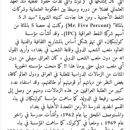
التي كان يمتلكها في كركوك والتي غدت حقولا نفطية منذ العهد
العثماني فضلا عن دوره وسيطا بين الحكومة العثمانية وشركات
النفط الأجنبية . ومن هنا جاءت كنيته الشهيرة “سيد الـ 5
بالمائة” (Mr. Five Percent) وكانت له حصة 5 بالمائة من
أسهم شركة النفط العراقية (IPC). وقد أنشأت مؤسسة
كولبنكيان، التي تهتم بشكل أساس بالمشاريع الثقافية والفنية في
العالم، ملعب الشعب الدولي وقاعة الشعب في بغداد، وأريد القول
انه من دون ملعب الشعب الدولي ، كان العراق سيبقى من دون
أي ملعب دولي حتى يومنا هذا !! كما منحت مؤسسته الخيرية
المئات من الزمالات الدراسية للطلبة في العراق ودول العالم كافة،
بغض النظر عن ديانتهم أو قوميتهم أو طائفتهم. وقد استفاد عدد
كبير من الطلبة العراقيين من هذه الزمالات، ومنهم من وصل إلى
مناصب رفيعة في الدولة. كما ساهمت مؤسسة كولبنكيان في بناء
القسم الجديد لمدرسة الأرمن المتحدة الأهلية في بغداد
والمستوصف الملحق بها عام 1962، وأنشأت مدرسة في زاخو
عام 1969 ، وملعباً في كركوك. كما ساهمت المؤسسة في بناء