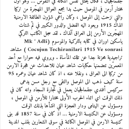
جقماقجيان ، فكان يحتل نفس المكانة في النفوس … وهو أول
مختار أرمن في الموصل حيث بدا بجمع العوائل المهجّرة من تركيا
والتي نزحت إلى الموصل ، وكان راعي شؤون الطائفة الارمنية
انذاك 1915 ويعود اليه الفضل والدور الكبير في لمّ شتات
المهجّرين الأرمن إلى العراق آنذاك . لقد سجل الكاتب التركي
ياسكين اوران في كتابه بالتركية والموسوم (Mk ‘ Adli
Cocujun Techiranilari 1915 Ve sonrasi ) مشاهد
تراجيدية محزنة جدا عن تلك المأساة . ويروي فيه حوارا مع أحد
المعمرّين تتضمنها حكايات شاهد عيان للاحداث عن هجرة الارمن
من تركيا الى العراق ، ونقلا عنه ، اذ كان شاهد عيان وعمره 95
سنة كيف ذهب الى الموصل والتقى مع رجل مسن يدعى
سركيس أفندي جقماقجيان يعمل في تجارة السجاد وانه كان في
ذلك الوقت اي اثناء الحرب الأولى مختارا للأرمن في الموصل ،
ومسؤول عن اليتامى ودار العجزة التي انشأها بذلك الوقت
ومسؤول عن الكنيسة الارمنية … اذ كان في سنة 1857 قد بنى
كنيسة الارمن في الموصل الكائنة في سوق الشعارين بقلب المدينة