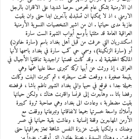
ان الارمنية بشكل عام تحرص حرصا شديدا على الاقتران بالرجل
الارمني ، اذ لا يمكنها ان تستبدله بآخرين ابدا حتى وان بقيت
عازبة مدى حياتها . ان من اشهر الشخصيات النسوية الأرمنية
العراقية العامة قد مثلتها بأوسع أبواب الشهرة الست سارة
اسكندريان التي عرفت من قبل أهل بغداد باسم (سارة خاتون)
أو (سارة الزنكينة)، وسمي حي كمب سارة في بغداد باسمها لأنها
المالكة الحقيقية له . وقد كانت قصتها تراجيدية تناقلتها الأجيال في
العراق ، إذ ورثت عن أبيها تركة كبرى سطا عليها عمّها وهي
يتيمة صغيرة ، ووقعت تحت سيطرته ، ثم كبرت البنت وكانت
جميلة جدا ، فوقع في حبها والي بغداد الشهير ناظم باشا ، فرفضته
رفضا باتا .. وهاجرت إلى فرنسا واقترنت هناك ، ولكن حياتها
بقيت مضطربة ، وعادت الى بغداد وهي صاحبة ثروة كبيرة
وأملاك واسعة خسرتها جميعا لانفاقاتها وتبرعاتها ووقفت مع
الأرمن المهاجرين وقفة إنسانية ، وعاشت بقية حياتها في عسر
وضنك ، ولكنها بقيت عزيزة النفس شامخة تعتز بعراقيتها حتى
توفيت . وهناك السيدة ريجينة خاتون التي أوقفت عدداً من