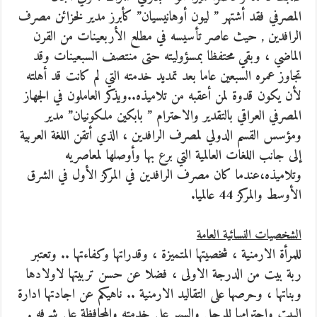
المصرفي فقد أشتهر ” ليون أوهانيسيان” كأبرز مدير لخزائن مصرف
الرافدين , حيث عاصر تأسيسه في مطلع الأربعينات من القرن
الماضي ، وبقي محتفظا بمسؤوليته حتى منتصف السبعينات وقد
تجاوز عمره السبعين عاما بعد تمديد خدمته التي لم كانت قد أهلته
لأن يكون قدوة لمن أعقبه من تلاميذه..ويذكر العاملون في الجهاز
المصرفي العراقي بالتقدير والاحترام ” بابكين ملكونيان” مدير
ومؤسس القسم الدولي لمصرف الرافدين ، الذي أتقن اللغة العربية
إلى جانب اللغات العالمية التي برع بها وأوصلها لمعاصريه
وتلاميذه،عندما كان مصرف الرافدين في المركز الأول في الشرق
الأوسط والمركز 44 عالميا.
الشخصيات النسائية العامة
للمرأة الارمنية ، شخصيتها المتميزة ، وقدراتها وكفاءتها .. وتعتبر
ربة بيت من الدرجة الاولى ، فضلا عن حسن تربيتها لاولادها
وبناتها ، وحرصها على التقاليد الارمنية .. ناهيكم عن اجادتها ادارة
البيت واحترامها للرجل والسهر على خدمته والمحافظة على شرفه .