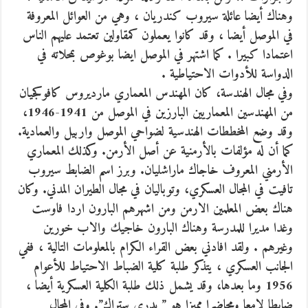
وهناك أيضا عائلة سيروب كندريان ، وهي من العوائل المعروفة
في الموصل أيضا ، وقد كانوا يعملون كمقاولين تعتمد عليهم الناس
اعتمادا كبيرا . كما اشتهر في الموصل ايضا بوغوص بمحلاته في
الدواسة للأدوات الاحتياطية .
وفي مجال الهندسة، كان المهندس المعماري مارديروس كافوكجيان
من المهندسين المعماريين البارزين في الموصل من 1941-1946،
وقد وضع المخططات الهندسية لضواحي الموصل واربيل والعمادية.
كما أن له مؤلفات بالأرمنية عن أصل الأرمن. وكذلك المعماري
الأرمني المعروف خاجاك ماراشليان. وبرز اسم الضابط سيروب
تافيت في المجال العسكري، وتوباليان في مجال الطيران المدني. وكان
هناك بعض المعلمين الارمن ومن اشهرهم البارون اردا فاوست
وغدا مديرا للمدرسة وهناك البارون خاجيك والاب خورين
وغيرهم . ولقد افادني بعض القراء الكرام بالمعلومات التالية ، ففي
الجانب العسكري ، يتذكر طلبة كلية الضباط الاحتياط للأعوام
1956 وما بعدها، وقد يشمل ذلك طلبة الكلية العسكرية أيضا ،
ضابطا لامعا ومحاضرا مميزا هو ” بدري ستراك”. وفي المجال