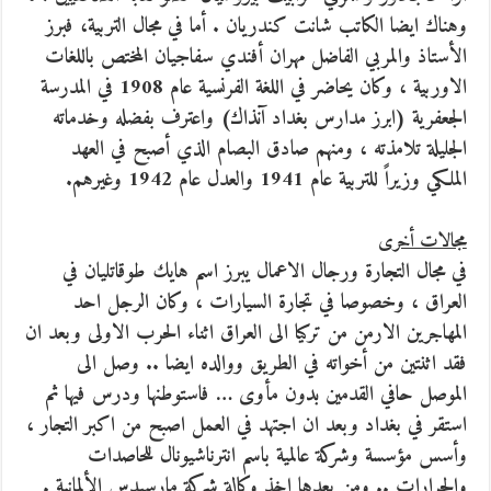
وهناك ايضا الكاتب شانت كندريان . أما في مجال التربية، فبرز
الأستاذ والمربي الفاضل مهران أفندي سفاجيان المختص باللغات
الاوربية ، وكان يحاضر في اللغة الفرنسية عام 1908 في المدرسة
الجعفرية (ابرز مدارس بغداد آنذاك) واعترف بفضله وخدماته
الجليلة تلامذته ، ومنهم صادق البصام الذي أصبح في العهد
الملكي وزيراً للتربية عام 1941 والعدل عام 1942 وغيرهم.
مجالات أخرى
في مجال التجارة ورجال الاعمال يبرز اسم هايك طوقاتليان في
العراق ، وخصوصا في تجارة السيارات ، وكان الرجل احد
المهاجرين الارمن من تركيا الى العراق اثناء الحرب الاولى وبعد ان
فقد اثنتين من أخواته في الطريق ووالده ايضا .. وصل الى
الموصل حافي القدمين بدون مأوى … فاستوطنها ودرس فيها ثم
استقر في بغداد وبعد ان اجتهد في العمل اصبح من اكبر التجار ،
وأسس مؤسسة وشركة عالمية باسم انترناشيونال للحاصدات
والجرارات .. ومن بعدها اخذ وكالة شركة مارسيدس الألمانية .