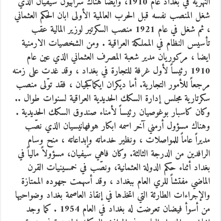
النهرية في بغداد عام 1910، وأيضا هناك سرابيون سيفيان الذي
شغل المنصب نفسه قبل الحرب العالمية الأولى ابان الحكم العثماني
، ثم شغل في عام 1921 منصب السكرتير لوزير المالية عقب
تأسيس النظام في المملكة العراقية . ومن الشخصيات الارمنية
ايضا ، مركوريان مدير شعبة المصرف العثماني الذي عين عام
1910 رئيساً لأول غرفة للتجارة في بغداد ، وقد غدت على زمنه
مرجعاً للأمور التجارية. أما ديكران ايكماكجيان ، فقد توّلى منصب
سكرتارية مجلس إدارة السكك الحديدية العراقية لسنوات طوال ..
وكان كاسبار بوغوصيان رئيساً لأمناء صندوق السكك الحديدية .
وهناك مسؤول أرمني آخر اسمه ابكار هوفهانيسيان الذي نصّب
مديراً عاماً للمواصلات ، ونظير خدماته وإبداعاته ، منح وسام
الرافدين من الدرجة الثالثة. وكان فاهي سيفيان، مسؤولاً مالياً في
بغداد أثناء حكم الدولة العثمانية، ونصّب في خمسينيات القرن
الماضي مفتشاً للري العام ببغداد ، وقد أسهمت جهوده الممتازة
والإجراءات الطارئة التي اتخذها في إنقاذ العاصمة بغداد وضواحيها
من أسوأ فيضان تعرضت له بغداد في العام 1954 . كما وجد