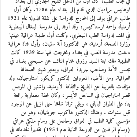
في مجال الطب، كان أول من ادخل تلقيح الجدري إلى بغداد
اوهانيس مراديان الذي قدم إلى بغداد عام 1786. وكان أول
طالب عراقي يوفد إلى الخارج للدراسة على نفقة الدولة عام 1921
أرمنياً، واسمه ارستاكيس، وقد أوفد إلى مدرسة البنغال البيطرية
في الهند لدراسة الطب البيطري. وكانت أول طبيبة عراقية عينتها
وزارة الصحة، أرمنية، هي الدكتورة آنة ستيان، وأول فتاة عراقية
دخلت مدرسة الطب في بغداد وتخرجت فيها سنة 1939 كانت
الطبيبة ملك ابنة السيد رزوق غنام النائب عن مسيحيي بغداد في
مجلس الأمة وصاحب جريدة العراق، ويعتبر شيخ الصحافة
العراقية. ومن الأطباء المعروفين الدكتور كريكور استارجيان، وله
مؤلفات بالعربية عن التاريخ والثقافة الأرمنية. واشتهر في الموصل
قصر استراجيان في الساحل الأيسر ، وكان تحفة معمارية رائعة
بناه على الطراز الياباني ، وبقي تراثا شامخا حتى ازيل عن الوجود
قبل سنوات . وهناك الدكتور هاكوب جوبانيان، وهو من
مؤسسي كلية الطب في العراق وحاصل على وسام ملكي عراقي
(وسام الرافدين من الدرجة الثانية عام 1954) تقديراً لخدماته في