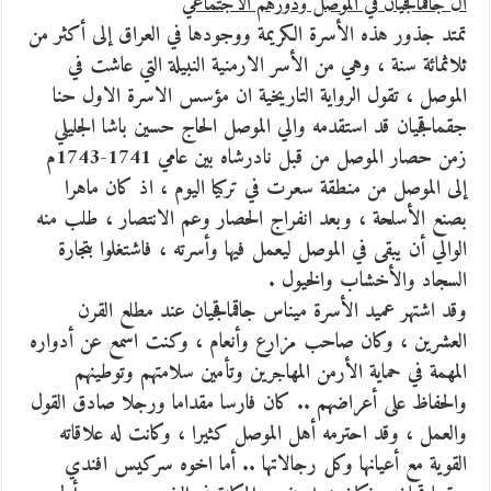
آل جاقماقجيان في الموصل ودورهم الاجتماعي
تمتد جذور هذه الأسرة الكريمة ووجودها في العراق إلى أكثر من
ثلاثمائة سنة ، وهي من الأسر الارمنية النبيلة التي عاشت في
الموصل ، تقول الرواية التاريخية ان مؤسس الاسرة الاول حنا
جقماقجيان قد استقدمه والي الموصل الحاج حسين باشا الجليلي
زمن حصار الموصل من قبل نادرشاه بين عامي 1741-1743م
إلى الموصل من منطقة سعرت في تركيا اليوم ، اذ كان ماهرا
بصنع الأسلحة ، وبعد انفراج الحصار وعم الانتصار ، طلب منه
الوالي أن يبقى في الموصل ليعمل فيها وأسرته ، فاشتغلوا بتجارة
السجاد والأخشاب والخيول .
وقد اشتهر عميد الأسرة ميناس جاقماقجيان عند مطلع القرن
العشرين ، وكان صاحب مزارع وأنعام ، وكنت اسمع عن أدواره
المهمة في حماية الأرمن المهاجرين وتأمين سلامتهم وتوطينهم
والحفاظ على أعراضهم .. كان فارسا مقداما ورجلا صادق القول
والعمل ، وقد احترمه أهل الموصل كثيرا ، وكانت له علاقاته
القوية مع أعيانها وكل رجالاتها .. أما اخوه سركيس افندي