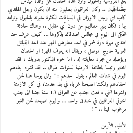
بعلم الفروسية والخيول وارثا هذه الخصال عن والده ميناس
جقماقجيان .. وكان العراقيون يطلبون منه ان يكون رجل الهاندي
كاب اي رجل الاوزان في السباقات لكثرة خبرته بالخيول وتولعه
بها ، فكان يلبي مطالبهم من دون أي مقابل .. وهناك حادثة
تحكى الى اليوم في مجالس اصدقائنا يذكروها … كيف عرف حنا
افندي مهرة درة شمر في احد معارض المهر عند احد القبائل
العربية خارج الموصل ، ويقال انه يعرف المهرة او الحصان
ويؤصله من مجرد معاينته له . اما اخوه الدكتور بدريك ، فقد
اختير رئيسا للطائفة الارمنية لسنوات طوال .. لقد تشرد ابناءهم
اليوم في شتات العالم . يقول احدهم : ” والى يومنا هذا نحن
احفادهم ولكننا اصبحنا غرباء في بلد خدمناه في كل الازمنة
واخرها انني دافعت جنديا عن العراق 13 سنة جنبا الى جنب
اخوتي العراقيين في خندق واحد … واليوم اصبحنا نحن الغير
مرغوب فينا .. ” !
الأطباء الأرمن