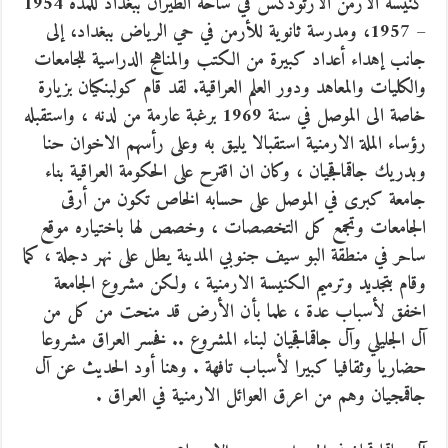
كنيسة الأرمن الأرثوذكس في ساحة الطيران ببغداد للمدة 1954
– 1957، ومدرسة ثانوية للأرمن في حي الرياض ببغداد، إلى
جانب إهداء أعداد كبيرة من الكتب والمناهج الدراسية للجامعات
والكليات والمعاهد ودور العلم العراقية. لقد قام كولبنكيان بزيارة
خاصة الى الموصل في سنة 1969 برغبة عارمة من لدنه ، واستقبله
رؤساء الملة الارمنية استقبالا يليق به وعلى رأسهم الاخوان حنا
وبدريك جاقماقجيان ، وكان ان اقترح على الحكومة العراقية بناء
جامعة كبرى في الموصل على حسابه الخاص تكون من أرقى
الجامعات وتجمع كل التخصصات ، وخصص لها باختياره موقع
ساحر في منطقة البو سيف جنوبي المدينة يطل على نهر دجلة ، كما
وقام بتجديد وترميم الكنيسة الارمنية ، ولكن مشروع الجامعة
اخفق لأسباب عدة ، علما بأن الأرض قد منحت من كل من
آل الجليلي وآل جاقماقجيان لبناء المشروع .. فخسر العراق مشروعا
حضاريا وثقافيا كبيرا لأسباب تافهة . وهنا أود الحديث عن آل
جاقمجيان وهم من اعرق العوائل الارمنية في العراق .