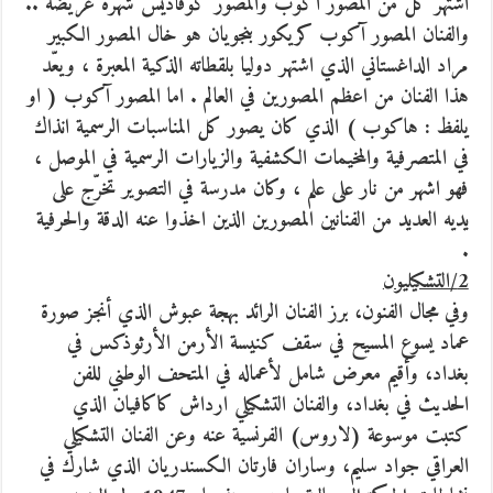
اشتهر كل من المصور آكوب والمصور كوفاديس شهرة عريضة ..
والفنان المصور آكوب كريكور بنجويان هو خال المصور الكبير
مراد الداغستاني الذي اشتهر دوليا بلقطاته الذكية المعبرة ، ويعّد
هذا الفنان من اعظم المصورين في العالم . اما المصور آكوب ( او
يلفظ : هاكوب ) الذي كان يصور كل المناسبات الرسمية انذاك
في المتصرفية والمخيمات الكشفية والزيارات الرسمية في الموصل ،
فهو اشهر من نار على علم ، وكان مدرسة في التصوير تخرّج على
يديه العديد من الفنانين المصورين الذين اخذوا عنه الدقة والحرفية
.
2/التشكيليون
وفي مجال الفنون، برز الفنان الرائد بهجة عبوش الذي أنجز صورة
عماد يسوع المسيح في سقف كنيسة الأرمن الأرثوذكس في
بغداد، وأقيم معرض شامل لأعماله في المتحف الوطني للفن
الحديث في بغداد، والفنان التشكيلي ارداش كاكافيان الذي
كتبت موسوعة (لاروس) الفرنسية عنه وعن الفنان التشكيلي
العراقي جواد سليم، وساران فارتان الكسندريان الذي شارك في