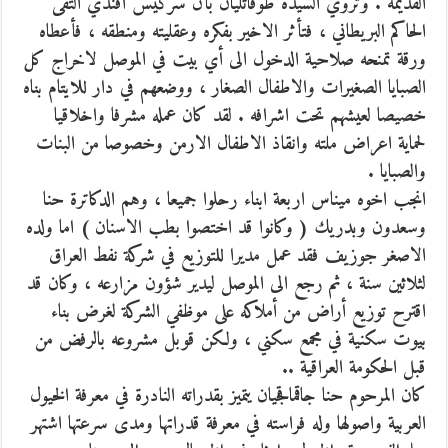
القديمة . وتروي السيدة طوقاتليان بأن سركيس افندي التقى
الحاكم البريطاني ، فتأثر الاخير بفكره وعقليته ومنطقه ، فأعطاه
ورقة تمنحه صلاحية الدخول الى أي بيت في الموصل لاخراج كل
الصبايا الصغيرات والاطفال الصغار ، ووضعهم في دار للايتام بناه
خصيصا لعيشهم تحت اشرافه . لقد كان عمله مشرفا واخلاقيا
لحماية اعراض ملته وانقاذ الاطفال الارمن وخصوصا من البنات
والصبايا .
انجب اخوه ميناس اربعة ابناء رحلوا جميعا ، وهم الدكاترة حنا
وسعدون وبدريك ( وكانوا قد اختصوا بطب الاسنان ) اما ولده
الاصغر جوزيف فقد عمل مديرا للتوزيع في شركة نفط العراق
لثلاثين سنة ، ثم رجع الى الموصل ليدير شؤون مزارعه ، وكان قد
اقترح توزيع أراض من أملاكه على موظفي الشركة لغرض بناء
بيوت سكنية في مجمع سكني ، ولكن قوبل مشروعه بالرفض من
قبل الحكومة العراقية ..
كان المرحوم حنا جاقماقجيان يتميز بقدراته النادرة في معرفة الخيول
العربية واصولها وله فراسته في معرفة قدراتها ومدى سرعتها اشتهر