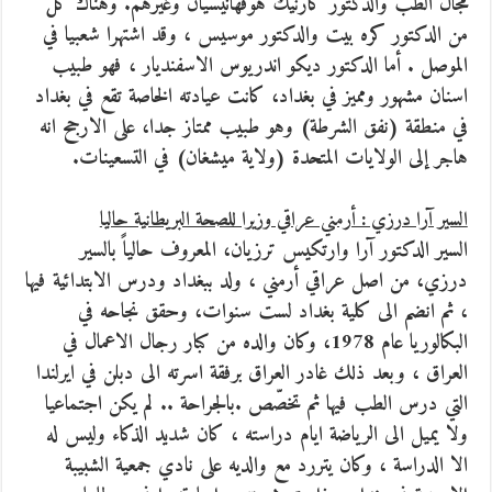
مجال الطب والدكتور كارنيك هوفهانيسيان وغيرهم. وهناك كل
من الدكتور كره بيت والدكتور موسيس ، وقد اشتهرا شعبيا في
الموصل . أما الدكتور ديكو اندريوس الاسفنديار ، فهو طبيب
اسنان مشهور ومميز في بغداد، كانت عيادته الخاصة تقع في بغداد
في منطقة (نفق الشرطة) وهو طبيب ممتاز جدا، على الارجح انه
هاجر إلى الولايات المتحدة (ولاية ميشغان) في التسعينات.
السير آرا درزي : أرمني عراقي وزيرا للصحة البريطانية حاليا
السير الدكتور آرا وارتكيس ترزيان، المعروف حالياً بالسير
درزي، من اصل عراقي أرمني ، ولد ببغداد ودرس الابتدائية فيها
، ثم انضم الى كلية بغداد لست سنوات، وحقق نجاحه في
البكالوريا عام 1978، وكان والده من كبار رجال الاعمال في
العراق ، وبعد ذلك غادر العراق برفقة اسرته الى دبلن في ايرلندا
التي درس الطب فيها ثم تخصّص .بالجراحة .. لم يكن اجتماعيا
ولا يميل الى الرياضة ايام دراسته ، كان شديد الذكاء وليس له
الا الدراسة ، وكان يتررد مع والديه على نادي جمعية الشبيبة