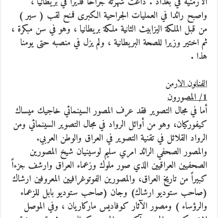
الارمنية في بغداد . ذاعت شهرته جراحا قديرا في بريطانيا ،
واصبح رائدا في العمليات الجراحية الكبرى فمنح لقب ( سير )
من قبل الملكة اليزابيث الثانية ملكة بريطانيا ، وهو في سن مبكرة ،
ثم اختير وزيرا للصحة البريطانية ، ولم يزل في منصبه حتى يومنا
هذا .
الفنانون الارمن
1/ المصورون
أما في مجال التصوير فقد عرف المصور السينمائي خاجيك ميساك
كيفوركيان، وهو من أوائل الرواد في مجال التصوير السينمائي ومن
الرواد القلائل في تقنية التصوير في العراق والوطن العربي.
والمصور الصحفي الرائد امري سليم لوسينيان شيخ المصورين
الصحفيين العراقيين الذي صور ملوك وزعماء العراق وارشف جزءاً
كبيراً من تاريخ العراق، والمصورين الفوتوغرافيين المعروفين ارشاك
(صاحب ستوديو ارشاك) وجان (صاحب ستوديو بابل للزعماء
والرؤساء ) ومصور الآثار كوفاديس ماركاريان ، وفي الموصل