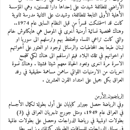
الأراضي للطائفة شيدت على إحداها دارا للمسنين، وهي المؤسسة
الأهلية الأولى التابعة للطائفة، وشيدت على الثانية مدرسة ثانوية
كانت قد استملكت قسراً من قبل النظام السابق عام 1974..
وهناك شخصية نسائية أرمنية أخرى في الموصل هي هايكانوش خانم
والتي كانت تراعي النساء وتحتفظ بهم وترسلهم الى سوريا او
لبنان طبعا بعد المخاطبات والرسائل لوجود او العثور على أخواتهم
او اخوانهم في تلك البلاد فيتم ارسالهم الى هناك لكي تتجمع
الاسرة مرة اخرى وتعود الحياة معهم شيئا فشيئا . وهناك نسوة
اخريات من الارمنيات اللواتي ساهمن مساهمة حقيقية في رفد
العراق بكل جميل على امتداد القرن العشرين .
الرياضيون الأرمن
وفي الرياضة حصل جيراير كايايان على أول بطولة لكمال الأجسام
في العراق عام 1949، ومثل جورج تاجريان العراق في (3)
بطولات اولمبية في رياضة الدراجات وحصل على بطولات عالمية
في سباق الدراجات للمسافات الطويلة. كذلك برز اسم بطل