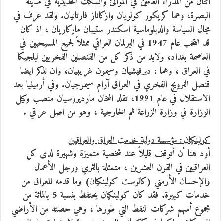
اثنان من المدراء العامين في الموانئ والسكك الحديدية في مدينة
البصرة، وهما كريكور كولويان وازكاناز فارتانيان. ولقد عرف في
مجال السياسة والدبلوماسية اسكندر ستيبان ماركاريان ، اذ كان
قد انتخب عام 1947 في البرلمان العراقي ممثلاً لجميع المسيحيين في
العاصمة بغداد، ولابد من ذكر كل من القنصلين الفخريين لبلجيكا
في العراق ، وهما : ديرفيشيان وسيمون غريبيان، وان نذكر ايضا
قنصل النرويج الفخري في العراق آرام سيمرجيان. وفي أرمينيا بعد
الاستقلال في عام 1991، تقلد اشخان مارديروسيان منصب وكيل
الوزارة في وزارة الزراعة ثم الخارجية ، وهو من اصل عراقي .
كولبنكيان : مؤسسة دولية خدمت العراق والعراقيين
أود هنا أن أتوقف قليلاً عند شخصية متميزة وشهيرة لدى كل
العراقيين في القرن العشرين ، متمثلة بالثري ورجل الأعمال
والإحسان الأرمني (كالوست كولبنكيان) وما قدمه للعراق من
خدمات كبيرة. فقد كان كولبنكيان يحتفظ بنسبة 5 بالمائة من
مجموع أسهم شركات النفط التي طورها ، وهي حصته من الأراضي