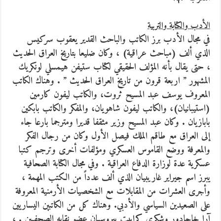
الأدب والكتابة والتربية
في مجال الأدب برز الكاتب والباحث القدير يعقوب سركيس
الذي ألف (مباحث عراقية) ، وكان ضليعا بتاريخ العراق الحديث
، حتى يقال بأنه المؤلف الحقيقي لكتاب ستيفن هيمسلي لونكريك
المشهور ” اربعة قرون من تاريخ العراق الحديث ” . وهناك الكاتب
المعروف يوسف عبد المسيح ثروت، والكاتب ليفون كارمين
(استيبانيان)، والكاتب ليفون شاهويان، والمفكر والكاتب بابكين
بابازيان . وكان عبد المسيح وزير مثقفا قديرا ومترجما بارعا جاء
إلى العراق مع طاقم الملك فيصل الأول وكان من رجال الفكر
والمعرفة ووضع القاموس العسكري ومؤلفات أخرى وترجم كتبا
عسكرية عدة لوزارة الدفاع العراقية . وفي مجال الكتابة الصحافية
يبرز اسم جيراير غاريبيان الذي ألف عدداً من الكتب المهمة ،
وأجرى العشرات من المقابلات مع الشخصيات الأرمنية المعروفة
على الصعيدين السياسي والأدبي. وهناك كل من الكاتبين اليساريين
آرا خاجادور وشكري كرابيت بيروسيان عضو نقابه الصحفيين . ،