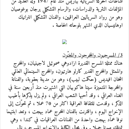
نشاطات الحركة السريالية بباريس منذ عام 1947 وله العديد من
المؤلفات النثرية والدراسات، والرسام التشكيلي يرجان بوغوصيان
وهو من رواد السرياليين العراقيين، والفنان التشكيلي انترانيك
اوهانيسيان الذي اشتهر بلوحاته الخاصة .
3/ المسرحيون والمخرجون والمغنّون
هناك ممثلة المسرح القديرة ازادوهي صموئيل لاجينيان، والمخرج
والممثل والمخرج القدير كارلو هارتيون، والمخرج السينمائي العالمي
اشخان افيديس (حكمت لبيب)، وهو من مدينة بعقوبة، والفنانة
والمخرجة المتميزة سيتا هاكوبيان التي اشتهرت منذ أربعين سنة في
الغناء العراقي ، وقد أحبها الشعب العراقي ، ولم يزل يذكرها بأطيب
الذكر ، وقدمت للثقافة العراقية اكثر من 70 عملا ، ثم تحوّلت إلى
الإخراج اليوم ، واقترنت بالفنان المخرج عماد بهجت ، وتعد ابنتهما
نوفا عماد بهجت واحدة من الفنانات العراقيات في كندا ، وهي
تمتلك صوتا جميلا . وفي مجال الكتابة والإخراج المسرحي، نال