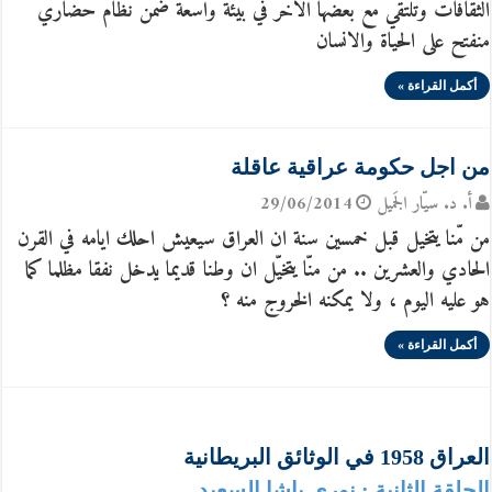
الثقافات وتلتقي مع بعضها الاخر في بيئة واسعة ضمن نظام حضاري
منفتح على الحياة والانسان
أكمل القراءة »
من اجل حكومة عراقية عاقلة
أ. د. سيّار الجَميل
29/06/2014
من مّنا يتخيل قبل خمسين سنة ان العراق سيعيش احلك ايامه في القرن
الحادي والعشرين .. من منّا يتخيّل ان وطنا قديما يدخل نفقا مظلما كما
هو عليه اليوم ، ولا يمكنه الخروج منه ؟
أكمل القراءة »
العراق 1958 في الوثائق البريطانية
الحلقة الثانية : نوري باشا السعيد