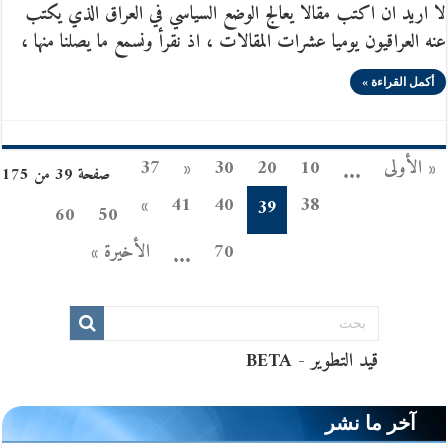
لا اريد ان اكتب مقالا يعالج الوضع السياسي في العراق الذي يكتب
عنه العراقيون يوميا عشرات المقالات ، اذ نقرأ ونسمع ما يصلنا منها ،
أكمل القراءة »
« الأولى
10
20
30
«
37
...
صفحة 39 من 175
»
41
40
38
39
60
50
70
الأخيرة »
...
آخر ما نشر