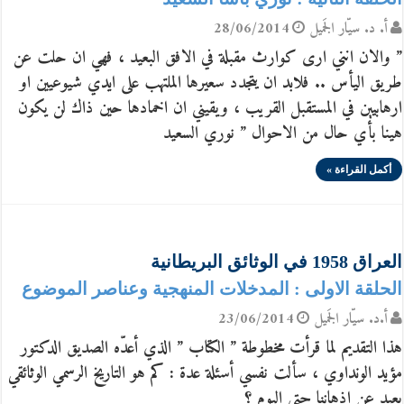
أ. د. سيّار الجَميل
28/06/2014
” والان انني ارى كوارث مقبلة في الافق البعيد ، فهي ان حلت عن
طريق اليأس .. فلابد ان يتجدد سعيرها الملتهب على ايدي شيوعيين او
ارهابيين في المستقبل القريب ، ويقيني ان اخمادها حين ذاك لن يكون
هينا بأي حال من الاحوال ” نوري السعيد
أكمل القراءة »
العراق 1958 في الوثائق البريطانية
الحلقة الاولى : المدخلات المنهجية وعناصر الموضوع
أ.د. سيّار الجَميل
23/06/2014
هذا التقديم لما قرأت مخطوطة ” الكتاب ” الذي أعدّه الصديق الدكتور
مؤيد الونداوي ، سألت نفسي أسئلة عدة : كم هو التاريخ الرسمي الوثائقي
بعيد عن اذهاننا حتى اليوم ؟