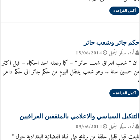
أكمل القراءة »
حكم جائر وشعب حائر
أ.د. سيّار الجَميل
15/06/2014
ان ” شعب العراق شعب حائر ” – كما وصفه احد الحكماء – قبل اكثر
من خمسين سنة .. وهو شعب ينتقل اليوم من حكم جائر الى حكم داعر
،
أكمل القراءة »
التنكيل السياسي والاعلامي بالمثقفين العراقيين
أ.د. سيّار الجَميل
09/06/2014
تابعت قبل قليل حلقة من برنامج على قناة الفضائية البغدادية حول ”