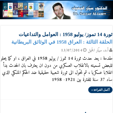
ثورة 14 تموز/ يوليو 1958 : العوامل والتداعيات
الحلقة الثالثة : العراق 1958 في الوثائق البريطانية
أ.د. سيّار الجَميل
13/07/2014
مقدمة : يعد حدث ثورة 14 تموز / يوليو 1958 في العراق ، او كما يحلو
للبعض تسميته بالانقلاب العسكري من دون ان يعترف بان الحدث بدأ
انقلابا عسكريا ، ثم تحّول الى ثورة شعبية حقيقية ضد الحكم الملكي الذي
ساد 37 سنة للفترة بين 1921- 1958
أكمل القراءة »