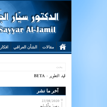
مقالات
الشأن العراقي
افكار
آخر ما نشر
23/08/2020
رموز وأشباح