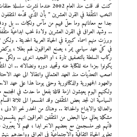
كنت قد قلت منذ العام 2002 عندما نشرت
النخب المثقّفة في القرن العشرين ” بأن الذّي قدّمه المثقفون ال
جدا مع معاناتهم وما حلّ فيهم من مآس ونكبات .. بل ودفع بع
.. وشهد العراق في القرن العشرين ولادة نخب ابداعيّة مثقّفة في
وبرزت منهم اسماء كبيرة في الحياة العربية الحديثة . ولكن ؟
في كلّ عهد سياسي يمرّ ، يصنع العراقيون لهم بطلا ، يركض 
ركاب السلطة بالتصفيق تارة ، او التمجيد اخرى .. ولكلّ ح
يكونوا جزءا منه للكتابة عنه وتمجيد دوره ونضالاته .. ان المثق
اصعب التحدّيات منذ العهد العثماني وانتقالا الى عهد الاحتلا
والعهود الجمهورية والدكتاتورية وحتى يومنا هذا على عهد الا
ولكنهم اليوم يعيشون ازمة قاتلة بفعل ما حدث في المجتمع 
السياسيّة ان تجد بعض المثقّفين وقد انقسموا الى ثلاثة اقسام 
والعدالة والابداع والحداثة .. وهناك من انحدر نحو الادن
مشكلة يعاني منها البعض من المثقّفين العراقيين انهم ينقسمو
فانّهم غير منسجمين مع بعضهم الاخر ابدا ، فهم لا يعبّرون 
تطوير الحياة الثقافيّة والاجتماعيّة في العراق وواحدهم ين