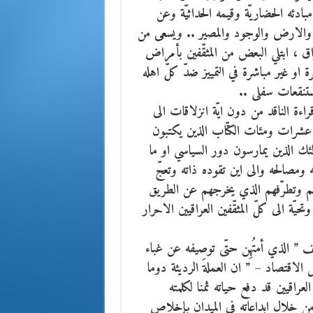
بادئه الحضاريّة وقيمه الحداثيّة وعن
ان والارض والوجود والمصير .. ويسعى من
اق ، ابتلي البعض من المثقّفين بأمراض
 او غير مباشرة في التمييز ضدّ كلّ اهله
ستنقعات سفلى ..
قراءة الناقد من دون ايّة انزلاقات الى
ن عشرات ومئات الكتّاب الذين يكتبون
لئك الذين يمارسون دور السياسي او ما
ه ومصالحه والى اين تقوده ذاته وتعجّ
يرهم وتطرّفهم الذي يخرجهم عن الطريق
حيّة الى كلّ المثقّفين العراقيين الاحرار
ف ” الذي أمتُهِن حتّى توصيفه عن غباء
لاقتصاد – ” ان العملةَ الرديئة دوما
لعراقيين قد دفع حياته ثمنا لكلمته
ك من خلال ابداعاته في الميدان بإخلاص