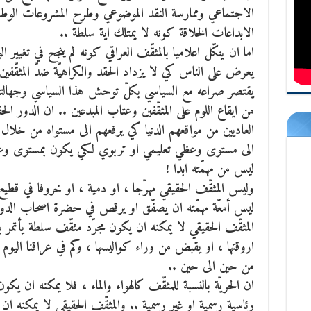
الاجتماعي وممارسة النقد الموضوعي وطرح المشروعات الوطنية
الابداعات الخلاقة كونه لا يمتلك اية سلطة ..
اما ان ينكّل اعلاميا بالمثقّف العراقي كونه لم ينجح في تغيير ا
يعرض على الناس كي لا يزداد الحقد والكراهيّة ضدّ المثقّفين
يقتصر صراعه مع السياسي بكلّ توحش هذا السياسي وجهالته 
من ايقاع اللوم على المثقّفين وعتاب المبدعين .. ان الدور ال
العاديين من مواقعهم الدنيا كي يرفعهم الى مستواه من خلال م
الى مستوى وعظي تعليمي او تربوي لكي يكون بمستوى وعقلي
ليس من مهمّته ابدا !
وليس المثقّف الحقيقي مهرّجا ، او دمية ، او خروفا في قطيع 
ليس أمعّة مهمّته ان يصفّق او يرقص في حضرة اصحاب الدولة 
المثقّف الحقيقي لا يمكنه ان يكون مجرّد مثقّف سلطة يأتمر ب
اروقتها ، او يقبض من وراء كواليسها ، وكم في عراقنا اليوم
من حين الى حين ..
ان الحريّة بالنسبة للمثقّف كالهواء والماء ، فلا يمكنه ان يكون
رئاسية رسمية او غير رسمية .. والمثقّف الحقيقي لا يمكنه ان يك