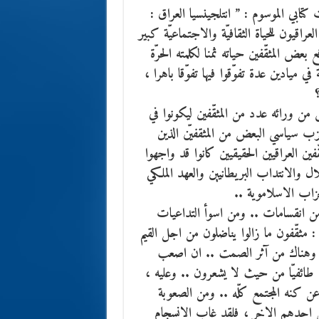
 سلسلة حلقات كتابي الموسوم : ” انتلجينسيا العراق :
عراقيون للحياة الثقافيّة والاجتماعيّة كبير
ض المثقّفين حياته ثمنا لكلمته الحرّة
 ميادين عدة تفوّقوا فيها تفوّقا باهرا ،
من ورائه عدد من المثقّفين ليكونوا في
زب سياسي البعض من المثقفيّن الذين
ّفين العراقيين الحقيقيين كانوا قد واجهوا
ل والانتداب البريطانيين والعهد الملكي
حزاب الاسلاموية ..
من انقسامات .. ومن اسوأ التداعيات
: مثقّفون ما زالوا يناضلون من اجل القيم
ى ، وهناك من آثر الصمت .. ان اصعب
ن طائفيّا من حيث لا يشعرون .. وعليه ،
عن كنه المجتمع كلّه .. ومن الصعوبة
هش احدهم الاخر ، فلقد غاب الانسجام