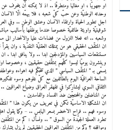
او جهويّا ، او مغاليا ومتطرفّا .. اذ لا يمكنه ان ينحرف عن م
وحدته الوطنيّة وعن حبّ كلّ شعبه ، فلا يهمّه الّا الانس
اجل تطوير الحياة وارتقاء الانسان وعشق الوطن .. وفي العر
شوفينيّة واوبئة طائفيّة خصوصا عندما يوظفّها بأساليب مباشرة
وشعبه .. انه فعلا النزول من فضاءات عليا والانحدار الى م
ان المثقّف الحقيقي هو من يمتلك العقليّة النقدّية ، وان يقرأ 
مستنقعات السياسيين والمؤدلجين ابدا .. ولا ينافق ابدا . ا
وينشرون يوميّا ليسوا كلّهم بمثقّفين حقيقيين ، وخصوصا او
يسمّى بـ ” المثقّف السياسي ” الذي تتحكّم فيه اهواءه وعواطف
الساحة العراقيّة اليوم بالطائفيين مع كلّ غلوهم وسوء تفك
الثقافي السوي ليشاركوا في تقهقر العراق وضياع العراقيين .. وت
من المناضلين والمحتجّين ضدّ الفساد والفاسدين .
ان المشكلة الاساسيّة تكمن في تعريف من يكون هذا ” المثقّ
وسوء فهم .. فراح الاخضر بسعر اليابس .. – وكما يقول اهل ا
تطرد العملة الجيّدة من السوق ” .. ونسأل : كم من المثقّفين ا
ومواقفه ؟ وكم من المثقّفين العراقيين الحقيقيين لم يزل يشار