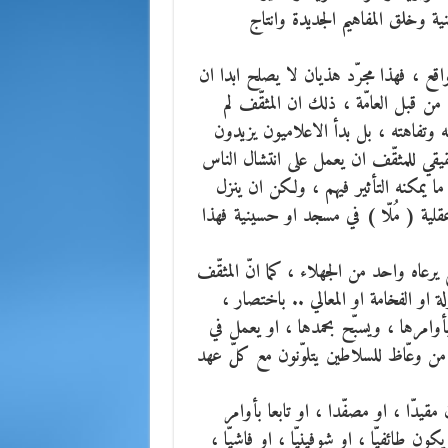
 وخلق المفاهيم الجديدة وانتاج
لواقع ، فهذا مجرّد هذيان لا يصلح ابدا ان
 من قبل العامّة ، ذلك ان المثقّف لم
وتفاهته ، بل بدأ الاعلاميون يزيدون
حقيقي للمثقّف ان يعمل على انتشال الناس
ا يمكنه التأثير فيهم ، ولكن ان ينزل
ة ( مُلّا ) في مسجد او حسينية فهذا
يرعاه واحد من الجهلاء ، كما انّ المثقّف
او الفخامة او المعالي .. باختصار ،
أوامرها ، ويسبّح بحمدها ، او يعمل في
 من وعّاظ للسلاطين يتلوّنون مع كلّ عهد
 مقيدّا ، او مصفّدا ، او تابعا بأوامر
ون طائفيّا ، او شوفينيّا ، او فاشيّا ،