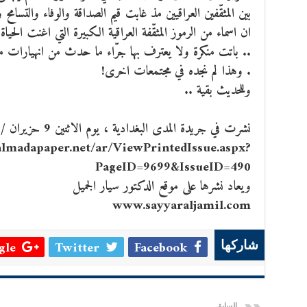
بين المثقّفين العراقيين مذ غابت قيم الصداقة والوفاء والتسامح
ان اسماء من الرموز المثقّفة العراقية الكبيرة التي اغنت الحياة ا
.. باتت منكرة ولا يعترف بها جرّاء ما حدث من انهيارات مف
. وهذا لم نجده في مجتمعات اخرى!
وللحديث بقية ..
نشرت في جريدة المدى البغدادية ، يوم الاثنين 9 حزيران / يونيو 2014 .
lmadapaper.net/ar/ViewPrintedIssue.aspx?
PageID=9699&IssueID=490
ويعاد نشرها على موقع الدكتور سيار الجميل
www.sayyaraljamil.com
le +
Twitter
Facebook
شاركها
السابق