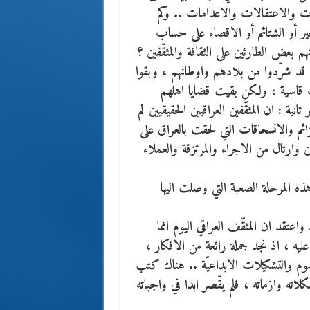
قات والاعتقالات والاعدامات .. وكم
ر أو الشتائم أو الاقصاء على حساب
نهم بعض الطارئين على الثقافة والمثقّفين ؟
نوا قد شرّدوا من بلادهم واوطانهم ، وبقوا
قاسية ، ولكن بقيت قضايا اهلهم
 : ان المثقّفين العراقيين الحقيقيين لم
ئم والانسحاقات التي لحقت بالعراق على
 وارتال من الاجراء والمرتزقة والعملاء
ه المرحلة الصعبة التي وصلت اليها
. واعتقد ان المثقّف العراقي اليوم انما
ه ، اذ نجد جملة رائعة من الافكار ،
سوم والتشكيلات الابداعيّة .. هناك كتب
اته وازماته ، فلم يقّصر ابدا في واجباته