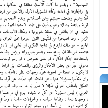
السياسية ” ،
وبقدر ما كانت الاسئلة مطلقة في احكامها ، سر
بل والمجازفة في ادانته وكأنه المسؤول الاول والاخير عن اوض
قلّة وعيهم وضعف حيلتهم وعن تخندقاتهم وعدم انسجامهم .
قوية وراجحة وعاقلة وهم يردّون على تلك الاسئلة المثيرة .
تعقيدا في ان يناقش في حلقة تلفزيونية ، وتكال الاتهامات ضد
الزمن ، وقد اصبحوا من المتّهمين الذين اجرموا بحقّ العراق و
الجميع – هو ذلك المبدع في نتاجه الفكري او العلمي او الاد
مجتمعه شريطة ان يندمج معه ويشعر بضروراته ويؤمن بتقدّمه
باستطاعته ابتكار افكار ، او خلق نصوص ، او رسم لوحات ،
دعوني اعبّر عن بعض الافكار والرؤى والنقدات التي اراها م
لا يكون ما سمعنا من اجوبة مجرّد وجهات نظر دفاعيّة ، وحتّ
وان مقدّمها مسؤولا عنها ، فمن المعتقد انها عبرّت عن آراء م
التنكيل بالمثقّف العراقي تنكيلا لا مبرّر له ابدا .. وقد قلت مر
العربي ) ليس مسؤولا عن كلّ ما نشهده اليوم في مرحلتنا
، وجهالة عامة ، وتفاهة سياسة ، وانحرافات ساسة ، ومدّعي 
كما اسمّيه دوما – ان يأخذ دور صانع القرار .. مهما بلغ من التنوي