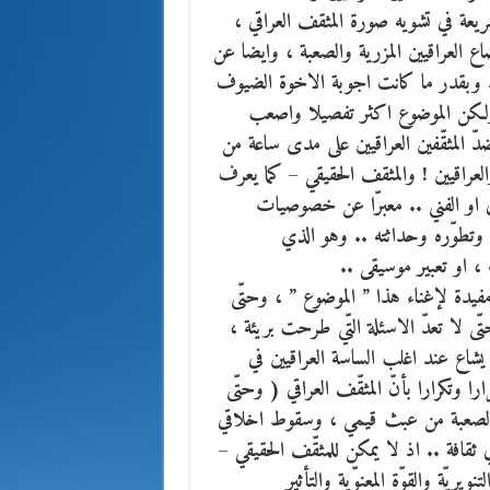
يعة في تشويه صورة المثقف العراقي ،
اع العراقيين المزرية والصعبة ، وايضا عن
. وبقدر ما كانت اجوبة الاخوة الضيوف
. ولكن الموضوع اكثر تفصيلا واصعب
ّ المثقّفين العراقيين على مدى ساعة من
العراقيين ! والمثقف الحقيقي – كما يعرف
بي او الفني .. معبرّا عن خصوصيات
 وتطوّره وحداثته .. وهو الذي
 او تعبير موسيقى ..
فيدة لإغناء هذا ” الموضوع ” ، وحتّى
ى لا تعدّ الاسئلة التّي طرحت بريئة ،
ا يشاع عند اغلب الساسة العراقيين في
ارا وتكرارا بأنّ المثقّف العراقي ( وحتّى
 الصعبة من عبث قيمي ، وسقوط اخلاقي
ثقافة .. اذ لا يمكن للمثقّف الحقيقي –
ريّة والقوّة المعنوّية والتأثير