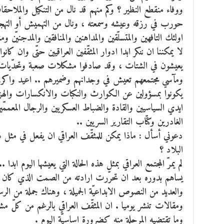
ووفاء منقطع النظير ؟ وكم منهم قد نال من التنكيل والملاح
حورب في رزقه وعيشه وسمعته ، ونال من التهميش أو التهجي
اولئك التافهين والمتسلّقين والمداهنين والمنافقين والمدجنيّن وم
لا يمكننا ان ننكر ابدا ادوار المثقّفين العراقيين حتّى وان كا
يعيشون في الشتات ، وقد صادفوا مشكلات صعبة وتحدّيات 
ومآسي مجتمعهم تعيش في وجدانهم وضميرهم .. اعيد واكرر ثانية
يكونوا بمسؤولين عن الكوارث والنكبات والانكسارات والهزا
ايدي السياسيين والقادة والضباط العسكريين والرجال المعممّين
الغادرين وكتّاب التقارير السريين ..
دعوني أسأل : ماذا يمكن للمثقّف العراقي ان يفعل في مثل هذ
البلاد ؟
لم يمرّ المجتمع العراقي بمثل هذه الحالة التي يعيشها اليوم ابدا .
يساهم بدوره بعد ان تحرّرت ارادته من الصمت الذي كان علي
والعديد من النصوص الابداعيّة الجميلة ، وهناك جملة من الر
ومقالات تنشر يوميا . ان المثقّف العراقي بالرغم من كلّ مشكل
وما تقتضيه المرحلة منه كضرورة اساسيّة اليوم .