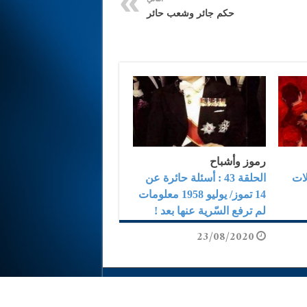
حكم جائر وشعب حائر
رموز وأشباح
لالات
الحلقة 43 : أسئلة حائرة عن
14 تموز/ يوليو 1958 معلومات
لم ترفع السّرية عنها بعد !
23/08/2020
Designed by
Ayoub Media