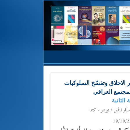
ر الاخلاق وتفسّخ السلوكيات
مجتمع العراقي
 الثانية
يّار الجَميل / تورنتو - كندا
19/10/2