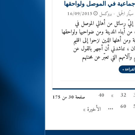
 جماعية في الموصل ولواحقها
سيّار الجَميل - بروكسل
16/09/2015
ليّ رسائل من أهالي الموصل في
 من أبناء المدينة ومن ضواحيها ولواحقها
ة ومن أهلها الذين نزحوا إلى اقليم
ن ، تناشدني أن أجهر بالقول عن
 وآلامهم التي تعبّر عن محنتهم
لقراءة »
40
»
32
صفحة 30 من 175
60
...
الأخيرة »