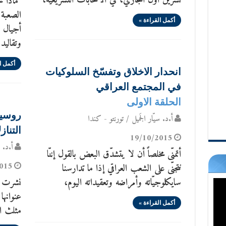
تشرين أول الجاري، في الانتخابات التشريعية،
ماذا نح
الصعبة
أكمل القراءة »
أجيال 
وتقاليد 
أكمل ا
انحدار الاخلاق وتفسّخ السلوكيات
في المجتمع العراقي
الحلقة الاولى
روسيا
أ.د. سيّار الجَميل / تورنتو - كندا
التناز
19/10/2015
أ.د. س
أتمنّى مخلصاً أن لا يتشدّق البعض بالقول إننّا
015
نتجنّى على الشعب العراقي إذا ما تدارسنا
سايكلوجيّاته وأمراضه وتعقيداته اليوم،
نشرت ق
عنوانها
أكمل القراءة »
مثلث ا