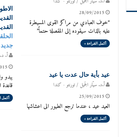
أ.د. سيّار الجَميل / تورنتو - كندا
الاطوا
28/09/2015
القدي
“خوف العبادي من مراكز القوى المسيطرة
القدي
عليه بالذات سيقوده إلى المقصلة حتماً”
أكمل القراءة »
جديد
أ. د. 
015
عيد بأية حال عدت يا عيد
يبدو وا
أ.د. سيّار الجَميل / تورنتو - كندا
قاعدة ا
25/09/2015
أكمل ا
العيد عيد ، عندما ترجع الطيور الى اعشاشها
أكمل القراءة »