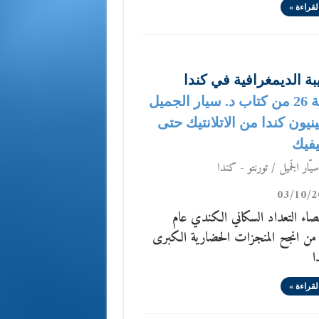
لقراءة »
بة الديمغرافية في كندا
الحلقة 26 من كتاب د. سيار الجميل
نيون كندا من الاتلانتيك حتى
يفيك
يّار الجَميل / تورنتو - كندا
03/10/2
اء التعداد السكاني الكندي عام
201 من انجح المنجزات الحضارية الكبرى
ا
لقراءة »