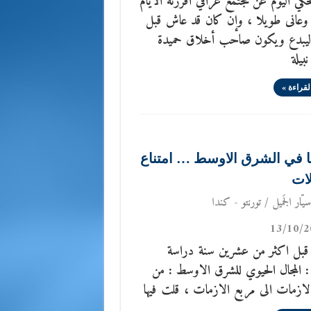
كي اليوم عن مجتمع عراقي أفرزته الأيام
 وعانى طويلا ، وإن كان قد عاش قبل
ليبدع ويكون صاحب أخلاق حميدة
نبيلة
لقراءة »
 في الشرق الاوسط … امتناع
لات
يّار الجَميل / تورنتو - كندا
13/10/2
بل اكثر من عشرين سنة دراسة
 : المجال الحيوي للشرق الاوسط : من
لازمات الى مربع الازمات ، قلت فيها