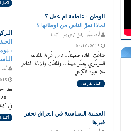
أكمل ا
الوطن : عاطفة ام عقل ؟
لماذا تفرّ الناس من اوطانها ؟
التركي
أ.د. سيّار الجَميل / تورنتو - كندا
04/10/2015
: دومي
ضاعَت لحانا، صفينةْ… ناس غُربة بالمدينة
الباس
السَرسَري يِجسَر علينةْ… والمخنّث والزنانة الشاعر
أ.د. س
ملا عبود الكرخي
015
أكمل القراءة »
يعد احص
1
في كند
العملية السياسية في العراق تحفر
أكمل ا
قبرها