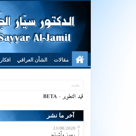
مقالات
الشأن العراقي
افكار
آخر ما نشر
23/08/2020
رموز وأشباح