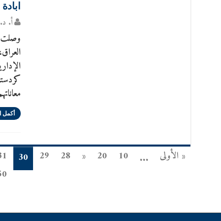
ابادة
أ. د. 
وصلت إ
العراق،
الإداري
كردستا
معاناتهم
أكمل ا
« الأولى
10
20
«
28
29
31
30
...
50