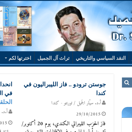
النقد السياسي والتاريخي
تراث آل الجميل
اخترتها لكم
جوستن ترودو .. فاز الليبراليون في
انحدا
كندا
في ال
الحلقة
أ.د. سيّار الجَميل / تورنتو - كندا
أ.د. س
29/10/2015
فاز الحزب الليبرالي الكندي، يوم 20 أكتوبر/
015