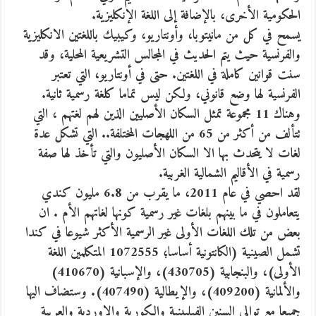
الحكومية الأخرى، بالإضافة إلى اللغة الإنكليزية.
يسمح في كل من مانيتوبا، وأونتاريو، وكيبيك باللغتين الانكليزية
والفرنسية حيث يتم الحديث في المجالس التشريعية المحلية، وقد
سنت قوانين كاملة في اللغتين. حتى في أونتاريو، التي تعتبر
الفرنسية لها وضع قانوني، ولكن ليس تماما كلغة رسمية ثانية.
وهناك 11 مجموعة تمثل السكان الأصليين الذين لهم لغتهم ، التي
تتألف من أكثر من 65 من اللهجات المختلفة.. التي تشكل عدة
لغات لا يتحدث بها الا السكان الأصليون والتي تأخذ لها صفة
رسمية في الأقاليم الشمالية الغربية.
لقد احصي في عام 2011، ما يقرب من 6.8 مليون كندي
يتعاملون في ما بينهم بلغات غير رسمية كونها لغاتهم الأم . ان
بعض من تلك اللغات الأولى غير الرسمية الأكثر شيوعا في كندا
تشمل الصينية (الكانتونية أساسا؛ 1072555 المتكلمين اللغة
الأولى)، والبنجابية (430705)، والإسبانية (410670)
والألمانية (409200)، والإيطالية (407490). وستضاف اليها
جميعا مع توالي السنين الفيلبينية والكورية والاوردية والعربية