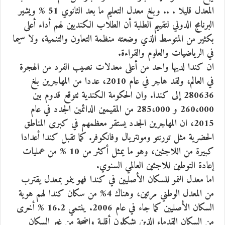
المعدل قليلا . .. وبلغ معدل التعليم ما بعد الثانوي 51 % ويشير
البرنامج الدولي لتقييم الطلبة أن الطلاب الكنديين لهم أداء أعلى
بكثير من المتوسط الذي وضعته منظمة التعاون والتنمية، ولا سيما
في الرياضيات والعلوم والقراءة.
ان كندا لديها واحد من أعلى معدلات نصيب الفرد من الهجرة
في العالم، ولقد هاجر في عام 2010، عددا من المهاجرين بلغ
280636 إلى كندا. وان الحكومة الكندية تتوقع قدوم بين
260،000 و 285،000 من المقيمين الدائمين الجدد في عام
2015، ان المهاجرين الجدد يستقر معظمهم في كبرى المناطق
الحضرية مثل تورنتو ومونتريال وفانكوفر. كما تقبل كندا أعدادا
كبيرة من اللاجئين، وهو ما يمثل أكثر من 10 % من عمليات
إعادة التوطين للاجئين العالمي السنوي.
اما معدل النمو للسكان الأصليين في كندا فهو ينمو بمعدل يقترب
من المعدل الوطني مرتين، وهناك 4% من سكان كندا لهم هوية
السكان الأصليين كما جاء في عام 2006. ينتمي 16.2 % أخرى
من السكان القدماء الذين يشكلون أقلية واضحة من غير السكان