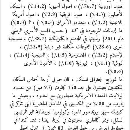
اصول اوروبية (76.7٪) ، اصول آسيوية (14.2٪) ، السكان
الأصليون (4.3٪) ، اصول افريقية (2.9٪) ، اصول أمريكا
اللاتينية (1.2٪) ، متعددو الأعراق (0.5٪ ) ، ؟ (0.3٪)
اما الديانات الموجودة في كندا ( حسب المسح الأسري الوطني
عام 2011) ونسبتها في المجتمع :الكاثوليكية (38.7٪) ، مسيحية
اخرى (28.6٪) مجموعات سكانية غير دينية (23.9٪) ،
الإسلام (3.2٪) ، الهندوسية (1.5٪) ، السيخية (1.4٪) ،
البوذية (1.1٪) ، اليهودية (1.0٪) ، الأديان الأخرى
(0.6٪).
اما التوزيع الجغرافي للسكان ، فان حوالي أربعة أخماس السكان
الكنديين يعيشون على بعد 150 كيلومتر (93 ميل) من حدود
الولايات المتحدة الامريكية متجاورين مع الحدود . ويعيش ما
يقرب من 80 % من الكنديين في المناطق الحضرية التي تتركز في
كيبيك سيتي ووندسور الممر، وكولومبيا البريطانية البر الرئيسي
السفلى، وممر كالغاري ادمونتون في ألبرتا. ايضا ، تمتد كندا في
خطوط العرض من خط العرض 83 شمالا إلى شمال الخط