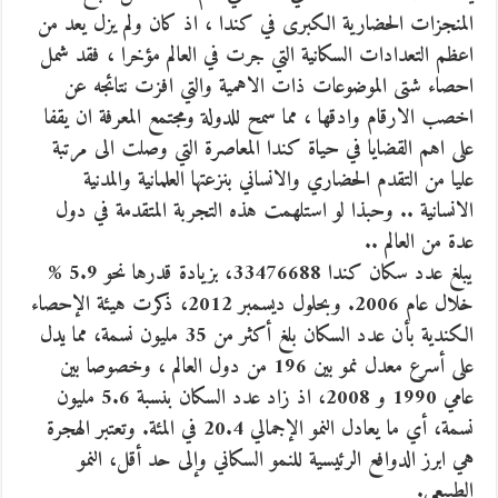
المنجزات الحضارية الكبرى في كندا
، اذ كان ولم يزل يعد من
اعظم التعدادات السكانية التي جرت في العالم مؤخرا ، فقد شمل
احصاء شتى الموضوعات ذات الاهمية والتي افزت نتائجه عن
اخصب الارقام وادقها ، مما سمح للدولة ومجتمع المعرفة ان يقفا
على اهم القضايا في حياة كندا المعاصرة التي وصلت الى مرتبة
عليا من التقدم الحضاري والانساني بنزعتها العلمانية والمدنية
الانسانية .. وحبذا لو استلهمت هذه التجربة المتقدمة في دول
عدة من العالم ..
يبلغ عدد سكان كندا 33476688، بزيادة قدرها نحو 5.9 %
خلال عام 2006. وبحلول ديسمبر 2012، ذكرت هيئة الإحصاء
الكندية بأن عدد السكان بلغ أكثر من 35 مليون نسمة، مما يدل
على أسرع معدل نمو بين 196 من دول العالم ، وخصوصا بين
عامي 1990 و 2008، اذ زاد عدد السكان بنسبة 5.6 مليون
نسمة، أي ما يعادل النمو الإجمالي 20.4 في المئة. وتعتبر الهجرة
هي ابرز الدوافع الرئيسية للنمو السكاني وإلى حد أقل، النمو
الطبيعي.