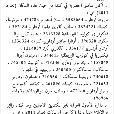
ان أكبر المناطق الحضرية في كندا من حيث عدد السكان (تعداد
2011) هي :
تورونتو أونتاريو 5583064 ، لندن أونتاريو 474786 ، مونتريال
كيبيك 3824221 ، سانت كاثرين-نياجرا أونتاريو 392184 ،
فانكوفر في كولومبيا البريطانية 2313328 ، هاليفاكس نوفا
سكوتيا 390328 ، أوتاوا جاتينو أونتاريو-كيبيك 1236324 ،
أوشاوا أونتاريو 356177 ، كالغاري ألبرتا 1214839 ،
فيكتوريا في كولومبيا البريطانية 344615 ، ادمونتون ألبرتا
1159869 ، وندسور أونتاريو 319246 ، كويبك 765706 ،
ساسكاتون ساسكاتشوان 260600 ، وينيبيغ في مانيتوبا
730018 ، ريجينا ساسكاتشوان 210556 ، هاملتون أونتاريو
721053 ، شيربروك كيبيك 201890 ، كيتشنر-كامبريدج
واترلو أونتاريو 477160 ، وسانت جون نيوفاوندلاند ولابرادور
196966
اما دائرة الأصول العرقية لغير الكنديين الاصليين وهم قلة ، والتي
تم الابلاغ عنها ذاتيا (كما جاء في بيانات تعداد 2011 ، هي :