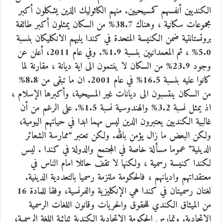
الكنديين أنفسهم كمسيحيين. منهم الكاثوليك الذين يشكلون أكبر
مجموعات سكانية ، وهناك 38.7% من السكان يمثلون أكبر طائفة
بروتستانتية ضمن الكنيسة المتحدة في كندا يليهم الانكليكان بنسبة
5.0% ، ثم المعمدانيين بنسبة 1.9%. وفي عام 2011، أعلن عن
وجود 23.9% من السكان لا ينتمون الى اية ديانة ، مقارنة لما
كانوا عليه بنسبة 16.5% في عام 2001. ان ما تبقى من 8.8%
من السكان ينتسبون الى ديانات غير المسيحية، وأكبرها الإسلام ،
اذ يمثل نسبة 3.2% والهندوسية نسبة 1.5%. على الرغم من أن
غالبية الكنديين يعتبرون الدين ليس مهما ابدا في حياتهم اليومية،
ولكن البعض ما زال يؤمن بالله. ولكن تعتبر “ممارسة الشعائر
الدينية” عموما مسألة خاصة في المجتمع والدولة في كندا . ليس
لكندا كنيسة رسمية ، ولكنها لا تقف حائلا امام الناس في
معتقداتهم واديانهم ، فالحكومة ملتزمة رسميا بالتعددية الدينية.
لغتان رسميتان في كندا هي الإنكليزية والفرنسية، وفقا للمادة 16
من الميثاق الكندي للحقوق والحريات وقانون اللغات الرسمية
الاتحادية. وتمارس الحكومة الاتحادية الكندية ثنائية اللغة الرسمية،