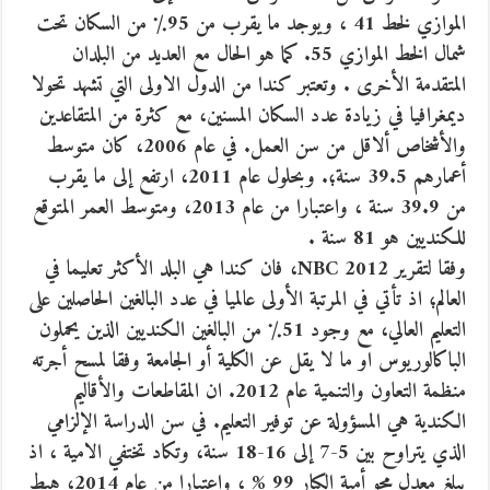
الموازي لخط 41 ، ويوجد ما يقرب من 95٪ من السكان تحت
شمال الخط الموازي 55. كما هو الحال مع العديد من البلدان
المتقدمة الأخرى . وتعتبر كندا من الدول الاولى التي تشهد تحولا
ديمغرافيا في زيادة عدد السكان المسنين، مع كثرة من المتقاعدين
والأشخاص ألاقل من سن العمل. في عام 2006، كان متوسط
أعمارهم 39.5 سنة؛. وبحلول عام 2011، ارتفع إلى ما يقرب
من 39.9 سنة ، واعتبارا من عام 2013، ومتوسط العمر المتوقع
للكنديين هو 81 سنة .
وفقا لتقرير NBC 2012، فان كندا هي البلد الأكثر تعليما في
العالم؛ اذ تأتي في المرتبة الأولى عالميا في عدد البالغين الحاصلين على
التعليم العالي، مع وجود 51٪ من البالغين الكنديين الذين يحملون
الباكالوريوس او ما لا يقل عن الكلية أو الجامعة وفقا لمسح أجرته
منظمة التعاون والتنمية عام 2012. ان المقاطعات والأقاليم
الكندية هي المسؤولة عن توفير التعليم. في سن الدراسة الإلزامي
الذي يتراوح بين 5-7 إلى 16-18 سنة، وتكاد تختفي الامية ، اذ
يبلغ معدل محو أمية الكبار 99 % ، واعتبارا من عام 2014، هبط