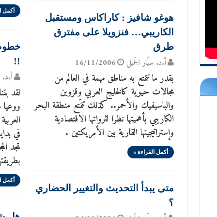
أكمل ا
هوغو شافيز : كاراكاس ومستقبل
الكاريبي… فنزويلا على مفترق
طرق
خطوط 
!!
أ.د. سيّار الجَميل
16/11/2006
بقدر ما تتمتع به مناطق مهمة في العالم من
أ.د. س
مجالات حيوية كالخليج العربي وقزوين
لقد بتن
والباسيفيك والأحمر.. كذلك تتمّتع منطقة البحر
ووعيا م
الكاريبي بأهميتها نظرا لثرواتها الاقتصادية
العربية
وإستراتيجيتها القارية بين الأمريكتين .
في بداي
تجد الم
أكمل القراءة »
بطريقته
أكمل ا
متى يبدأ التحديث والتغيير الحضاري
؟
هل يتغ