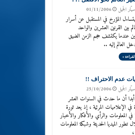
يّار الجَميل
01/11/2006
تساءل المؤرخ في المستقبل عن أسرار
عالم بين القرنين العشرين والواحد
ين عندما يكتشف حجم الزمن الضيق
ل العالم إليه ..
لقراءة »
ات عدم الاحتراف !!
يّار الجَميل
25/10/2006
 أبدا أن ما حدث في السنوات العشر
 في الإعلاميات المرئية ، إذ يعد ثورة
في المعلومات والرأي والأفكار والأخبار
 تطور الميديا الحديثة وشبكة المعلومات
،