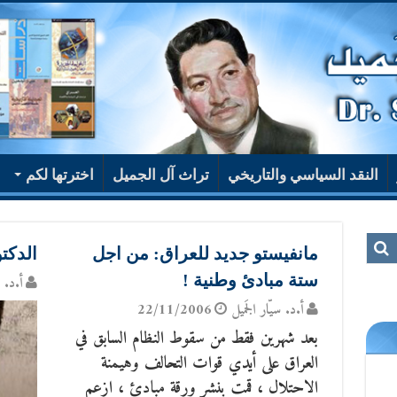
النقد السياسي والتاريخي
تراث آل الجميل
اخترتها لكم
مانفيستو جديد للعراق: من اجل
الدكت
ستة مبادئ وطنية !
أ.د. س
أ.د. سيّار الجَميل
22/11/2006
بعد شهرين فقط من سقوط النظام السابق في
العراق على أيدي قوات التحالف وهيمنة
الاحتلال ، قمت بنشر ورقة مبادئ ، ازعم