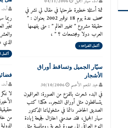
أ.د. سيّار الجَميل
04/11/2006
أ.د. س
ثمة أسئلة خطيرة طرحتها في مقال لي نشر في
صحف عدة يوم 18 نوفمبر 2002 بعنوان : ”
ربما سي
حقيقة مشروع ” تغيير العالم ” : متى يفهمها
تغيّر ال
العرب دولا ومجتمعات ؟ ” ،
والعشر
الذي دخ
أكمل القراءة »
أكمل ا
سيّار الجميل وتساقط أوراق
فضائي
الأشجار
أ.د. س
عبد المنعم الأعسم
30/10/2006
لا ننكر
في البدء شعرت بالفزع من الصورة: العراقيون
الأخيرة
يتساقطون مثل أوراق الشجر.. هكذا كتب
حقيقية 
الصديق الحاضر دائما في مشغولياتنا الدكتور
من خلال
سيار الجميل، فقد صدمني اختزال فجيعة إبادة
الدولية 
النوع العراقي الى صورة شعرية رومانسية مثل