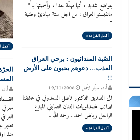
بتواضع شديد ، أنها مهمّة جدا ، وأسميتها بـ ”
مانفيستو العراق : من اجل ستة مبادئ وطنية
“
أكمل القراءة »
أكمل ا
الصّبة المندائيون : برحي العراق
العذب… دعوهم يحيون على الأرض
الحرّة
!!
المسر
أ.د. سيّار الجَميل
19/11/2006
أ.د. س
الى الصديق الدكتور فاضل السعدوني في عشقنا
القسمان
الدائب لمحمداويات الفنان الصابئي المبدع
معرفي 
الراحل رياض احمد ـ رحمه الله ـ
العراقي
تعتبر ج
أكمل القراءة »
منذ اوا