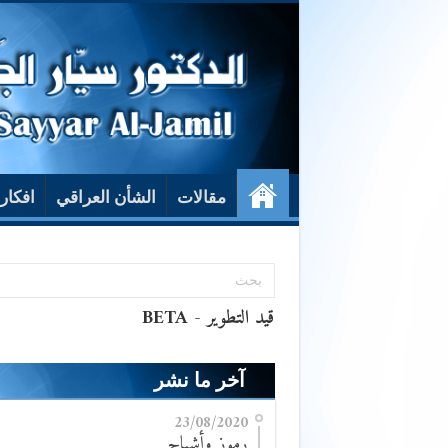
مقالات
الشأن العراقي
افكار
آخر ما نشر
23/08/2020
رموز وأشباح