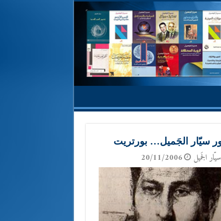
ور سيّار الجَميل… بورتريت
يّار الجَميل
20/11/2006