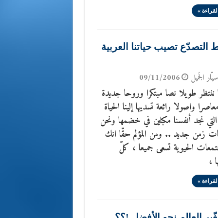
لقراءة »
التصدّع تصيب حياتنا العربية
يّار الجَميل
09/11/2006
ا ننتظر طويلا نصا مبتكرا وروحا جديدة
عاصرا واصولا رائعة تسديها إلينا الحياة
 التي نجد أنفسنا مكبلين في خضمها ونحن
ات زمن جديد .. ومن المؤلم حقّا انك
جتمعات الحيوية تسعى جميعا ، كلّ
ا ،
لقراءة »
ّير العالم نحو الأفضل !؟؟