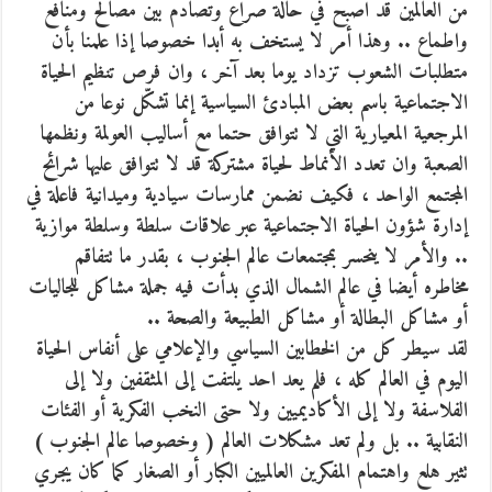
من العالمين قد اصبح في حالة صراع وتصادم بين مصالح ومنافع
واطماع .. وهذا أمر لا يستخف به أبدا خصوصا إذا علمنا بأن
متطلبات الشعوب تزداد يوما بعد آخر ، وان فرص تنظيم الحياة
الاجتماعية باسم بعض المبادئ السياسية إنما تشكّل نوعا من
المرجعية المعيارية التي لا تتوافق حتما مع أساليب العولمة ونظمها
الصعبة وان تعدد الأنماط لحياة مشتركة قد لا تتوافق عليها شرائح
المجتمع الواحد ، فكيف نضمن ممارسات سيادية وميدانية فاعلة في
إدارة شؤون الحياة الاجتماعية عبر علاقات سلطة وسلطة موازية
.. والأمر لا ينحسر بمجتمعات عالم الجنوب ، بقدر ما تتفاقم
مخاطره أيضا في عالم الشمال الذي بدأت فيه جملة مشاكل للجاليات
أو مشاكل البطالة أو مشاكل الطبيعة والصحة ..
لقد سيطر كل من الخطابين السياسي والإعلامي على أنفاس الحياة
اليوم في العالم كله ، فلم يعد احد يلتفت إلى المثقفين ولا إلى
الفلاسفة ولا إلى الأكاديميين ولا حتى النخب الفكرية أو الفئات
النقابية .. بل ولم تعد مشكلات العالم ( وخصوصا عالم الجنوب )
تثير هلع واهتمام المفكرين العالميين الكبار أو الصغار كما كان يجري