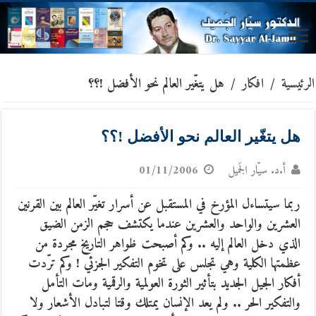
الرئيسية
/
افكار
/
هل يتغّير العالم نحو الأفضل !؟؟
هل يتغّير العالم نحو الأفضل !؟؟
أ.د. سيّار الجَميل
01/11/2006
ربما سيتساءل المؤرخ في المستقبل عن أسرار تغيّر العالم بين القرنين
العشرين والواحد والعشرين عندما يكتشف حجم الزمن الضيق
الذي دخل العالم إليه ..
وكم أصبحت ظواهر التاريخ مجردة من
عظمتها الكلية وهي تجلس على تخوم التفكير الجزئي ! وكم ترّدت
أفكار الجيل الجديد بتأثير الثورة العولمية والرقمية ومات التأمل
والتفكير الحر .. ولم يعد الإنسان يمتلك وقتا لتبادل الأشعار ولا