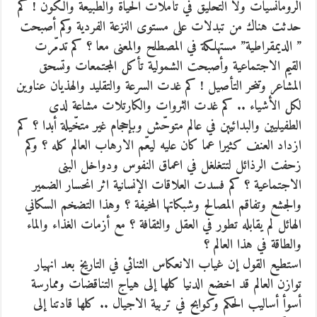
الرومانسيات ولا التحليق في تأملات الحياة والطبيعة والكون ! كم
حدثت هناك من تبدلات على مستوى النزعة الفردية وكم أصبحت
” الديمقراطية” مستهلكة في المصطلح والمعنى معا ؟ كم تدمّرت
القيم الاجتماعية وأصبحت الشمولية تأكل المجتمعات وتسحق
المشاعر وتنحر التأصيل ! كم غدت السرعة والتقليد والهذيان عناوين
لكل الأشياء .. كم غدت الثروات والكارتلات مشاعة لدى
الطفيليين والبدائيين في عالم متوحّش وبإحجام غير متخّيلة أبدا ؟ كم
ازداد العنف كثيرا عما كان عليه ليعّم الارهاب العالم كله ؟ وكم
زحفت الرذائل لتتغلغل في اعماق النفوس ودواخل البنى
الاجتماعية ؟ كم فسدت العلاقات الإنسانية اثر انحسار الضمير
والجشع وتفاقم المصالح وشبكاتها المخيفة ؟ وهذا التضخم السكاني
الهائل لم يقابله تطور في العقل والثقافة ؟ مع أزمات الغذاء والماء
والطاقة في هذا العالم ؟
استطيع القول إن غياب الانعكاس الثنائي في التاريخ بعد انهيار
توازن العالم قد اخضع الدنيا كلها إلى هياج التناقضات وممارسة
أسوأ أساليب الحكم وكوابح في تربية الاجيال .. كلها قادتنا إلى