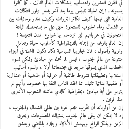
في القرن العشرين واهتمامهم بمشكلات العالم الثالث ـ كما كانوا
يسمونه ـ ! إن الحياة تتيبّس يوما بعد آخر بفعل تبلور التكتلات
العالمية التي تهمها كيف تكاثر الثروات وكيف تغدو برمائيات بين
بر الشمال وماء الجنوب لتستحوذ حتى على ما يستحصله الباعة
المتجولون في عرباتهم التي تزدحم بها شوارع المدن التعيسة !
إن العالم بالرغم من إيمانه بالديمقراطية كأسلوب حياة وتعامل
وتربية وأصول ، فان تجاربها السياسية تكاد تكون فاشلة في أجزاء
متنوعة من عالم الجنوب ، ليس لما تحمله من مبادئ ولكن لسوء
الخطاب الذي يسوقّها سريعا في مجتمعاتنا أولا ، ولسوء أساليب
استلابها وتطبيقاتها بشروط طائفية أو عرقية أو مذهبية أو عشائرية
أو طفيلية بدائية ثانيا.. مما افقد الناس الثقة بها خصوصا وأنهم لم
يتربوا على أية مبادئ ديمقراطية كالذي عاشته الشعوب الأخرى
منذ قرنين .
إن من أولوياتنا أن نقّرب حجم الهوة بين عالمي الشمال والجنوب ،
إذ لا يمكن ان يبقى عالم الجنوب يستهلك المصنوعات ويحرق
الزمن ويتنكر للواقع ويهمش الأذكياء ويتلذذ بالماضي ويعشق