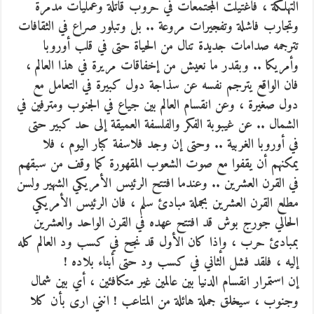
التهلكة ، فاغتيلت المجتمعات في حروب قاتلة وعمليات مدمرة
وتجارب فاشلة وتفجيرات مروعة .. بل وتبلور صراع في الثقافات
تترجمه صدامات جديدة تنال من الحياة حتى في قلب أوروبا
وأمريكا .. وبقدر ما نعيش من إخفاقات مريرة في هذا العالم ،
فان الواقع يترجم نفسه عن سذاجة دول كبيرة في التعامل مع
دول صغيرة ، وعن انقسام العالم بين جياع في الجنوب ومترفين في
الشمال .. عن غيبوبة الفكر والفلسفة العميقة إلى حد كبير حتى
في أوروبا الغربية .. وحتى إن وجد فلاسفة كبار اليوم ، فلا
يمكنهم أن يقفوا مع صوت الشعوب المقهورة كما وقف من سبقهم
في القرن العشرين .. وعندما افتتح الرئيس الأمريكي الشهير ولسن
مطلع القرن العشرين بجملة مبادئ سلم ، فان الرئيس الأمريكي
الحالي جورج بوش قد افتتح عهده في القرن الواحد والعشرين
بمبادئ حرب ، وإذا كان الأول قد نجح في كسب ود العالم كله
إليه ، فلقد فشل الثاني في كسب ود حتى أبناء بلاده !
إن استمرار انقسام الدنيا بين عالمين غير متكافئين ، أي بين شمال
وجنوب ، سيخلق جملة هائلة من المتاعب ! انني ارى بأن كلا