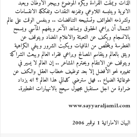
الذات ويمقت القراءة ويكره الموضوع ويهجر الأوطان ويعبد
الانوية ويتلبسه اللاوعي وتفزعه النقدات وتفككه الانقسامات
وتشرذمه الطوائف وتستبيحه التناقضات .. وبنفس الوقت على عالم
الشمال أن يراعي الحقوق ويساعد الآخر ويتفهم المآسي ويسمح
بالانسجام ويكف عن التعبئة والاعلام المضاد ويتوقف عن
الغطرسة ويتخّلص من المافيات ويكبت الشرور وينفي الكراهية
ويثق بالعالم ويتقاسم المصالح ويراعي فقراء العالم ويبعث الشراكة
ويتوقف عن الانتقام ويحترم المشاعر .. إن العالم لا يسير في
تغييره نحو الأفضل إلا بعد توظيف خطاب العقل والكف عن
غوغائية الضياع .. فهل سترضي كلماتي هذا العالم ؟ انه يزداد
ضراوة من اجل مستقبل مجهول سيعج بالانهيارات الخطيرة.
www.sayyaraljamil.com
البيان الاماراتية 1 نوفمبر 2006