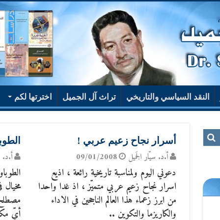
النقد السياسي والتاريخي
تراث آل الجميل
اخترتها لكم
أسرار نجاح زعيم عربي !
الطوب
أ.د. سيّار الجَميل
09/01/2008
أ.د. س
دعوني اليوم ولمناسبة تاريخية رائعة ، اذيع
الطوباو
اسرار نجاح زعيم عربي متميّز ، اذ غدا واحدا
مخيال ف
من ابرز زعماء هذا العالم الناجحين في الاداء
والكاريزما والتكوين ..
أيِّ مك