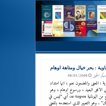
اوية : بحر خيال ومتاهة اوهام
يّار الجَميل
08/01/2008
ية : المعنى والمضمون نعم ، انها امتداد
ي الافق البعيد ، ورسوخ اوهام ، وهو
مصطلح من اليونانية u-topos، أي “ليس في
ان” . وهو التعبير الذي استخدمه بالمعنى