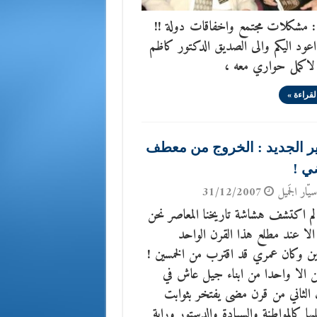
 : مشكلات مجتمع واخفاقات دولة !!
عود اليكم والى الصديق الدكتور كاظم
اكمل حواري معه ،
لقراءة »
ير الجديد : الخروج من معطف
ي !
يّار الجَميل
31/12/2007
لم اكتشف هشاشة تاريخنا المعاصر نحن
لا عند مطلع هذا القرن الواحد
ين وكان عمري قد اقترب من الخمسين !
ن الا واحدا من ابناء جيل عاش في
الثاني من قرن مضى يفتخر بثوابت
يها كالمواطنة والسيادة والدستور وراية