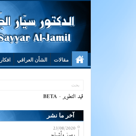
مقالات
الشأن العراقي
افكار
آخر ما نشر
23/08/2020
رموز وأشباح