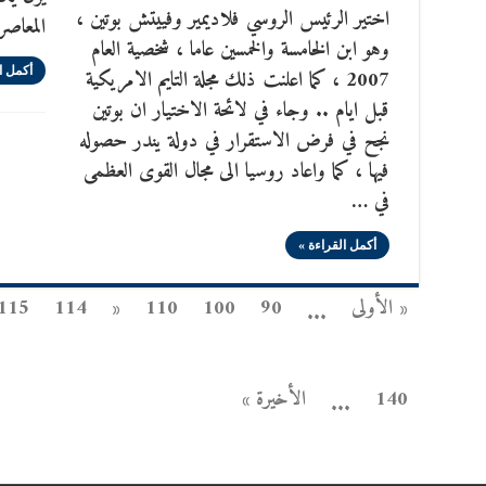
اختير الرئيس الروسي فلاديمير وفييتش بوتين ،
المعاصر
وهو ابن الخامسة والخمسين عاما ، شخصية العام
2007 ، كما اعلنت ذلك مجلة التايم الامريكية
أكمل ا
قبل ايام .. وجاء في لائحة الاختيار ان بوتين
نجح في فرض الاستقرار في دولة يندر حصوله
فيها ، كما واعاد روسيا الى مجال القوى العظمى
في …
أكمل القراءة »
« الأولى
90
100
110
«
114
115
...
140
الأخيرة »
...