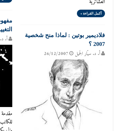
العشائرية
أكمل القراءة »
مفهوم
التغيي
فلاديمير بوتين : لماذا منح شخصية
أ. د. 
2007 ؟
أ. د. سيّار الجَميل
26/12/2007
مقدمة 
للكاتب
يزل يكت