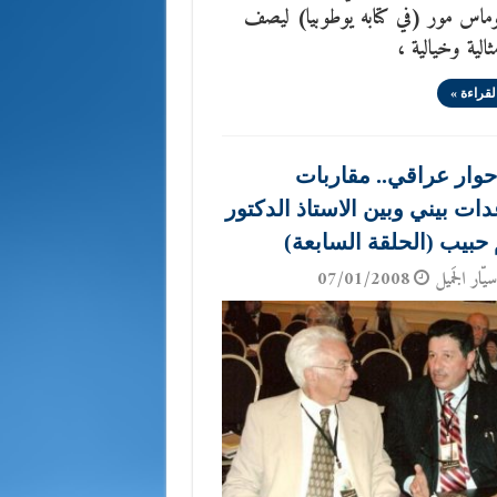
وماس مور (في كتابه يوطوبيا) ليصف
الية وخيالية ،
لقراءة »
حوار عراقي.. مقاربات
دات بيني وبين الاستاذ الدكتور
حبيب (الحلقة السابعة)
يّار الجَميل
07/01/2008