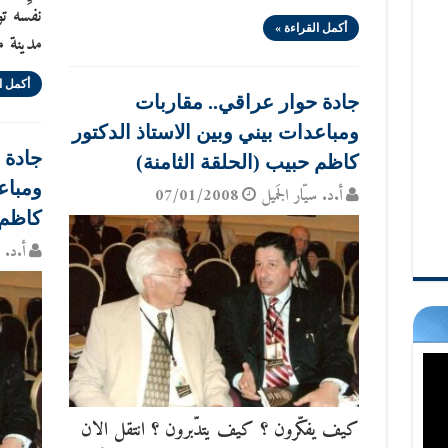
نفسه ت
أكمل القراءة »
مدينة مث
أكمل ا
جادة حوار عراقي.. مقاربات
ومباعدات بيني وبين الاستاذ الدكتور
جادة 
كاظم حبيب (الحلقة الثامنة)
ومباع
أ.د. سيّار الجَميل
07/01/2008
كاظم 
أ.د. س
كيف يفكّرون ؟ كيف يتدّبرون ؟ انتقل الان