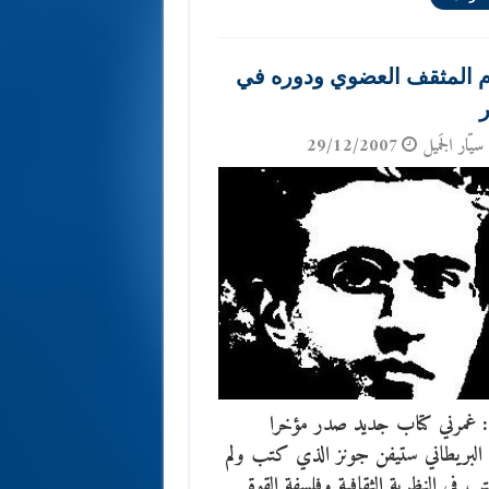
 المثقف العضوي ودوره في
ر
سيّار الجَميل
29/12/2007
: غمرني كتاب جديد صدر مؤخرا
 البريطاني ستيفن جونز الذي كتب ولم
ب في النظرية الثقافية وفلسفة القوة