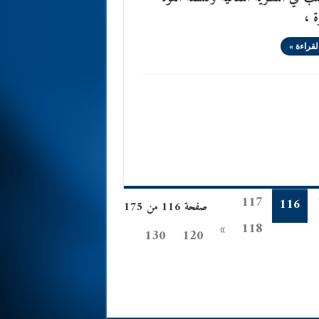
ة ،
لقراءة »
117
116
صفحة 116 من 175
»
118
130
120