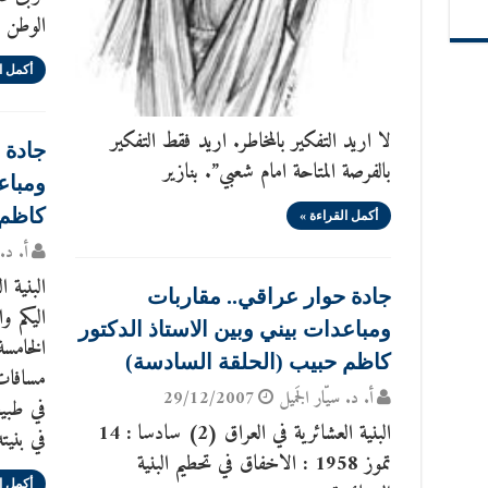
الوطن و
أكمل ا
لا اريد التفكير بالمخاطر. اريد فقط التفكير
جادة 
بالفرصة المتاحة امام شعبي”. بنازير
ومباع
كاظم 
أكمل القراءة »
أ. د. 
جادة حوار عراقي.. مقاربات
اليكم و
ومباعدات بيني وبين الاستاذ الدكتور
الخامسة
كاظم حبيب (الحلقة السادسة)
مسافات
أ. د. سيّار الجَميل
29/12/2007
في طبيع
البنية العشائرية في العراق (2) سادسا : 14
في بنيت
تموز 1958 : الاخفاق في تحطيم البنية
أكمل ا