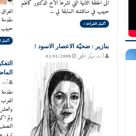
الى الحلقة الثانية التي نشرها الاخ الدكتور كاظم
حبيب في مناقشته السابقة لي ..
العراق
مقدمة ا
أكمل القراءة »
حبيب ل
أكمل ا
بنازير : ضحيّة الاعصار الاسود !
أ. د. سيّار الجَميل
02/01/2008
التفك
الماض
أ.د. س
مقدمة 
العرب ا
والعشر
ولم اك
النصف 
تربى عل