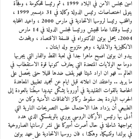
امين مجلس الامن في البلاد 1999 ، ثم رئيسا للحكومة ، وفجأة
يتولى اختصاصات رئيس الدولة وكالة في 31 ديسمبر 1999 ،
وانتخب رئيسا لروسيا الاتحادية في مارس 2000 ، واعيد انتخابه
رئيسا وقائدا عاما للجيش ورئيسا لمجلس الدولة في 14 مارس
2004. يحمل بوتين الدكتوراه في فلسفة الاقتصاد ، ويتحدث
الانكليزية والالمانية ، وهو متزوج وله ابنتان .
يبدو ان بوتين اصبح ماهرا جدا في لعبة القط والفار التي يجربها
دوما مع الولايات المتحدة التي يعترف كونها قوة الاستقطاب في
العالم .. فهو ان اراد شيئا فهو يقف ضدها قليلا حتى يحّصل على
ما يريد .. واعتقد ان اعلانه قبل ايام عن تجميد تطبيق المعاهدة
الخاصة بالقوات التقليدية في أوروبا يشكّل تهديدا مبطّنا بالعودة إلى
الحرب الباردة بعد سقوط ركائز الاتفاقات الأمنية وكان من
الطبيعي أن يزداد هذا الاحتمال عقب التصريحات النارية التي
أدلى بها رئيس الأركان الروسي يوري بالويفسكي الذي هدد
بمواجهة شاملة في حال أصرت أميركا على نشر ترسانتها الصاروخية
في بولندا وتشيكيا. وهكذا ، فان روسيا الاتحادية على عهد بوتين