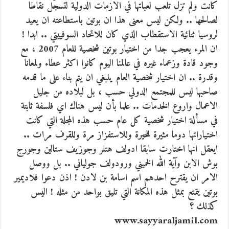
كانت ولم تزل تلعب لعباتها في الازمات الدولية لتسجّل نقاطا
لصالحها .. ولكن ليس معنى هذا ان بوتين باستطاعته ان يعيد
لروسيا ثنائية الاستقطاب الذي كان للاتحاد السوفييتي .. ابدا !
ان المرء يعجب جدا من اختيار بوتين شخصية للعام 2007 ، مع
وجود قادة وزعماء غيره في عالمنا اليوم كانوا اكثر عطاء ولمعانا
وقدرة .. ان اختيار شخصية العام ينبغي ان يتم بناء على ما قدمه
صاحبها ليس للمجتمع الدولي حسب ، بل لبلاده من جليل
الاعمال واروع الخدمات .. علما بأن ليس هناك اي فلسفة ثابتة
في مسألة اختيار شخصية كل عام حسب هذه المجلة التي كانت
اختياراتها دوما مثيرة للحيرة وللاستفزاز مرة وللقرف مرات ..
ايعقل انها اختارت سابقا ادولف هتلر وجوزيف ستالين وجورج
بوش الابن وآية الله الخميني ورودولف جولياني .. بل ووصل
الامر ان يقترح احدهم اسم اسامة بن لادن ! اذن دعوا فلاديمير
بوتين يتمتع بمثل هذه المكانة التي تليق بواحد من مثله ! اليس
كذلك ؟
www.sayyaraljamil.com