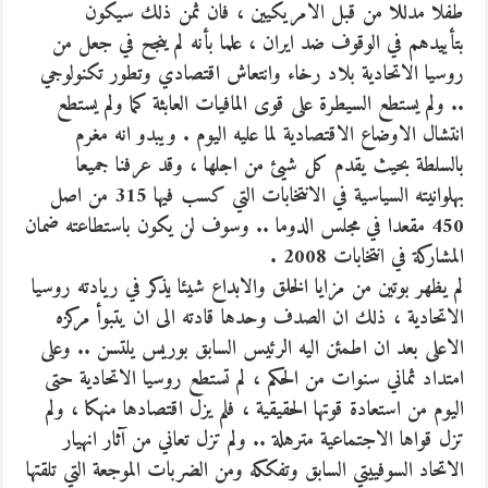
طفلا مدللا من قبل الامريكيين ، فان ثمن ذلك سيكون
بتأييدهم في الوقوف ضد ايران ، علما بأنه لم ينجح في جعل من
روسيا الاتحادية بلاد رخاء وانتعاش اقتصادي وتطور تكنولوجي
.. ولم يستطع السيطرة على قوى المافيات العابثة كما ولم يستطع
انتشال الاوضاع الاقتصادية لما عليه اليوم . ويبدو انه مغرم
بالسلطة بحيث يقدم كل شيئ من اجلها ، وقد عرفنا جميعا
بهلوانيته السياسية في الانتخابات التي كسب فيها 315 من اصل
450 مقعدا في مجلس الدوما .. وسوف لن يكون باستطاعته ضمان
المشاركة في انتخابات 2008 .
لم يظهر بوتين من مزايا الخلق والابداع شيئا يذكر في ريادته روسيا
الاتحادية ، ذلك ان الصدف وحدها قادته الى ان يتبوأ مركزه
الاعلى بعد ان اطمئن اليه الرئيس السابق بوريس يلتسن .. وعلى
امتداد ثماني سنوات من الحكم ، لم تستطع روسيا الاتحادية حتى
اليوم من استعادة قوتها الحقيقية ، فلم يزل اقتصادها منهكا ، ولم
تزل قواها الاجتماعية مترهلة .. ولم تزل تعاني من آثار انهيار
الاتحاد السوفييتي السابق وتفككه ومن الضربات الموجعة التي تلقتها