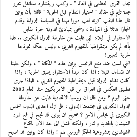
مجال القوى العظمى في العالم ” .
وكتب ريتشارد ستانغل محرر
مجلة تايم في مقاله ” اختيار النظام قبل الحرية ” قائلا بأن بوتين
نال هذا اللقب كونه لعب دورا مهما في السياسة الدولية وقدم
انجازا هائلا في القيادة ، وضحى بمبادئ الدولة الحرة مقابل
الاستقرار في البلاد التي غابت عن خارطة الدول الكبرى .. علما
بأنه لم يكن ديمقراطيا بالمفهوم الغربي ، وليس حكمه نموذجا
لحرية التعبير !
انني لست ضد منح الرئيس بوتين هذه ” المكانة ” ، ولكن علينا
ان نتساءل قليلا : اذا كان مبدأ الاستقرار يسبق الحرية ، واذا
كانت نظام الدولة قبل ديمقراطية المفهوم الغربي ، فلماذا جرى
تطبيق العكس في العراق من قبل الامريكيين منذ العام 2003
حتى اليوم ؟ ومن قال ان روسيا الاتحادية غابت عن خارطة
الدول الكبرى في مجتمعنا الدولي ، فلم تزل احدى الدول الخمس
الكبرى في مجلس الامن ؟ صحيح ان بوتين قد نجح في قمع تمرد
الشيشان بالحديد والنار ، ولكنه فشل الى حد الان باقناع
الشيشانيين بمشروعية الحكم الروسي لهم ! واذا كان بوتين قد اصبح