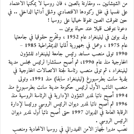
من الشيشانيين .. ومقارنة بالصين ، فان روسيا لا يمكنها الاعتماد
على نفسها في ظل ركودها الاقتصادي وشلل أدائها الداخلي .. في
حين تفوقت الصين تفوقا خياليا على روسيا !
دعونا نتوقف قليلا عند حياة بوتين ..
ولد بوتين في لينينغراد عام 1952 ، وتخّرج حقوقيا في جامعتها
عام 1975 ، وعمل في جمهورية ألمانيا الديمقراطية 1985 –
1990 تولى منصب مساعد رئيس جامعة لينينغراد للشؤون
الخارجية منذ عام 1990، ثم أصبح مستشارا لرئيس مجلس مدينة
لينينغراد ، ثم تولى منصب رئاسة لجنة الاتصالات الخارجية في
بلدية سانت بطرسبورغ (لينينغراد سابقا) منذ 1991. وتولى
منصب النائب الأول لرئيس حكومة مدينة سانت بطرسبورغ منذ
1994 أصبح نائبا لمدير الشؤون الإدارية في الرئاسة الروسية منذ
1996 ثم أصبح نائبا لمدير ديوان الرئيس الروسي ورئيسا لإدارة
الرقابة العامة في الديوان 1997 حتى أصبح نائبا أول لمدير ديوان
الرئيس الروسي .
نصّب مديرا لجهاز الامن الفيدرالي في روسيا الاتحادية ومنصب