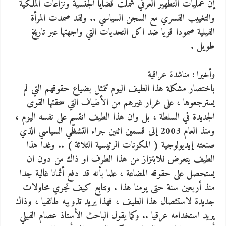
إن عمليات التطهير العرقي شملت قضايا الجنسية ونزاعات الملكية
والتغييب القسري مع السجن السياسي .. ولقد صمدت المرأة
الفيلية صمودا قويا ضد اكل التحديات التي واجهتها عبر تاريخ
طويل .
وأخيرا : مناشدة عراقية
باختصار مشكلة هذا الطيف اليوم تتمثل بضياع حقوقهم التي لم
يسترجعوها ، على غرار غيرهم من الأطياف التي سحقتها القوى
الجديدة في السلطة ، بل وان هذا الطيف انقسم على نفسه اليوم ،
ومنذ العام 2003 إلى قسمين اثنين جراء التشظّي السياسي الذي
صنعته إيديولوجية ( المكونات الرئيسية الثلاثة ) .. وغدا هذا
الطيف يتعرض للابتزاز من هذا الطرف او ذاك من دون ان
يستحصل على حقوقه المضاعة ، علما بأنه قد دفع أثمانا غالية جدا
منذ أربعين سنة حتى يومنا هذا . ونتابع كيف تجري محاولات
جديدة لاستئصال هذا الطيف ، فهذا يريد تذويبه طائفيا ، وذاك
يريد استخدامه عرقيا .. وكما يقول الباحث الأستاذ عصام الفيلي