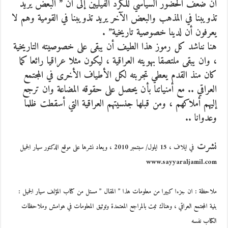
أن ضعف الحضور السياسي للكرد الفيليين إلى أن ” البعض يريد
تذويبنا في المذهب والبعض الآخر يريد تذويبنا في القومية وهم لا
يعرفون أن لدينا خصوصية تاريخية” .
هنا نناشد كل رموز هذا الطيف أن يبقى على خصوصيته التاريخية
، وان يبقى ملتصقا بهويته العراقية ، ليكون مثلا عراقيا رائعا كما
كان منذ القدم يعطي تجربته لكل الأطياف الأخرى في المجتمع
العراقي .. مع أمنياتنا بأن يحصل على حقوقه المضاعة وان ترجع
إليهم أملاكهم ، ومن قبلها جنسيتهم العراقية التي أسقطت ظلما
وعدوانا ..
نشرت
في ايلاف ، 15 ايلول/ سبتمبر 2010 ، ويعاد نشرها على موقع الدكتور سيار الجميل
www.sayyaraljamil.com
ملاحظة : ان جزءا كبيرا من معلومات هذا ” المقال ” مستل من كتاب المؤلف سيار الجميل :
بنية المجتمع العراقي ، وهناك ثبت بالمراجع المعتمدة وتوثيق المعلومات في هوامش وملاحظات
الكتاب نفسه