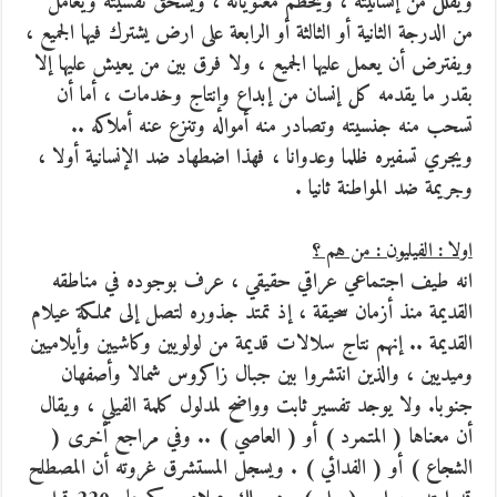
ويقلل من إنسانيته ، ويحطّم معنوياته ، ويسحق نفسيته ويعامل
من الدرجة الثانية أو الثالثة أو الرابعة على ارض يشترك فيها الجميع ،
ويفترض أن يعمل عليها الجميع ، ولا فرق بين من يعيش عليها إلا
بقدر ما يقدمه كل إنسان من إبداع وإنتاج وخدمات ، أما أن
تسحب منه جنسيته وتصادر منه أمواله وتنزع عنه أملاكه ..
ويجري تسفيره ظلما وعدوانا ، فهذا اضطهاد ضد الإنسانية أولا ،
وجريمة ضد المواطنة ثانيا .
اولا : الفيليون : من هم ؟
انه طيف اجتماعي عراقي حقيقي ، عرف بوجوده في مناطقه
القديمة منذ أزمان سحيقة ، إذ تمتد جذوره لتصل إلى مملكة عيلام
القديمة .. إنهم نتاج سلالات قديمة من لولويين وكاشيين وأيلاميين
وميديين ، والذين انتشروا بين جبال زاكروس شمالا وأصفهان
جنوبا. ولا يوجد تفسير ثابت وواضح لمدلول كلمة الفيلي ، ويقال
أن معناها ( المتمرد ) أو ( العاصي ) .. وفي مراجع أخرى (
الشجاع ) أو ( الفدائي ) . ويسجل المستشرق غروته أن المصطلح