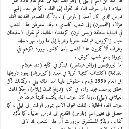
قد امتد من اسم ( بيلي ) وهو ملك عيلامي حكم عام 220 قبل
الميلاد ! وان حرف الباء قد تحّول إلى الفاء ، كما هو حال إقليم
فارس الذي كان أصله ( بارس ) . وتأكد المصادر القديمة انتماء
هؤلاء (الفيليون) إلى شعب كاساي ، وقد استوطن هذا الشعب
في البداية منطقة (بيس تون) كرمنشاه الحالية. ثم تحول لاستيطان
جبال زاكروس, ثم اتجه جنوبا وغربا إلى ما وراء نهر دجلة.
وعرف ألاكديون هذا الشعب باسم كاشو , وورد ذكرهم في
التوراة باسم شعب كوش .
أما البروفيسور (والتر هينتس) فيذكر في كتابه (دنيا عيلام
الضائعة) اكتشاف كتيبة أثرية في معبد (كيريريشا) يعود تاريخها
الى العام 2550 ق.م . منقوش عليها اسم الملك بيلي . وكذلك ذكر
المحقق يوسف مجيد زاده في كتابه (تاريخ تمدن إيلام)، حكم الملك
العيلامي (بيلي)..ولما كان حرف الباء يكتب قديماً عوضاً عن
حرف الفاء الحالية ، لذلك تحول الاسم بمرور الوقت إلى فيلي ، كما
حصل في تغيير اسم (بارس) القديم إلى فارس حالياً ـ كما ذكرنا
آنفا ـ . ويذكر المستشرق بوزورث أن هذا الشعب قد لاقى