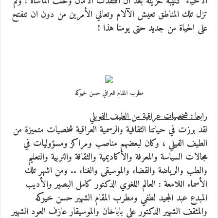
الأحياء كئيبة حزينة بعد ان افتقدت الأمان وحلت المأساة ! ولم
تزل تلك المناطق تعيش الآلام وتعاني الأمرين من دون ان تنفتح
على الحياة من جديد حتى يومنا هذا !
مطرب المقام العراقي حسن خيوكه
رابعا : شخصيات عراقية من الطيف الفويلي
لقد برزت في حياتنا الثقافية والرسمية العراقية شخصيات متميزة من
الطيف الفيلي ، وكان لبعضهم مناصب ومراكز ومسؤوليات في
مجالات السياسة والمعرفة والأكاديمية والثقافة والتربية والتعليم
والطب والرياضة والقضاء والموسيقى والغناء .. ومن اشهر تلك
الأسماء اللامعة : العالم اللغوي الدكتور كامل البصير والأديب
المبدع عبد المجيد لطفي ومطرب المقام الشهير حسن خيوكه
والمثقف الشهير الدكتور علي باباخان والموسيقار عازف العود الشهير