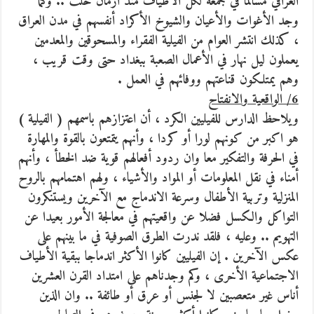
العراقي مسالما في جمعه لكل الأطياف منذ أزمان خلت .. وكما
وجد الأغوات والأعيان والشيوخ الأكراد أنفسهم في مدن العراق
، كذلك انتشر العوام من الفيلية الفقراء والمسحوقين والمعدمين
يعملون ليل نهار في الأعمال الصعبة ببغداد حتى وقت قريب ،
وهم يمتلكون قناعتهم ووفائهم في العمل .
6/ الواقعية والانفتاح
ويلاحظ الدارس للفيليين الكرد ، أن اعتزازهم باسمهم ( الفيلية )
هو اكبر من كونهم لورا أو كردا ، وأنهم يتمتعون بالقوة والمهارة
في الحرفة والتفكير معا وان ردود أفعالهم قوية ضد الخطأ ، وأنهم
أمناء في نقل المعلومات أو المواد والأشياء ، ولهم اهتمامهم بالروح
المنزلية وتربية الأطفال وسرعة الاندماج مع الآخرين ويستنكرون
التواكل والكسل فضلا عن واقعيتهم في معالجة الأمور بعيدا عن
التهويم .. وعليه ، فلقد ندرت الطرق الصوفية في ما بينهم على
عكس الآخرين . إن الفيليين كانوا الأكثر اندماجا ببقية الأطياف
الاجتماعية الأخرى ، وكم وجدناهم على امتداد القرن العشرين
أناس غير متعصبين لا لجنس أو عرق أو طائفة .. وان الذين