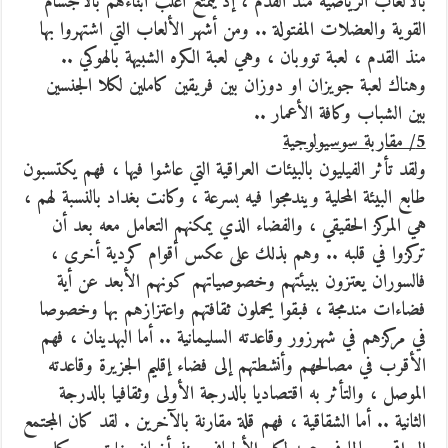
بالألعاب الرياضية منذ القدم ، إذ يتمتع اغلب أبناءهم بالأجسام
القوية والعضلات المفتولة .. ومن أشهر الألعاب التي اشتهروا بها
منذ القدم ، لعبة تووبان ، وهي لعبة الكره الشبيهة بالهوكي ..
وهناك لعبة جويزان او دوزان بين فريقين كاملين لكلا الجنسين
بين الشباب وكافة الأعمار ..
5/ مقاربة سوسيولوجية
ولقد تأثر الفيليون بالبيئات العراقية التي عاشوا فيها ، فهم يكتسبون
طابع البيئة المحلية ويندمجوا فيه بسرعة ، وكانت بغداد بالنسبة لهم ،
هي المركز الحقيقي ، والفضاء الذي يمكنهم التعامل معه بعد أن
تركزوا في قلبه .. وهم بذلك على عكس أقوام كردية أخرى ،
فالسوران يعتزون ببيئتهم وخصوصياتهم كونهم الأبعد عن أية
فضاءات مندمجة ، فبقوا يحملون ثقافتهم واعتزازهم بها وخصوصا
في مركزهم في شهرزور وقاعدته السليمانية .. أما البهدينان ، فهم
الأقرب في مصالحهم وأنشطتهم إلى فضاء إقليم الجزيرة وقاعدته
الموصل ، والتأثر به اقتصاديا بالدرجة الأولى وثقافيا بالدرجة
الثانية .. أما الشقاقية ، فهم قلة مقارنة بالآخرين . لقد كان المجتمع