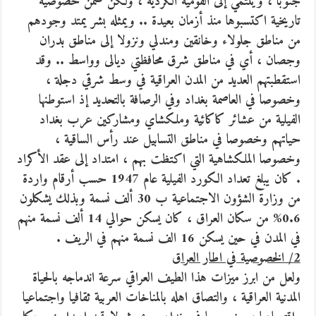
جنوبا ، وينتمي إلى القومية الكردية ، ولكن ضمن خصوصية
تاريخية اكتسبوها منذ أزمان بعيدة .. ويمثله بشر يمتد وجودهم
من مناطق جلولاء وخانقين ومندلي ونزولا إلى مناطق بدران
وجصان ، أي في مناطق شرق محافظتي ديالى وواسط .. وقد
استقطبتهم العديد من المدن العراقية في وسط شرقي دجلة ،
وخصوصا في العاصمة بغداد وفي الرصافة بالتحديد إذ استوطنها
الفيلية من عشائر كاكائية وملكشاي ومشاركين عرب بغداد
حياتهم وخصوصا في مناطق التسابيل عند رأس الساقية ،
وخصوصا الملكشاهية التي اكتظت بهم ، امتداد إلى عقد الأكراد
. كان يبلغ تعداد الكورد الفيلية عام 1947 حسب أرقام واردة
من وزارة الشؤون الاجتماعية ب 30 ألف نسمة وبذلك يشكلون
0.6% من سكان العراق ، كان يسكن حوالي 14 ألف نسمة منهم
في المدن في حين يسكن 16 الف نسمة منهم في الريف .
2/ الخصوصية في اطار العراق
ولعل من ابرز ميزات هذا الطيف العراقي سرعة اندماجه بالحياة
المدنية العراقية ، والتصاق اهله بالمناخات العربية ثقافيا واجتماعيا