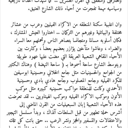
ومحترفين ومثقفين في القرن العشرين .. كما شهدت أحداثا تاريخيه
وسياسيه مهمة تفجرت من أحياء ذلك الشارع العتيق.
وان اغلبية سكنة المنطقه من الاكراد الفيليين وعرب من عشائر
مختلفة والبياتلية وغيرهم من التركمان .. اختاروا العيش المشترك ،
فكان أسلوبه مسالما ومتجانسا بتصاهر الناس وتحملهم معا السراء
والضراء ، وعاشوا متآخين يؤازر بعضهم بعضاً ، وكثرت بين
الأحياء المقاهي الشعبية العريقة التي مضت عليها عهود طويلة
ويتوسط الشارع ساحة أسموها بـ ( ساحة النهضة ) وهناك الكثير
من الجوامع والحسينيات مثل جامع الخلاني وحسينية ابوسيفين
للكرد الفيليه وجامع المصلوب وجامع هادي بادي وحسينية
الأحمدي وكانت للمنطقة مواكب حسينيه كبيره مثل موكب
الأتون وموكب الاكراد الفيليه وموكب الهيتاويين .. لقد تعرّضت
هذه الأحياء الشعبية إبان السبعينيات من القرن الماضي إلى
أشرس حملة تطهير من قبل السلطات آنذاك ، وبدأ مسلسل التهجير
والاعتقالات والتسفير والحجز ونشر الرعب .. حتى باتت كل تلك