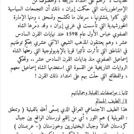
تحديات لا ترحم على امتداد تاريخه ، وخصوصا من
الإمبراطوريات التي حكمت إيران ، ذلك أن التجمعات السياسية
التي كانوا ينشئونها ، سرعان ما تكتسح وتسحق ، ومنها الإمارة
الخورشيدية التي تأسست في غربي إيران ، وقد دمّرها الشاه
الصفوي عباس الأول عام 1598 عند نهايات القرن السادس
عشر ، وهم يعتنقون المذهب الشيعي الاثني عشري بحكم توطنهم
في المناطق التي تأثرت تأثيرا قويا بالإيديولوجية التي رسخّها الشاه
إسماعيل الصفوي منذ بدايات القرن السادس عشر .. وتحكي
الروايات التاريخية عن القسوة التي استخدمها الشاه إسماعيل معهم
، والفظائع التي حلّت بهم على امتداد ذلك القرن !
ثانيا : مواصفات الفيلية وجمالياتهم
1/ الطيف المسالم
هذا الطيف الاجتماعي العراقي الذي يسمّى أهله بالفيلية ( وتنطق
: الفويلية ) هم اللور ، أي من إقليم لورستان الواقع بين جبال
كردستان شمالا وجبال البختياريين وخوزستان (= عربستان )