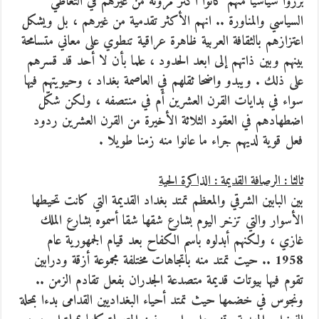
برزوا سياسيا منهم كانوا أكثر مرونة من غيرهم في التعاطي
السياسي والمناورة .. انهم الأكثر تقدمية من غيرهم ، بل ويشكل
اعتزازهم بالثقافة العربية ظاهرة عراقية تنطوي على معاني متسامحة
بينهم وبين ذاتهم إلى ابعد الحدود ، علما بأن لا أحد قد قسرهم
على ذلك . ويبدو واضحا ثقلهم في العاصمة بغداد ، وحيويتهم فيها
سواء في بدايات القرن العشرين أم في منتصفه ، ولكن شكّل
اضطهادهم في العقود الثلاثة الأخيرة من القرن العشرين ردود
فعل قوية لديهم جراء ما عانوا منه زمنا طويلا .
ثالثا : الرصافة القديمة : الذاكرة الحية
بين البابين الشرقي والمعظم تمتد بغداد القديمة التي كانت تحيطها
الأسوار والتي تزخر اليوم بشارع شقها شقا أسموه بشارع الملك
غازي ، ولكنهم أبدلوه باسم الكفاح بعد قيام الجمهورية عام
1958 .. حيت تمتد منه باتجاهات مختلفة مجموعة أزقة ودرابين
تقوم فيها بيوتات قديمة متصدعة الجدران بفعل تقادم الزمن ..
ونجوس في خضمها حيث تمتد أحياء البغداديين القدامى بدءا بمحلة