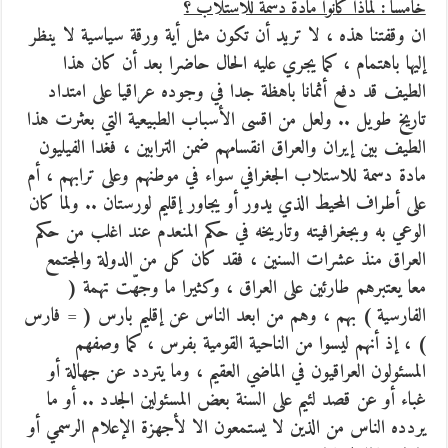
خامسا : لماذا كانوا مادة دسمة للاستلاب ؟
ان وقفتنا هذه ، لا تريد أن تكون مثل أية ورقة سياسية لا ينظر
إليها باهتمام ، كما يجري عليه الحال حاضرا بعد أن كان هذا
الطيف قد دفع أثمانا باهظة جدا في وجوده عراقيا على امتداد
تاريخ طويل .. ولعل من اقسى الأسباب الطبيعية التي بعثرت هذا
الطيف بين إيران والعراق انقسامهم ضمن الترابين ، فغدا الفيليون
مادة دسمة للاستلاب الجغرافي سواء في موطنهم وعلى ترابهم ، أم
على أطراف المحيط الذي يدور أو يجاور إقليم لورستان .. ولما كان
الوعي به وبجغرافيته وتاريخه في حكم المنعدم عند اغلب من حكم
العراق منذ عشرات السنين ، فقد كان كل من الدولة والمجتمع
معا يعتبرهم طارئين على العراق ، وكثيرا ما وجهّت تهمة (
الفارسية ) بهم ، وهم من ابعد الناس عن إقليم بارس ( = فارس
) ، إذ أنهم ليسوا من الناحية القومية بفرس ، كما وصفهم
المسئولون العراقيون في الماضي العقيم ، وما يتردد عن جهالة أو
غباء أو عن قصد لئيم على السنة بعض المسئولين الجدد .. أو ما
يردده الناس من الذين لا يستمعون الا لأجهزة الإعلام الرسمي أو