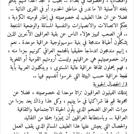
واقتصاديا ، وخصوصا في بغداد .. بحيث لا تجد احدا منهم يتكلم
بلغته الأصلية الا ما ندر في مناطق الحدود أو في القرى النائية ..
فضلا عن ان هذا الطيف له خصوصيته في إطار قوميته الكردية ،
بحكم الاتصالات والانصهارات والنفسية المسالمة والوضعية المنتجة
.. فمن الصعب تمييز هؤلاء الناس عن بقية العراقيين الآخرين الذين
يشكلّون أطيافا مندمجة في بنية سوسيولوجية عراقية موحدة . نعم
، إنهم مندمجون اندماجا حقيقيا بالمجتمع العراقي كونهم جزءا منه ،
وان خصوصيتهم هي عراقيتهم وليست أرومتهم القومية أو اللغوية
، فهم يحملون ثقافة عراقية عالية المستوى ، ويتكلمون العربية بأية
لهجة عراقية حسب البيئة التي غرسوا أنفسهم فيها ..
3/ الخصال الحيوية
يمتلك الفيليون العراقيون تراثا موحدا له خصوصيته ، فضلا عن
مجموعة قيم لها شراكتها في ما بينهم ، وكل هذا وذاك يعد جزءا من
ميراث العراق الضخم الذي يلّون الحياة الاجتماعية والثقافية
العراقية .. وباستطاعة العراقيين أن يميّزوا جملة من التقاليد
والخصال التي يعيش عليها هذا الطيف المسالم الذي يقف العمل