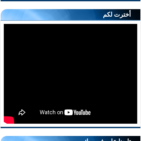
أخترت لكم