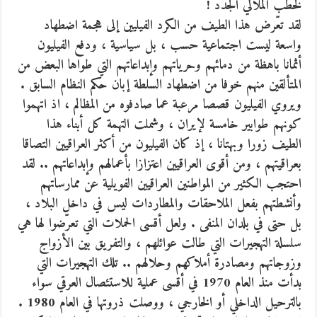
لخطب الملالي الجدد !
لقد تعّرض هذا الطيف من الكرد الفيليين إلى هجمة اضطهاد
واسعة ليست اجتماعية حسب ، بل سياسية ، ودفع الفيليون
أثمانا باهظة من دمائهم وحرياتهم وإبداعاتهم التي طواها البعض من
المتألقين منهم خوفا من اضطهاد السلطة إبان حكم النظام السابق .
ويروي الفيليون قصصا مرعبة عما صادفوه من المظالم ، اذ اتهموا
كونهم طوابير خامسة لإيران ، وشملت التهمة كل أبناء هذا
الطيف زورا وبهتانا ، إذ كان الفيليون من أكثر العراقيين التصاقا
بعراقيتهم ، ومن أقوى العراقيين اعتزازا بأعمالهم وإبداعاتهم .. لقد
احتجب الكثير من المواطنين العراقيين الفويلية عن ممارساتهم
وأنشطتهم بفعل الملاحقات والمطاردات ليس في داخل البلاد ،
بل حتى في بلدان المنفى . ولعل أقسى الحملات التي تعرّضوا لها هي
سلسلة التهجيرات التي طالت عوائلهم ، والتفريق بين الأزواج
وزوجاتهم ومصادرة أملاكهم وحلالهم .. تلك التهجيرات التي
بدأت منذ العام 1970 في أقسى عملية للاستئصال العرقي سواء
بالترحيل الداخلي أو الخارجي ، ووصلت ذروتها في العام 1980 .