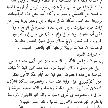
في مقدمة قيمه ، ثم المصداقية ، ثم النظام والدقة .. وقبل هذا
وذاك الإبداع من جانب والإخلاص سواء للوطن أو لروح الجماعة
.. فضلا عن التحمّل والصبر .. وأكاد أجد مثل هذه المواصفات
مزروعة عند اغلب سكان شرق دجلة ، بل وتعتبر جزءا ليس من
تراث قديم متوارث ، بل عصبا لثقافة منتشرة في الواقع ، ولا
يمكن أن تتغير بسهولة .. بل وإنها منتقلة من جيل إلى آخر عبر
القرون . لقد تتبعت تاريخ سكان شرق دجلة لعصور متقدمة ،
فوجدت أن صلات وثيقة تربطها كلها بالعصر الحديث ..
4/ الميراث القديم
إن ميراثا قديما من الألعاب الشعبية مثلا عمره ألف سنة يمتد من
اربيل نحو ديالى ، وكان الفيلية جزءا منه مشاركين بقية الأطياف
المتوطنة عبر هذه الخطوط الجغرافية منذ أيام حكم الأمير مظفر
الدين كوكبوري قبل قرابة ألف سنة ، وخصوصا السكان التركمان
المتميزين أيضا بإبداعاتهم الثقافية وخصالهم الاجتماعية العريقة في
العراق ، وخصوصا في شرقي دجلة .. ولقد تميّز الفيليون بالرياضة
واحترام المهرجانات والتمارين البدنية . لقد اشتهر الفيليون