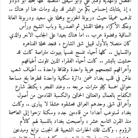
الفضل والمهدية وقنبر علي وابو سيفين المتصلة كلها بمحلة ابو دودو
، إذ ينتابك إحساس بكم من البشر قد ولد ومات هنا او هناك ..
تذهب عميقا حيث دربونة الخزرج ومحلة بني سعيد ودربونة العانة
وعكد الأكراد ومحلة القشل ثم الصدرية وباب الشيخ ورأس
الساقية وفضوة عرب .. اما هناك بعيدا على الجانب الاخر والذي
كان متصلا بالأول قبيل شق الشارع ، فنجد محلة الفناهره
والتسابيل .. كلها أحياء تنسج نفسها ببيوت متراصة كانت قد
حشيت بالبشر .. كانت أحياء الفقراء الذين تلونت أطيافهم
وأعراقهم لتجمعهم هوية واحدة وثقافة واحدة .. أطياف شعب
عاش في قلب بغداد ضمن دائرة سكانية واحدة قطرها بلغ مساحة
حوالي خمسة كيلو مترات مربعه .. وعند الفجر ، يكتظ شارع
الكفاح بالعمال والعتالين الحمالين والكسبة القادمين من أصول
وأعراق شتى وحدهم العراق فعشقوه عشقا لا يبارى .. وكانت
بغداد تستوعب أعدادا من قادمين جدد وسكنة نزحوا إلى العاصمة
منذ القرن التاسع عشر ، وأصبحت بغداد بالنسبة لهم كالأم
الرؤوم . وكانت تلك الحارات الشعبية قد انجبت نوابغ ومبدعين