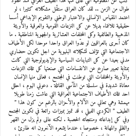
كتب عن المظلومية التي عانى منها هذا الطيف العراقي منذ عقود
طوال من الزمن ..
لقد كان العراق ستقّل مشكلاته كثيرا ، لو
اعتمد المقياس الإنساني والاعتبار الوطني والتقويم الإبداعي أسسا
حقيقية للانتماء بديلا عن كل النزعات القومية والعرقية والأوبئة
المذهبية والطائفية وكل المخلفات العشائرية والجهوية المناطقية . ما
كان أحرى بالعراقيين لو عدّوا العراق واحدا موحدا لكل الأطياف
الاجتماعية التي تؤلف تشكيلاته البنيوية من اجل تكوين حضاري
مدني بعيدا عن كل التباينات السياسية والإيديولوجية التي كانت
بمثابة تعبير صارخ عن الانقسامات التي صنعتها كل تلك النزعات
والأوبئة والمخلفات التي توطنت في المجتمع ، فعانى منها الإنسان
معاناة شديدة في سلسلة من المآسي القاتلة . دعوني اليوم ، احلل
احد تلك الأطياف الاجتماعية العراقية التي عاشت زمنا طويلا
مهمشة وهي تعاني من الآلام والأحزان بالرغم من كون هذا ”
الطيف ” الكردي الفيلي ، قد تميز بميزات رائعة في تكوين المجتمع
وفي كل إبداعاته ومنتجاته الخصبة . لكنه عانى ولم يزل من القهر
والظلم والمهانة ، خصوصا ، عندما يشعره الآخرون انه طارئ ،