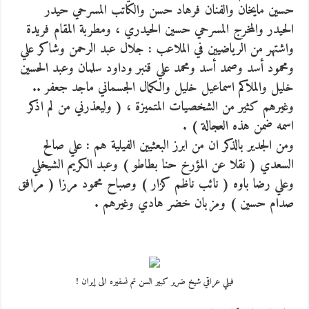
حسين مايخان والفنان فرهاد حسن والكاتب المسرحي حيدر
الحيدر والمخرج المسرحي حسين الحيدري ، ومطربة المقام فريدة
واشتهر من الرياضيين في الملاعب : جلال عبد الرحمن وشاكر علي
ومحمود أسد وصمد أسد ومحمد علي قنبر وداود سلمان وعبد الحسين
خليل والملاكم اسماعيل خليل والكمال الجسماني ماجد جعفر ..
وغيرهم كثير من الشخصيات المتميزة ، ( وليعذرني من لم اذكر
اسمه ضمن هذه العجالة ) .
ومن الجدير بالذكر ان من ابرز البعثيين الفيلية هم : علي صالح
السعدي ( نقلا عن المؤرخ حنا بطاطو ) وعبد الكريم الشيخلي
وعلي رضا باوه ( نائب ناظم كزار ) وصباح محمود مرزا ( مرافق
صدام حسين ) ومزبان خضر هادي وغيرهم .
فيلي عراقي شيخ ضرير كبير السن تم نسفيره الى إيران !