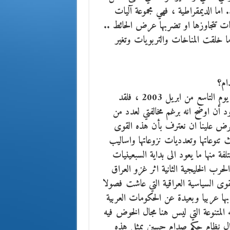
ما الديمقراطية ، فهي مجموعة آليات
 تتجاوزها او تضربها عرض الحائط ..
ما خلقت المناخات والتربويات وتغير
ام؟
لا يمكننا تسميتها باحزاب المعارضة بعد سقوط صدام حسين يوم التاسع من ابريل 2003 ، فلقد
 أن اوضح انه برغم مخالفتي لعدد من
يفرض علينا ان نعترف بأن هذه القوى
تنوعاتها وتعدديات نزوعاتها واساليب
ة منها ما يعود الى بداية السبعينيات
الحرب الخليجية الثانية اثر غزو العراق
ة هذه القوى السياسية العراقية التي عاشت فصولا
ها عربيا وبعيدة عن الحكومات العربية
 المتنوعة التي ليس هنا مجال الخوض فيه
زوال نظام حكم صدام حسين بمثل هذه