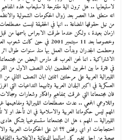
لاستيعابها .. هل ترون الية مقترحة لاستيعاب هذه المفاهيم
انه منطق هذا العصر بعد زوال الحكومات الشمولية والانظمة ال
من نيل حقوقها المضاعة .. انها في الحقيقة ليست مصطلحات
ازمان بعيدة ، ولكن عندما طرقت الاجراس باسمها من قبل ال
وخصوصا بعد 11 سبتمبر 2001 في حين 
وحطمت الجدران وبدأت العمل بها منذ سنوات طوال اثر سقو
الاشتراكية . اننا نحن العرب قد مارس البعض من مجتمعاتنا ال
في فترة ما بين الحربين العظميين ابان النصف الاول من ال
الليبرالية العربية على مرحلتين اثنتين ابان النصف الثاني من ا
العسكرية في اكبر البلدان العربية وثانيهما التداعيات التي افرز
فان مجتمعاتنا التي غرقت بمفاهيم وافكار وشعارات وسجالات
واللاوعي الجمعي .. عدت مصطلحات الليبرالية ومفاهيمها غر
المهم ليس حكوماتنا العربية والاسلامية في ان تأخذ او لا 
الليبرالية .. المهم ، هل ان مجتمعاتنا ستستوعبها بشكل هاد
احتجاجات او اي رفض ؟؟ ان على الحكومات العربية والاسلا
صعبة من اجل تغيير كل اساليبها الدعائية والاعلامية والثقاف