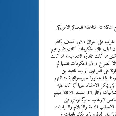
 التكتلات المناهضة للمعسكر الامريكي
 الحرب على العراق ، هي اضعف بكثير
ن اغلب تلك الحكومات كانت تقدر حجم
 بكثير مما كانت تقدرّه الشعوب ، اذ كانت
الا الصراخ ، فان الحكومات نفسها لم
ة على العراقيين او وما تنتجه من
ومنا هذا خطورة جيوستراتيجية منطقتهم
لتي يمكن الاستناد عليها كما كان عليه
الحال في القرن العشرين . كما انهم لم يدركوا مخاطر ما انتجته تداعيات وآثار 11 سبتمبر 2001 عليهم
عناصر الارهاب .. وكم نودي على
 الاساليب المتبعة والاعلام والسياسات
 على العالم والامريكان بالذات ،