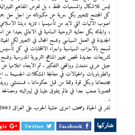
ليس للاشكال والمسميات فقط ، بل لغرس المفاهيم الليبرالية 
كل المجتمع للتعبير بكل حرية عن مكبوتاته من اجل حل جميع 
اصوب الاليات التي لابد من تأسيسها : تنزيه ديننا الاسلام
، وابقائه بكل معانيه الروحية السامية في الاعالي بعيدا عن امو
الجديدة في العمل السياسي وفسح المجال في التعبير لكل الهي
تسمح بالاحزاب السياسية واجراء الانتخابات في كل تأسيس
تشريعات جديدة تخص تغيير المناهج التربوية المدرسية وفسح ال
جيل عربي متمدن وواقعي التفكير . ثم الابتعاد اعلاميا عن
والطوباويات والخيالات في معالجة المشكلات الجسيمة .. ال
مجتمعاتنا وبكل قوة وثقة من قبل حكوماتنا ، فسنمشي رويدا
فمصيرنا صعب جدا في عالم يتفوق علينا في ليبراليته ومصالحه
.
نشر في الحياة وصحف اخرى عشية الحرب على العراق 2003
le +
Twitter
Facebook
شاركها