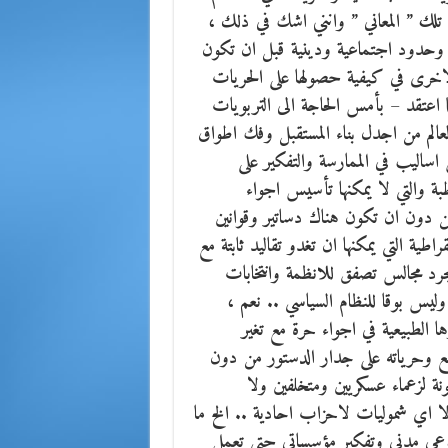
تلك ” المعاني ” وانني اشك في ذلك ،
وحدود اجتماعية ودينية قبل ان تكون
اخرى في كيفية حصولها على الحريات
 اعتقد – بأمس الحاجة الى التربويات
م العالم من اجدل بناء المستقبل وفك اطواق
اساليب في الممارسة والتفكير على
طبة والتي لا يمكنها تأسيس اجواء
ن دون ان تكون هناك دساتير وقوانين
 التي يمكنها ان تغدو تقاليد ثابتة مع
مجرد مجالس تصفق للانظمة وانتخابات
ة وليس بوقا للنظام السياسي .. نعم ،
ا الطبيعية في اجواء حرة مع تغير
جتمع وحرياته على جدار الدستور من دون
ة لزعماء عسكريين ومتخلفين ولا
 اي شموليات لاحزاب احادية .. الخ ما
 وعي مدني وتفكير مؤسساتي حتى تعمل