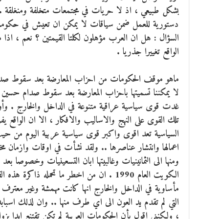
بشكل طبيعي ، اذ لا حريات في مجتمعات متخلفة ومنغلقة .. ا
دستورية للعمل ضمن سياقات لا يمكن ان تعيش في حكومات
السؤال : هل ان العرب مؤهلون لكلتا القيمتين ؟ نعم ، اذا 
الواقع تغييرا جذريا .
ماهو موقف الحكومات من احزاب المعارضة بعد سقوط صد
غدت قوى سياسية عراقية متنوعة في الداخل والخارج . وأود
تلك القوى على النهج والاساليب والافكار ، الا ان الواقع 
السياسية تعد اقوى واكبر قوى سياسية عربية اليوم من حيث 
اعمالها وانتشار عناصرها .. ولقد نشأت في اوقات وازمان مختلف
ومنها الى الثمانينيات وغالبيتها ابان التسعينيات وخصوصا بعد 
الكويت العام 1990 . ان من اخطر ما تحمله ذاكر
مأساوية في الداخل والخارج انها كانت مهمشة وغير معترف ب
التي لم تقدم يد العون الى اي طرف منها .. وان لذلك اسبابه
، ولكنني اقول بأن الحكومات العربية لم تكن تقتنع ابدا ب