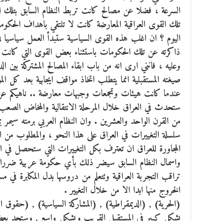
السرعة ، فضلا عن مصالح كانت تربط النظام السابق بتلك 
تلك القوى العراقية المعارضة كانت لا تلتقي باهداف الحكو
اليوم ؟ ان اغلب هذه القوى السياسية ستبدأ العمل سياسيا في
ذاكرته عن تلك الحكومات باستثناء بعض القوى التي كانت ت
وعليه ، فانني ارى انه من باب ابقاء المصالح المشتركة بين ا
صيغته المستقبلية انما يتطلب اتخاذ مواقف ايجابية بعد كل ال
عندما كانت هيئات وتجمعات وجبهات معارضة .. ناهيكم عن مر
ستحدث في العراق خلال المرحلة الانتقالية والمخاض الصعب 
من القرن الواحد والعشرين . وان النظام العربي برمته سيمر
سلسلة التغييرات في العراق على هذا النحو ، والمطلوب من 
المجاورة للعراق ان تعترف بكل التغييرات التي ستحصل في 
واسمال النظام السابق سيضر ذلك بأي حكومة عربية ضررا با
تراقب التجربة العراقية وتتعلم من دروسها بدل المكابرة في
الخروج منها ابدا الا من خلال التغيير .
(الحرية) , (الديمقراطية) , (المشاركة السياسية) , (حقوق
بشكل كبير في المستقبل القريب وبشكل واسع , وستجد بعض