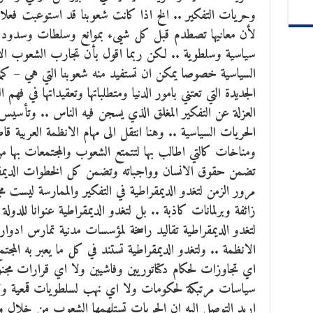
وحريات التفكير .. الخ اذا كانت شعوبنا قد استوعبت فعلا 
لأن معانيها تصطدم قبل كل شيىء بموانع وسلطات وسدود 
سياسية وسلطوية .. لكن ربما اقول بأن تجارب الشعوب ال
السياسية خصوصا يمكن ان تستفيد منه شعوبنا التي هي – كما
الجديدة التي تعتني بامور الدنيا ومتطلباتها وتعقيداتها في فه
العزلة عن التفكير المغلق الذي يسجن فيه الناس .. وتأسيس 
الحريات السياسية .. وهنا انتقل الى مهام الانظمة العربية قا
ومناخات كالتي اطالب بها لتتمتع الشعوب والمجتمعات بها م
تضمن حقوق الانسان وواجباته وتضمن كل الخطوات الديمقراطية
مرور الزمن لتغدو الديمقراطية في التفكير والممارسة ليست 
زائفة وبرلمانات كاذبة .. بل لتغدو الديمقراطية عنوانا للدول
لتغدو الديمقراطية تقاليد راسخة لمؤسسات مدنية تمارس ادواره
الانظمة .. ولتغدو الديمقراطية تستند في كل ما يعبر به الم
اي تجاوزات لحكام دكتاتوريين وفاشيين ولا اي قرارات مجنون
سياسات مرتبكة لحكومات ولا اي نهب لسلطويات قمعية ولا
اريد التوصل اليه ان الحريات تستلهمها الشعوب من خلال