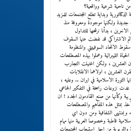
 من ناحية شرعية وواقعية؟
دكتاتورية وبداية تطلع المجتمعات للمزيد
 جديدة ولكنها موجودة ومعروفة منذ
اخرين ، بدأنا نرشحها للتداول
كانت شعوب العالم الاشتراكي قد نفضت عنها السقوف
ط الاتحاد السوفييتي والمنظومة
حياة الليبرالية وعملوا بهذه المصطلحات
قرن العشرين ، ولكن اغتيلت التجارب
لقرن العشرين ، اولاهما الانقلابات
تها الثورة الاسلامية في ايران .. وعليه ،
 غدت نزوعات راسخة في التفكير الجماعي
يبة وكأنها من صنع القادمون الجدد ! ان
تأخذ بمثل هذه المفاهيم والمصطلحات
ىء وبمنتهى الشفافية ومن دون اي
مية قاطبة وخصوصا العربية منها مهام
ية والتربوية من اجل استيعاب المجتمعات