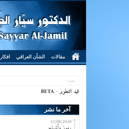
مقالات
الشأن العراقي
افكار
آخر ما نشر
23/08/2020
رموز وأشباح