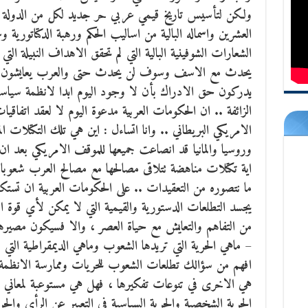
ولكن لتأسيس تاريخ قيمي عربي حر جديد لكل من الدولة وا
العشرين واسماله البالية من اساليب الحكم ورهبة الدكتاتوري
الشعارات الشوفينية البالية التي لم تحقق الاهداف النبيلة الت
يحدث مع الاسف وسوف لن يحدث حتى والعرب يعايشون سقو
يدركون حق الادراك بأن لا وجود اليوم ابدا لانظمة سياسية 
الزائفة .. ان الحكومات العربية مدعوة اليوم لا لعقد اتفاقيا
الامريكي البريطاني .. وانا اتساءل : اين هي تلك التكتلات 
وروسيا والمانيا قد انصاعت جميعها للموقف الامريكي بعد 
اية تكتلات مناهضة تتلاقى مصالحها مع مصالح العرب شعو
ما نتصوره من التعقيدات .. على الحكومات العربية ان تستك
يجسد التطلعات الدستورية والقيمية التي لا يمكن لأي قوة 
من التفاهم والتعايش مع حياة العصر ، والا فسيكون مصيرها ق
– ماهي الحرية التي تريدها الشعوب وماهي الديمقراطية التي ت
افهم من سؤالك تطلعات الشعوب للحريات وممارسة الانظمة للد
هي الاخرى في تنوعات تفكيرها ، فهل هي مستوعبة لمعاني ال
الحرية الشخصية والحرية السياسية في التعبير عن الرأي والح