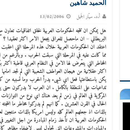
الحميد شاهين
أ.د. سيّار الجَميل
13/02/2006
هل يمكن ان تتجه الحكومات العربية لخلق اتفاقيات تعاون مع
البريطاني – ان ماحصل للعراق يجعل الامر اكثر تعقيدا ؟
اعتقد ان الحكومات العربية خلال هذه المرحلة التي اعقبت
مما كانت عليه في المرحلة التي سبقت الحرب .
وبالرغم من ا
المخاطر التي يتعّرض لها الامن في النظام العربي قاطبة اكثر
اكثر عقلانية من هيجان العواطف الشعبية التي لم تجد امامها 
يكن باستطاعتها فعل اي شيىء يدرأ الحرب وما تسببه من كارث
تداعيات على المنطقة بالكامل . ان العرب لا يدركون حتى ي
المركزية في العالم في زمن لم يعد هناك اي نوع من التوازنات ا
بالذات اذ جعلهم العالم كله وليس امريكا بالذات منتجين ل
الحكومات العربية ان تأخذ زمام المبادرة من اجل التغيير في
والمبادرات والمشروعات التي تحاول ليس لاضفاء مظاهر كاذبة