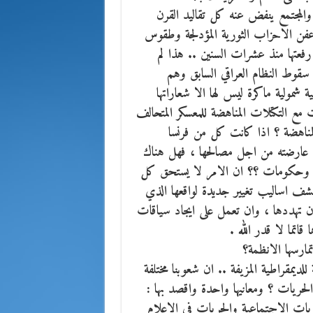
لمجتمع ينفض عنه كل تقاليد القرن
ة وعفن الاحزاب الثورية المؤدلجة وطقوس
ي رفعتها منذ عشرات السنين .. هذا لم
ط النظام العراقي السابق وهم
شمولية ماكرة ليس لها الا شعاراتها
ت مع التكتلات المناهضة للمعسكر المتحالف
المناهضة ؟ اذا كانت كل من فرنسا
ان عارضته من اجل مصالحها ، فهل هناك
با وحكومات ؟؟ ان الامر لا يستحق كل
شف اساليب تغيير جديدة لواقعها الذي
ان تهددها ، وان تعمل على ايجاد سياقات
اتما لا قدر الله .
مارسها الانظمة؟
يمقراطية المزيفة .. ان شعوبنا مختلفة
حريات ؟ ومعانيها واحدة واقصد بها :
ريات الاجتماعية والحريات في الاعلام