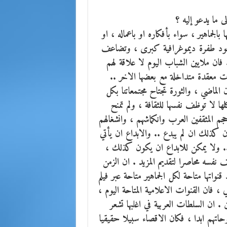
ى ما يدعو إليه ؟
الجماهير ، سواء بأفكاره او باعماله ، او
ووجود طفرة ديموغرافية كبرى ، وتضاعف
ان ملايين الشباب اليوم لا علاقة لهم
ات معقدة متداخلة مع بعضها الاخر ..
 الماضي ، والثورة تجتاح مجتمعاتنا بكل
ا لا توظف نفسها للثقافة ، ولم تمنح
م المثقفين العرب وانكماشهم ، وانشغالهم
ون كذلك ان لم يبدع .. والابداع ان يأتي
.. ولا يمكن للابداع ان يكون كذلك ،
 نفسه محاصرا لتقديم المزيد . ان الزمن
نواتها متاحة لكل الجماهير متاحة عبر فيلم
 فان القنوات الاعلامية المتاحة اليوم ،
 . ان السلطات العربية في اغلبها تشعر
وحاتهم ابدا ، فكان الاقصاء سبيلا حقيقيا