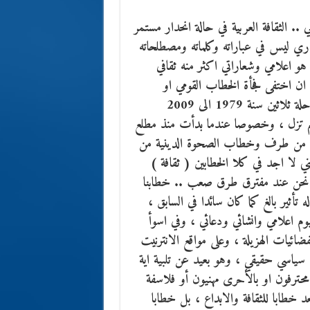
ي .. الثقافة العربية في حالة انحدار مستمر
ي ليس في عباراته وكلماته ومصطلحاته
هو اعلامي وشعاراتي اكثر منه ثقافي
 ان اختفى فجأة الخطاب القومي او
اليساري الذي ساد بعد الحرب العالمية الثانية ، لقد عشنا مرحلة ثلاثين سنة 1979 الى 2009
م تزل ، وخصوصا عندما بدأت منذ مطلع
قيه من طرف وخطاب الصحوة الدينية من
 لا اجد في كلا الخطابين ( ثقافة )
يوم نحن عند مفترق طرق صعب .. خطابنا
تأثير بالغ كما كان سائدا في السابق ،
وم اعلامي وانشائي ودعائي ، وفي اسوأ
ائيات الهزيلة ، وعلى مواقع الانترنيت
سياسي حقيقي ، وهو بعيد عن تلبية اية
ترفون او بالأحرى مهنيون أو فلاسفة
د خطابا للثقافة والابداع ، بل خطابا