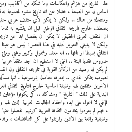
هذا التاريخ من هزائم وانتكاسات وما شكله من اكاذيب ومن
اساس له من الصحة ، فضلا عن انه تاريخ مشوه لمجموعة تناق
ومنتحلة من هناك .. ولكن لا يمكن لأي مثقف عربي حقيق
يصطف خارج تاريخه الثقافي الوطني قبل ان يتشّبع به تماما
ان المثقف العربي الحقيقي لا يمكن ان ينفصل ابدا عن تاريخ
ولكن لا ينبغي التعويل عليه في هذا العصر ! ليس هو عبئا 
الثقافي بسيطا او تافها .. انه معقد وشمولي وكبير وغني وملئ 
مدروس نقديا البتة .. انني لا استطيع ان اجد مثقفا عربيا ملت
لم يكن له رصيد من الركائز القوية في تاريخه الثقافي وله القدر
نصوصه بتمكن نقدي .. بمعرفه مفاصله بموسوعية . انها مسألة
الاخرين مثقفين لهم وظيفة اساسية خارج التاريخ الثقافي الع
البداية على ذلك ” التاريخ ” ومشاكله .. كي يكونوا مؤهلين 
فإنني لا اعول على ابناء واحفاد الجاليات العربية الذين لهم و
، فهم لم يعودوا يخدمون الثقافة العربية كونهم انفصلوا عن
وظيفية رائعة بين الاثنين وارتقوا على كل التناقضات ، وقدموا