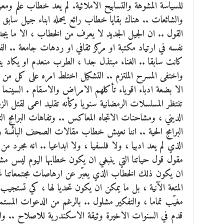
للسياسة المشوهة والتسابيح الاملائية. لم يعد خطاب علم و
والشائعات .. هناك بقايا خطاب رائع يحمله ابناء جيل سابق م
القول .. ان الجيل الجديد لا يعرف من الخطاب ، الا ما يجد
نفسه في ارتياد مكتبة او مركز ثقافي او ردهات جامعة .. الف
كانت سابقا .. الغناء مبتذل جدا ، الطرب منعدم او يكاد ينع
واختفى المسرح الملتزم .. التشكيل اختلط امره على كل م
الا بضعة ادباء اقوياء تأكلهم الامراض والاسقام . السينم
تنتظر المسلسلات الرمضانية سنويا وكأنه تقليد اعمى لقتل الز
الديني ، ومشاحنات الاتجاه المعاكس .. وتفاهات البرامج التل
البرامج الحية .. اننا نعيش خطاب مقالات الصحف البائسة
الذي لم يعد ادبيا ، ولا فلسفيا ، ولا ابداعيا .. انه مجرد 
مقول قول حياتنا التي ينبغي ان يكون خطابها اليوم ليس مش
ان يكون ذلك الخطاب الذي يعبّر عن ارهاصات مجتمعاتنا نحو
المتعة الآنية ، بل ما يمكن ان يكون تحديا لها ، كي تستجيب
مغيّب تماما ، والتفكير مشلول .. بالرغم من الدعوات المست
قدم في السنوات الاخيرة وثيقة الاسكندرية للاصلاح .. وال