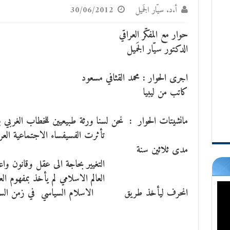
أ.د. سيّار الجَميل
30/06/2012
حوار مع المفكّر العراقي
الدكتور سيّار الجَميل
اجرى الحوار : محمد القثافي مسعود
كاتب من ليبيا
مانشيتات الحوار : نحن لسنا ورثة طبيعيين للخطاب الغربي ب
تأثرت الفسيفساء الاجتماعية العربية بالغلواء
مدى ثلاثين سنة
التغيير بحاجة الى عقل وقانون واعلام ذكي 
العالم الاسلامي لم يأخذ بمفهوم العقل لاثر
انحرف ليأخذ طريق الاسلام السياسي في زمن السلفية