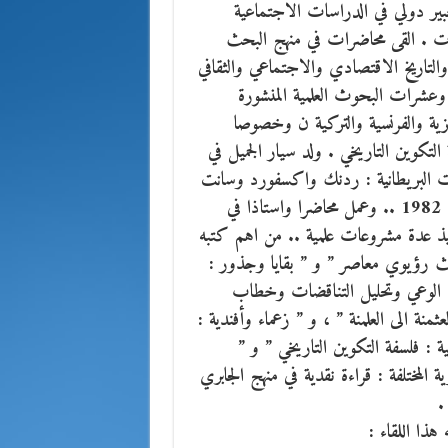
خبير دولي في الدراسات الاجتماعية
سات . القى محاضرات في منهج البحث
 والتاريخ الاقتصادي والاجتماعي والثقافي
 وعشرات البحوث العلمية المنشورة
ليزية والفرنسية والتركية ن وخصوصا
التكوين التاريخي . ولد سيار الجميل في
دراساته في الجامعات البريطانية : ردنك واكسفورد وسانت
اندروس . ونال دكتوراه الفلسفة في التاريخ الحديث في العام 1982 .. وعمل محاضرا واستاذا في
فيذ عدة مشروعات علمية .. من اهم كتبه
حث رؤيوي معاصر ” و ” بقايا وجذور :
ات الوعي وتحليل التناقضات وخطاب
منة الى العلمنة ” ، و ” زعماء وأفندية :
ية : فلسفة التكوين التاريخي ” و ”
ية المختلفة : قراءة نقدية في منهج الجابري
.
هذا اللقاء :