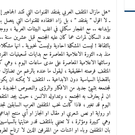
*هل مازال المثقف العربي يفتقد القنوات التي تشد الجماهير إل
ـ لا اقول ” يفتقد ” ، بل زاد افتقاده للقنوات التي يتصل بها ب
بإبداعه .. مع انفجار سكاني في اغلب البيئات العربية ، 
عدد السكان لمرات عما كان عليه المجتمع قبل عشرين سنة .. ف
بالثقافة ! ليست المشكلة احادية وليست نخبوية . انها مشكل
منذ بدء الثورة الاعلامية المعاصرة مع بدايات تسعينيات القرن
وسائلها الاعلامية المعاصرة على مدى ساعات اليوم ، وهي كله
المثقف فرصته الحقيقية ، ليقول ما عنده بالرغم من تضاؤل حج
بالقضايا السياسية دون الابداعية .. المثقف لا يمكنه ان يك
لمجتمعه بشيئ جديد من الافكار والرؤى والنصوص الجديدة 
ان لم يعترف به المجتمع ، وتتداوله الالسن ، حيث يجد المثقف
اليوم قد تغير ، فاذا كانت نخب المثقفين العرب السابقين تجد ق
او رواية او نص شعري او مقال او انجاز او أي منتج ابداعي ،
وهي كبيرة ومؤثرة ، لا تعتني بالمثقف قدر عنايتها بالسياسيين
بان المثقفين وباء او اشتات من المقرفين الذين لا ترتاح لطر