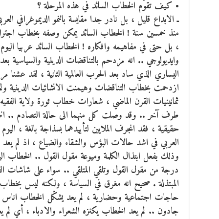
• كيف تقوّم الخطاب السائد في هذه المرحلة ؟
ـ الابداع قليل ، بل نادر جدا مقايسة بالنمو الديموغرافي العرب
منذ خمسين سنة ! الخطاب السائد يمكن وصفه بخطاب اجترار
، بل حتى في مفاهيمه وافكاره ! الخطاب السائد عربيا اليوم 
وايديولوجي .. انه مزدحم بالتناقضات الدينية والسياسية بعد
ازدحمت بخطاب التناقضات وهيمنت الانشائيات الدينية ول
ثمانينيات القرن الماضي ، شعارات خطاب ثورة ولاية الف
طرف آخر .. وقد وصلت كل منهما الى حالة التصادم .. انني
حقيقية ، فقد انجرف الملايين لتأييدهما بسذاجة بالغة ، ال
العربي في اشد حالات البؤس والشقاء والضياع ، اذ لم يعد له 
وذلك بفعل ابتذال الكلمة وميوعة مقول القول .. الخطاب الي
درجة من مقول القول وتلقي المتلقي .. سواء على شاشات الفض
المبتذلة . صحيح انه مغرق في السياسة ، ولكنه ليس بخطاب 
حاجات اجتماعية وحضارية ، لم يعد يشكّل الخطاب اناس مح
جادون .. لم يعد الخطاب يكنزه الشعراء والادباء ، أي لم يع