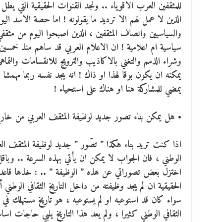
للمثقفين العرب الاقوياء .. ونجد القنوات الحقيقية التي يطل 
الذين لا عمل لهم الا ترديد ما يقولونه ! اما حصة الاسد ال
والسياسيين وانصاف المثقفين ، الذين اصبحوا اليوم من مثق
سياسية ام اعلامية ! ان الاعلام العربي قد ساهم منذ خمسين
وشراء الذمم والتغني بالاكاذيب والترويج للانقسامات والتماهي
يمكنه ان يكون بوقا لهذا او ذاك ! انه يجد نفسه ربما مهمشا ،
يمضي للمشاركة هنا او هناك على استحياء !
• هل يمكن بناء تصور جديد لوظيفة المثقف العربي من خارج ا
اذا كنت تريد بناء هكذا ” تصّور ” جديد لوظيفة المثقف الع
الوطني ، فان الجواب لا يمكن ان يأتي بهذه السرعة .. وبا
اختزل بعض تصوراتي عن هذه ” الوظيفة ” .. : خذها قاعدة
الحقيقية ان لم يجد وظيفته من داخل التاريخ الثقافي الوطني أو
سواء كان قد استوعبه او لم يستوعبه ، هو تاريخ مستهلك في ا
الثقافي الوطني كثيرا ، ولم يعد هذا التاريخ يلبي حاجات اساس