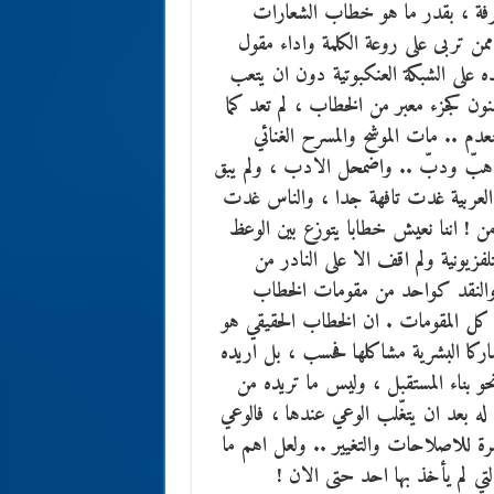
معرفة ، بقدر ما هو خطاب الشعارات
من تربى على روعة الكلمة واداء مقول
ه على الشبكة العنكبوتية دون ان يتعب
نون كجزء معبر من الخطاب ، لم تعد كما
دم .. مات الموشح والمسرح الغنائي
ن هبّ ودبّ .. واضمحل الادب ، ولم يبق
ا العربية غدت تافهة جدا ، والناس غدت
من ! اننا نعيش خطابا يتوزع بين الوعظ
فزيونية ولم اقف الا على النادر من
 والنقد كواحد من مقومات الخطاب
من كل المقومات . ان الخطاب الحقيقي هو
اركا البشرية مشاكلها فحسب ، بل اريده
 بناء المستقبل ، وليس ما تريده من
 له بعد ان يتغّلب الوعي عندها ، فالوعي
مرة للاصلاحات والتغيير .. ولعل اهم ما
تي لم يأخذ بها احد حتى الان !