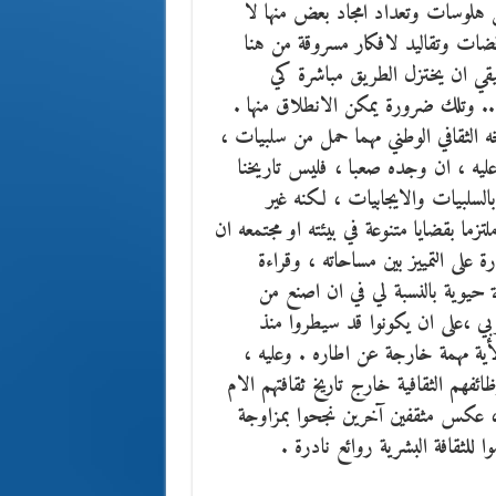
 هلوسات وتعداد امجاد بعض منها لا
ضات وتقاليد لافكار مسروقة من هنا
ي ان يختزل الطريق مباشرة كي
 .. وتلك ضرورة يمكن الانطلاق منها .
ه الثقافي الوطني مهما حمل من سلبيات ،
عليه ، ان وجده صعبا ، فليس تاريخنا
بالسلبيات والايجابيات ، لكنه غير
زما بقضايا متنوعة في بيئته او مجتمعه ان
ة على التمييز بين مساحاته ، وقراءة
 حيوية بالنسبة لي في ان اصنع من
ربي ،على ان يكونوا قد سيطروا منذ
لأية مهمة خارجة عن اطاره . وعليه ،
ظائفهم الثقافية خارج تاريخ ثقافتهم الام
ها ، عكس مثقفين آخرين نجحوا بمزاوجة
 للثقافة البشرية روائع نادرة .