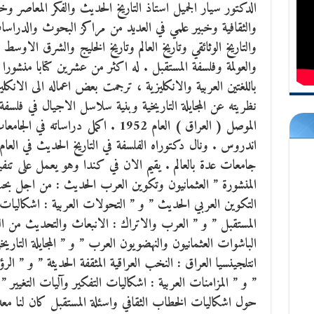
الدكتور سيار الجميل استاذ التاريخ الحديث والفكر المعاصر و
والثقافية وخبير علمي في العديد من مراكز البحوث والدرا
والتاريخ الوثائقي وتاريخ العالم وتاريخ الخليج والشرق الاوسط
والعولمة وفلسفة المستقبل . له اكثر من عشرين كتابا منشورا
باللغتين العربية والانكليزية ، ترجمت بعض اعماله الى الانك
نظريته عن المجايلة التاريخية وبنية سلاسل الاجيال في فلسفة 
الموصل ( العراق ) العام 1952 . اكمل 
جامعات عدة بالعالم . يقيم الان في كندا وهو يعمل على تن
المنشورة ” العثمانيون وتكوين العرب الحديث : من اجل ب
التكوين العربي الحديث ” و ” التحولات العربية : اشكالي
المستقبل ” و ” العرب والاتراك : الانبعاث والتحديث من العث
الباشوات العثمانيون والنهضويون العرب ” و ” المجايلة التاريخ
انتلجينسيا العراق : النخب العراقية المثقفة الحديثة ” و ” الرؤ
” و ” المزامنات العربية : اشكاليات التفكير وآليات التغيير ” 
حول اشكاليات الخطاب الثقافي واسئلة المستقبل كان لنا معه 