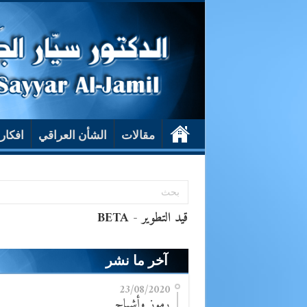
مقالات
الشأن العراقي
افكار
آخر ما نشر
23/08/2020
رموز وأشباح