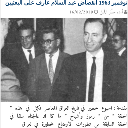
نوفمبر 1963 انقضاض عبد السلام عارف على البعثيين
أ.د. سيّار الجَميل
16/02/2019
مقدمة : اسبوع خطير في تاريخ العراق المعاصر نكمل في هذه ”
الحلقة ” من ” رموز وأشباح ” ما كنا قد عالجناه سلفا في
الحلقة السابقة من تطورات الاوضاع الخطيرة في العراق