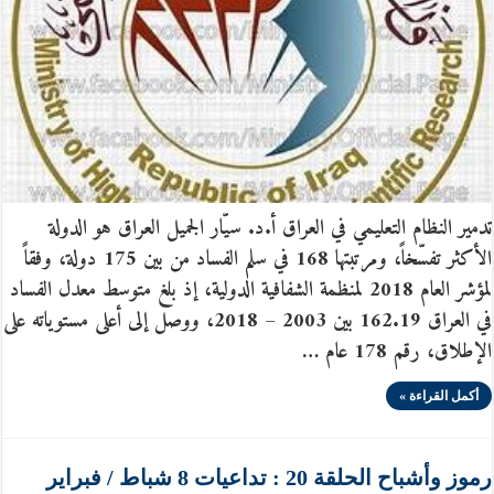
تدمير النظام التعليمي في العراق أ.د. سيّار الجميل العراق هو الدولة
الأكثر تفسّخاً، ومرتبتها 168 في سلم الفساد من بين 175 دولة، وفقاً
لمؤشر العام 2018 لمنظمة الشفافية الدولية، إذ بلغ متوسط معدل الفساد
في العراق 162.19 بين 2003 – 2018، ووصل إلى أعلى مستوياته على
الإطلاق، رقم 178 عام …
أكمل القراءة »
رموز وأشباح الحلقة 20 : تداعيات 8 شباط / فبراير