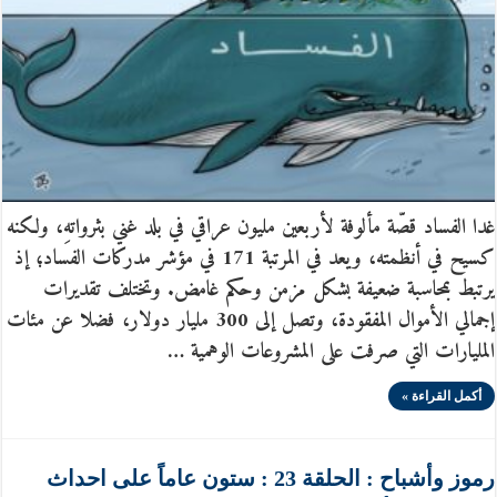
غدا الفساد قصّة مألوفة لأربعين مليون عراقي في بلد غني بثرواتهِ، ولكنه
كسيح في أنظمته، ويعد في المرتبة 171 في مؤشر مدركات الفساد؛ إذ
يرتبط بمحاسبة ضعيفة بشكل مزمن وحكم غامض. وتختلف تقديرات
إجمالي الأموال المفقودة، وتصل إلى 300 مليار دولار، فضلا عن مئات
المليارات التي صرفت على المشروعات الوهمية …
أكمل القراءة »
رموز وأشباح : الحلقة 23 : ستون عاماً على احداث