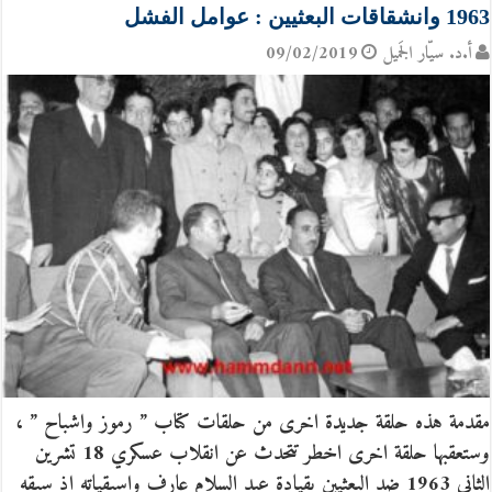
1963 وانشقاقات البعثيين : عوامل الفشل
أ.د. سيّار الجَميل
09/02/2019
مقدمة هذه حلقة جديدة اخرى من حلقات كتاب ” رموز واشباح ” ،
وستعقبها حلقة اخرى اخطر تتحدث عن انقلاب عسكري 18 تشرين
الثاني 1963 ضد البعثيين بقيادة عبد السلام عارف واسبقياته اذ سبقه