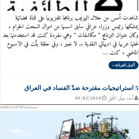
شاهدت أمس من خلال اليوتيب برنامجا تلفزيونيا على قناة فضائية
يمتلكها رئيس وزراء عراقي سابق اسسها من اموال السحت الحرام ،
وكان عنوان البرنامج ” مكاشفات ” وهي مفردة كنت قد استخدمتها بعد
نحتها عربيا في ادبياتي النقدية .. لا ضير ، وفي حلقة بثّت في الاسبوع
الماضي ، كنت …
أكمل القراءة »
5 استراتيجيات مقترحة ضدّ الفساد في العراق
أ.د. سيّار الجَميل
01/03/2019