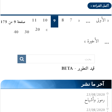
أكمل القراءة »
« الأولى
«
7
8
10
11
9
...
صفحة 9 من 175
20
»
40
30
الأخيرة »
...
آخر ما نشر
23/08/2020
رموز وأشباح
23/08/2020