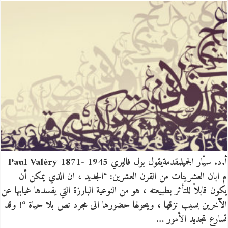
أ.د. سيّار الجميلمقدمةيقول بول فاليري Paul Valéry 1871- 1945
م ابان العشرينات من القرن العشرين: “الجديد ، ان الذي يمكن أن
يكون قابلاً للتأثر بطبيعته ، هو من النوعية البارزة التي يفسدها غيابها عن
الآخرين بسبب نزقها ، ويحولها حضورها الى مجرد نص بلا حياة “! وقد
تسارع تجديد الأمور …