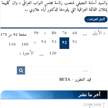
والسيد أسامة النجيفي لمنصب رئاسة مجلس النواب العراقي ، وان كليهما
يمثلان القائمة العراقية التي يقودها الدكتور أياد علاوي ..
أكمل القراءة »
« الأولى
60
70
80
«
90
...
صفحة 92 من 175
»
94
93
91
92
110
100
120
الأخيرة »
...
آخر ما نشر
23/08/2020