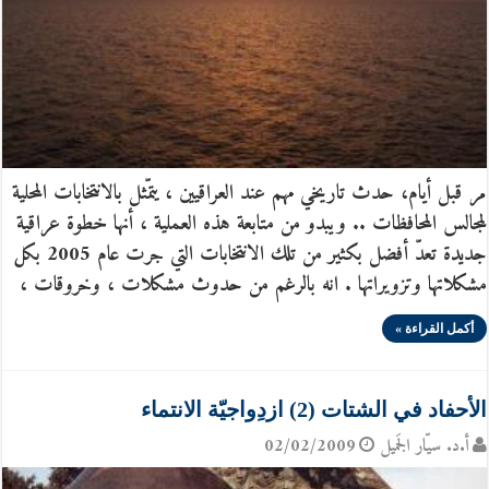
مر قبل أيام، حدث تاريخي مهم عند العراقيين ، يتمّثل بالانتخابات المحلية
لمجالس المحافظات .. ويبدو من متابعة هذه العملية ، أنها خطوة عراقية
جديدة تعدّ أفضل بكثير من تلك الانتخابات التي جرت عام 2005 بكل
مشكلاتها وتزويراتها . انه بالرغم من حدوث مشكلات ، وخروقات ،
أكمل القراءة »
الأحفاد في الشتات (2) ازدِواجيّة الانتماء
أ.د. سيّار الجَميل
02/02/2009