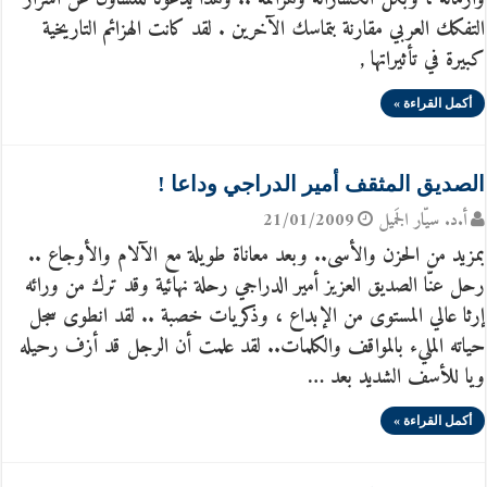
التفكك العربي مقارنة بتماسك الآخرين . لقد كانت الهزائم التاريخية
كبيرة في تأثيراتها ,
أكمل القراءة »
الصديق المثقف أمير الدراجي وداعا !
أ.د. سيّار الجَميل
21/01/2009
بمزيد من الحزن والأسى.. وبعد معاناة طويلة مع الآلام والأوجاع ..
رحل عنّا الصديق العزيز أمير الدراجي رحلة نهائية وقد ترك من ورائه
إرثا عالي المستوى من الإبداع ، وذكريات خصبة .. لقد انطوى سجل
حياته المليء بالمواقف والكلمات.. لقد علمت أن الرجل قد أزف رحيله
ويا للأسف الشديد بعد …
أكمل القراءة »