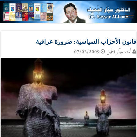
قانون الأحزاب السياسية: ضرورة عراقية
أ.د. سيّار الجَميل
07/02/2009