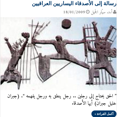
رسالة إلى الأصدقاء اليساريين العراقيين
أ.د. سيّار الجَميل
18/01/2009
” الحق يحتاج إلى رجلين .. رجل ينطق به ورجل يفهمه “. (جبران
خليل جبران) أيها الأصدقاء
أكمل القراءة »