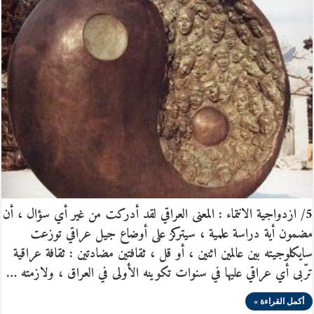
5/ ازدواجية الانتماء : المعنى العراقي لقد أدركت من غير أي سؤال ، أن
مضمون أية دراسة علمية ، سيتركز على أوضاع جيل عراقي توزعت
سايكلوجيته بين عالمين اثنين ، أو قل ، ثقافتين مضادتين : ثقافة عراقية
ترّبى أي عراقي عليها في سنوات تكوينه الأولى في العراق ، ولازمته …
أكمل القراءة »