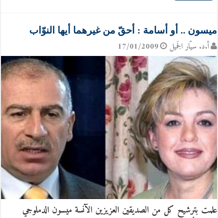
ميسون .. أو أسامة : أحقّ من غيرهما أيها النوّاب
أ.د. سيّار الجَميل
17/01/2009
علمت بترشيح كل من الصديقين العزيزين الآنسة ميسون الدملوجي