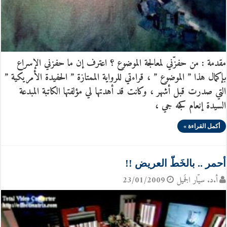
مقدمة : من حفزّني لمعالجة الموضوع ؟ اعترف إن ما حفزني الإسراع
بإكمال هذا ” الموضوع ” ، قراءتي للرواية الممتازة ” الحفيدة الأمريكية ”
التي صدرت قبل أشهر ، وكانت قد أهدتها لي مؤلفتها الكاتبة المبدعة
السيدة إنعام كجه جي ،
أكمل القراءة »
أحمر .. بالخَطّ العريض !!
أ.د. سيّار الجَميل
23/01/2009