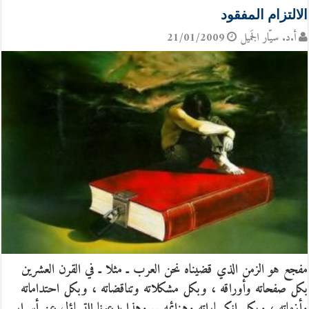
الالتزام المفقود
أ.د. سيّار الجَميل
21/01/2009
مفجع هو الزمن الذي قضيناه نحن العرب ـ مثلا ـ في القرن العشرين
بكل صفحاته وأوراقه ، وبكل مشكلاته وتناقضاته ، وبكل احتداماته
وأزماته ، وبكل انكساراته وهزائمه .. وهذا يدعونا للتساؤل عن أسرار