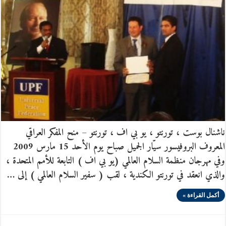
ناشنال بوست ، تورنتو ، يو بي اف ، تورنتو – منح المفكر العراقي
المعروف البروفيسور سيّار الجميل صباح يوم الأحد 15 مارس 2009
وفي مهرجان منظمة السلام العالمي (يو بي اف ) التابعة للأمم المتحدة ،
والذي انعقد في تورنتو الكندية ، لقب ( سفير السلام العالمي ) إلى …
أكمل القراءة »