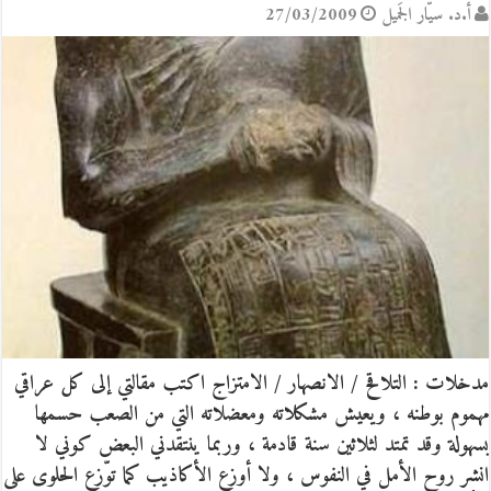
أ.د. سيّار الجَميل
27/03/2009
مدخلات : التلاقح / الانصهار / الامتزاج اكتب مقالتي إلى كل عراقي
مهموم بوطنه ، ويعيش مشكلاته ومعضلاته التي من الصعب حسمها
بسهولة وقد تمتد لثلاثين سنة قادمة ، وربما ينتقدني البعض كوني لا
انشر روح الأمل في النفوس ، ولا أوزع الأكاذيب كما توّزع الحلوى على