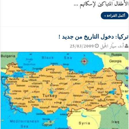
الأطفال المتباكين لإسكاتهم …
أكمل القراءة »
تركيا: دخول التاريخ من جديد !
أ.د. سيّار الجَميل
25/03/2009