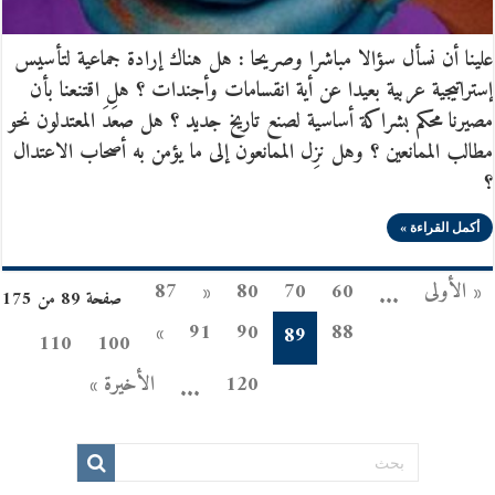
علينا أن نسأل سؤالا مباشرا وصريحا : هل هناك إرادة جماعية لتأسيس
إستراتيجية عربية بعيدا عن أية انقسامات وأجندات ؟ هل اقتنعنا بأن
مصيرنا محكم بشراكة أساسية لصنع تاريخ جديد ؟ هل صعَدَ المعتدلون نحو
مطالب الممانعين ؟ وهل نزِل الممانعون إلى ما يؤمن به أصحاب الاعتدال
؟
أكمل القراءة »
« الأولى
60
70
80
«
87
...
صفحة 89 من 175
»
91
90
88
89
110
100
120
الأخيرة »
...