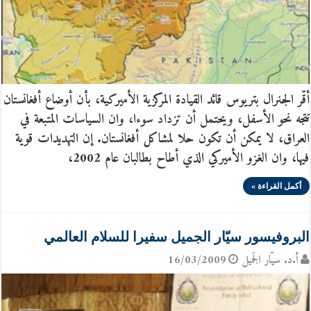
أقّر الجنرال بتريوس قائد القيادة المركزية الأميركية، بأن أوضاع أفغانستان
تتجه نحو الأسفل، ويحتمل أن تزداد سوءا، وان السياسات المتبعة في
العراق، لا يمكن أن تكون حلا لمشاكل أفغانستان. إن التهديدات قوية
فيها، وان الغزو الأميركي الذي أطاح بطالبان عام 2002،
أكمل القراءة »
البروفيسور سيّار الجميل سفيرا للسلام العالمي
أ.د. سيّار الجَميل
16/03/2009