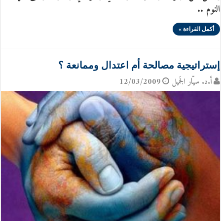
النوم ..
أكمل القراءة »
إستراتيجية مصالحة أم اعتدال وممانعة ؟
أ.د. سيّار الجَميل
12/03/2009