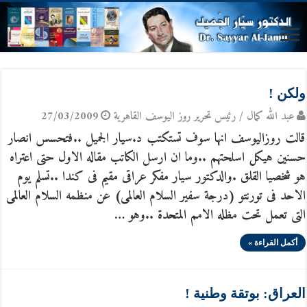
ولكن !
عبد الله كمال / رئيس تحرير روز اليوسف القاهرية
27/03/2009
قالت روزاليوسف انها سوف تستكتب د.سيار الجميل ..فتحسس انصار
حسنين هيكل اسلحتهم ..وما ان ارسل الكاتب مقاله الاول حتى اعتراه
هو شخصيا القلق .والدكتور سيار مفكر عراقى مقيم فى كندا ..تسلم يوم
الاحد فى تورنتو (درجة سفير السلام العالمى) عن منظمه السلام العالمى
التى تعمل تحت مظله الامم المتحدة ..وهو …
أكمل القراءة »
العراق: بوتقة وطنية !