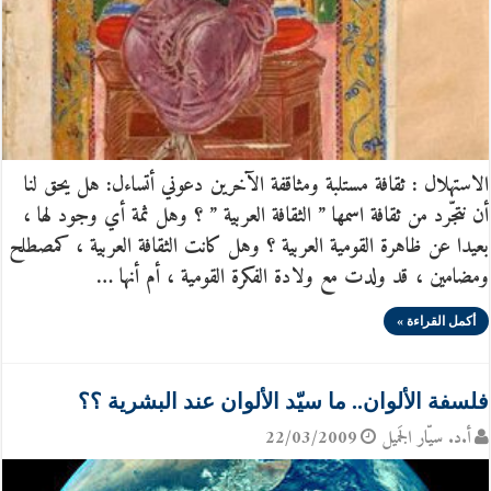
الاستهلال : ثقافة مستلبة ومثاقفة الآخرين دعوني أتساءل: هل يحق لنا
أن نتجّرد من ثقافة اسمها ” الثقافة العربية ” ؟ وهل ثمة أي وجود لها ،
بعيدا عن ظاهرة القومية العربية ؟ وهل كانت الثقافة العربية ، كمصطلح
ومضامين ، قد ولدت مع ولادة الفكرة القومية ، أم أنها …
أكمل القراءة »
فلسفة الألوان.. ما سيّد الألوان عند البشرية ؟؟
أ.د. سيّار الجَميل
22/03/2009