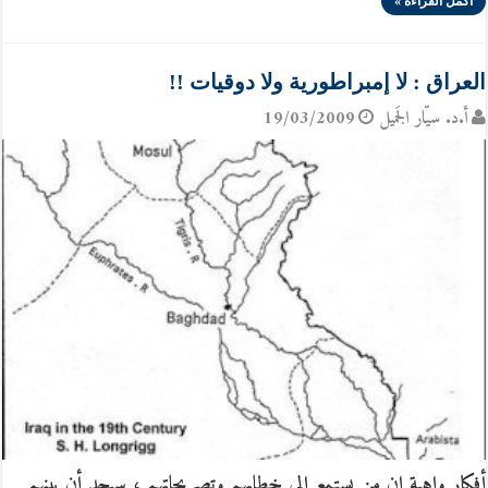
أكمل القراءة »
العراق : لا إمبراطورية ولا دوقيات !!
أ.د. سيّار الجَميل
19/03/2009
أفكار واهية إن من يستمع إلى خطابهم وتصريحاتهم ، سيجد أن بينهم