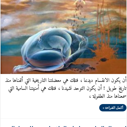
أن يكون الانقسام ديدننا ، فتلك هي معضلتنا التاريخية التي ألفناها منذ
تاريخ طويل ! أن يكون التوحد نشيدنا ، فتلك هي أمنيتنا السامية التي
سمعناها منذ الطفولة ،
أكمل القراءة »