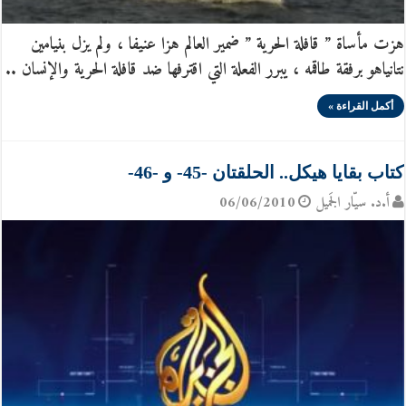
هزت مأساة ” قافلة الحرية ” ضمير العالم هزا عنيفا ، ولم يزل بنيامين
نتانياهو برفقة طاقمه ، يبرر الفعلة التي اقترفها ضد قافلة الحرية والإنسان ..
أكمل القراءة »
كتاب بقايا هيكل.. الحلقتان -45- و -46-
أ.د. سيّار الجَميل
06/06/2010