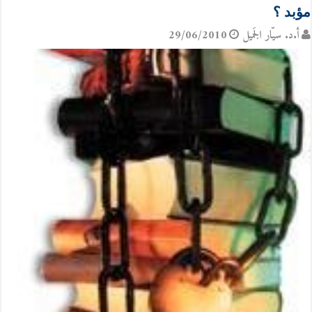
مؤبد ؟
أ.د. سيّار الجَميل
29/06/2010