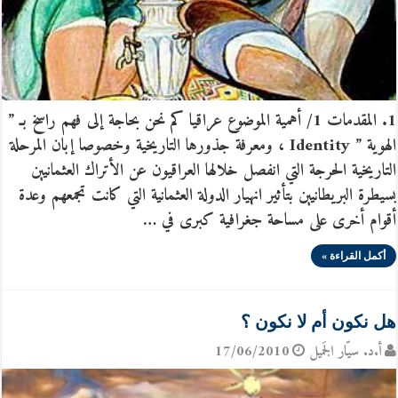
1. المقدمات 1/ أهمية الموضوع عراقيا كم نحن بحاجة إلى فهم راسخ بـ ”
الهوية ” Identity ، ومعرفة جذورها التاريخية وخصوصا إبان المرحلة
التاريخية الحرجة التي انفصل خلالها العراقيون عن الأتراك العثمانيين
بسيطرة البريطانيين بتأثير انهيار الدولة العثمانية التي كانت تجمعهم وعدة
أقوام أخرى على مساحة جغرافية كبرى في …
أكمل القراءة »
هل نكون أم لا نكون ؟
أ.د. سيّار الجَميل
17/06/2010