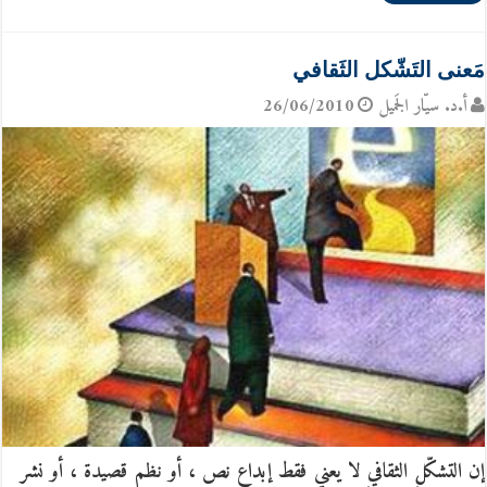
مَعنى التَشّكل الثَقافي
أ.د. سيّار الجَميل
26/06/2010
إن التشكّل الثقافي لا يعني فقط إبداع نص ، أو نظم قصيدة ، أو نشر