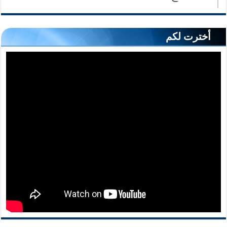
أخترت لكم