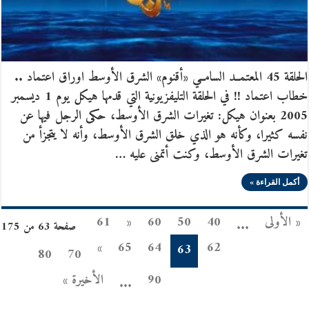
الحلقة 45 المعتمــد السامــي «أقنوم» الشرق الأوسط اوراق اعتماد ..
خطاب اعتماد !! في الحلقة التليفزيونية التي قدمها هيكل يوم 1 ديسمبر
2005 بعنوان هيكل: تغيرات الشرق الأوسط، حكى الرجل فيها عن
نفسه كثيرا، وكأنه هو الذي خلق الشرق الأوسط، وأنه لا يتجزأ من
تغيرات الشرق الأوسط، وكنت أتمنى عليه …
أكمل القراءة »
« الأولى
40
50
60
«
61
...
صفحة 63 من 175
»
65
64
62
63
80
70
90
الأخيرة »
...