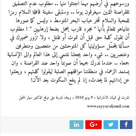
ورسوخهم في أرضهم مهما اجتثوا منها .. مطلوب عدم التصفيق
للقراصنة الذين سيغرقون يوما .. وستبقى سفينة قافلة السلام رمزا
للمحبة والسلام تمخر عباب البحر المتوسط ، وليس كما صورها
نتانياهو للعالم بأنها ” مجرد قارب يحمل بضعة إرهابيين ” ! مطلوب
أن تقول كلمة حق قبل أن تموت أو تقتل ، ولا تزّور ضميرك في
مسألة يتحمّل مسؤوليتها كل المتوحشين من متعصبين ومتطرفين
وعنصريين .. شيء واحد يجعلنا ننتمي إلى هذا العالم والى الإنسانية
جمعاء .. عندما ندرك جميعا أن صوتنا واحد ضد القراصنة ، وان
يستمد الزعماء في منطقتنا مواقفهم الصلبة ليقولوا كلمتهم ، ويعلنوا
عن إدانتهم لما يحدث، إذ لم ينفع السكوت بعد الآن!
نشرت في البيان الاماراتية ، 9 يونيو 2010 ، ويعاد نشرها على موقع الدكتور سيار الجميل
www.sayyaraljamil.com