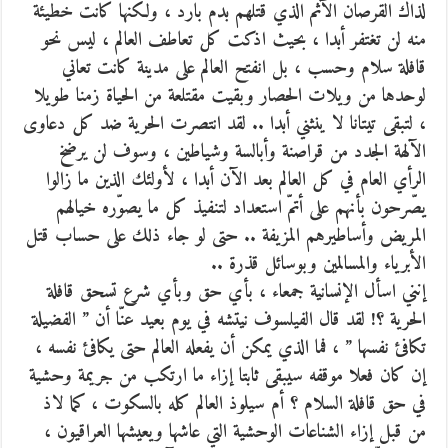
لذاك القرصان الآثم الذي قتلهم بدم بارد ، ولكنها كانت خطيئة
منه لن تغتفر أبدا ، بحيث اذكت كل تعاطف العالم ، ليس نحو
قافلة سلام وحسب ، بل انفتح العالم على مدينة كانت تعاني
لوحدها من ويلات الحصار وبقيت مقتلعة من الحياة زمنا طويلا
، لتبقى تيتانا لا ينثني أبدا .. لقد انتصرت الحرية ضد كل دعاوى
الآلهة الجدد من قراصنة وأبالسة وشياطين ، وسوف لن يرضخ
الرأي العام في كل العالم بعد الآن أبدا ، لأولئك الذين ما زالوا
يصّرحون بأنهم على أتمّ استعداد لتنفيذ كل ما يصوّره خيالهم
المريض وأساطيرهم المزيفة .. حتى لو جاء ذلك على حساب قتل
الأبرياء والمسالمين وبوسائل قذرة ..
إنني اسأل الإنسانية جمعاء ، بأي حق وبأي شرع تسحق قافلة
الحرية ؟! لقد قال الفيلسوف نيتشه في يوم بعيد عنّا أن ” الفضيلة
تكافئ نفسها ” ، فما الذي يمكن أن يفعله العالم حتى يكافئ نفسه ،
إن كان فعلا موقفه سيبقى ثابتا إزاء ما ارتكب من جريمة وحشية
في حق قافلة السلام ؟ أم سيلوذ العالم كله بالسكوت ، كما لاذ
من قبل إزاء الشناعات الوحشية التي عاشها ويعيشها العراقيون ،