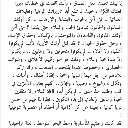
يا ليتك تعلمت معنى الصدق ، وأنت تتحدث في خطابك مبررا
فعلتك النكراء ، بحيث لم تنفع أبدا تبريراتك الواهية وتعليلاتك
العدائية .. فمتى آمن بالحرب والبشاعة والإرهاب .. كل أولئك
المسالمون والحالمون بمبادئ الحب والسلام حتى يقتلوا ؟ متى آمن
أولئك الملوثون والفاسدون والمتوحشون بالإنسان، وحقوق الإنسان
، وحتى حقوق الحيوان ؟ لقد قتل أولئك الأبرياء لأنهم لم يكونوا
أشقياء ولا أذلاء .. لم يكونوا منحرفين ولا إرهابيين .. لم يكونوا
إلا دعاة محبة وسلام ، وذلك هو سمو رقيهم الأخلاقي ، وعنوانهم
الحضاري ، وخصوصا عندما يقتحمون الصعاب ، وقد تركوا
بلادهم من اجل مهمة إنسانية واضحة ، إنقاذ أطفال ، وأمهات ،
وثكالى ، وشيوخ ، وصبايا ، وعجائز .. كلهم يعانون الأمرّين في
قلب وطنهم منذ سنين .. لم يكن أبناء قافلة السلام إلا منقذين
للحياة وساعين لإعادتها إلى بدء التكوين ، نظرا لما فيهم من حسن
نوايا كونية ، بعيدا عن كل كراهية أو أحقاد أو عنصرية شوفينية
!
لقد كانت رحلتهم المأساوية وسط البحر المتوسط ، لعنة تراجيدية