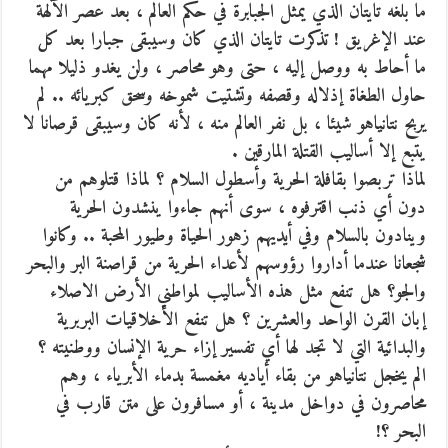
ما بلغه تايتان الذي يمثل الجبابرة في حكم العالم ، بعد عصر الآلهة
عند الإغريق ! تذكرت تايتان الذي كان وسيبقى جبارا بعد كل
ما أحاط به ووصل إليه ، حتى وهو محاصر ، ولن يغدو ذليلا مهما
حاول الطغاة إذلاله وقصفه وتشتيت شموخه وسحق كبريائه .. لم
يربح نتانياهو شيئا ، بل نفر العالم منه ، لأنه كان وسيبقى قرصانا لا
يتبع إلا أساليب القتلة المارقين .
لماذا تربصوا بقافلة الحرية وأسطول السلام ؟ لماذا قتلوهم من
دون أي ذنب اقترفوه ، سوى أنهم جاءوا ينشدون الحرية
وينادون بالسلام وفي أيديهم زهور الحياة وطيور المحبة .. وكانوا
شجعانا عندما أداروا رؤوسهم لأعداء الحرية من قراصنة البر والبحر
والجو؟ هل تنفع مثل هذه الأساليب لمواطني الأرض الاصلاء
إبان القرن الواحد والعشرين ؟ هل تنفع الأخلاقيات البربرية
والبدائية التي لا تجد لها أي تفسير إزاء حرية الإنسان ووطنيته ؟
الم يخجل نتانياهو من بقاء أياديه مغمسة بدماء الأبرياء ، وهم
محاصرون في دواخل مدينة ، أو مسافرون على متن قارب في
البحر ؟!