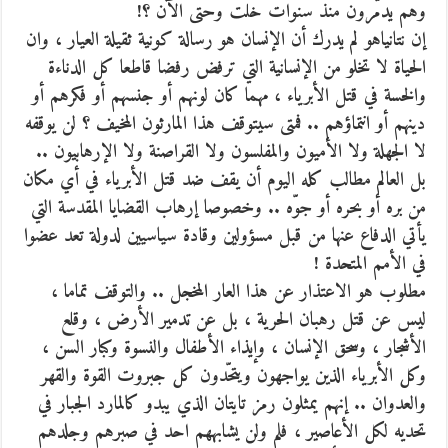
وهم يدمّرون منذ سنوات خلت وحتى الآن ؟!
إن نتانياهو لم يدرك أن الإنسان هو رسالة كونية ثقيلة العيار ، وان
الحياة لا تخلو من الإنسانية التي ترفض رفضا قاطعا كل الدناءة
والخسة في قتل الأبرياء ، مهما كان لونهم أو جنسهم أو فكرهم أو
دينهم أو انتماؤهم .. فمتى سيتوقف هذا المارثون المخيف ؟ لن يوقفه
لا الجهلة ولا الأميون والمفلسون ولا القراصنة ولا الإرهابيون ..
بل العالم مطالب كله اليوم أن يقف ضد قتل الأبرياء في أي مكان
من بره أو بحره أو جوّه .. وخصوصا إرهاب القضايا المقدسة التي
يأتي الدفاع عنها من قبل مسؤولين وقادة سياسيين لدولة تعد عضوا
في الأمم المتحدة !
مطلوب هو الاعتذار عن هذا العار المخجل .. والتوقف تماما ،
ليس عن قتل رهبان الحرية ، بل عن تدمير الأرض ، وقلع
الأشجار ، وسحق الإنسان ، وإيذاء الأطفال والنسوة وكبار السن ،
وكل الأبرياء الذين يواجهون ويتحّدون كل جبروت القوة والقهر
والعدوان .. إنهم يمثلون رمز تايتان الذي يبدو كالمارد الجبار في
تحديه لكل الأعاصير ، فلم ولن يشابههم احد في صبرهم وجلدهم