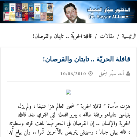
الرئيسية
/
مقالات
/
قافلة الحريّة .. تايتان والقرصان!
قافلة الحريّة .. تايتان والقرصان!
أ.د. سيّار الجَميل
10/06/2010
هزت مأساة ” قافلة الحرية ” ضمير العالم هزا عنيفا ، ولم يزل
بنيامين نتانياهو برفقة طاقمه ، يبرر الفعلة التي اقترفها ضد قافلة
الحرية والإنسان ..
إن القرصان في البحر مهما بلغت قوته وسطوته
، فانه يبقى جبانا ، وسيبقى يتربص بالآخرين شّرا .. ولن يبلغ أبدا