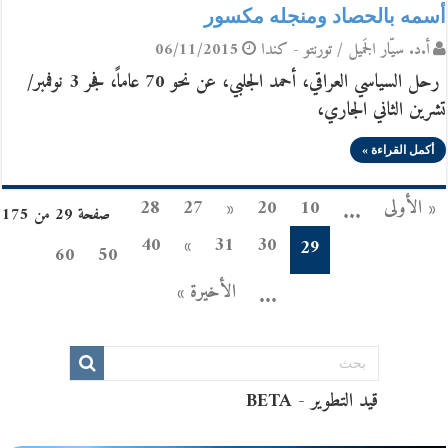
أسمه بالحصاد ومنجله مكسور
أ.د. سيّار الجَميل / تورنتو - كندا
06/11/2015
رحل السياسي العراقي، أحمد الجلبي، عن نحو 70 عاماً، فجر 3 نوفمبر/
تشرين الثاني الجاري،
أكمل القراءة »
« الأولى
10
20
«
27
28
...
صفحة 29 من 175
40
»
31
30
29
60
50
الأخيرة »
...