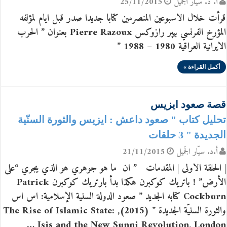
أ. د. سيّار الجَميل
25/11/2015
قرأت خلال الاسبوعين المنصرمين كتابا جديدا صدر قبل ايام لمؤلفه
المؤرخ الفرنسي بيير رازوكس Pierre Razoux بعنوان ” الحرب
الايرانية العراقية 1980 – 1988 ”
أكمل القراءة »
قصة صعود ايزيس
تحليل كتاب " صعود داعش : ايزيس والثورة السنّية
الجديدة " 3 حلقات
أ.د. سيّار الجَميل
21/11/2015
| الحلقة الاولى | المقدمات ” ان ما هو جوهري هو الذي يجري “على
الأرض” ! باتريك كوكبرن هكذا بدأ بارتريك كوكبرن Patrick
Cockburn كتابه الجديد ” صعود الدولة السنية الإسلامية: اس اس
والثورة السنيّة الجديدة ” (2015), The Rise of Islamic State:
Isis and the New Sunni Revolution, London …