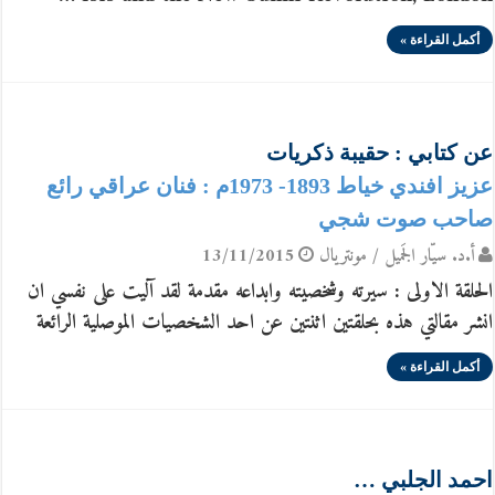
أكمل القراءة »
عن كتابي : حقيبة ذكريات
عزيز افندي خياط 1893- 1973م : فنان عراقي رائع
صاحب صوت شجي
أ.د. سيّار الجَميل / مونتريال
13/11/2015
الحلقة الاولى : سيرته وشخصيته وابداعه مقدمة لقد آليت على نفسي ان
انشر مقالتي هذه بحلقتين اثنتين عن احد الشخصيات الموصلية الرائعة
أكمل القراءة »
احمد الجلبي …