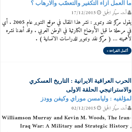
ما العمل ازاء التكفير والتعصّب والارهاب ؟
أ.د. سيّار الجَميل
17/12/2015
يقول مركز نقد وتنوير : نشر هذا المقال في موقع التنوير عام 2005 . أي
في مرحلة ما قبل الأوضاع الكارثية في الوطن العربي . وقد أعدنا نشره
لأهميته … ( مركز نقد وتنوير للدراسات الانسانية ) .
أكمل القراءة »
الحرب العراقية الايرانية : التاريخ العسكري
والاستراتيجي الحلقة الاولى
لمؤلفيه : وليامسن موراي وكيفن وودز
أ.د. سيّار الجَميل
02/12/2015
Williamson Murray and Kevin M. Woods, The Iran-
Iraq War: A Military and Strategic History ,