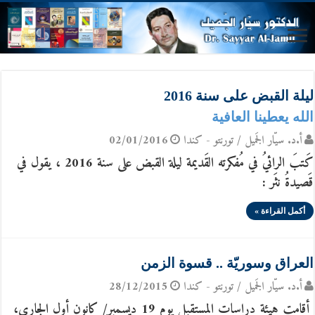
ليلة القبض على سنة 2016
الله يعطينا العافية
أ.د. سيّار الجَميل / تورنتو - كندا
02/01/2016
كَتبَ الرائيُ في مُفكرته القَديمة ليلة القبض على سنة 2016 ، يقول في
قَصيدةُ نثَر :
أكمل القراءة »
العراق وسوريّة .. قسوة الزمن
أ.د. سيّار الجَميل / تورنتو - كندا
28/12/2015
أقامت هيئة دراسات المستقبل يوم 19 ديسمبر/ كانون أول الجاري،