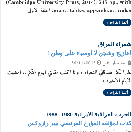
(Cambridge University Press, 2014), 343 pp., with
maps, tables, appendices, index. الحلقة الاولى
أكمل القراءة »
شعراء العراق
اهازيج وشجن لا اوصياء على وطن !
أ.د. سيّار الجَميل
30/11/2015
عذرا لكم اصدقائي الشعراء ، وانا اكتب مقالتي اليوم عنكم .. امضيت
الايام الاخيرة ،
أكمل القراءة »
الحرب العراقية الايرانية 1980- 1988
كتاب لمؤلفه المؤرخ الفرنسي بيير رازوكس