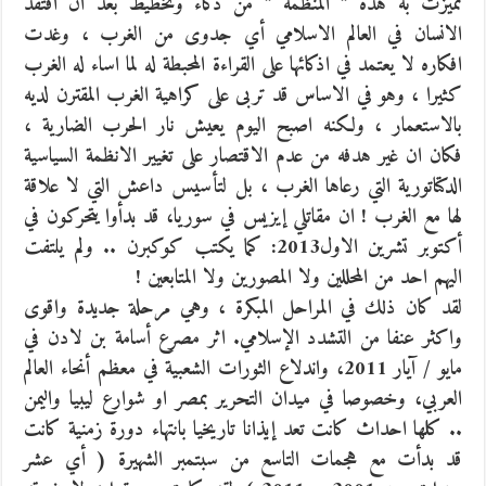
تميزت به هذه ” المنظمة ” من ذكاء وتخطيط بعد ان افتقد
الانسان في العالم الاسلامي أي جدوى من الغرب ، وغدت
افكاره لا يعتمد في اذكائها على القراءة المحبطة له لما اساء له الغرب
كثيرا ، وهو في الاساس قد تربى على كراهية الغرب المقترن لديه
بالاستعمار ، ولكنه اصبح اليوم يعيش نار الحرب الضارية ،
فكان ان غير هدفه من عدم الاقتصار على تغيير الانظمة السياسية
الدكتاتورية التي رعاها الغرب ، بل لتأسيس داعش التي لا علاقة
لها مع الغرب ! ان مقاتلي إيزيس في سوريا، قد بدأوا يتحركون في
أكتوبر تشرين الاول2013: كما يكتب كوكبرن .. ولم يلتفت
اليهم احد من المحللين ولا المصورين ولا المتابعين !
لقد كان ذلك في المراحل المبكرة ، وهي مرحلة جديدة واقوى
واكثر عنفا من التشدد الإسلامي. اثر مصرع أسامة بن لادن في
مايو / آيار 2011، واندلاع الثورات الشعبية في معظم أنحاء العالم
العربي، وخصوصا في ميدان التحرير بمصر او شوارع ليبيا واليمن
.. كلها احداث كانت تعد إيذانا تاريخيا بانتهاء دورة زمنية كانت
قد بدأت مع هجمات التاسع من سبتمبر الشهيرة ( أي عشر