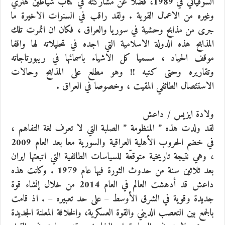
السوفياتي في 1989، فضلا عن مشاركته في كتاب شياطين هنري
وغيره من الاعمال القوية . ولقد راقب في السنوات الاخيرة ما
جرى من مذابح وحشية في سوريا والعراق ، فكان ان اثمرت تلك
المذابح هذه الدولة الاسلامية التي اجده في تحليلاته لها واقفا
موقف الحياد ، مسميا كل الاشياء باسمائها في ريبورتاجاته
وتقاريره وحتى كتبه !! وهو مطلع على المذابح وحالات
الاستئصال الطائفي المقيت ، وخصوصا في العراق .
ولادة ايزيس / داعش
لقد ولدت هذه ” المنظومة ” الصلبة التي لا تعرف لغة التفاهم ،
في خضم الحروب الأهلية العراقية والسورية معا بعد العام 2009
، وهي نتيجة تاريخية متوقعّة للسياسات الطائفية التي اتبعتها ايران
بعد ثلاثين سنة من حدوث الثورة فيها عام 1979 . وكانت هذه
داعش قد أدهشت العالم في العام 2014 من خلال إنشاء قوة
جديدة وقوية في الشرق الأوسط – على حد تعبيره – . اذ قامت
بالجمع بين التعصب الديني والقوة العسكرية، والخلافة المعلنة الجديدة