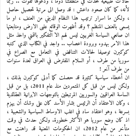
حالات طبيعية تحدث في منطقتنا دوما ، ودعوها تفوت .. ربما
لأنه، كما كان صعود داعش : قد وصل الى مرتبة تحصيل حاصل
، ولكن ما اسرار ترتيب هذا النظام الديني من العنف ، او ما
يسمى بالعنف المنظم ؟ وقد أظهرت الوقائع علىى الارض ومتابعتها
ان صانعي السياسة الغربيين ليس لهم الا التفكير بالتمني واخذ مثل
هذا الامر بهدوء وبرودة اعصاب .. واجد في الكتاب الذي كتبه
كوكبرن توصيفا لحالات التناقض في التعامل مع الصراع في
سوريا من طرف ، أو السلام المفترض في العراق لعدة سنوات
من طرف آخر !
ان أخطاء سياسية كثيرة قد حصلت كما أدلى كوكبرن بذلك ،
ولكن ليس من قبل كل المتمردين منذ عام 2011، بل من قبل
الساسة العراقيين والسوريين المرتبطين بالتوجهات الايرانية العقائدية
، وكان الاعتقاد أن الرئيس بشار الأسد كان على وشك أن يهزم
بسرعة ، وهو اعتقاد ساد في اغلب الاوساط السياسية والشعبية ،
اذ كان وضع سوريا هو الأكثر خطورة. ولكن حدث في وقت
متأخر من عام 2012، ان الحكومات المعنية قد راهنت مع