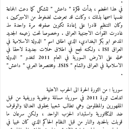
.
في هذا الخضم ، بدأت فكرة ” داعش ” تتشكل كما دعت الجماعة
نفسها اسمها بذلك ، وكانت قد تعرضت لضغوط من الاميركيين ،
وكان التنظيم قادرا على إعادة تكوين صفوفه مرة واحدة مذ
غادرت القوات الاجنبية العراق . وخصوصا تحت زعيمه الجديد
المدعو ابو بكر البغدادي، الذي اطلق اسم ” الدولة الاسلامية في
العراق ISI ، ولكنه نجح في اطلاق حملات جديدة لاحقا في
عمله على الارض السورية في العام 2011 لتغدو ” الدولة
الاسلامية في العراق والشام ” ISIS. ومختصرها العربي ” داعش”
.
سوريا : من الثورة الحرة الى الحرب الاهلية
اندلعت ثورة 2011 في سوريا، مسالمة وعفوية وريفية من قبل
المقهورين والمظلومين وهي تطالب شعبيا بحقوق العدالة والوقوف
ضد الدكتاتورية واستبداد الحزب الواحد ، ولكن سرعان ما
قوبلت بالحديد والنار من قبل النظام الحاكم الذي كان غبيا في