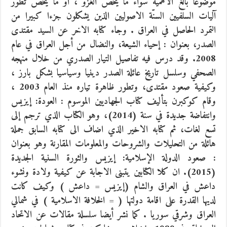
موضوعا بالغ الأهمية سواء ما يخص الغزو ، او ما يخص تطور
آليات السلفيين السنّة الاصوليين الذين يشكلون جزءا كبيرا من
التمرد الحاصل في العراق . وجاء كتابه الاخر عن السيد مقتدى
الصدر، بعنوان : إحياء الشيعة، والنضال من أجل العراق في عام
2008. وقد درس فيه تفاصيل التيار الصدري من خلال منهجه
الصحفي وسلسل تاريخ عائلة الصدر دينيا وسياسيا بشكل بارز ،
وكيفية صعود مقتدى، وتطور ظاهرة تياره منذ العام 2003 ،
وقام كوكبرن بتأليف كتاب الجهاديين الموسوم : العودة: إيزيس
وانتفاضة جديدة في سنة (2014)، وهو الكتاب الذي ترجم إلى
تسع لغات، ثم كتابه الاخير الذي اضاف الى كتابه السابق جملة
هائلة من التحليلات والشروحات والمعلومات المقارنة وهو بعنوان
: صعود الدولة الإسلامية: إيزيس والثورة السنية الجديدة
(2015). ان كلا الكتابين يتبنى الاجابة عن كيفية ولادة ونشوء
داعش في العراق والشام (إيزيس = داعش ) وكيف كانت
لديها القدرة على اقامة دولتها ( = الخلافة الاسلامية ) في شمالي
العراق وشرقي سوريا . كما نشر أيضا سلسلة مقالات عن الاتحاد