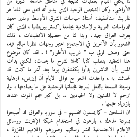
لما يكفي القيام بعمليات ممنهجة في مناطق شاسعة كبيرة من
الأراضي. وكان الشخص الوحيد الذي يبدو أنه اتفق معي تماما هو
غاريث ستانسفيلد، أستاذ سياسات الشرق الأوسط ومدير معهد
الدراسات العربية والإسلامية بجامعة إكستر ببريطانيا ، الذي كان
يعرف العراق جيدا. وبدا لنا من حصيلة الانطباعات ، ذلك
الشعور بأن الآخرين في الاجتماع اعتبر وجهات نظرنا مبالغ فيه،
حتى وصف قولي ب ” غريب الأطوار” ! . لقد كان موضوع
هذا التعقيد يتطلب كتابا كاملا لشرح ما يحدث، لكنني بدأت
المس بأن الناشرين بدأوا يكتشفون يوما بعد آخر ما كنت قد
تحدثت به ، واخذت اشعر مع توالي الايام أن إيزيس، ارهابية
وسيئة السمعة بالفعل لسرعة هجماتها الوحشية على ما يصادفها ، ولم
ترحم لا المدنيين ولا الحياديين .. بل كبر حجم الموت عندها
بازدياد حجمها .
ان المسلحين – كما يسمون انفسهم – في سوريا والعراق قد أصبحوا
بسرعة مذهلة ، بارعون في استخدام شبكة الإنترنت ووسائل
الإعلام الاجتماعية لنشر رسالتهم وصورهم وافلامهم المقززة ،