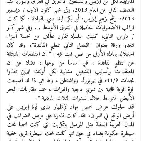
المتزايدة لكل من ايزيس والمسلحين الآخرين في العراق وسوريا منذ
النصف الثاني من العام 2013. وفي شهر كانون الاول / ديسمبر
2013، رشح زعيم إيزيس، أبو بكر البغدادي للقيادة ، كما كنت
اراقب الاضطرابات الحاصلة في الشرق الأوسط . . وفي شهر آذار
/ مارس التالي، كتبت سلسلة تقارير تتألف من خمسة أجزاء
لتغدو ورقة بعنوان “الفصل الثاني تنظيم القاعدة”، وقد كان
استهلاله بالجملة الأولى من نص قلت فيه : ” ان المنظمات المنبثقة
عن تنظيم القاعدة ، هي اساسا من نوعها ، فضلا عن ان
المعتقدات وأساليب التشغيل مشابهة لكل أولئك الذين نفذوا
هجمات 11/9، في نيويورك وواشنطن ، وها هي ذا قد أصبحت
قوة قوية قاتلة بين نهري دجلة والفرات ، عند مقتربات البحر
الأبيض المتوسط خلال السنوات الثلاث الماضية “.
لقد حاولت عرض خمس مواد لإظهار مدى قوة إيزيس على
أرض الواقع في العراق، فقد كانت قادرة على فرض الضرائب في
المدن العربية السنية مثل الموصل وتكريت التي كانت اسميا تحت
سيطرة حكومة بغداد في حين انها كانت تحت سيطرة قوى خفية