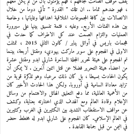
يقف موقف الصامت تجاههم ، فهم يؤمنون بأن من لم يكن معهم
، فهو ضدهم تماما .. ان تلك ” القدرة ” تأتي دوما من خلال
الاتصالات بين كافة المجموعات المتلاقية اهدافها وغاياتها ، وخاصة
بين هذه الفئات الأربع. وعليه ، فثمة تنسيق بينها على سيرورة
العمليات والتزام الصمت عند كل الاطراف كما حدث في
هجمات باريس في أوائل يناير / كانون الثاني 2015 ، تمثلت
الاولى في الهجوم على سوبر ماركت يهودي، ومقتل أربعة، بينما
تم الهجوم على هيئة تحرير المجلة الساخرة شارلي ابدو ومقتل عشرة
من اعضاء هيئة التحرير فضلا عن قتل اثنين آخرين . لا يمكن أن
يكون الحادث بسيطا ، بل كان ذلك مرعبا، وهو تذكرة قوية من
تزايد معاداة السامية في أوروبا. ولكن هذا الحادث الأخير كان
من الأهمية العالمية، مما دفع التعليق الهائل والاهتمام من وسائل
الإعلام وقادة العالم ومع الهدف الذي اختارته بعناية، وكشف
عن مواقف الاستقطاب الشديد بين الكثيرين في الغرب وكثيرين
في العالم الإسلامي. كان الهجوم على شارلي ابدو له مخطط حضر
في اليمن من قبل جماعة القاعدة .