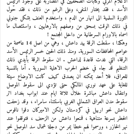
الاعلام المرئي وكتابات الصحفيين في المضاربة على وجود الرئيس
الأسد ، فقد يختار المنفى، وعلى الرغم من ذلك ، فقد حّول
الثورة السلمية الى انهار من الدم ، واستخدم العنف بشكل جنوني
في ذلك الوقت بسحق من وصفهم بالارهابيين ، واستئصال ما
اسماه بالاورام السرطانية من داخل المجتمع !
وهكذا ، سقطت الرقة بيد داعش ، وهي من اصل 14 عاصمة من
عواصم المحافظات السورية. ومنذ ذلك الحين خسر الرئيس الأسد
الرقة، التي غدت قاعدة لداعش . ان سقوط الرقة بأيدي ذلك
التنظيم قد جاء في خضم الحرب الاهلية السورية . أما بالنسبة
للعراق، فلا أحد يمكنه ان يصدق كيف كانت الاوضاع سيئة
للغاية على عهد نوري المالكي حتى تؤدي الى سقوط الموصل
وانتقال داعش مباشرة خلال ثلاثة ايام عند ابواب بغداد اثر
سقوط مدن العراق الشمالي الغربي باستثناء سامراء ، وقد زحفت
داعش نحو اربيل في كردستان ولكن الاميركان دقوا ناقوس
الخطر بسرعة متناهية ، فمنعوا داعش من الزحف ، فتوقفوا عند
نهر الخازر ، ورسموا لهم خطا يمر من دجلة شمال سد الموصل نحو