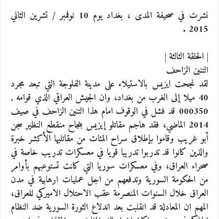
نشرت في صحيفة المدى ، بغداد يوم 10 نوفمبر / تشرين الثاني
2015 .
| الحلقة الثالثة |
التنين الزاحف
لقد نجحت ايزيس بالاستيلاء على مدينة الفلوجة التي تبعد مجرد
40 ميلا إلى الغرب من بغداد، وان الجيش العراقي الذي قوامه ,
000350 قد فشل في الوقوف امام هذا التنين الزاحف في صيف
2014 الماضي، فقد هاجم مقاتلو إيزيس بنجاح منقطع النظير سجن
أبو غريب وقاموا بإطلاق سراح المئات من مقاتليها الأكثـر خبرة
والذين كانوا قد تدربوا تدريبا قويا في معسكرات تدريب خاصة في
صحراء العراق، وفي معسكرات سوريا التي كانت تستوعبهم بأوامر
من الحكومة السورية وتدفعهم من اجل عمليات ارهابية في مدن
العراق خلال السنوات المنصرمة عقب الاحتلال الاميركي للعراق،
المهم ان المعادلة قد انقلبت بعد اندلاع الثورة السورية ضد النظام