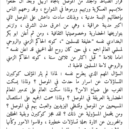
فرار الضباط والجند من الموصل باتجاه اربيل وبعد ان خلعوا
ملابسهم العسكرية ورتبهم ورموها في الشوارع ، وقد رحمهم الناس
بإعطائهم البسة مدنية ، وبذلك سادت داعش على الموصل ثاني
اكبر مدينة عراقية ، وهي من اعرق مدن الشرق ، وتزخر
بتواريخها الحضارية وخصوصيتها الثقافية ، ومن ثم أعلن ابو بكر
البغدادي نفسه “خليفة للمسلمين “، كونه الحاكم الزمني والروحي
لمسلمي العالم اجمع ، في حين كان روح الله الخميني قد اعلن نفسه ”
اماما للامة ” قبل اكثر من ثلاثين سنة ، كونه الحاكم الزمني
والروحي لامة المسلمين قاطبة !.
السؤال المهم الذي يطرح نفسه : لماذا لم يثر المؤلف كوكبرن
التساؤلات عن اسرار ما حدث في الموصل ؟ ولماذا يسكت
الغرب على ضياع الامن؟ ولماذا سكت العالم على تدمير المعالم
الحضارية العريقة في الموصل ؟ ولماذا صمت الجميع على استئصال
المسيحيين من الموصل وتشظي اليزيديين والعبث بهم في الموصل ؟
ومن يتحمل المسؤولية عن ذلك ؟ لقد عجز كوكبرن وبقية المحللين
والمحررين عن اثارة جملة تساؤلات خطيرة ، وقاسوا الامور وكأنها