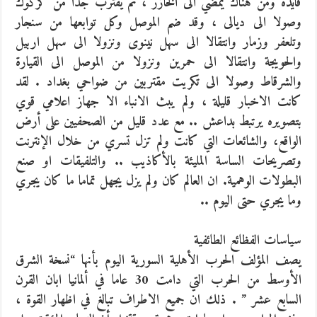
فايدة ومن هناك يمضي الى الخازر ، ثم يقترب جدا من كركوك
وصولا الى ديالى ، وقد ضم الموصل وكل توابعها من سنجار
وتلعفر وزمار وانتقالا الى سهل نينوى ونزولا الى سهل اربيل
والحويجة وانتقالا الى حمرين ونزولا من الموصل الى القيارة
والشرقاط وصولا الى تكريت مقتربين من ضواحي بغداد . لقد
كانت الاخبار قليلة ، ولم يبث الانباء الا جهاز اعلامي قوي
بتصويره يرتبط بداعش .. مع عدد قليل من الصحفيين على أرض
الواقع، والشائعات التي كانت ولم تزل تسري من خلال الإنترنت
وتصريحات الساسة المليئة بالأكاذيب .. والتلفيقات او صنع
البطولات الوهمية. ان العالم كان ولم يزل يجهل تماما ما كان يجري
وما يجري حتى اليوم ..
سياسات الفظائع الطائفية
يصف المؤلف الحرب الأهلية السورية اليوم بأنها “نسخة الشرق
الأوسط من الحرب التي دامت 30 عاما في ألمانيا ابان القرن
السابع عشر ” . ذلك ان جميع الاطراف تبالغ في اظهار القوة ،