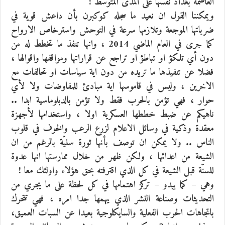
العاصمة بغداد نفسها على المدى المتوسط !
ويمكننا القول ان نعيد ما سجله كوكبرن بأن داعش قوية في
ضرباتها الموجعة وتلازمها سرعة في التوحش واسترخاص الارواح
كما جرى في العام الماضي 2014 ، وانها تنفذ ما تخطط له من
دون أي تلكؤ او تباطؤ او تراجع عن قراراتها ومواقفها واقوالها ،
فضلا عن تنفيذها ما تريده من دون اية سياسات او تحالفات مع
الاخرين ، وليس في قاموسها اية مبادئ للمفاوضات ولا لأي
حوار ، فهي تؤمن بالحرب فقط ولا تؤمن بالدبلوماسية ابدا ..
ناهيكم عن ضبط خططها العسكرية اولا ، واستخدامها لأجهزة
معقدة وذكية في وسائل الاعلام لزرع الرعب والخوف في قلوب
الناس .. ولا يمكن ان توصف بأنها ثورة سنيّة بالرغم من ان
الشيعة من اعدائها ، ولكن ظهر من خلال ممارستها انها عدوة
للسنّة قبل الشيعة في كل الذي اقترفته بحق هؤلاء واولئك معا !
وهي – كما يبدو – تركز اهتمامها في كل لحظة على ما يجري من
التحديثات وصناعة النشر الذي يهمها جدا امره ، فهي تتحرك
باتجاهات الحرب الفعلية والسايكلوجية بعيدا عن السبات العميق،