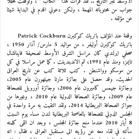
الأوسط عبر التاريخ .. لقد قرأت هذا ” الكتاب ” ، وتوقفت محللا
جواب من محتوياته المهمة ، ولكن دعوني اقدم في البداية شيئا
عن مؤلفه .
وقفة عند المؤلف باتريك كوكبرن Patrick Cockburn
باتريك كوكبرن أوليفر ، من مواليد 5 مارس/ آذار 1950 ،
صحفي ايرلندي كان مراسل الشرق الأوسط لصحيفة فاينانشال
تايمز، ومنذ عام 1991، ثم الاندبندينت . كما عمل مراسلا في كل
من موسكو وواشنطن . كتب ثلاثة كتب عن تاريخ العراق
الحديث. وقد حصل على جائزة مارتا جيلهورن عام 2005،
وجائزة جيمس كاميرون عام 2006، وجائزة أورويل للصحافة
عام 2009، وجائزة الصحافة الدولية عام 2010 ، وغيرها من
جوائز الصحافة البريطانية 2014. ولقد التقيت به مرة واحدة في
المجلس الدولي للصحافة بالعاصمة البريطانية لندن مساء يوم السبت
8 أيار 2010 عندما منح جائزة المجلس ، وبعد ان القى كلمته
سألته في لقاء معه عن رؤيته الى مستقبل العراق ، فقال : انه