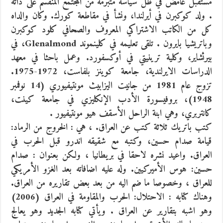
مستقبل غامض في ظل سياسة متبرمة من المجتمع المنقسم على ذاته
. ولد كوكبرن في أيرلندا، ونشأ في مقاطعة كورك. وكان والداه
كل من الكاتب الاشتراكي المعروف والصحافي كلود كوكبرن
وباتريشيا بايرون . تلقى تعليمه في كلينموند Glenalmond، في
بيرثشاير، وكلية ترينيتي في أوكسفورد. وعمل باحثا في معهد
الدراسات الايرلندية، جامعة كوينز بلفاست، 1972-1975.
تزوج عام 1981 من جانيت اليزابيث مونتيفيوري (14 نوفمبر
1948)، بروفيسورة الأدب الإنكليزي في جامعة كينت،
كانتربري، وهي ابنة الراحل الأسقف هيو مونتيفيور .
كتب باتريك ثلاثة كتب عن العراق. ، هي : الخروج من الرماد:
قيامة صدام حسين، وكتبه مع شقيقه اندرو قبل الحرب في
العراق. واعيد نشره لاحقا في بريطانيا ، ولكن بعنوان : صدام
حسين: هوس الأميركيين. وله عليه اضافاته بعد الغزو الأمريكي
للعراق ، وخصوصا ما ضم اليه من بعد بعض تقاريره من العراق.
وهناك كتابه : الاحتلال: الحرب والمقاومة في العراق (2006)
وهو اشبه بتقارير عن العراق . ويأتي كتابه الجديد وهو يعالج