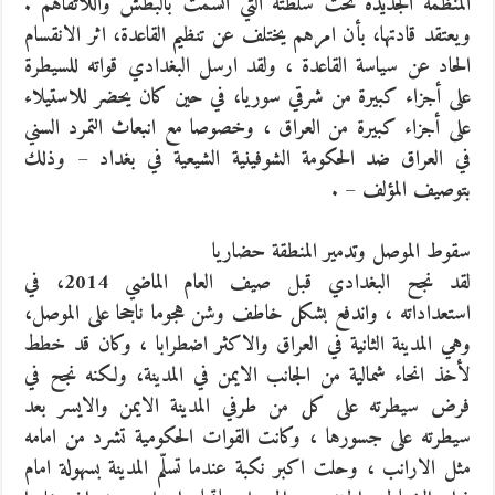
المنظمة الجديدة تحت سلطته التي اتسمت بالبطش واللاتفاهم .
ويعتقد قادتها، بأن امرهم يختلف عن تنظيم القاعدة، اثر الانقسام
الحاد عن سياسة القاعدة ، ولقد ارسل البغدادي قواته للسيطرة
على أجزاء كبيرة من شرقي سوريا، في حين كان يحضر للاستيلاء
على أجزاء كبيرة من العراق ، وخصوصا مع انبعاث التمرد السني
في العراق ضد الحكومة الشوفينية الشيعية في بغداد – وذلك
بتوصيف المؤلف – .
سقوط الموصل وتدمير المنطقة حضاريا
لقد نجح البغدادي قبل صيف العام الماضي 2014، في
استعداداته ، واندفع بشكل خاطف وشن هجوما ناجحا على الموصل،
وهي المدينة الثانية في العراق والاكثر اضطرابا ، وكان قد خطط
لأخذ انحاء شمالية من الجانب الايمن في المدينة، ولكنه نجح في
فرض سيطرته على كل من طرفي المدينة الايمن والايسر بعد
سيطرته على جسورها ، وكانت القوات الحكومية تشرد من امامه
مثل الارانب ، وحلت اكبر نكبة عندما تسلّم المدينة بسهولة امام