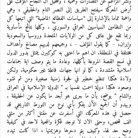
ونشر المزاعم عن انتصارات وهمية ، وتتخيل أن النجاح المؤقت على
أرض المعركة سيفتح الطريق إلى النصر التام والحقيقي ، وهي
واهمة تماما بالإشارة إلى “سياسات الفظائع الماضية” التي اتبعها كل
من النظامين السياسيين العراقي والسوري . وكلها نتائج مأساوية
ربما تقع على عاتق كل من الولايات المتحدة وروسيا والسعودية
وإيران، – كما يقول المؤلف – ، وجميعهم لديهم مصالح وأهداف
مختلفة في المنطقة. ان اهم ما اعتنى به كوكبرن يتمثل بدور الدول
في نسج القصة المروعة بأكملها. وعادة ما يتم وصف اية جماعات
اسلامية متشددة ، كما لو انها جهات فاعلة غير حكومية. ولكن
ولادة هكذا تنظيم خطير في فجوة زمنية صغيرة ومن ثم نشوء
وصعود هكذا دولة اسمت نفسها بـ ” الدولة الإسلامية في العراق
والشام ” يوضح، بأن ما جرى هو أبعد ما يكون عن الحقيقة .
ويبدو أن الجميع الآن يفكر بأي نوع من التورط التاريخي قد
حصل في هذه المعركة، التي أسفرت عن مقتل أكثر من مئتي
الف شخص، وحتى الان لا توجد فكرة واقعية لاحد في كيفية
وضع حد لها. وكيف يتم دحرها وهزيمتها ، اذا كانت تهدد