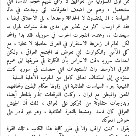
ممن تولى المسؤولية من العراقيين لا وعي لديهم بحجم المأساة التي
ستحصل ، وهم من اضعف المخلوقات التي وجدت في عالم
السياسة ، اذ يفتقدون لا الحذاقة وحدها ، بل الاخلاق ايضا ،
فقد تم ارسال اكثر من تحذير على مدى عدة سنوات لهول ما
سيحدث .. وعندما انفجرت الحرب في سوريا، فقد بدا واضحا
لكل العالم ان زعزعة الاستقرار في العراق حاصلة لا محالة ، مع
كل المآسي والكوارث التي تعرض لها المجتمع العراقي ، ولكن
احداث سوريا دقت الاجراس بأن الكارثة في طريقها الى عموم
الشرق الاوسط وان المستجدات التي حصلت في سوريا كانت
ستؤدي إلى استئناف نطاق كامل من الحرب الأهلية السنية –
الشيعية جراء السياسات الطائفية التي زاولها حكام البلدين وتحالفهما
المعلن والمبطن مع ايران . وكانت التوقعات تنذر بالخطر أيضا،
وبدرجات متفاوتة من التركيز على العراق ، ذلك أن الجيش
العراقي كان فاسدا ومشبعا بالنعرة الطائفية ، وهو غير قادر على
خوض المعركة.
يقول : كنت اراقب وانا في طور كتابة هذا الكتاب ، تلك القوة