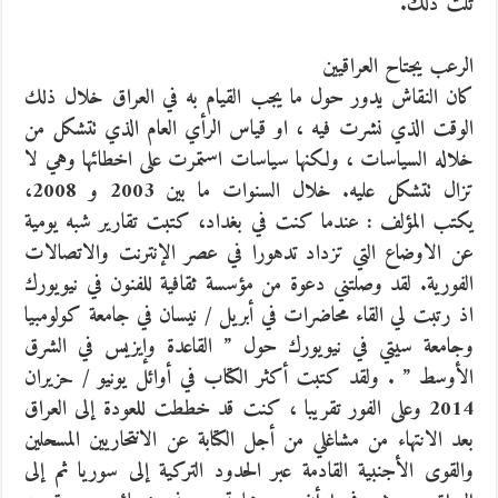
تلت ذلك.
الرعب يجتاح العراقيين
كان النقاش يدور حول ما يجب القيام به في العراق خلال ذلك
الوقت الذي نشرت فيه ، او قياس الرأي العام الذي تتشكل من
خلاله السياسات ، ولكنها سياسات استمرت على اخطائها وهي لا
تزال تتشكل عليه. خلال السنوات ما بين 2003 و 2008،
يكتب المؤلف : عندما كنت في بغداد، كتبت تقارير شبه يومية
عن الاوضاع التي تزداد تدهورا في عصر الإنترنت والاتصالات
الفورية. لقد وصلتني دعوة من مؤسسة ثقافية للفنون في نيويورك
اذ رتبت لي القاء محاضرات في أبريل / نيسان في جامعة كولومبيا
وجامعة سيتي في نيويورك حول ” القاعدة وإيزيس في الشرق
الأوسط ” . ولقد كتبت أكثر الكتاب في أوائل يونيو / حزيران
2014 وعلى الفور تقريبا ، كنت قد خططت للعودة إلى العراق
بعد الانتهاء من مشاغلي من أجل الكتابة عن الانتحاريين المسحلين
والقوى الأجنبية القادمة عبر الحدود التركية إلى سوريا ثم إلى