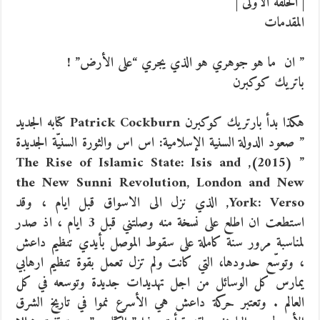
| الحلقة الاولى |
المقدمات
” ان ما هو جوهري هو الذي يجري “على الأرض” !
باتريك كوكبرن
هكذا بدأ بارتريك كوكبرن Patrick Cockburn كتابه الجديد
” صعود الدولة السنية الإسلامية: اس اس والثورة السنيّة الجديدة
” (2015), The Rise of Islamic State: Isis and
the New Sunni Revolution, London and New
York: Verso, الذي نزل الى الاسواق قبل ايام
، وقد
استطعت ان اطلع على نسخة منه وصلتني قبل 3 ايام ، اذ صدر
لمناسبة مرور سنة كاملة على سقوط الموصل بأيدي تنظيم داعش
، وتوسّع حدودها، التي كانت ولم تزل تعمل بقوة تنظيم ارهابي
يمارس كل الوسائل من اجل تهديدات جديدة وتوسعه في كل
العالم . وتعتبر حركة داعش هي الأسرع نموا في تاريخ الشرق