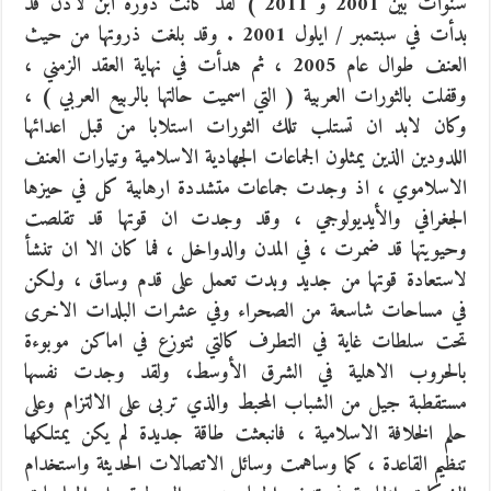
سنوات بين 2001 و 2011 ) لقد كانت دورة ابن لادن قد
بدأت في سبتمبر / ايلول 2001 . وقد بلغت ذروتها من حيث
العنف طوال عام 2005 ، ثم هدأت في نهاية العقد الزمني ،
وقفلت بالثورات العربية ( التي اسميت حالتها بالربيع العربي ) ،
وكان لابد ان تستلب تلك الثورات استلابا من قبل اعدائها
اللدودين الذين يمثلون الجماعات الجهادية الاسلامية وتيارات العنف
الاسلاموي ، اذ وجدت جماعات متشددة ارهابية كل في حيزها
الجغرافي والأيديولوجي ، وقد وجدت ان قوتها قد تقلصت
وحيويتها قد ضمرت ، في المدن والدواخل ، فما كان الا ان تنشأ
لاستعادة قوتها من جديد وبدت تعمل على قدم وساق ، ولكن
في مساحات شاسعة من الصحراء وفي عشرات البلدات الاخرى
تحت سلطات غاية في التطرف كالتي تتوزع في اماكن موبوءة
بالحروب الاهلية في الشرق الأوسط، ولقد وجدت نفسها
مستقطبة جيل من الشباب المحبط والذي تربى على الالتزام وعلى
حلم الخلافة الاسلامية ، فانبعثت طاقة جديدة لم يكن يمتلكها
تنظيم القاعدة ، كما وساهمت وسائل الاتصالات الحديثة واستخدام