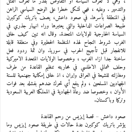
، وهي لا تعرف السياسة او التفاوض بقدر ما تعرف القتل
والتدمير . وعليه ، فهي تشكل خطرا على الوضع السياسي الراهن
في المنطقة بأسرها. في صعود داعش، يصف باتريك كوكبرن
طبيعة الصراعات الداخلية والتي يعتبرها وراء انهيار جذري في
السياسة الخارجية للولايات المتحدة. وقال انه تبين كيف خلق
الغرب شروط النجاح لهذه المنظمة الخطيرة وفي منطقة قابلة
للانفجار قبل تأجيج الحرب في سوريا. وان ثمة ردود فعل
ساخنة جدا ازاء الغرب ، وخصوصا الولايات المتحدة الاميركية
وحلف شمالي الاطلسي في محاربته تنظيم القاعدة من طرف
ومغازلته للشيعة في العراق وايران ، اذ خلق إمكانية جهنمية للسنة
الجهاديين المسلحين ، ولم ينفع أي تحرك ضدهم بفشله بعد فوات
الأوان ، وخصوصا ضد رعاة الجهادية في المملكة العربية السعودية
وتركيا وباكستان.
صعود داعش – قصة إيزيس من رحم القاعدة
يؤشر باتريك كوكبرن عدة حالات في طريقة صعود إيزيس وما