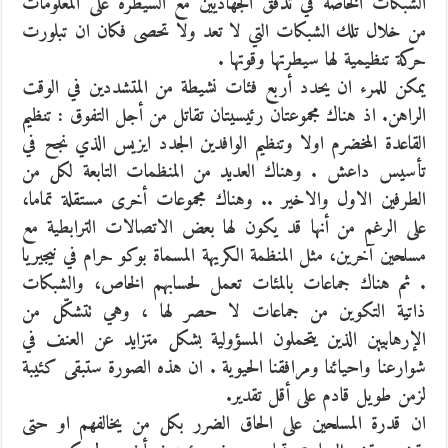
الشبكات الخاصة في تدفق الجهاديين مع السيطرة على المعلومات
من خلال تلك الشبكات التي لا تعد ولا تحصى فكان ان تبلورت
حركة تنظيمية لها سيطرتها وقوتها .
يمكن للمرء ان يحدد أربع فئات نشيطة من المتشددين في الوقت
الراهن. اذ هناك مجموعتان رئيسيتان تقاتل من أجل التفوق : تنظيم
القاعدة المخضرم اولا وتنظيم الوافدين الجدد ايزيس الذي نجح في
تأسيس داعش . وهناك العديد من المنظمات التابعة لكل من
الطرفين الاول والاخير .. وهناك مجموعات أخرى مستقلة تماما،
على الرغم من أنها قد يكون لها بعض الاتصالات الترابطية مع
مسلحين آخرين، مثل المنظمة الكريهة المسماة بوكو حرام في نيجيريا
. ثم هناك جماعات بالمئات تعمل لحسابهم الخاص، والشبكات
ذاتية التكوين من جماعات لا حصر لها ، وهي تتشكّل من
الإرهابيين الذين يتحملون المسؤولية بشكل متزايد عن العنف في
شوارعنا واحيائنا ومرافقنا الحيوية . ان هذه الصورة ستبقى كئيبة
لزمن طويل قادم على أقل تقدير.
ان قدرة المسلحين على الحاق الضرر بكل من يخالفهم او حتى