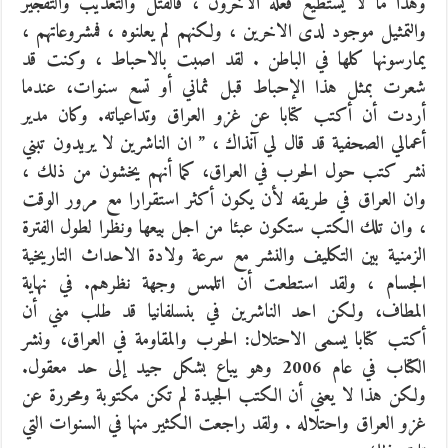
وهذا ما لا يستطيع فعله الاخرون ، فالقتل والتعذيب والتفجير
والتمثيل موجود لدى الاخرين ، ولكنهم لم يعلنوه ، فمشروعاتهم ،
يمارسونها كلها في الباطن . لقد اصبت بالاحباط ، وكنت قد
شعرت بمثل هذا الإحباط قبل ثماني أو تسع سنوات، عندما
أردت أن أكتب كتابا عن غزو العراق وتداعياته. وكان مدير
أعمالي الصحفية قد قال لي آنذاك ، ” ان الناشرين لا يريدون تبني
نشر كتب حول الحرب في العراق، كما أنهم يخشون من ذلك ،
وان العراق في طريقه لأن يكون أكثر استقرارا مع مرور الوقت
، وان تلك الكتب ستكون عبئا من اجل بيعها ونظرا لطول الفترة
الزمنية بين التكليف والنشر مع سرعة ولادة الاحداث التاريخية
الجسام ، ولقد استطعت أن اتلمس وجهة نظرهم. في نهاية
المطاف، ولكن احد الناشرين في بنسلفانيا قد طلب مني أن
أكتب كتابا يسمى الاحتلال: الحرب والمقاومة في العراق، ونشر
الكتاب في عام 2006 وهو يباع بشكل جيد إلى حد معقول.
ولكن هذا لا يعني أن الكتب الجيدة لم تكن مكتوبة ومحررة عن
غزو العراق واحتلاله . ولقد راجعت الكثير منها في السنوات التي