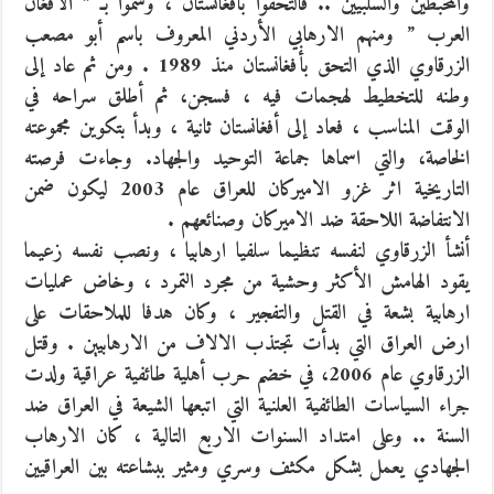
والمحبطين والسلبيين .. فالتحقوا بافغانستان ، وسموا بـ ” الافغان
العرب ” ومنهم الارهابي الأردني المعروف باسم أبو مصعب
الزرقاوي الذي التحق بأفغانستان منذ 1989 . ومن ثم عاد إلى
وطنه للتخطيط لهجمات فيه ، فسجن، ثم أطلق سراحه في
الوقت المناسب ، فعاد إلى أفغانستان ثانية ، وبدأ بتكوين مجموعته
الخاصة، والتي اسماها جماعة التوحيد والجهاد. وجاءت فرصته
التاريخية اثر غزو الاميركان للعراق عام 2003 ليكون ضمن
الانتفاضة اللاحقة ضد الاميركان وصنائعهم .
أنشأ الزرقاوي لنفسه تنظيما سلفيا ارهابيا ، ونصب نفسه زعيما
يقود الهامش الأكثر وحشية من مجرد التمرد ، وخاض عمليات
ارهابية بشعة في القتل والتفجير ، وكان هدفا للملاحقات على
ارض العراق التي بدأت تجتذب الالاف من الارهابيين . وقتل
الزرقاوي عام 2006، في خضم حرب أهلية طائفية عراقية ولدت
جراء السياسات الطائفية العلنية التي اتبعها الشيعة في العراق ضد
السنة .. وعلى امتداد السنوات الاربع التالية ، كان الارهاب
الجهادي يعمل بشكل مكثف وسري ومثير ببشاعته بين العراقيين