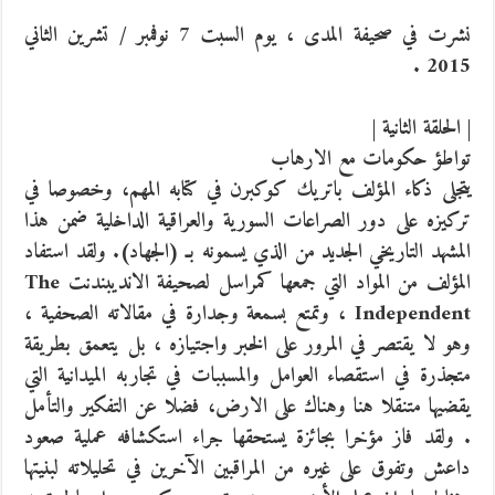
نشرت في صحيفة المدى ، يوم السبت 7 نوفمبر / تشرين الثاني
2015 .
| الحلقة الثانية |
تواطؤ حكومات مع الارهاب
يتجلى ذكاء المؤلف باتريك كوكبرن في كتابه المهم، وخصوصا في
تركيزه على دور الصراعات السورية والعراقية الداخلية ضمن هذا
المشهد التاريخي الجديد من الذي يسمونه بـ (الجهاد). ولقد استفاد
المؤلف من المواد التي جمعها كمراسل لصحيفة الانديبندنت The
Independent ، وتمتع بسمعة وجدارة في مقالاته الصحفية ،
وهو لا يقتصر في المرور على الخبر واجتيازه ، بل يتعمق بطريقة
متجذرة في استقصاء العوامل والمسببات في تجاربه الميدانية التي
يقضيها متنقلا هنا وهناك على الارض، فضلا عن التفكير والتأمل
. ولقد فاز مؤخرا بجائزة يستحقها جراء استكشافه عملية صعود
داعش وتفوق على غيره من المراقبين الآخرين في تحليلاته لبنيتها