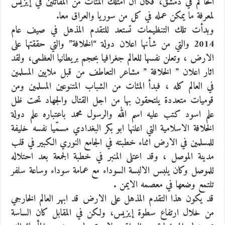
الحاكم في دمشق، فكان ان امتلك المئات من المقاتلين في إيزيس
لمعرفة ما يمكن عمله في كل من سوريا والعراق معا.
وبدأت تلك التنظيمات تستعد للتقدم المذهل في صيف عام
2014 والتي من شأنها اعلان دولة “الخلافة” والتي حققتها على
الارض ، وتعلن نفسها للعالم جغرافيا بحجم بريطانيا العظمى، ولقد
اثار اعلان ” الخلافة ” مشاعر التعاطف من قبل ملايين المسلمين
في العالم كله ، فبدأ المئات من الشباب المتنوعين المسلمين ومن
قوميات متعددة يلتحقون بها من اجل القتال والجهاد تحت ظل
علم اسود كتب عليه اسم الله والرسول محمد باعتباره علم دولة
الخلافة الاسلامية التي اعلنها ابو بكر البغدادي مسمّيا نفسه خليفة
للمسلمين في الارض اثناء خطبته في الجامع النوري الكبير في قلب
مدينة الموصل ، وقد اعتلى المنبر في خطبة الجمعة بعد احتلاله
للموصل وكان يلبس الالبسة السوداء مع عمامة سوداء وساعة سلفر
تلتمع وضعها في معصمه الايمن .
قد يكون هذا التقدم المذهل على الارض قد ابهر العالم الخارجي
من خلال ارتفاع سطوة إيزيس، ولكن في المقابل كان الساسة