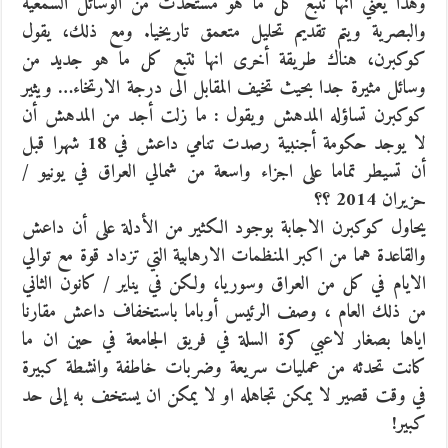
وهذا يعني انها تتبع كل ما هو مستحدث من الوسائل السمعية
والبصرية ويتم تقديم تحليل متعمق تاريخيا. ومع ذلك، يقول
كوكبرن، هناك طريقة أخرى انها تتبع كل ما هو جديد من
وسائل مثيرة جدا بحيث تخيف المقابل الى درجة الارتخاء… ويثير
كوكبرن تساؤله المدهش ويقول : ما زلت أجد من المدهش أن
لا يوجد حكومة أجنبية رصدت تنامي داعش في 18 شهرا قبل
أن تسيطر تماما على اجزاء واسعة من شمالي العراق في يونيو /
حزيران 2014 ؟؟
يحاول كوكبرن الاجابة بوجود الكثير من الأدلة على أن داعش
والقاعدة هما من اكبر المنظمات الارهابية التي تزداد قوة مع توالي
الايام في كل من العراق وسوريا، ولكن في يناير / كانون الثاني
من ذلك العام ، وصف الرئيس أوباما باستخفاف داعش مقارنا
اياها بصغار لاعبي كرة السلة في فريق الجامعة في حين ان ما
كانت تحدثه من عمليات سريعة وضربات خاطفة وانشطة كبيرة
في وقت قصير لا يمكن تجاهله او لا يمكن ان يستخف به إلى حد
كبير!