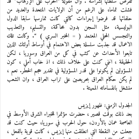
تفرض سلطتها بشراسة . وأن مقولة “الحرب على الإرهاب” قد
فشلت تماما، على الرغم من أن الولايات المتحدة والعديد من
حلفائها قد فرضوا إجراءات كالتي كانت تمارسها سابقا الدول
البوليسية، مثل السجن بدون محاكمة، والتسليم، والتعذيب
والتجسس المحلي المعتمد ( = المخبر السري ) “. وكانت تلك
الاعمال قد جذبت سلسلة بعض الاهتمام في أوساط أولئك الذين
تابعوا الأحداث عن كثب في كل من العراق وسوريا ، لكن
الحقيقة ، انني كنت على خلاف ذلك ، اذ خاب أملي ، كون
المسؤولين لم يكونوا على قدر المسؤولية في تقدير حجم الخطر. نعم ،
لم يكن حكام العراق بحريصين على تراب العراق ، وان الشعب
منشغل بانقساماته المميتة .
الجدول الزمني: ظهور إيزيس
بعد ذلك بوقت قصير ، حضرت مؤتمرا للخبراء الشرق الأوسط في
العاصمة عمان بالأردن، حول الحرب في سوريا، حيث كنت قد
جعلت من النقطة التي انطلقت منها إيزيس ، كانت قوية بالفعل ،