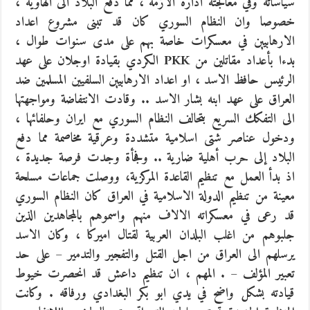
سياساته وفي معالجته ادارة الازمة ، مما دفع البلاد الى الهاوية ،
خصوصا وان النظام السوري كان قد تبنى مشروع اعداد
الارهابيين في معسكرات خاصة بهم على مدى سنوات طوال ،
بدءا بأعداد مقاتلين من PKK الكردي بقيادة اوجلان على عهد
الرئيس حافظ الاسد ، او اعداد الارهابيين السلفيين المسلمين ضد
العراق على عهد ابنه بشار الاسد .. وقادت الانتفاضة ومواجهتها
الى التفكك السريع بتحالف النظام السوري مع ايران وحلفائها ،
ودخول عناصر شتى اسلامية متشددة وعرقية مخاصمة مما دفع
البلاد إلى حرب أهلية ضارية .. وفجأة وجدت فرصة جديدة ،
اذ بدأ العمل مع تنظيم القاعدة المركزية، ووصلت جماعات مسلحة
معينة من تنظيم الدولة الاسلامية في العراق كان النظام السوري
قد رعى في معسكراته الالاف منهم واسموهم بالمجاهدين الذين
جلبوهم من اغلب البلدان العربية لقتال اميركا ، وكان الاسد
يرسلهم الى العراق من اجل القتل والتفجير والتدمير – على حد
تعبير المؤلف – . المهم ، ان تنظيم داعش قد انحصرت خيوط
قيادته بشكل واضح في يدي ابو بكر البغدادي ورفاقه . وكانت