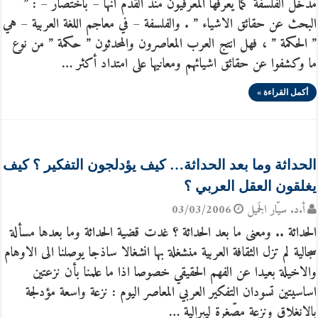
مدخل الفلسفة كما يعّرفها المعرفيون منذ القدم انها – باختصار – : ”
البحث عن حقائق الاشياء ” . والفلسفة – في معاجم اللغة العربية – هي
” الحكمة ” ، فهل انتج العرب المعاصرون والمحدثون ” حكمة ” من نوع
ما وكشفوا عن حقائق اشيائهم ومعانيها على امتداد أكثر …
أكمل القراءة »
الحداثة وما بعد الحداثة… كيف يؤدلجون التفكير ؟ كيف
يغلقون العقل العربي ؟
أ.د. سيّار الجَميل
03/03/2006
الحداثة .. ومعنى ما بعد الحداثة ؟ غدت قضية الحداثة وما بعدها مسألة
سجالية لم تزل الثقافة العربية منشغلة بها انشغالا ساذجا يوصلنا الى الاوهام
والاخيلة بعيدا عن الفهم الحقيقي خصوصا اذا ما علمنا بأن نزعتين
اساسيتين تسودان التفكير العربي المعاصر اليوم : نزعة واسعة مؤدلجة
بالانغلاق ونزعة مصّغرة ليبرالية …