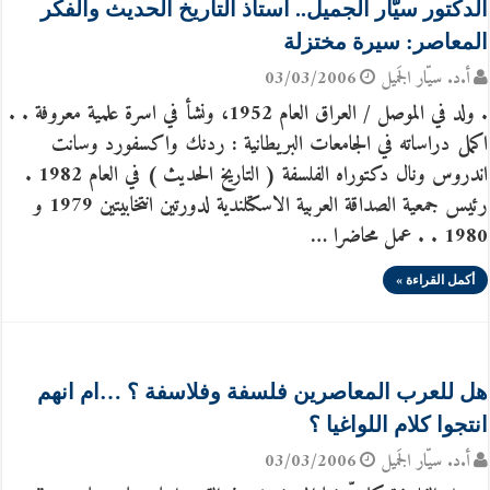
الدكتور سيّار الجميل.. استاذ التاريخ الحديث والفكر
المعاصر: سيرة مختزلة
أ.د. سيّار الجَميل
03/03/2006
. ولد في الموصل / العراق العام 1952، ونشأ في اسرة علمية معروفة . .
اكمل دراساته في الجامعات البريطانية : ردنك واكسفورد وسانت
اندروس ونال دكتوراه الفلسفة ( التاريخ الحديث ) في العام 1982 .
رئيس جمعية الصداقة العربية الاسكتلندية لدورتين انتخابيتين 1979 و
1980 . . عمل محاضرا …
أكمل القراءة »
هل للعرب المعاصرين فلسفة وفلاسفة ؟ …ام انهم
انتجوا كلام اللواغيا ؟
أ.د. سيّار الجَميل
03/03/2006