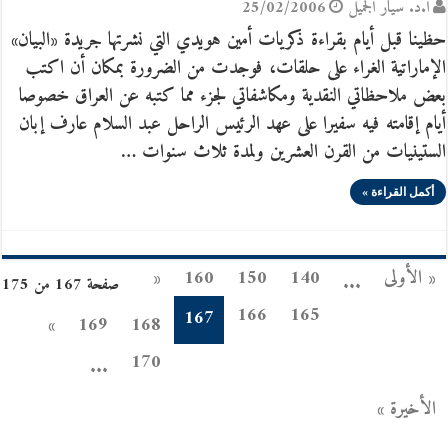
أ.د. سيّار الجَميل
25/02/2006
حظينا قبل أيام بقراءة ذكريات أمين هويدي التي نشرتها جريدة «البيان»
الإماراتية الغراء على حلقات، فوجدت من الضرورة بمكان أن اكتب
بعض ملاحظاتي النقدية ومكاشفاتي لجزء مما كتبه عن العراق خصوصا
أيام إقامته فيه سفيرا على عهد الرئيس الراحل عبد السلام عارف إبان
الستينيات من القرن العشرين ولمدة ثلاث سنوات …
أكمل القراءة »
« الأولى
140
150
160
«
...
صفحة 167 من 175
166
165
167
»
169
168
170
...
الأخيرة »