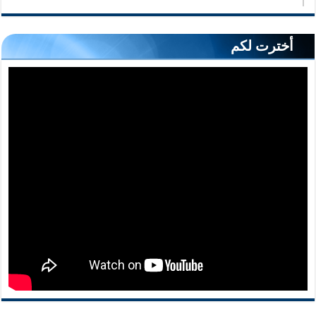
أخترت لكم