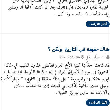
المشروع النهضوي الحضاري العربي” ، والتي انعقدت بمدينة فاس
المغربية للفترة 23-26/ 4/ 2001، بعد ان كانت أعمالها قد وصلتني
بواسطة أحد الاصدقاء .. ولما كان …
أكمل القراءة »
هناك حقيقة في التاريخ. ولكن ؟
أ.د. سيّار الجَميل
25/02/2006
لقد تمتعت حقاً بما كتبه الأخ العزيز الدكتور خلدون النقيب في مقالته
المنشورة في جريدة الأسواق الغراء ( العدد 805 الأربعاء 14 شباط /
فبراير 1996)، والموسومة ” هل هناك حقيقة في التاريخ؟ ” ونظراً لأهمية
الرجل عندي وأهمية أفكاره التي أثارت لدي ملاحظات ورؤى
وذكريات تعد خزين تجربتي العلمية …
أكمل القراءة »