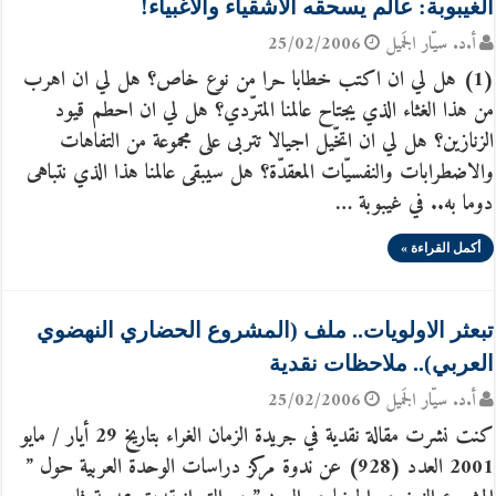
الغيبوبة: عالم يسحقه الاشقياء والاغبياء!
أ.د. سيّار الجَميل
25/02/2006
(1) هل لي ان اكتب خطابا حرا من نوع خاص؟ هل لي ان اهرب
من هذا الغثاء الذي يجتاح عالمنا المترّدي؟ هل لي ان احطم قيود
الزنازين؟ هل لي ان اتخّيل اجيالا تتربى على مجموعة من التفاهات
والاضطرابات والنفسيّات المعقدّة؟ هل سيبقى عالمنا هذا الذي نتباهى
دوما به.. في غيبوبة …
أكمل القراءة »
تبعثر الاولويات.. ملف (المشروع الحضاري النهضوي
العربي).. ملاحظات نقدية
أ.د. سيّار الجَميل
25/02/2006
كنت نشرت مقالة نقدية في جريدة الزمان الغراء بتاريخ 29 أيار / مايو
2001 العدد (928) عن ندوة مركز دراسات الوحدة العربية حول ”