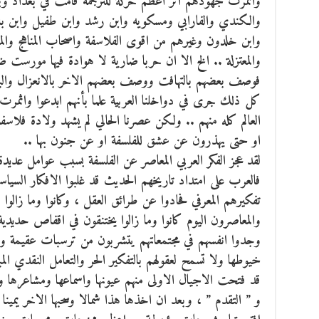
واثمرت جهودهم اثر اعظم حركة للترجمة قامت في بغداد وب
والكندي والفارابي ومسكويه وابن رشد وابن طفيل وابن باج
وابن خلدون وغيرهم من اقوى الفلاسفة واصحاب المناهج والم
والمعتزلة .. الخ الا ان حربا ضارية لا هوادة فيها مورست
فوصف بعضهم بالتهافت ووصف بعضهم الاخر بالانعزال والبعض
كل ذلك جرى في دواخلنا العربية علما بأنهم ابدعوا واثمر
العالم كله منهم .. ولكن عصرنا الحالي لم يشهد ولادة فلاسف
او حتى يهذرون عن عشق للفلسفة او عن جنون بها ..
لقد عجز الفكر العربي المعاصر عن الفلسفة بسبب عوامل عديدة 
فالعرب على امتداد تاريخهم الحديث قد غلبوا الافكار السياسية
تفكيرهم المعرفي فحادوا عن طرائق العقل ، وكانوا وما زالوا ي
والمعاصرون اليوم كانوا وما زالوا يختنقون في اقفاص حديدية 
وجدوا انفسهم في مجتمعاتهم يتشربون من ترسبات عقيمة وب
خيوطها ولا تسمح لعقولهم بالتفكير الحر والتعامل النقدي المب
قد فتحت الاجيال الاولى منهم عيونها واسماعها ومشاعرها وك
و ” التقدم ” ، وبعد ان اخذها هذا شمالا وسحبها الاخر يمي