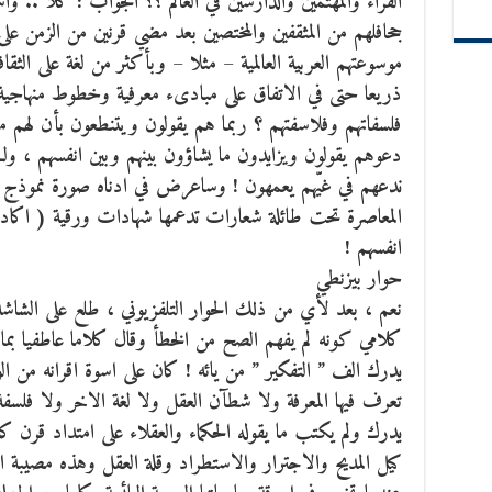
القراء والمهتمين والدارسين في العالم ؟؟ الجواب : كلا ..
جحافلهم من المثقفين والمختصين بعد مضي قرنين من الزمن على 
موسوعتهم العربية العالمية – مثلا – وبأكثر من لغة على الثقاف
ذريعا حتى في الاتفاق على مبادىء معرفية وخطوط منهاجي
فلسفاتهم وفلاسفتهم ؟ ربما هم يقولون ويتنطعون بأن لهم 
دعوهم يقولون ويزايدون ما يشاؤون بينهم وبين انفسهم ، ول
ندعهم في غيّهم يعمهون ! وساعرض في ادناه صورة نموذج من ه
المعاصرة تحت طائلة شعارات تدعمها شهادات ورقية ( اكاديمي
انفسهم !
حوار بيزنطي
نعم ، بعد لأي من ذلك الحوار التلفزيوني ، طلع على الشاشة
كلامي كونه لم يفهم الصح من الخطأ وقال كلاما عاطفيا بما 
يدرك الف ” التفكير ” من يائه ! كان على اسوة اقرانه من الو
تعرف فيها المعرفة ولا شطآن العقل ولا لغة الاخر ولا فلسفة ال
يدرك ولم يكتب ما يقوله الحكماء والعقلاء على امتداد قرن ك
كيل المديح والاجترار والاستطراد وقلة العقل وهذه مصيبة ابت