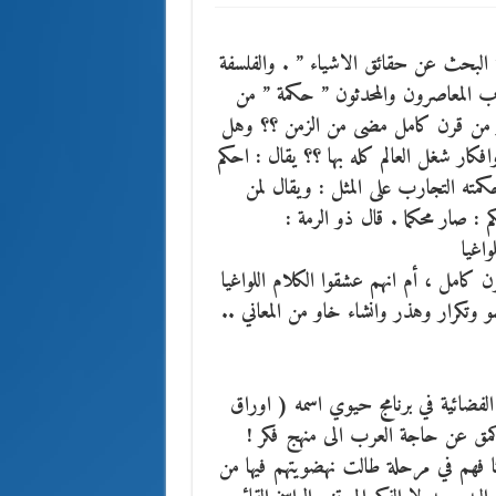
: ” البحث عن حقائق الاشياء ” . والفلسفة
رب المعاصرون والمحدثون ” حكمة ” من
كثر من قرن كامل مضى من الزمن ؟؟ وهل
فكار شغل العالم كله بها ؟؟
يقال : احكم
كمته التجارب على المثل : ويقال لمن
 صار محكما . قال ذو الرمة :
اغيا
كامل ، أم انهم عشقوا الكلام اللواغيا
وتكرار وهذر وانشاء خاو من المعاني ..
لفضائية في برنامج حيوي اسمه ( اوراق
كمق عن حاجة العرب الى منهج فكر !
ثا فهم في مرحلة طالت نهضويتهم فيها من