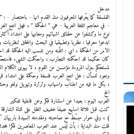
مدخل
الفلسفة كما يعّرفها المعرفيون منذ القدم انها – باختصار – 
– في معاجم اللغة العربية – هي ” الحكمة ” ، فهل انتج الع
نوع ما وكشفوا عن حقائق اشيائهم ومعانيها على امتداد أ
ابدعوا معرفيا : نظريا وتطبيقيا في البحث والخلق لنظريات وا
الامر من الحكمة ، اي : اتقّنه ومن تنسب اليه الحكمة قد اح
كان حكيما قد احكمته التجارب ، واحكمت الشيىء فاستحكم :
لمستحكم جزل المروءة مؤمــــن من القوم ، لا يهوى الكلام اللو
ونعود لنسأل : هل انتج العرب فلسفة وحكمة على امتداد قرن 
، بكل ما فيه من اطناب واسهاب وثرثرة وتهويل ولغو وحشو 
الخ
العرب اليوم : بعيدا عن استنارة فكر وعن فاعلية تفكير
كنت قبل ثلاثة اسابيع ضيفا خفيف الظل على قناة الشارقة ا
) ، وفي حوار مبسّط مع صاحبته ومقدمته السيدة باريهان 
قلت منذ البداية : بأن ليس عند العرب المعاصرين فكرا محد