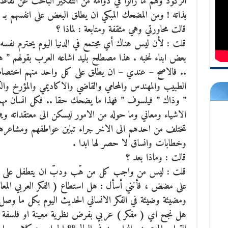
الركود وهم ما زالوا في دوامة من التفكير الباحث عن نقاط البد
بذاته ! ومن المضحك المبكي ان يطلق البعض على انفسهم بـ ” ا
قالت محاورتي وهي مثقفة ومتابعة : لماذا ؟
قلت : لأن ليس هناك أي مجتمع في الدنيا اليوم يحترم نفسه 
بعض ابناء نخبه . هذا مصطلح بليد اشاعه العرب بقولهم ” هذا
.. فالاصح – عندي – ان يطلق على كل واحد منهم اختصاصه ا
الطبيب والمهندس والمحامي والقاضي والاكاديمي والمؤرخ والك
” وذاك ” فيلسوف ” فهذا ما يضحك حقا .. فكل انسان مهما ك
الاشياء ومعاني وما حوله من الامور ليسكن الى معتقداته ويتخذ
تختلف من احدهم الى الاخر جراء تباين عواطفهم ومشاعره
وخطابات وانساق لا حصر لها ابدا .
قالت : وماذا بعد ؟
قلت : ليس من واجب كل من هّب ودبّ ان يتطفل على تخص
على مضض ، فأنني أسأل : هل استطاع ( الفكر العربي المع
ومضيئة وضيئة في الفكر الانساني الحديث اليوم بكل ما وصل 
هل نجح اي ( مفكر ) عربي بفرض نظرية معينة او فلسفة 