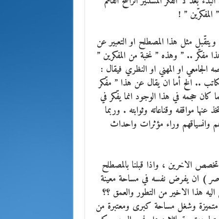
ء بعد لا الفكر المستنير الراسخ القائم
لمفكرّين ” !
ويتقّبل مثل هذا المصطلح او التعبير عن
 مفكّر .. ” وهذه ” نخبة من المفكرين ”
لجامعي او المهني او النظري فيقال :
اتب .. الخ أما ان يقال عن هذا ” مفّكر
ان حجمه في هذا الوجود انما يفّكر في
 عنها مواقفه وقناعاته وثوابته . وربما
م وانسياقهم وراء مؤثرات واحداث
ص الاخرين ، واذا قبلنا بالمصطلح
اصر ) ان يفرض نفسه في مساحة معينة
اليه هذا الاخير من التطور والعمق ؟؟
متميزة وشغل مساحة كبرى ومعتبرة من