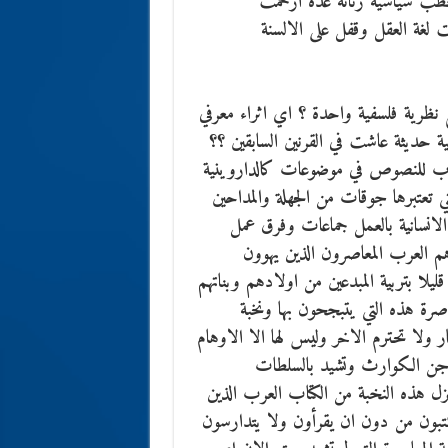
طب سياسية رنانة عدة ازحمت
لغة العقل وقفل على الالسنة
 نظرية فلسفية واحدة ؟ اي اثراء معرفي
ة حديثة عاشت في القرنين السابقين ؟؟
تاب للنصوص في موضوعات كالداروينية
لتي تعتبرها جوقات من الجهلة والمداحين
الانسانية بالعمل جماعات وفرق عمل
ساهم العرب المعاصرون الذين يهوون
ليلا بتربية المبدعين من اولادهم وبناتهم
رة هذه التي يتبجحون بها ونخبة
 ولا تحترم الاخر وليس لها الا الاوهام
وتدجن الكوارث وتشيد بالسلطات
زل هذه النخبة من الكتاب العرب الذين
يكتبون من دون ان يقرأون ولا يتدارسون