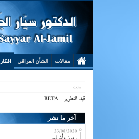
مقالات
الشأن العراقي
افكار
آخر ما نشر
23/08/2020
رموز وأشباح