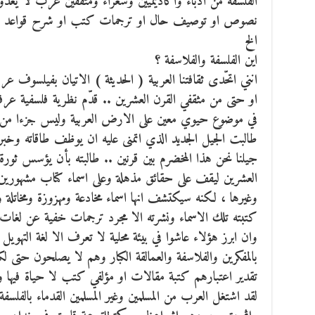
الفلسفة من ادباء واكاديميين وشعراء ومثقفين عرب لا يعدو 
نصوص او توصيف حال او ترجمات كتب او شرح قواعد او كت
الخ
اين الفلسفة والفلاسفة ؟
انني اتحّدى ثقافتنا العربية ( الحديثة ) الاتيان بفيلسوف ع
او حتى من مثقفي القرن العشرين .. قدّم نظرية فلسفية عرفها ا
في موضوع حيوي معين على الارض العربية وليس جزءا من ا
طالبت الجيل الجديد الذي اتمنى عليه ان يوظف طاقاته وخب
جيلنا نحن هذا المخضرم بين قرنين .. طالبته بأن يؤسس ثورة ن
العشرين ليقف على حقائق مذهلة وعلى اسماء كتاب مشهورين في
وغيرها ، لكنه سيكتشف انها اسماء مخادعة ومهزوزة ومخاتلة و
كتبته تلك الاسماء ونشرته الا مجرد ترجمات خفية عن لغا
وان ابرز هؤلاء عاشوا في بيئة محلية لا تعرف الا لغة التهوي
بالمفكرين والفلاسفة والعمالقة الكبار وهم لا يصلحون حتى لك
تقدير اعتبارهم كتبة مقالات او مؤلفي كتب لا حياة فيها ولا
لقد اشتغل العرب من المسلمين وغير المسلمين القدماء بالفلسفة 