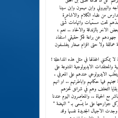
رغم كل ما قدمّه حنين بن اسحق
ه والبيروني وابن ميمون وابن سينا
دارس من علماء الكلام والاشاعرة
 ضدّهم تحت مسمّيات واتهامات شّتى
 الاخر بالزندقة والالحاد .. نعم ،
ت جهودهم عن براعة فكر حقيقي استفاد
ة عمالقة ولا حتى اقزام صغار يتفلسفون
لا يمكنني اغفالها في مثل هذه المداخلة !
 والمعتقدات الايديولوجية المتنوعة على
تغّلب الايديولوجي عندهم على المعرفي .
سجنهم فيها حكامهم واباطرتهم .. او انهم
قايا التخلف وهم في شرانق تحزهم
اشر مع الحياة .. والمعاصرون اليوم عندنا
ل جوارحها على ما يسّمى بـ ” النهضة ”
نا وجدت الاجيال الجديدة نفسها وقد