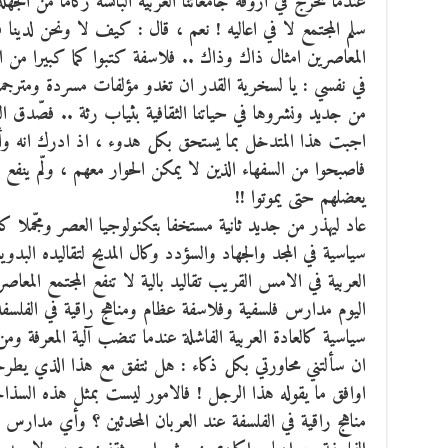
عندما تخرج في اروقة جامعاتنا العربية البائسة ركاما من الج
سلم المجتمع لا في اعاليه ! نعم ، قال : كيف لا ونحن لدينا
المعاصرين امثال ذاك وذاك .. فلاسفة كتبوا كما كبيرا من 
في نفسي : يا لسخرية القدر ان تغدو مؤلفات مسردة ومترجمة 
من جديد ونشروها في حياتنا الثقافية بثياب رثة .. فصّدق ا
اجبت هذا المتدخل بما يستحق بكل هدوء ، اذ ادرك انه وأم
فاصبحوا من السفهاء الذين لا يمكن الحوار معهم ، ولّم ينفع مع
يعضلهم حتى يموتوا !!
عاد ليهذر من جديد ثانية مستخفا بتكنولوجيا العصر ومجّملا ك
سياسية في المجد والجهاد والسؤدد وكال المديح لتقاليده البدوية ال
العربية في الامس القريب تقاليد بالية لا تنفع المجتمع المع
اليوم مدارس فلسفية وفلاسفة عظام ومناهج راقية في الفلسفة
سياسية كالعادة العربية الفاشلة عندما تنضب آلية المعرفة 
ان سألتني محاورتي بكل ذكاء : هل تتفق مع هذا الذي يطرحه
اوافق ما يقوله هذا الرجل ! فالامور ليست بمثل هذه السذ
مناهج راقية في الفلسفة عند العربان المحدثين ؟ وأي مدارس