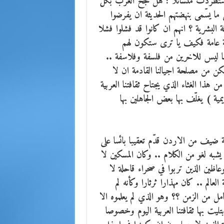
 واستطردت متسائلا : هل نجح العرب بكل
ما يسّمى بنهضتهم الحديثة ان يفرضوا
ة البشرية ؟ انهم ان كانوا قد فشلوا فشلا
ة عامة فكيف يا ترى ستكون لهم
ما ليس للاخرين من فلسفة وفلاسفة ..
كن من مصلحة اجيالنا القادمة ان لا
ذا الغثاء الذي يجتاح ثقافتنا العربية
ة ) يغلّف بها بعض الجاهلين بها
 ضيف من الاردن قدّم تعقيبا بائسا على
يشبه لغو من الكلام .. وكان المسكين لا
عاظين الذين تربوا في صحراء قاحلة لا
عالم .. كان مهذارا ثرثارا وكأنه لم
امل من الزمن ؟؟ وهو الذي لم يعلموه الا
ليت بها ثقافتنا العربية اليوم وخصوصا