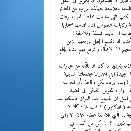
هلة الذين لا يصلحون ان يكونوا في اسفل
 فلسفة وفلاسفة جهابذة عرب من المحدثين
الكتب التي خدمت ثقافتنا العربية وقلت
وكتابات لنصوص اعاد انتاجها اصحابها
لعرب ان لديهم فلسفة وفلاسفة !
ثاله قد نكبهم الجهل ورفعهم الزمن
هم الا الاهمال والترفع فهم بمثابة لجام
لامه بترديد ما كان قد تلقّنه من عبارات
مجيدة التي اعتبرتها مجتمعاتنا المدينية
اصر ! وعاد ليردد بكل وقاحة بأن للعرب
 ! واراد تحويل النقاش الى قضية
ومن اجل ان يتبجح ضد العراق فاسكته بعد
 ( الدكتور ) ؟ قلت لها : كلا لا
اجة .. فأي فلاسفة عظام هؤلاء ؟ وأي
 بها يتميزون ؟ ان كل من كتب في