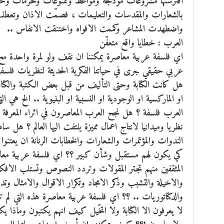
افترستها مشروعات مؤدلجة ومواعظ وممنوعات ومحرمات وخ
بالشعارات والمقدسات والتعليمات ، فصمّت الاذان وتعطلت 
واضطهدت المشاعر وكممت الافواه واختنقت الانفاس ..
العرب : خطايا واقع متعفّن
اي فلسفة عربية معاصرة يمكننا ان نقف ولو لمرة واحدة مع
عربي حقيقي جرى في حياتنا الفكرية الحديثة لنظريات فلسفي
هل كانت الكتابة وحتى التأليف من قبل بعض الكتبة والك
او الماركسية او الوجودية او النسبية او البنيوية .. الخ هي ا
العرب فلسفة ؟ هل نجح العرب المعاصرون في اثراء المعرفة 
نظريا وميدانيا لانتاج اعمال مميزة يلتفت اليها العالم ؟ هل 
الندوات والمؤتمرات والشعارات والخطابات الرنانة ان يعتنوا ق
كي يكون لهم مستقبل وشأن كبير ؟؟ اي فلسفة عربية معاص
المثقفين منهم تجتر المقولات وتردد النصوص وتستلب الافكار
والاخيلة والتشبب وذكر الامجاد وتكرار الاقوال والامثال 
والدكتاتوريات .. ؟؟ اي فلسفة عربية معاصرة هذه التي لم ت
لا يعرفون الا الكتابة ولا اتخّيل كيف انهم يكتبون وماذا 