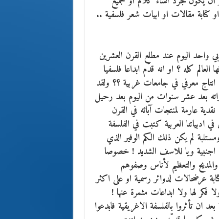
ان يكون مجرد انشاء كلام او تجميع
ابة مقالات او ابيات شعر فلسفية ..
ربي واحد اليوم عند مطلع القرن العشرين
لعالم كله ؟ او انه قدّم ابداعا فلسفيا
نتاج معرفي في جامعات غربية ؟؟ ولقد
راته بعد عشر سنوات من اليوم بعد رحيل
قدية عارمة لمنتجات آبائه في القرن
 ادبياتنا العربية كتبت في الفلسفة
مستلبة لم يكن ذلك الكم الوفير الذي
ت اجنبية ويا للاسف الشديد ! خصوصا
ل والمديح والتعظيم لأناس وصفوهم
تابة عرضحالات لدوائر رسمية او على اكثر
 فكر لها ولا ابداعات مثمرة عنها !
بعد ان تأثروا بالفلسفة الاغريقية فابدعوا