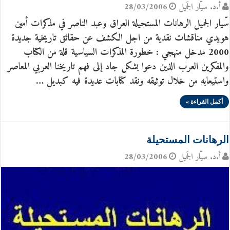
أ.د. سيّار الجَميل
28/03/2006
سّيار الجميل الرهانات المستحيلة العراق وعبد الناصر في مذكرات أمين
هويدي مناقشات نقدية من اجل الكشف عن حقائق تاريخية جديدة
2000 مدخل منهجي : خطورة المذكرات السياسية قلة من الكتاب
والمفكرين العرب الذين دعوا بشكل جاد إلى فهم تاريخنا العربي المعاصر
واستيعابه من خلال توثيقه ونقد كتابات عديدة فيه كبديل …
أكمل القراءة »
الرهانات المستحيلة
أ.د. سيّار الجَميل
28/03/2006