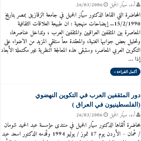
أ.د. سيّار الجَميل
26/03/2006
المحاضرة التي القاها الدكتور سيّار الجميل في جامعة الزقازيق بمصر بتاريخ
15/2/1990.. إيضاحات منهجية : ان طبيعة العلاقات الثقافية
المعاصرة بين المثقفين العراقيين والمثقفين العرب ، وتداخل عناصرها،
وتحليل بعض جوانبها الغنية، والمعقدة معاً ستلقي المزيد من الاضواء على
التكوين العربي المعاصر، وستبقى هذه المعالجة النظرية غير مكتملة الأبعاد
إذا …
أكمل القراءة »
دور المثقفين العرب في التكوين النهضوي
(الفلسطينيون في العراق )
أ.د. سيّار الجَميل
26/03/2006
محاضرة ألقاها الدكتور سيّار الجميل في منتدى مؤسسة عبد الحميد شومان
/ عّمان – الأردن يوم 17 تموز / يوليو 1994 وقّدمه الدكتور اسعد عبد