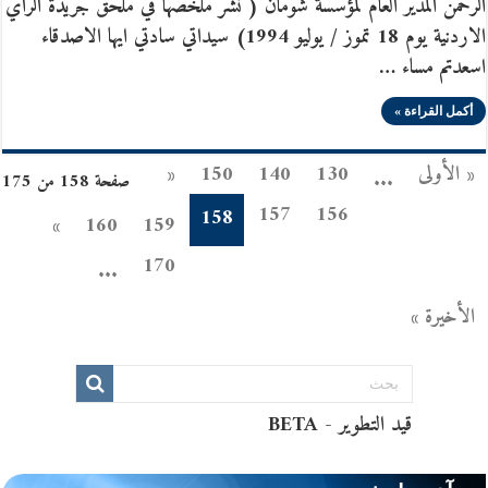
الرحمن المدير العام لمؤسسة شومان ( نشر ملخصها في ملحق جريدة الرأي
الاردنية يوم 18 تموز / يوليو 1994) سيداتي سادتي ايها الاصدقاء
اسعدتم مساء …
أكمل القراءة »
« الأولى
130
140
150
«
...
صفحة 158 من 175
157
156
158
»
160
159
170
...
الأخيرة »