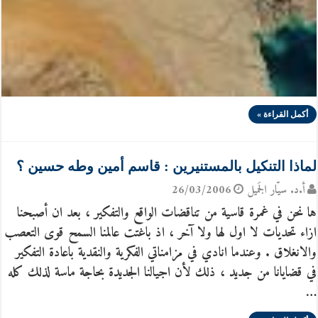
أكمل القراءة »
لماذا التنكيل بالمستنيرين : قاسم أمين وطه حسين ؟
أ.د. سيّار الجَميل
26/03/2006
ها نحن في غمرة قاسية من تناقضات الواقع والتفكير ، بعد ان أصبحنا
ازاء تحديات لا اول لها ولا آخر ، اذ باغتت عالمنا السمح قوى التعصب
والانغلاق . وعندما انادي في مزامناتي الفكرية والنقدية باعادة التفكير
في قضايانا من جديد ، ذلك لأن اجيالنا الجديدة بحاجة ماسة لذلك كله
…