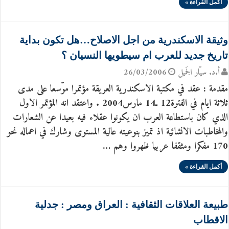
أكمل القراءة »
وثيقة الاسكندرية من اجل الاصلاح…هل تكون بداية
تاريخ جديد للعرب ام سيطويها النسيان ؟
أ.د. سيّار الجَميل
26/03/2006
مقدمة : عقد في مكتبة الاسكندرية العريقة مؤتمرا موّسعا على مدى
ثلاثة ايام في الفترة‏12‏ ـ‏14‏ مارس‏2004 . واعتقد انه المؤتمر الاول
الذي كان باستطاعة العرب ان يكونوا عقلاء فيه بعيدا عن الشعارات
والمخاطبات الانشائية اذ تميز بنوعيته عالية المستوى وشارك في اعماله نحو
170 مفكرا ومثقفا عربيا ظهروا وهم …
أكمل القراءة »
طبيعة العلاقات الثقافية : العراق ومصر : جدلية
الاقطاب