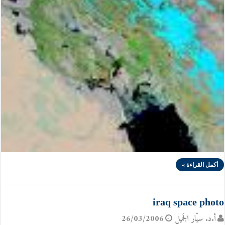
أكمل القراءة »
iraq space photo
أ.د. سيّار الجَميل
26/03/2006