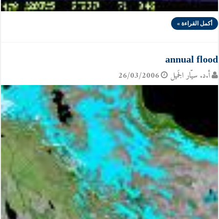
أكمل القراءة »
annual flood
أ.د. سيّار الجَميل
26/03/2006