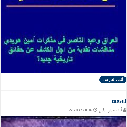
أكمل القراءة »
mosul
أ.د. سيّار الجَميل
26/03/2006