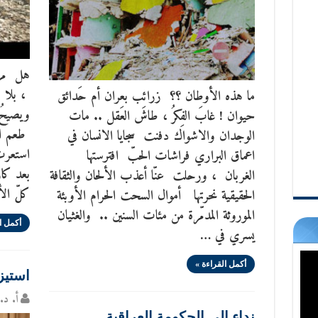
هل مرّ 
، بلا 
ما هذه الأوطان ؟؟ زرائب بعران أم حَدائق
ويصيحُ 
حيوان ! غابَ الفِكرُ ، طاشَ العَقل .. مات
طعم ا
الوجدان والاشواك دفنت سجايا الانسان في
استعرت
اعماق البراري فراشات الحبّ افترستها
بعد كار
الغربان ، ورحلت عنّا أعذب الألحان والثقافة
كلّ الأ
الحقيقية نحرتها أموال السحت الحرام الأوبئة
الموروثة المدمّرة من مئات السنين .. والغثيان
أكمل ا
يسري في …
أكمل القراءة »
استيز
أ. د. 
نداء الى الحكومة العراقية