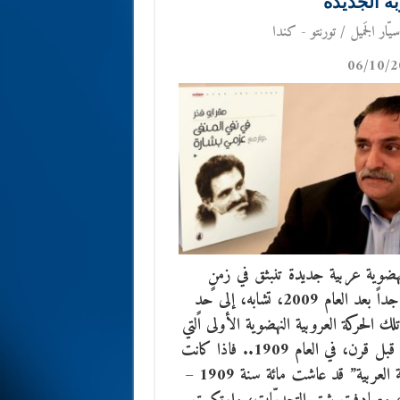
بة الجديدة
يّار الجَميل / تورنتو - كندا
06/10/2
ضوية عربية جديدة تنبثق في زمنٍ
صعب جداً بعد العام 2009، تشابه، إلى حدٍ
لك الحركة العروبية النهضوية الأولى التي
انبثقت قبل قرن، في العام 1909.. فاذا كانت
“القومية العربية” قد عاشت مائة سنة 1909 –