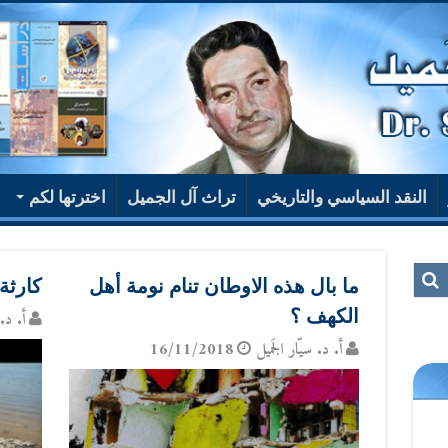
النقد السياسي والتاريخي
تراث آل الجميل
اخترتها لكم
ما بال هذه الاوطان تنام نومة أهل
كارثة 
الكهف ؟
أ. د. 
أ. د. سيّار الجَميل
16/11/2018