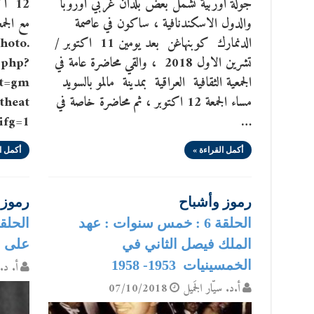
جولة اوربية تشمل بعض بلدان غربي اوروبا
والدول الاسكندنافية ، ساكون في عاصمة
مع الجمع
الدنمارك كوبنهاغن بعد يومين 11 اكتوبر /
hoto.
تشرين الاول 2018 ، والقي محاضرة عامة في
php?
الجمعية الثقافية العراقية بمدينة مالمو بالسويد
et=gm
مساء الجمعة 12 اكتوبر ، ثم محاضرة خاصة في
theat
ifg=1
…
أكمل القراءة »
أكمل ا
رموز وأشباح
رموز 
الحلقة 6 : خمس سنوات : عهد
الملك فيصل الثاني في
على عهد 
الخمسينيات 1953- 1958
أ. د. 
أ.د. سيّار الجَميل
07/10/2018