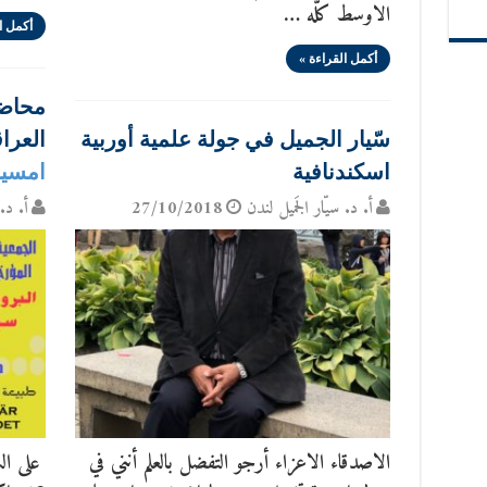
الاوسط كلّه …
أكمل ا
أكمل القراءة »
محاضر
سّيار الجميل في جولة علمية أوربية
العرا
اسكندنافية
امسية 12 اكتوبر
أ. د. سيّار الجَميل لندن
27/10/2018
أ. د. 
الاصدقاء الاعزاء أرجو التفضل بالعلم أنني في
على ال