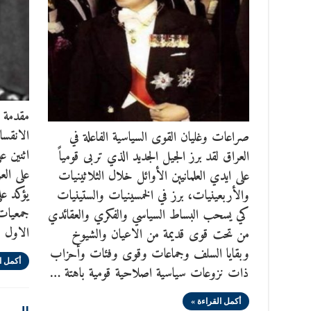
مقدمة ل
الانقسا
صراعات وغليان القوى السياسية الفاعلة في
اثنين ع
العراق لقد برز الجيل الجديد الذي تربى قومياً
على الع
على ايدي العلمانيين الأوائل خلال الثلاثينيات
يؤكد عل
والأربعينيات، برز في الخمسينيات والستينيات
جمعيات
كي يسحب البساط السياسي والفكري والعقائدي
الاول ت
من تحت قوى قديمة من الاعيان والشيوخ
وبقايا السلف وجماعات وقوى وفئات وأحزاب
أكمل ا
ذات نزوعات سياسية اصلاحية قومية باهتة …
أكمل القراءة »