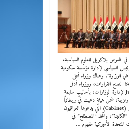
 في قاموس بلاكويل للعلوم السياسية،
رئيس السياسي لإدارة مؤسّسة حكومية
ي الوزارة”. وهناك وزراء أعلى
Senior لصنع القرارات، ووزراء أدنى
Junior لإدارة الوزارات، بأساليبٍ سليمةٍ
ونزيهة، ضمنَ هيئةٍ دعيت في بريطانيا
بالمجلس (Cabinet) التي يدعوها العراقيون
ـ “الكابينة”، واتّخذ “المصطلح” في
ت المتحدة الأميركية مفهوم …