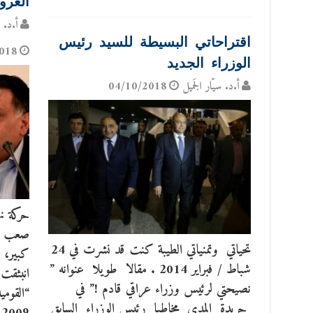
العرو
أ.د. س
اقتراحاتي البسيطة للسيد رئيس
018
الوزراء الجديد
أ.د. سيّار الجَميل
04/10/2018
حركة نه
تحياتي وتمنياتي الطيبة كنت قد نشرت في 24
كبير، ت
شباط / فبراير 2014 . مقالا طويلا عنوانه ”
نصيحتي لرئيس وزراء عراقي قادم !” في
جريدة المدى مخاطبا رئيس الوزراء السابق