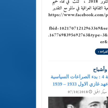
12 اكتوبر 2018 ، كنت في لقاء حميم
ية الثقافية العراقية في مالمو مع التقدير
https://www.facebook.com/p
fbid=10217071212963369&s
.1677698395692763&type=3&
er&
لقراءة »
وأشباح
الحلقة 4 : بدء الصراعات السياسية
غازي الاول 1933 – 1939
سيّار الجَميل
07/10/2018