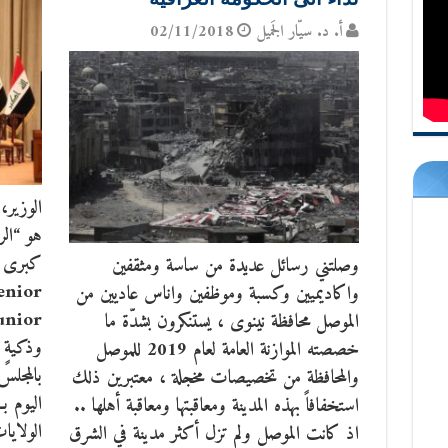
أ. د. سيّار الجَميل
02/11/2018
الوزير،
هو “ال
كبرى ه
وصلتني رسائل عديدة من ساسة ومثقفين
واكاديميين وكسبة وموظفين واناس عاديين من
الموصل محافظة نينوى ، يستنكرون بشدّة ما
وذكيةٍ 
خصصته الموازنة العامة لعام 2019 للموصل
والمحافظة من تخصيصات مخجلة ، معتبرين ذلك
اليوم ب
استخفافاً بهذه المدينة ومعاقبتها ومعاقبة أهلها ..
الولايا
اذ كانت الموصل ولم تزل أكثر مدينة في الشرق