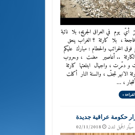
أيّ يوم في العراق الجريح، بلا نائبة
فاجعة ، بلا كارثة ؟ الغراب ينعق
فوق الخرائب والحطام : مبارك عليكم
لكارثة .. أعاصير مضت ، وحروب
 و دمّرت ، واجيال ابتلعتها كارثة
ثة الانهر تجفّ ، والسنة النار أكلت
شجار ، …
لقراءة »
ار حكومة عراقية جديدة
سيّار الجَميل لندن
02/11/2018