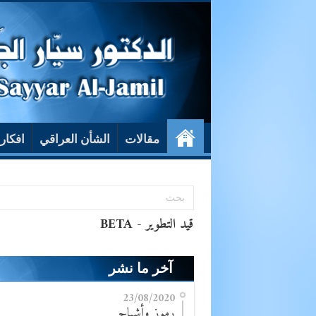
مقالات
الشأن العراقي
افكار
آخر ما نشر
23/08/2020
رموز وأشباح