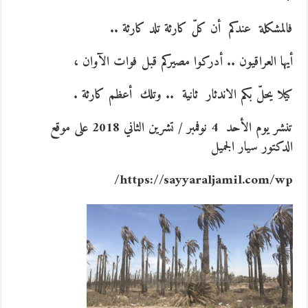
فالمشكلة عندكم أن كلّ كارثة تلد كارثة ..
أيها العراقيون .. أدركوا مصيركم قبل فوات الآوان ،
كيلا يحلّ بكم الاندثار ثانية .. وتلك أعظم كارثة .
تنشر يوم الأحد 4 نوفمبر / تشرين الثاني 2018 على موقع
الدكتور سيار الجميل
https://sayyaraljamil.com/wp/