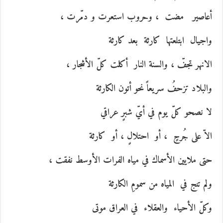
أعاصير مضت ، وحروب استعرت و دمّرت ،
واجيال ابتلعتها كارثة بعد كارثة
الانهر تجفّ ، والسنة النار أكلت كلّ الأشجار ،
والبلاد تزحفُ سريعاً نحو أتون الكارثة
لا نصحو كلّ يوم في أيّ شبرٍ عراقي
الاّ على جُرحٍ ، أو احتلالٍ ، أو كارثة
حتى ملايين الأسماك في مياه الفرات الأوسط نفقت ،
ولم تنج في المياه من سمومِ الكارثة
وكلّ الأحياء والعقلاء في العراق موتى