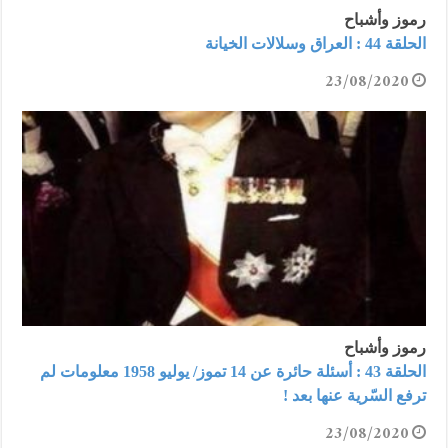
رموز وأشباح
الحلقة 44 : العراق وسلالات الخيانة
23/08/2020
رموز وأشباح
الحلقة 43 : أسئلة حائرة عن 14 تموز/ يوليو 1958 معلومات لم
ترفع السّرية عنها بعد !
23/08/2020