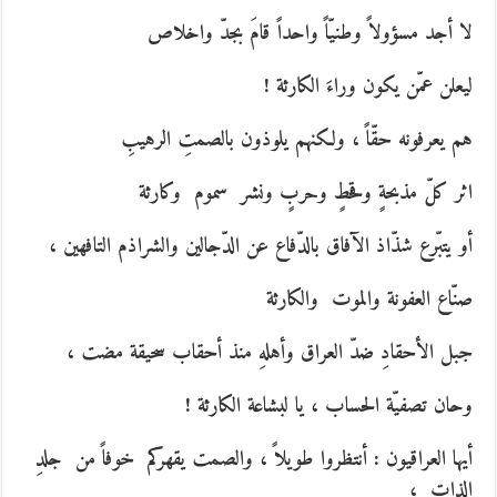
لا أجد مسؤولاً وطنيّاً واحداً قامَ بجدّ واخلاص
ليعلن عمّن يكون وراءَ الكارثة !
هم يعرفونه حقّاً ، ولكنهم يلوذون بالصمتِ الرهيبِ
اثر كلّ مذبحةٍ وقحطٍ وحربٍ ونشر سموم وكارثة
أو يتبّرع شذّاذ الآفاق بالدّفاع عن الدّجالين والشراذم التافهين ،
صنّاع العفونة والموت والكارثة
جبل الأحقادِ ضدّ العراق وأهلهِ منذ أحقاب سحيقة مضت ،
وحان تصفيّة الحساب ، يا لبشاعة الكارثة !
أيها العراقيون : أنتظروا طويلاً ، والصمت يقهركم خوفاً من جلدِ
الذات ،