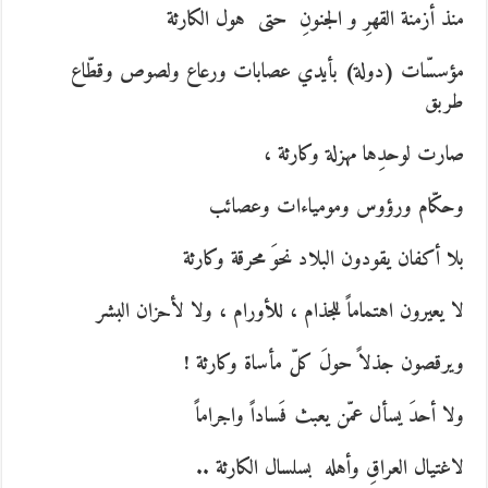
منذ أزمنة القهرِ و الجنونِ حتى هول الكارثة
مؤسسّات (دولة) بأيدي عصابات ورعاع ولصوص وقطّاع
طربق
صارت لوحدِها مهزلة وكارثة ،
وحكّام ورؤوس ومومياءات وعصائب
بلا أكفان يقودون البلاد نحوَ محرقة وكارثة
لا يعيرون اهتماماً للجذام ، للأورام ، ولا لأحزان البشر
ويرقصون جذلاً حولَ كلّ مأساة وكارثة !
ولا أحدَ يسأل عمّن يعبث فَساداً واجراماً
لاغتيال العراقِ وأهله بسلسال الكارثة ..