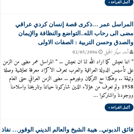
أكمل القراءة »
المراسل عمر …ذكرى قصة إنسان كردي عراقي
مضى الى رحاب الله..التواضع والنظافة والإيمان
والصدق وحسن التربية : الصفات الاولى
أ.د. سيّار الجَميل
02/05/2006
” اننا نعيش كما اراد الله لنا ان نعيش .. ” المراسل عمر مضى من الزمن
على تأسيس الدولة العراقية والعرب تعرف الاكراد معرفة تعايشية وصلة
وثيقة .. وهكذا مع التركمان وغيرهم .. مضى الزمن العراقي حتى العام
1958 ولم تعرف من هؤلاء الذين شاركونا حياتنا وتاريخنا واسلامنا
ووجودنا واشتركوا …
أكمل القراءة »
فائق الدبوني.. هيبة الشيخ والعالم الديني الوقور… نفاذ