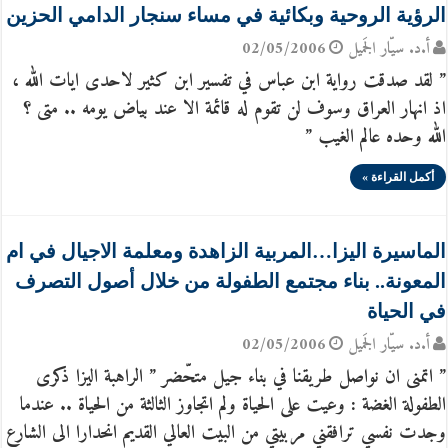
الرؤية الروحية وبكائية في مساء سنجار الدامي الحزين
أ.د. سيّار الجَميل
02/05/2006
” لقد صدقت رواية ابن عباس في تفسير ابن كثير لاحدى ايات الله ،
اذ انهار العراق وسوف لن تقوم له قائمة الا عند بياض يومه .. متى ؟
الله وحده عالم الغيب ”
أكمل القراءة »
الماسيرة اليزا…المربية الزاهدة ومعلمة الاجيال في ام
المعونة.. بناء مجتمع الطفولة من خلال أصول التصرف
في الحياة
أ.د. سيّار الجَميل
02/05/2006
” اتمنى ان نواصل طريقنا في بناء جيل متحّضر ” الراهبة اليزا ذكرى
الطفولة الغضة : وعيت على الحياة ولم اتجاوز الثالثة من الحياة .. عندما
وجدت نفسي ترافقني مربيتي من البيت العالي القديم انحدارا الى الشارع