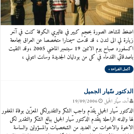
اضغط لتشاهد الصورة بحجم كبير في غاليري الكوفة كنت في آخر
زيارة لي الى لندن ، قد قدّمت سيمنارا متخّصصا عن العراق بجامعة
اكسفورد صباح يوم الاثنين 19 سبتمبر الماضي 2005 ،وقد التقيت
باصدقائي القدماء في كل من بودليان الجديدة وسانت انتوني ،
أكمل القراءة »
الدكتور سّيار الجميل
أ.د. سيّار الجَميل
19/09/2006
الدكتور سّيار الجميل يقدّم واجب الشكر والتقديرلكل المعزّين بوفاة المغفور
لها والدته الراحلة يتقّدم الدكتور سّيار الجميل ببالغ الشكر والتقدير لكل
الاخوة والاخوات من العديد من الشخصيات والمسؤولين والساسة