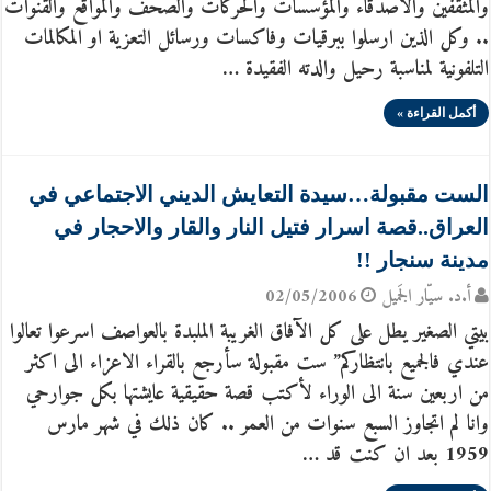
والمثقفين والاصدقاء والمؤسسات والحركات والصحف والمواقع والقنوات
.. وكل الذين ارسلوا ببرقيات وفاكسات ورسائل التعزية او المكالمات
التلفونية لمناسبة رحيل والدته الفقيدة …
أكمل القراءة »
الست مقبولة…سيدة التعايش الديني الاجتماعي في
العراق..قصة اسرار فتيل النار والقار والاحجار في
مدينة سنجار !!
أ.د. سيّار الجَميل
02/05/2006
بيتي الصغير يطل على كل الآفاق الغريبة الملبدة بالعواصف اسرعوا تعالوا
عندي فالجميع بانتظاركم” ست مقبولة سأرجع بالقراء الاعزاء الى اكثر
من اربعين سنة الى الوراء لأكتب قصة حقيقية عايشتها بكل جوارحي
وانا لم اتجاوز السبع سنوات من العمر .. كان ذلك في شهر مارس
1959 بعد ان كنت قد …