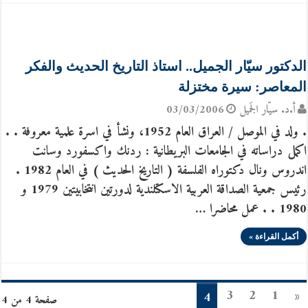
الدكتور سيّار الجميل.. استاذ التاريخ الحديث والفكر
المعاصر: سيرة مختزلة
أ.د. سيّار الجَميل
03/03/2006
. ولد في الموصل / العراق العام 1952، ونشأ في اسرة علمية معروفة . .
اكمل دراساته في الجامعات البريطانية : ردنك واكسفورد وسانت
اندروس ونال دكتوراه الفلسفة ( التاريخ الحديث ) في العام 1982 .
رئيس جمعية الصداقة العربية الاسكتلندية لدورتين انتخابيتين 1979 و
1980 . . عمل محاضرا …
أكمل القراءة »
3
2
1
«
4
صفحة 4 من 4