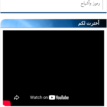
رموز وأشباح
أخترت لكم