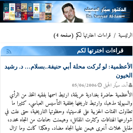
الرئيسية
/
قراءات اخترتها لكم
(صفحه 4)
قراءات اخترتها لكم
الأعظمية: لو تُركت محلة أبي حنيفة..بسلام… د. رشيد
الخيون
أ.د. سيّار الجَميل
05/06/2006
الأعظمية حاضرة بغدادية عريقة، ارتبط اسمها بفقيه اتخذ من الرأي
والسهولة مذهبا، وارتبط تاريخها بخلفية التأسيس العباسي. كثيرا ما
تطاولت الفئات الحزبية على قدسيتها، وحظوتها التاريخية، حتى علت في
شوارعها الهتافات وكثرت المقاتل، وهيمنت جماعات من اتجاه محدد،
مقابل محلات أخرى هيمن عليها اتجاه مضاد. وهكذا كانت وما تزال