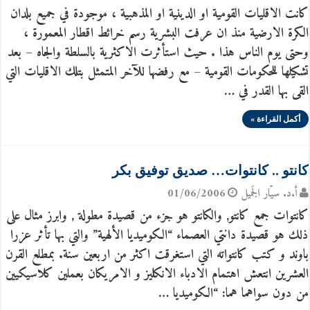
كانت الاقليات القومية او الدينية او المذهبية ، موجودة في جميع بلدان
الكرة الارضية منذ ان عرفت البشرية رسم خرائط اقطار المعمورة ،
وحتى يوم الناس هذا . حيث استأثرت الاكثرية بالسلطة والجاه – بعد
تشكيلها للحكومات القومية – مع رفضها للآخر المتمثل بتلك الاقليات التي
القى بها القدر في …
أكمل القراءة »
كانتو .. كانتوات… صديق توفيق بكر
أ.د. سيّار الجَميل
01/06/2006
كانتوات جمع كانتو, والكانتو هو جزء من قصيدة مطولة , وابرز مثال على
ذلك هو قصيدة دانتي العصماء “الكوميديا الألهية” والتي بها تأثر عزرا
باوند و كتب كانتواته التي استغرقت اكثر من اربعين سنة. بمطلع القرن
العشرين انتعش اهتمام الادباء الانكليز و الامريكان بعملين كلاسيكيين
من دون سواهما هما: “الكوميديا …