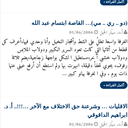
أكمل القراءة »
(دو .. ري .. مي)… القاصة ابتسام عبد الله
أ.د. سيّار الجَميل
01/06/2006
الغرفة واسعة تطلُِِ على الشط وأشجار النخيل وأنا وحدي فيها،أعرف كل
قطعة من أثاثها التي كانت تعود السرير الكبير ودولاب الملابس
ودولاب خشبي آ خر،مستطيل ا لشكل بواجهة زجاجية،يضم ثلاثة
رفوف، يحوي تحفاً دقيقة، انبهرت بها ولم استطع أن أرفع عيني عنها
ذات يوم . وفي ا لغرفة بيانو كبير …
أكمل القراءة »
الاقليات … وشرعنة حق الاختلاف مع الآخر …!!!.. أ. د.
ابراهيم الداقوقي
أ.د. سيّار الجَميل
01/06/2006