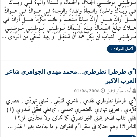
مــوطِــنِــي موطنــــــي الجـلالُ والجـمالُ والسَّــنَاءُ والبَهَاءُ فـــي ربــــاك
فــي رُبَـــاكْ والحـياةُ والنـجاةُ والهـناءُ والرجـاءُ فــي هـــواكْ فــي هـــواكْ
هـــــلْ أراكْ هـــــلْ أراكْ سـالِماً مُـنَـعَّـماً وَ غانِـمَاً مُـكَرَّمَاً هـــــلْ أراكْ فـي
عـــلاك تبـلُـغُ السِّـمَـاكْ تبـلـغُ السِّـمَاك مَــوطِــنِــي مَــوطِــنِــي مَــوطِــنِــي
مَــوطِــنِــي الشبابُ لنْ يكِلَّ هَمُّهُ أنْ تستَقِـلَّ أو يَبيدْ نَستقي منَ الـرَّدَى …
أكمل القراءة »
ا ْي طرطرا تطرطري…محمد مهدي الجواهري شاعر
العرب الاكبر
أ.د. سيّار الجَميل
01/06/2006
ا ْي طرطرا تطرطري تقدمي , تاخري تشيّعي , تسنني تهودّي , تنصري
تكرّدي , تعرّبي تهاتري بالعنصري تعمّمي , تبرنطي تعقّلي تسدري (1)
تقلبي تقلب الدهر بشتى الغير تصرفي كما تشائين ولا تعتذري لمن؟ ا
ْللناس؟!! وهم حثالة في سقر ا ْم للقوانين و ما جاءت بغير ا لهذر …