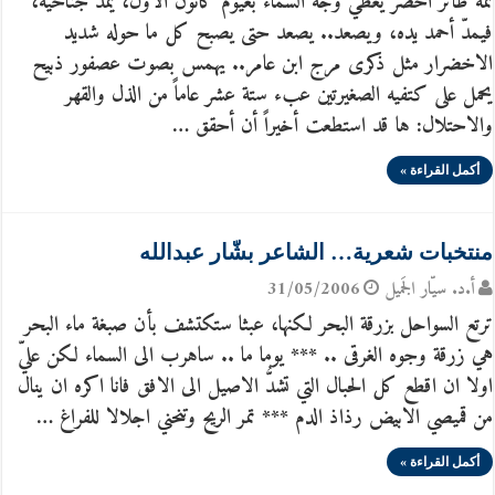
ثمة طائر أخضر يغطي وجه السماء بغيوم كانون الأول، يمد جناحيه،
فيمدّ أحمد يده، ويصعد.. يصعد حتى يصبح كل ما حوله شديد
الاخضرار مثل ذكرى مرج ابن عامر.. يهمس بصوت عصفور ذبيح
يحمل على كتفيه الصغيرتين عبء ستة عشر عاماً من الذل والقهر
والاحتلال: ها قد استطعت أخيراً أن أحقق …
أكمل القراءة »
منتخبات شعرية… الشاعر بشّار عبدالله
أ.د. سيّار الجَميل
31/05/2006
ترتع السواحل بزرقة البحر لكنها، عبثا ستكتشف بأن صبغة ماء البحر
هي زرقة وجوه الغرقى .. *** يوما ما .. ساهرب الى السماء لكن عليّ
اولا ان اقطع كل الحبال التي تشدُّ الاصيل الى الافق فانا اكره ان ينال
من قميصي الابيض رذاذ الدم *** تمر الريح وتنحني اجلالا للفراغ …
أكمل القراءة »