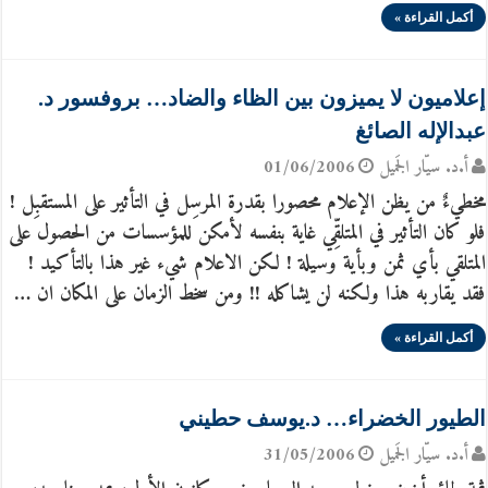
أكمل القراءة »
إعلاميون لا يميزون بين الظاء والضاد… بروفسور د.
عبدالإله الصائغ
أ.د. سيّار الجَميل
01/06/2006
مخطيءٌ من يظن الإعلام محصورا بقدرة المرسِل في التأثير على المستقبِل !
فلو كان التأثير في المتلقِّي غاية بنفسه لأمكن للمؤسسات من الحصول على
المتلقي بأي ثمن وبأية وسيلة ! لكن الاعلام شيء غير هذا بالتأكيد !
فقد يقاربه هذا ولكنه لن يشاكله !! ومن سخط الزمان على المكان ان …
أكمل القراءة »
الطيور الخضراء… د.يوسف حطيني
أ.د. سيّار الجَميل
31/05/2006