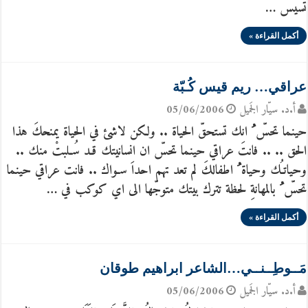
تسيس …
أكمل القراءة »
عراقي… ريم قيس كُـبّة
أ.د. سيّار الجَميل
05/06/2006
حينما تحسّ ُ انك تستحقّ الحياة .. ولكن لاشئ في الحياة يمنحكَ هذا
الحق .. .. فانتَ عراقي حينما تحسّ ان انسانيتك قـد سُـلبتْ منك ..
وحياتـُك وحياة ُ اطفالكَ لم تعد تهم احداَ سـواك .. فانت عراقي حينما
تحسّ ُ بالمهانةِ لحظة تترك بيتك متوجّها الى اي كوكب في …
أكمل القراءة »
مَــوطِــنــي…الشاعر ابراهيم طوقان
أ.د. سيّار الجَميل
05/06/2006